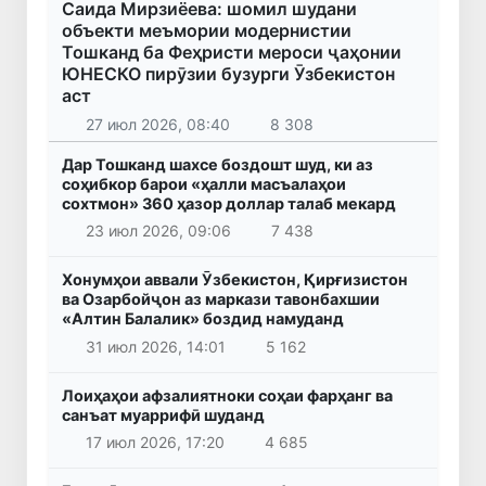
Саида Мирзиёева: шомил шудани
объекти меъмории модернистии
Тошканд ба Феҳристи мероси ҷаҳонии
ЮНЕСКО пирӯзии бузурги Ӯзбекистон
аст
27 июл 2026, 08:40
8 308
Дар Тошканд шахсе боздошт шуд, ки аз
соҳибкор барои «ҳалли масъалаҳои
сохтмон» 360 ҳазор доллар талаб мекард
23 июл 2026, 09:06
7 438
Хонумҳои аввали Ӯзбекистон, Қирғизистон
ва Озарбойҷон аз маркази тавонбахшии
«Алтин Балалик» боздид намуданд
31 июл 2026, 14:01
5 162
Лоиҳаҳои афзалиятноки соҳаи фарҳанг ва
санъат муаррифӣ шуданд
17 июл 2026, 17:20
4 685