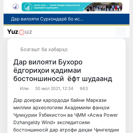
Дар Ӯзбекистон ба шахсони бесарпаноҳ паноҳгоҳи муваққатӣ, кумаки иҷтимоӣ ва имконияти бо ҷойи кор таъмин шудан фароҳам карда мешавад
Дуввумин қатораи боркаши мустақим аз Беларус ба Ӯзбекистон фиристода шуд
Yuz
uz
Кӯшишҳои ғайриқонунии интиқоли тилло ва асъор тавассути марзи гумрукӣ бо истифода аз кӯдакон пешгирӣ шуданд
Оҷонсии мубориза бо коррупсия нисбат ба ҳокими ноҳияи Шаҳрисабз тафтиши хизматиро оғоз намуд
Бозгашт ба хабарҳо
Дар вилояти Сурхондарё бо истифода аз ҳуҷҷатҳои қалбакӣ тасарруфи маблағҳои қарзӣ ба маблағи 25 миллиард сӯм ошкор гардид
Дар вилояти Бухоро
ёдгориҳои қадимаи
бостоншиносӣ ёфт шудаанд
Илм
30 июл 2021, 12:34
663
Дар доираи қарордоди байни Маркази
миллии археологияи Академияи фанҳои
Ҷумҳурии Ӯзбекистон ва ҶММ «Асwа Power
Dzhangeldy Wind» экспедитсияи
бостоншиносӣ дар атрофи деҳаи Ҷингелдии