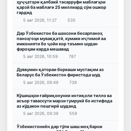
ҳуҷҷатҳои қалбакӣ тасарруфи маблағҳои
қарзӣ ба маблағи 25 миллиард сӯм ошкор
гардид
5 авг 2026, 11:27
535
Дар Ӯзбекистон ба шахсони бесарпаноҳ
паноҳгоҳи муваққатӣ, кумаки иҷтимоӣ ва
имконияти бо ҷойи кор таъмин шудан
фароҳам карда мешавад
5 авг 2026, 10:59
787
Дуввумин қатораи боркаши мустақим аз
Беларус ба Ӯзбекистон фиристода шуд
5 авг 2026, 09:49
739
Кӯшишҳои ғайриқонунии интиқоли тилло ва
асъор тавассути марзи гумрукӣ бо истифода
аз кӯдакон пешгирӣ шуданд
5 авг 2026, 09:39
559
Ӯзбекистониён дар тӯли шаш моҳ барои