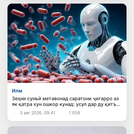
Илм
Зеҳни сунъӣ метавонад саратони ҷигарро аз
як қатра хун ошкор кунад: усул дар ду қитъа
бо муваффақият озмуда шуд
3 авг 2026, 09:41
1 058