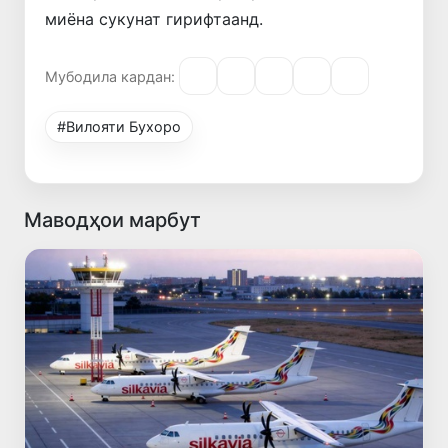
миёна сукунат гирифтаанд.
Мубодила кардан:
#Вилояти Бухоро
Маводҳои марбут