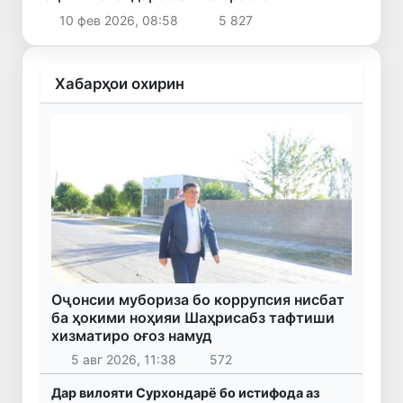
офариданд
10 фев 2026, 08:58
5 827
Хабарҳои охирин
Оҷонсии мубориза бо коррупсия нисбат
ба ҳокими ноҳияи Шаҳрисабз тафтиши
хизматиро оғоз намуд
5 авг 2026, 11:38
572
Дар вилояти Сурхондарё бо истифода аз