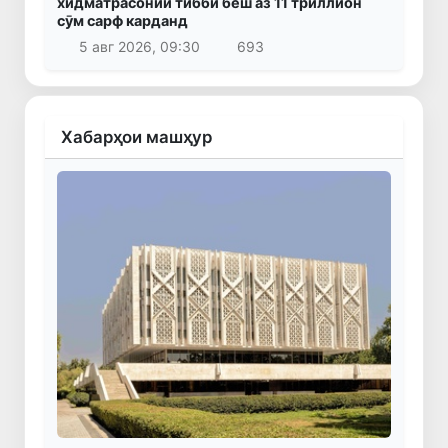
хидматрасонии тиббӣ беш аз 11 триллион
сӯм сарф карданд
5 авг 2026, 09:30
693
Хабарҳои машҳур