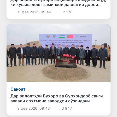
ки кӯшиш дошт заминҳои давлатии дорои
захираҳои тилоро бар ивази 600 ҳазор
11 фев 2026, 09:46
2 270
доллар “фурӯшад”
Саноат
Дар вилоятҳои Бухоро ва Сурхондарё санги
аввали сохтмони заводҳои сӯзондани
партовҳо гузошта шуд
3 фев 2026, 09:43
3 947