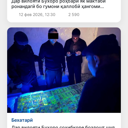
Дар вилояти Бухоро роҳбари як мактаби
ронандагӣ бо гумони қаллобӣ ҳангоми
додани шаҳодатномаи ронандагӣ боздошт
12 фев 2026, 12:30
2 590
шуд
Бехатарӣ
Дар вилояти Бухоро соҳибкоре боздошт шуд,