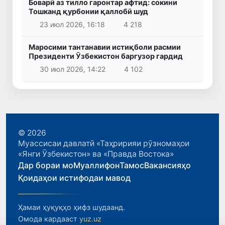
Боварӣ аз тилло гаронтар афтид: сокини
Тошканд қурбонии қаллобӣ шуд
23 июл 2026, 16:18
4 218
Маросими тантанавии истиқболи расмии
Президенти Ӯзбекистон баргузор гардид
30 июл 2026, 14:22
4 102
© 2026
Муассисаи давлатӣ «Таҳририяи рӯзномаҳои
«Янги Ӯзбекистон» ва «Правда Востока»
Дар бораи мо
Муаллифон
Тамос
Вакансияҳо
Қоидаҳои истифодаи мавод
Ҳамаи ҳуқуқҳо ҳифз шудаанд.
Омода кардааст
yuz.uz