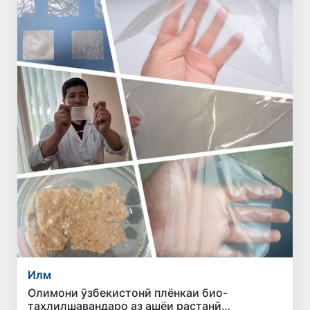
Илм
Олимони ӯзбекистонӣ плёнкаи био-
таҳлилшавандаро аз ашёи растанӣ