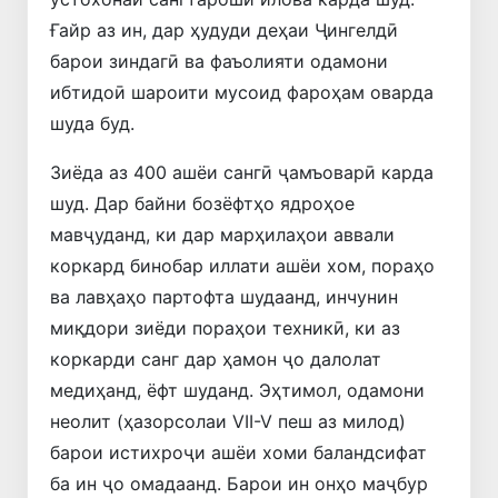
Ғайр аз ин, дар ҳудуди деҳаи Ҷингелдӣ
барои зиндагӣ ва фаъолияти одамони
ибтидоӣ шароити мусоид фароҳам оварда
шуда буд.
Зиёда аз 400 ашёи сангӣ ҷамъоварӣ карда
шуд. Дар байни бозёфтҳо ядроҳое
мавҷуданд, ки дар марҳилаҳои аввали
коркард бинобар иллати ашёи хом, пораҳо
ва лавҳаҳо партофта шудаанд, инчунин
миқдори зиёди пораҳои техникӣ, ки аз
коркарди санг дар ҳамон ҷо далолат
медиҳанд, ёфт шуданд. Эҳтимол, одамони
неолит (ҳазорсолаи VII-V пеш аз милод)
барои истихроҷи ашёи хоми баландсифат
ба ин ҷо омадаанд. Барои ин онҳо маҷбур