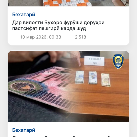
Бехатарӣ
Дар вилояти Бухоро фурӯши доруҳои
пастсифат пешгирӣ карда шуд
10 мар 2026, 09:33
2 518
Бехатарӣ