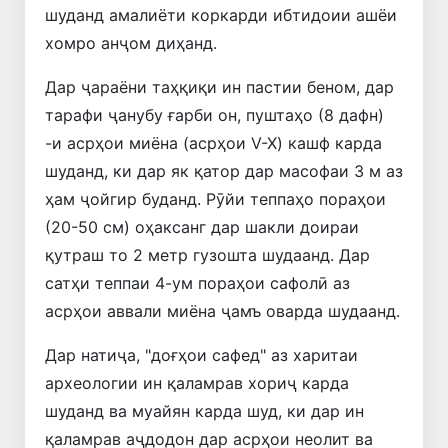
шуданд амалиёти коркарди ибтидоии ашёи
хомро анҷом диҳанд.
Дар ҷараёни таҳқиқи ин пастии беном, дар
тарафи ҷанубу ғарби он, пуштаҳо (8 дафн)
-и асрҳои миёна (асрҳои V-X) кашф карда
шуданд, ки дар як қатор дар масофаи 3 м аз
ҳам ҷойгир буданд. Рӯйи теппаҳо пораҳои
(20-50 см) оҳаксанг дар шакли доираи
қутраш то 2 метр гузошта шудаанд. Дар
сатҳи теппаи 4-ум пораҳои сафолӣ аз
асрҳои аввали миёна ҷамъ оварда шудаанд.
Дар натиҷа, "доғҳои сафед" аз харитаи
археологии ин қаламрав хориҷ карда
шуданд ва муайян карда шуд, ки дар ин
қаламрав аҷдодон дар асрҳои неолит ва