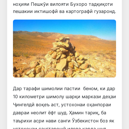
ноҳияи Пешкӯи вилояти Бухоро тадқиқоти
пешакии иктишофӣ ва картографӣ гузаронд.
Дар тарафи шимолии пастии беном, ки дар
10 километри шимолу шарқи маркази деҳаи
Ҷингелдӣ воқеъ аст, устохонаи оҳанпораи
давраи неолит ёфт шуд. Ҳамин тариқ, ба
таърихи асри нави санги Ӯзбекистон боз як
устохонаи сангтарошӣ илова карда шуд.