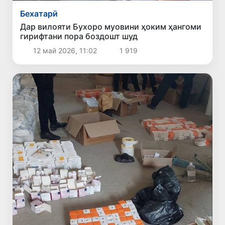
Бехатарӣ
Дар вилояти Бухоро муовини ҳоким ҳангоми
гирифтани пора боздошт шуд
12 май 2026, 11:02
1 919