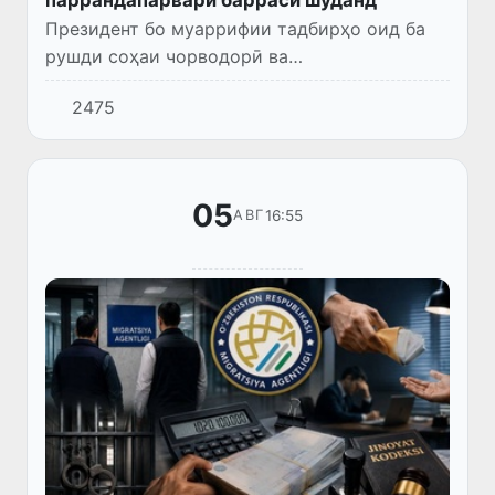
Президент бо муаррифии тадбирҳо оид ба
рушди соҳаи чорводорӣ ва
паррандапарварӣ, зиёд намудани истеҳсоли
2475
маҳсулоти гӯштӣ ва ширӣ, инчунин ҷорӣ
намудани технологияҳои муосир дар ин...
05
16:55
АВГ