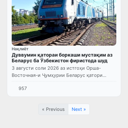
Нақлиёт
Дуввумин қатораи боркаши мустақим аз
Беларус ба Ӯзбекистон фиристода шуд
3 августи соли 2026 аз истгоҳи Орша-
Восточная-и Ҷумҳурии Беларус қатори
дуюми мустақими боркашонӣ аз рӯйи
957
масири Беларус — Русия — Қазоқистон —
Ӯзбекистон ба роҳ бароварда шуд.
« Previous
Next »