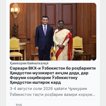
Ҳамкории байналхалқӣ
Сарвари ВКХ-и Ӯзбекистон бо роҳбарияти
Ҳиндустон музокирот анҷом дода, дар
Форуми соҳибкории Ӯзбекистону
Ҳиндустон иштирок кард
3-4 августи соли 2026 ҳайати Ҷумҳурии
Ӯзбекистон таҳти роҳбарии вазири корҳои
хориҷӣ Бахтиёр Саидов бо сафари расмӣ ба
705