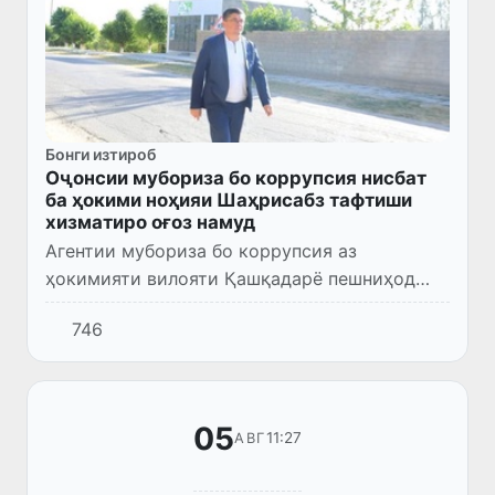
Бонги изтироб
Оҷонсии мубориза бо коррупсия нисбат
ба ҳокими ноҳияи Шаҳрисабз тафтиши
хизматиро оғоз намуд
Агентии мубориза бо коррупсия аз
ҳокимияти вилояти Қашқадарё пешниҳод
дархост кардааст, ки вобаста ба ин ҳолат
746
санҷиши хизматӣ гузаронида шуда, ба он
баҳои ҳуқуқии қонунӣ дода шава...
05
11:27
АВГ