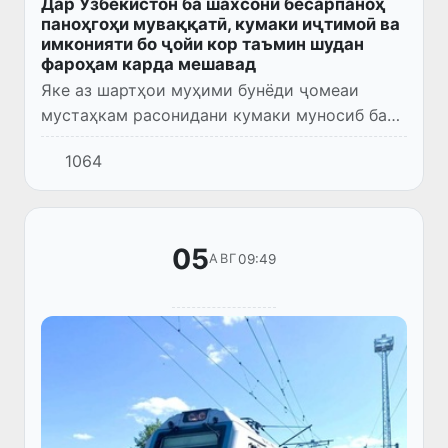
Дар Ӯзбекистон ба шахсони бесарпаноҳ
паноҳгоҳи муваққатӣ, кумаки иҷтимоӣ ва
имконияти бо ҷойи кор таъмин шудан
фароҳам карда мешавад
Яке аз шартҳои муҳими бунёди ҷомеаи
мустаҳкам расонидани кумаки муносиб ба
қишрҳои ниёзманди ҳифзи иҷтимоии аҳолӣ
1064
мебошад. Аз ҷумла, ҳалли мушкили манзил,
ки барои ин қишр аз масъа...
05
09:49
АВГ