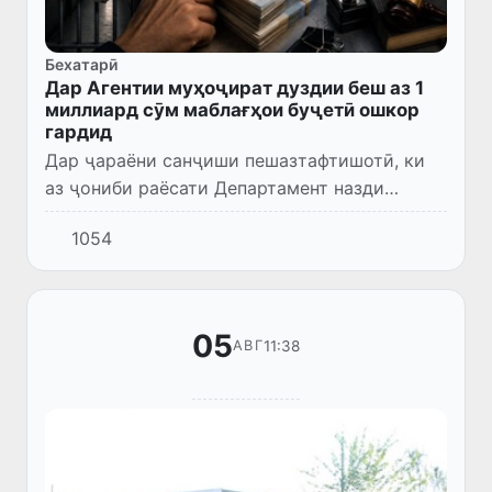
Бехатарӣ
Дар Агентии муҳоҷират дуздии беш аз 1
миллиард сӯм маблағҳои буҷетӣ ошкор
гардид
Дар ҷараёни санҷиши пешазтафтишотӣ, ки
аз ҷониби раёсати Департамент назди
Прокуратураи генералӣ дар шаҳри Тошканд
1054
гузаронида шуд, муайян гардид, ки шахсони
масъули Агентии муҳоҷир...
05
11:38
АВГ