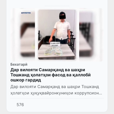
Бехатарӣ
Дар вилояти Самарқанд ва шаҳри
Тошканд ҳолатҳои фасод ва қаллобӣ
ошкор гардид
Дар вилояти Самарқанд ва шаҳри Тошканд
ҳолатҳои ҳуқуқвайронкуниҳои коррупсионӣ,
ки бо тамаъҷӯии маблағ ва мусоидати
576
ғайриқонунӣ дар ҳалли масъалаҳо вобаста
буданд, ошкор карда шуда...