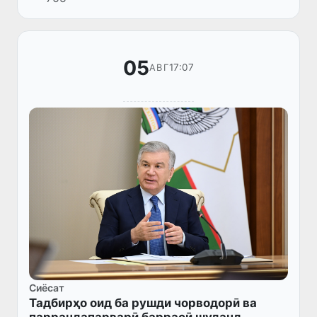
Ню-Деҳлӣ, Ҷумҳурии Ҳиндустон, ташриф
овард.
05
17:07
АВГ
Сиёсат
Тадбирҳо оид ба рушди чорводорӣ ва
паррандапарварӣ баррасӣ шуданд