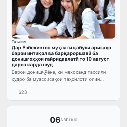
Таълим
Дар Ӯзбекистон муҳлати қабули аризаҳо
барои интиқол ва барқароршавӣ ба
донишгоҳҳои ғайридавлатӣ то 10 август
дароз карда шуд
Барои донишҷӯёне, ки мехоҳанд таҳсили
худро ба муассисаҳои таҳсилоти олии
ғайридавлатӣ интиқол диҳанд, муҳлати
623
қабули аризаҳо дароз карда шуд.
06
11:16
АВГ