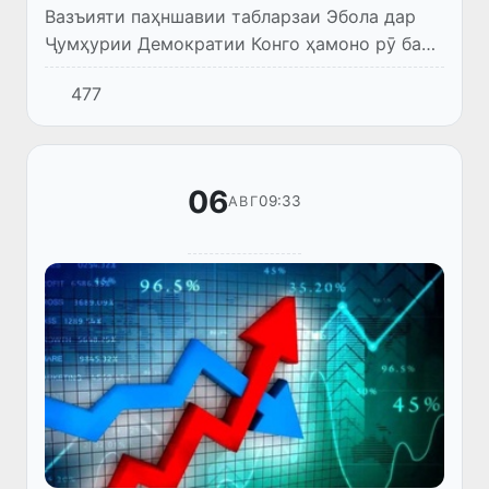
Вазъияти паҳншавии табларзаи Эбола дар
Ҷумҳурии Демократии Конго ҳамоно рӯ ба
мураккабшавӣ дорад. Директори генералии
477
Созмони ҷаҳонии тандурустӣ (СУТ) Тедрос
Аданом Гебрейесус изҳо...
06
09:33
АВГ