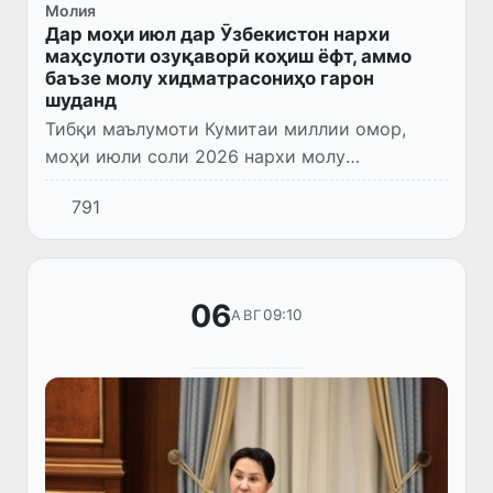
Молия
Дар моҳи июл дар Ӯзбекистон нархи
маҳсулоти озуқаворӣ коҳиш ёфт, аммо
баъзе молу хидматрасониҳо гарон
шуданд
Тибқи маълумоти Кумитаи миллии омор,
моҳи июли соли 2026 нархи молу
хидматрасониҳо дар бозори истеъмолӣ ба
791
ҳисоби миёна 0,1 фоиз коҳиш ёфт.
06
09:10
АВГ