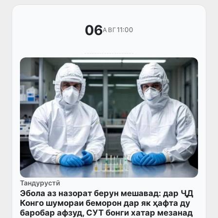
06
11:00
АВГ
Тандурустӣ
Эбола аз назорат берун мешавад: дар ҶД
Конго шумораи беморон дар як ҳафта ду
баробар афзуд, СУТ бонги хатар мезанад