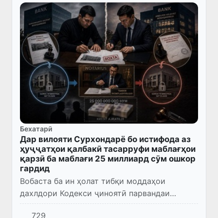
Бехатарӣ
Дар вилояти Сурхондарё бо истифода аз
ҳуҷҷатҳои қалбакӣ тасарруфи маблағҳои
қарзӣ ба маблағи 25 миллиард сӯм ошкор
гардид
Вобаста ба ин ҳолат тибқи моддаҳои
дахлдори Кодекси ҷиноятӣ парвандаи
ҷиноятӣ оғоз гардида, амалҳои тафтишотӣ
729
идома доранд.