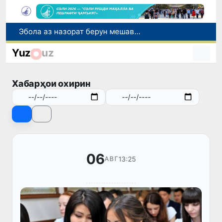
Дар моҳи июл дар Ӯзбекистон нархи маҳсулоти озуқаворӣ коҳиш ёфт, аммо баъзе молу хидматрасониҳо гарон шуданд
Дар Сенат тадбирҳои беҳтар намудани мавқеи Ӯзбекистон дар рейтингҳо ва индексҳои байналмилалӣ баррасӣ шуданд
Yuz
uz
Сарвари ВКХ-и Ӯзбекистон бо роҳбарияти Ҳиндустон музокирот анҷом дода, дар Форуми соҳибкории Ӯзбекистону Ҳиндустон иштирок кард
Дар вилояти Самарқанд ва шаҳри Тошканд ҳолатҳои фасод ва қаллобӣ ошкор гардид
Хабарҳои охирин
Эбола аз назорат берун мешавад: дар ҶД Конго шумораи беморон дар як ҳафта ду баробар афзуд, СУТ бонги хатар мезанад
06
13:25
АВГ