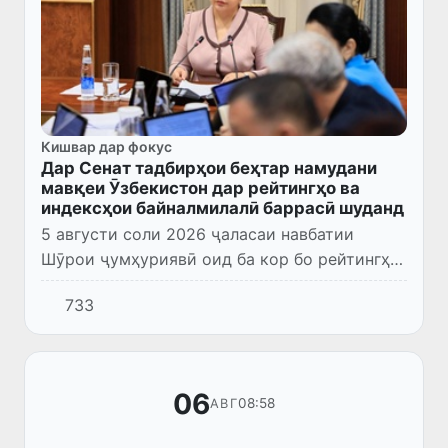
Кишвар дар фокус
Дар Сенат тадбирҳои беҳтар намудани
мавқеи Ӯзбекистон дар рейтингҳо ва
индексҳои байналмилалӣ баррасӣ шуданд
5 августи соли 2026 ҷаласаи навбатии
Шӯрои ҷумҳуриявӣ оид ба кор бо рейтингҳо
ва индексҳои байналмилалӣ баргузор
733
гардид. Ба кори ҷамъомад Раиси Сенати
Олий Маҷлис Танзила Норбоева,...
06
08:58
АВГ