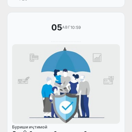
05
10:59
АВГ
Буриши иҷтимоӣ