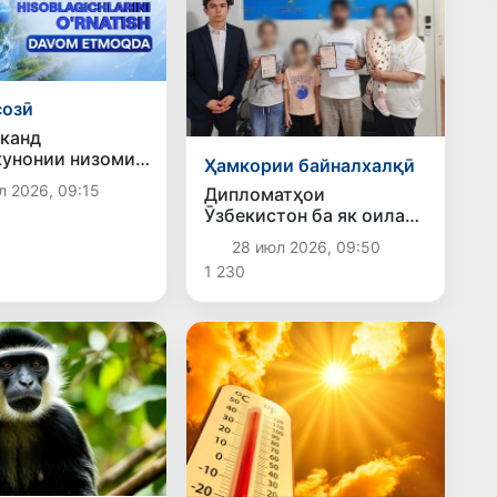
созӣ
канд
унонии низоми
Ҳамкории байналхалқӣ
ти об идома
л 2026, 09:15
Дипломатҳои
қариб 175 ҳазор
Ӯзбекистон ба як оилаи
накҳои
дорои се фарзанд барои
д» насб шудааст
28 июл 2026, 09:50
бозгашт аз Владивосток
1 230
ба Ватан кумак карданд