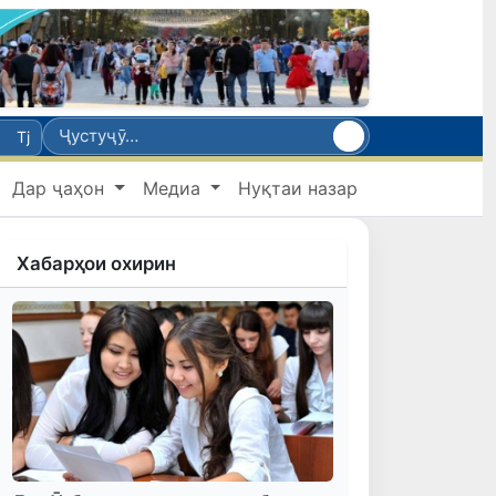
Tj
Дар ҷаҳон
Медиа
Нуқтаи назар
Хабарҳои охирин