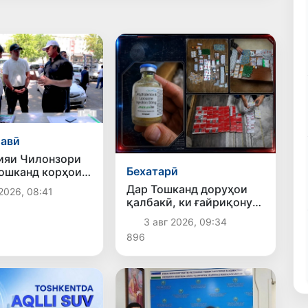
авӣ
ияи Чилонзори
Бехатарӣ
ошканд корҳои
 ва озодсозии
Дар Тошканд доруҳои
2026, 08:41
амъиятӣ идома
қалбакӣ, ки ғайриқонунӣ
аз Русия ворид шуда
3 авг 2026, 09:34
буданд, ошкор
896
гардиданд