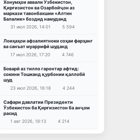
Хонумҳои аввали Ӯзбекистон,
Қирғизистон ва Озарбойҷон аз
маркази тавонбахшии «Алтин
Балалик» боздид намуданд
31 июл 2026, 14:01
5 594
Лоиҳаҳои афзалиятноки соҳаи фарҳанг
ва санъат муаррифӣ шуданд
17 июл 2026, 17:20
4 746
Боварӣ аз тилло гаронтар афтид:
сокини Тошканд қурбонии қаллобӣ
шуд
23 июл 2026, 16:18
4 244
Сафари давлатии Президенти
Ӯзбекистон ба Қирғизистон ба анҷом
расид
1 авг 2026, 18:13
4 214