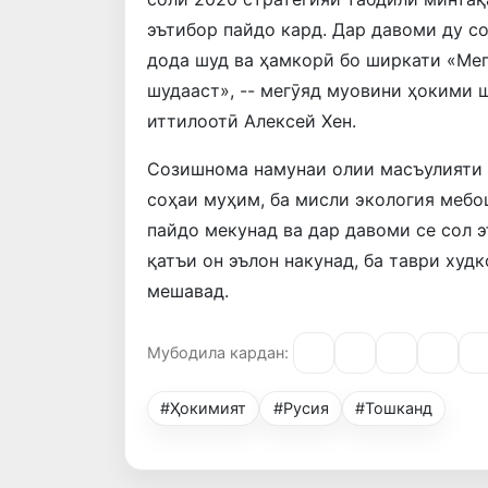
эътибор пайдо кард. Дар давоми ду с
дода шуд ва ҳамкорӣ бо ширкати «Мег
шудааст», -- мегӯяд муовини ҳокими 
иттилоотӣ Алексей Хен.
Созишнома намунаи олии масъулияти 
соҳаи муҳим, ба мисли экология мебо
пайдо мекунад ва дар давоми се сол э
қатъи он эълон накунад, ба таври худ
мешавад.
Мубодила кардан:
#Ҳокимият
#Русия
#Тошканд