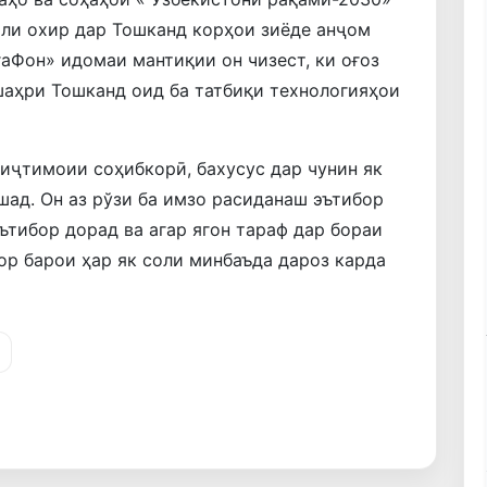
оли охир дар Тошканд корҳои зиёде анҷом
аФон» идомаи мантиқии он чизест, ки оғоз
шаҳри Тошканд оид ба татбиқи технологияҳои
иҷтимоии соҳибкорӣ, бахусус дар чунин як
шад. Он аз рўзи ба имзо расиданаш эътибор
ътибор дорад ва агар ягон тараф дар бораи
кор барои ҳар як соли минбаъда дароз карда