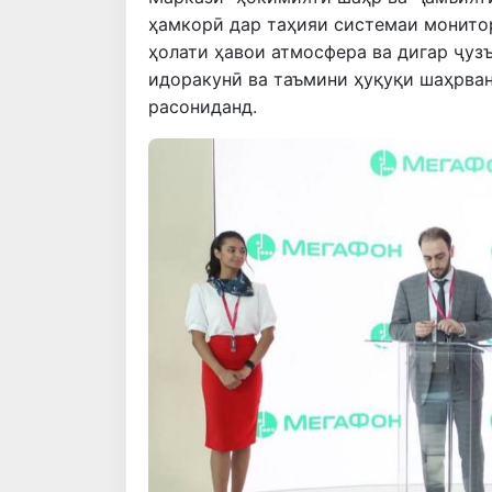
ҳамкорӣ дар таҳияи системаи монитор
ҳолати ҳавои атмосфера ва дигар ҷуз
идоракунӣ ва таъмини ҳуқуқи шаҳрва
расониданд.