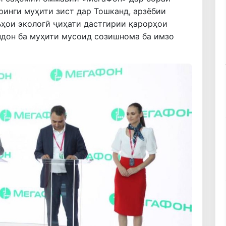
инги муҳити зист дар Тошканд, арзёбии
ъҳои экологӣ ҷиҳати дастгирии қарорҳои
ндон ба муҳити мусоид созишнома ба имзо