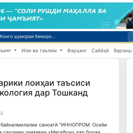
Эбола аз назорат берун мешавад: дар ҶД Конго шумораи беморон дар як ҳафта ду баробар афзуд, СУТ бонги хатар мезанад
Дар моҳи июл дар Ӯзбекистон нархи маҳсулоти озуқаворӣ коҳиш ёфт, аммо баъзе молу хидматрасониҳо гарон шуданд
мъият
Илм ва таълим
Фарҳанг
Сайёҳӣ
Варзиш
Дар Сенат тадбирҳои беҳтар намудани мавқеи Ӯзбекистон дар рейтингҳо ва индексҳои байналмилалӣ баррасӣ шуданд
Сарвари ВКХ-и Ӯзбекистон бо роҳбарияти Ҳиндустон музокирот анҷом дода, дар Форуми соҳибкории Ӯзбекистону Ҳиндустон иштирок кард
Дар вилояти Самарқанд ва шаҳри Тошканд ҳолатҳои фасод ва қаллобӣ ошкор гардид
арики лоиҳаи таъсиси
кология дар Тошканд
42
и байналмилалии саноатӣ "ИННОПРОМ. Осиёи
и саҳомии оммавии «МегаФон» дар бораи