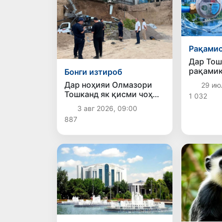
Рақами
Дар Тош
рақамик
Бонги изтироб
таъмино
Дар ноҳияи Олмазори
29 ию
дорад: 
Тошканд як қисми чоҳ
1 032
ҳисобку
фурӯ рехт: комиссияи
«ақлман
3 авг 2026, 09:00
махсус
887