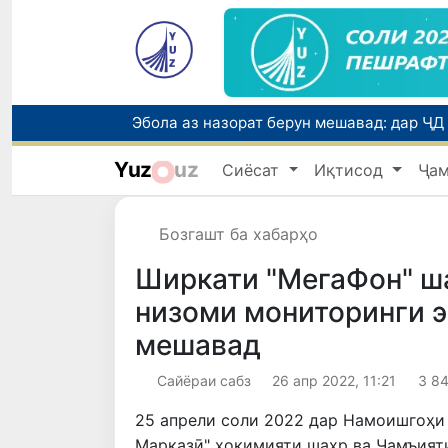
Yuz
uz
Сиёсат
Иқтисод
Ҷа
Бозгашт ба хабарҳо
Ширкати "МегаФон" ш
низоми мониторинги э
мешавад
Сайёраи сабз
26 апр 2022, 11:21
3 8
25 апрели соли 2022 дар Намоишгоҳ
Марказӣ" ҳокимияти шаҳр ва Ҷамъият