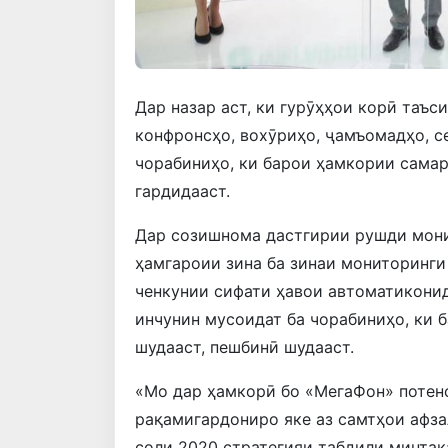
Дар назар аст, ки гурӯҳҳои корӣ таъс
конфронсҳо, вохӯриҳо, ҷамъомадҳо, с
чорабиниҳо, ки барои ҳамкории сама
гардидааст.
Дар созишнома дастгирии рушди мони
ҳамгароии зина ба зинаи мониторинг
ченкунии сифати ҳавои автоматиконид
инчунин мусоидат ба чорабиниҳо, ки 
шудааст, пешбинӣ шудааст.
«Мо дар ҳамкорӣ бо «МегаФон» потен
рақамигардониро яке аз самтҳои афза
соли 2020 стратегияи табдили минтақ