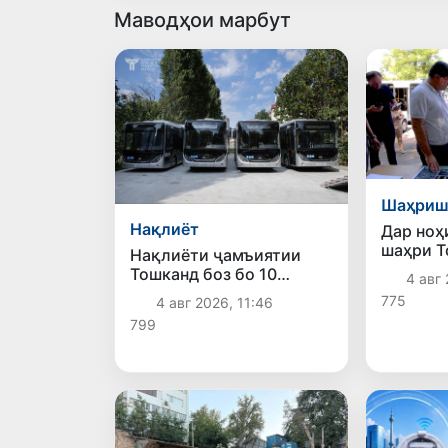
Маводҳои марбут
Шаҳриш
Нақлиёт
Дар ноҳ
шаҳри Т
Нақлиёти ҷамъиятии
ободонӣ
Тошканд боз бо 10
4 авг 
фазои ҷ
электробуси замонавӣ
775
4 авг 2026, 11:46
доранд
пурра шуд
799