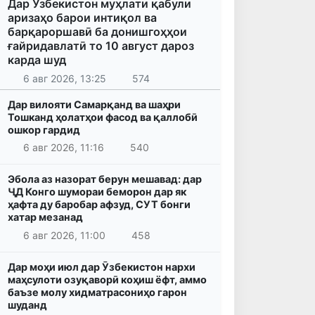
Дар Ӯзбекистон муҳлати қабули
аризаҳо барои интиқол ва
барқароршавӣ ба донишгоҳҳои
ғайридавлатӣ то 10 август дароз
карда шуд
6 авг 2026, 13:25
574
Дар вилояти Самарқанд ва шаҳри
Тошканд ҳолатҳои фасод ва қаллобӣ
ошкор гардид
6 авг 2026, 11:16
540
Эбола аз назорат берун мешавад: дар
ҶД Конго шумораи беморон дар як
ҳафта ду баробар афзуд, СУТ бонги
хатар мезанад
6 авг 2026, 11:00
458
Дар моҳи июл дар Ӯзбекистон нархи
маҳсулоти озуқаворӣ коҳиш ёфт, аммо
баъзе молу хидматрасониҳо гарон
шуданд