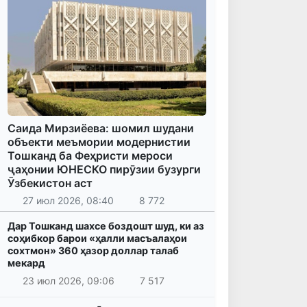
Саида Мирзиёева: шомил шудани
объекти меъмории модернистии
Тошканд ба Феҳристи мероси
ҷаҳонии ЮНЕСКО пирӯзии бузурги
Ӯзбекистон аст
27 июл 2026, 08:40
8 772
Дар Тошканд шахсе боздошт шуд, ки аз
соҳибкор барои «ҳалли масъалаҳои
сохтмон» 360 ҳазор доллар талаб
мекард
23 июл 2026, 09:06
7 517