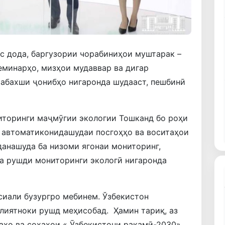
ис дода, баргузории чорабиниҳои муштарак –
еминарҳо, мизҳои мудаввар ва дигар
рабахши ҷонибҳо нигаронда шудааст, пешбинӣ
торинги маҷмӯгии экологии Тошканд бо роҳи
и автоматиконидашудаи посгоҳҳо ва воситаҳои
анашуда ба низоми ягонаи мониторинг,
ба рушди мониторинги экологӣ нигаронда
сиали бузургро мебинем. Ўзбекистон
лиятноки рушд меҳисобад. Ҳамин тариқ, аз
аҳо ва соҳаҳои « Ӯзбекистони рақамӣ-2030»