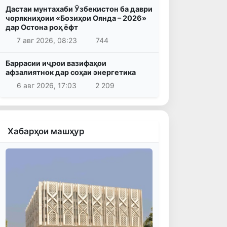
Дастаи мунтахаби Ӯзбекистон ба даври
чорякниҳоии «Бозиҳои Оянда – 2026»
дар Остона роҳ ёфт
7 авг 2026, 08:23
744
Баррасии иҷрои вазифаҳои
афзалиятнок дар соҳаи энергетика
6 авг 2026, 17:03
2 209
Хабарҳои машҳур