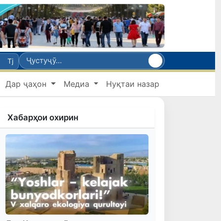
Tj
Дар ҷаҳон
Медиа
Нуқтаи назар
Хабарҳои охирин