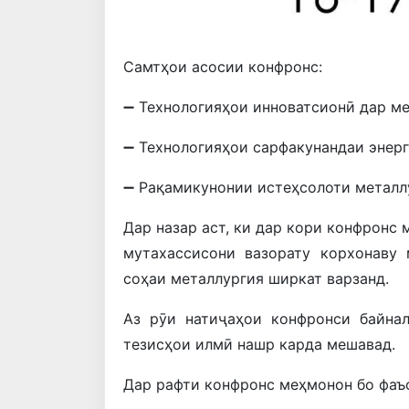
Самтҳои асосии конфронс:
➖ Технологияҳои инноватсионӣ дар ме
➖ Технологияҳои сарфакунандаи энерг
➖ Рақамикунонии истеҳсолоти металлу
Дар назар аст, ки дар кори конфронс
мутахассисони вазорату корхонаву
соҳаи металлургия ширкат варзанд.
Аз рӯи натиҷаҳои конфронси байна
тезисҳои илмӣ нашр карда мешавад.
Дар рафти конфронс меҳмонон бо фаъ