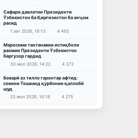
Сафари давлатии Президенти
Ӯзбекистон ба Қирғизистон ба анҷом
расид
1 авг 2026, 18:13
4 492
Маросими тантанавии истиқболи
расмии Президенти Ӯзбекистон
баргузор гардид
30 июл 2026, 14:22
4 372
Боварӣ аз тилло гаронтар афтид:
сокини Тошканд қурбонии қаллобӣ
шуд
23 июл 2026, 16:18
4 275