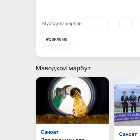
Мубодила кардан:
#реклама
Маводҳои марбут
Саноат
Саноат
Дар панҷ моҳ дар