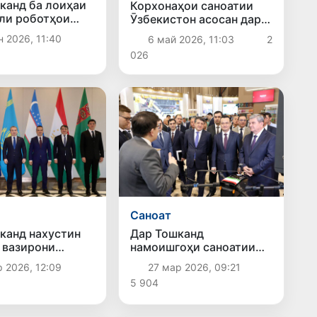
канд ба лоиҳаи
Корхонаҳои саноатии
ли роботҳои
Ӯзбекистон асосан дар
нанд ва ҷузъҳои
кадом самтҳо фаъолият
н 2026, 11:40
6 май 2026, 11:03
2
 ҷониби ширкати
мекунанд?
026
 оғоз ёфт
Саноат
канд нахустин
Дар Тошканд
 вазирони
намоишгоҳи саноатии
 кишварҳои
Ӯзбекистону Тоҷикистон
р 2026, 12:09
27 мар 2026, 09:21
арказӣ ва Русия
баргузор мешавад
5 904
р шуд