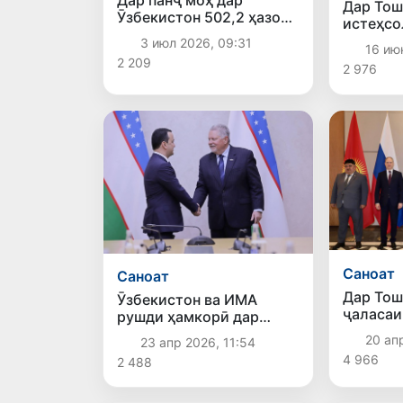
Дар Тош
Ӯзбекистон 502,2 ҳазор
истеҳсо
тонна бензин истеҳсол
инсонмо
3 июл 2026, 09:31
16 ию
шудааст
онҳо аз
2 209
2 976
ROBOTIS
Саноат
Саноат
Дар Тош
Ӯзбекистон ва ИМА
ҷаласаи
рушди ҳамкорӣ дар
саноати
соҳаи инфрасохтори
20 ап
23 апр 2026, 11:54
Осиёи М
сӯзишвориро баррасӣ
4 966
2 488
баргузо
карданд