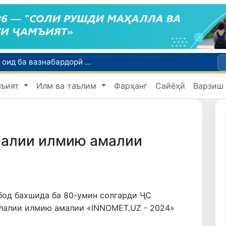
Тошканд ба баргузории чемпионати Осиё оид ба вазнабардорӣ омодагӣ мебинад
Шаҳрвандони Ӯзбекистон метавонанд дар доираи барномаи H-2A ба корҳои мавсимии кишоварзӣ дар ИМА сафарбар шаванд
мъият
Илм ва таълим
Фарҳанг
Сайёҳӣ
Варзиш
Намояндагии Агентии муҳоҷират дар Москва моҳи июл ба зиёда аз 1,8 ҳазор шаҳрванди Ӯзбекистон кумак расонд
Дастаи мунтахаби Ӯзбекистон ба даври чорякниҳоии «Бозиҳои Оянда – 2026» дар Остона роҳ ёфт
Дар Қашқадарё анҷумани байналмилалии экологӣ бо иштироки ҷавонон аз нӯҳ кишвар баргузор мешавад
лалии илмию амалии
бод бахшида ба 80-умин солгарди ҶС
лалии илмию амалии «INNOMET.UZ - 2024»