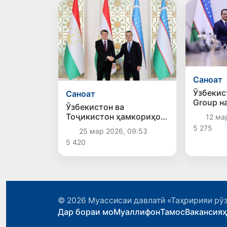
Саноат
Ӯзбекис
Саноат
Group н
Ӯзбекистон ва
ва густ
Тоҷикистон ҳамкориҳои
12 ма
SamAuto
саноатиро мустаҳкам
5 275
карданд
25 мар 2026, 09:53
мекунанд
5 420
© 2026
Муассисаи давлатӣ «Таҳририяи рӯз
Дар бораи мо
Муаллифон
Тамос
Вакансия