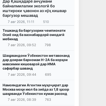
Дар Қашқадарё анҷумани
байналмилалии экологӣ бо
иштироки ҷавонон аз нӯҳ кишвар
баргузор мешавад
7 авг 2026, 11:11
510
Тошканд ба баргузории чемпионати
Осиё оид ба вазнабардорӣ омодагӣ
мебинад
7 авг 2026, 09:52
798
Шаҳрвандони Ӯзбекистон метавонанд
дар доираи барномаи H-2A ба корҳои
мавсимии кишоварзӣ дар ИМА
сафарбар шаванд
7 авг 2026, 09:44
695
Намояндагии Агентии муҳоҷират дар
Москва моҳи июл ба зиёда аз 1,8 ҳазор
шаҳрванди Ӯзбекистон кумак расонд
7 авг 2026, 08:39
763