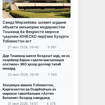
Саида Мирзиёева: шомил шудани
объекти меъмории модернистии
Тошканд ба Феҳристи мероси
ҷаҳонии ЮНЕСКО пирӯзии бузурги
Ӯзбекистон аст
27 июл 2026, 08:40
9 681
Дар Тошканд шахсе боздошт шуд, ки аз
соҳибкор барои «ҳалли масъалаҳои
сохтмон» 360 ҳазор доллар талаб
мекард
23 июл 2026, 09:06
7 595
Хонумҳои аввали Ӯзбекистон,
Қирғизистон ва Озарбойҷон аз
маркази тавонбахшии «Алтин
Балалик» боздид намуданд
31 июл 2026, 14:01
6 378