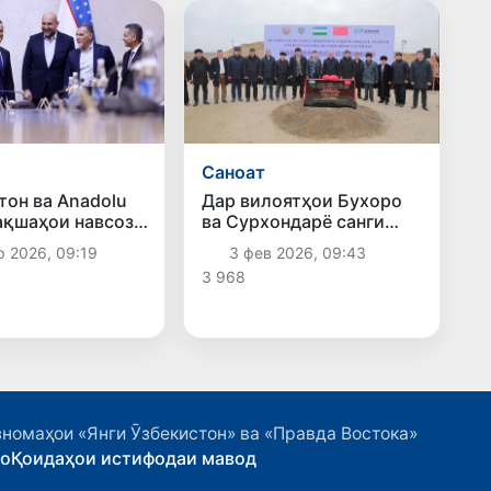
Саноат
тон ва Anadolu
Дар вилоятҳои Бухоро
ақшаҳои навсозӣ
ва Сурхондарё санги
ариши истеҳсоли
аввали сохтмони
р 2026, 09:19
3 фев 2026, 09:43
-ро баррасӣ
заводҳои сӯзондани
3 968
партовҳо гузошта шуд
номаҳои «Янги Ӯзбекистон» ва «Правда Востока»
ҳо
Қоидаҳои истифодаи мавод