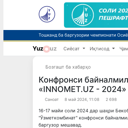
Yuz
uz
Сиёсат
Иқтисод
Ҷа
Бозгашт ба хабарҳо
Конфронси байналми
«INNOMET.UZ - 2024»
Саноат
8 май 2024, 11:08
2 698
16-17 майи соли 2024 дар шаҳри Беко
"Ӯзметкомбинат" конфронси байналми
баргузор мешавад.