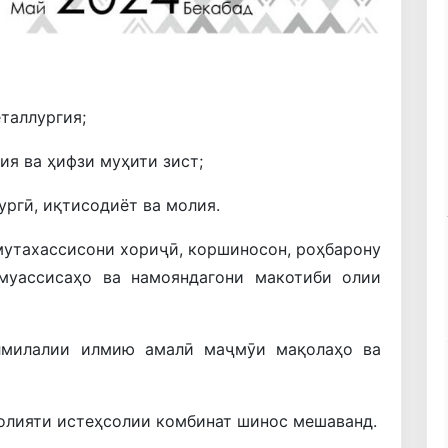
таллургия;
ия ва ҳифзи муҳити зист;
ргӣ, иқтисодиёт ва молия.
 мутахассисони хориҷӣ, коршиносон, роҳбарону
 муассисаҳо ва намояндагони макотиби олии
лмилалии илмию амалӣ маҷмӯи мақолаҳо ва
олияти истеҳсолии комбинат шинос мешаванд.