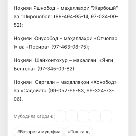
Ноҳияи Яшнобод – маҳаллаҳои "Жарбошӣ"
ва "Широнобол" (99-494-95-14, 97-034-00-
52);
Ноҳияи Юнусобод – маҳаллаҳои «Отчопар
I» ва «Посира» (97-463-08-75);
Ноҳияи Шайхонтохур – маҳаллаи «Янги
Белтепа» (97-345-09-82);
Ноҳияи Сергели – маҳаллаҳои «Хонобод»
ва «Садойат» (99-052-66-83, 99-324-73-
06).
Мубодила кардан:
#Вазорати мудофиа
#Тошканд