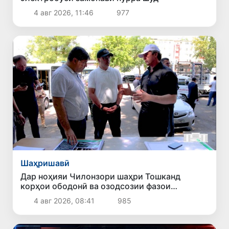
4 авг 2026, 11:46
977
Шаҳришавӣ
Дар ноҳияи Чилонзори шаҳри Тошканд
корҳои ободонӣ ва озодсозии фазои
ҷамъиятӣ идома доранд
4 авг 2026, 08:41
985