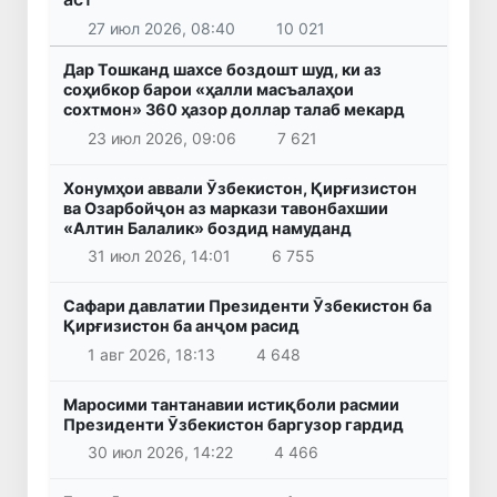
27 июл 2026, 08:40
10 021
Дар Тошканд шахсе боздошт шуд, ки аз
соҳибкор барои «ҳалли масъалаҳои
сохтмон» 360 ҳазор доллар талаб мекард
23 июл 2026, 09:06
7 621
Хонумҳои аввали Ӯзбекистон, Қирғизистон
ва Озарбойҷон аз маркази тавонбахшии
«Алтин Балалик» боздид намуданд
31 июл 2026, 14:01
6 755
Сафари давлатии Президенти Ӯзбекистон ба
Қирғизистон ба анҷом расид
1 авг 2026, 18:13
4 648
Маросими тантанавии истиқболи расмии
Президенти Ӯзбекистон баргузор гардид
30 июл 2026, 14:22
4 466