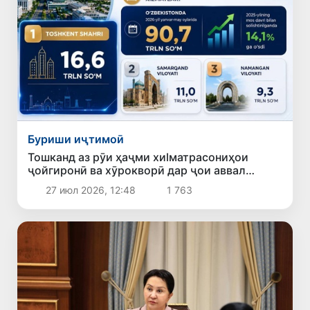
Буриши иҷтимоӣ
Тошканд аз рӯи ҳаҷми хиlматрасониҳои
ҷойгиронӣ ва хӯрокворӣ дар ҷои аввал
қарор гирифт
27 июл 2026, 12:48
1 763