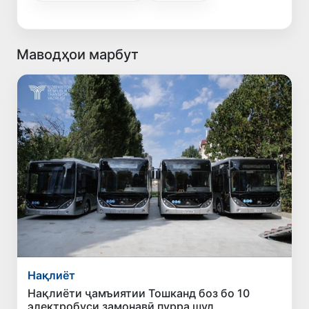
Маводҳои марбут
Нақлиёт
Нақлиёти ҷамъиятии Тошканд боз бо 10
электробуси замонавӣ пурра шуд