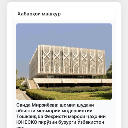
Хабарҳои машҳур
Саида Мирзиёева: шомил шудани
объекти меъмории модернистии
Тошканд ба Феҳристи мероси ҷаҳонии
ЮНЕСКО пирӯзии бузурги Ӯзбекистон
аст