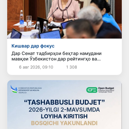
Кишвар дар фокус
Дар Сенат тадбирҳои беҳтар намудани
мавқеи Ӯзбекистон дар рейтингҳо ва
индексҳои байналмилалӣ баррасӣ шуданд
6 авг 2026, 09:10
1 308