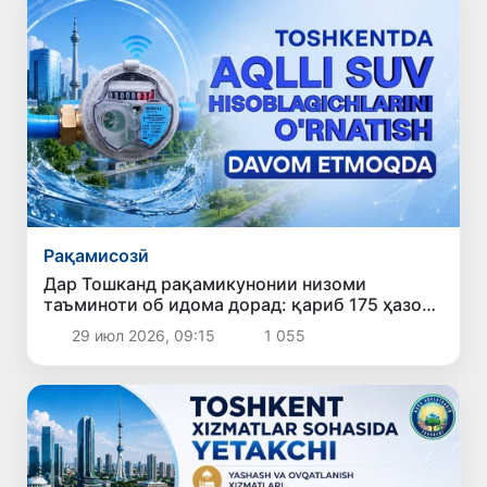
Рақамисозӣ
Дар Тошканд рақамикунонии низоми
таъминоти об идома дорад: қариб 175 ҳазор
ҳисобкунакҳои «ақлманд» насб шудааст
29 июл 2026, 09:15
1 055