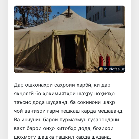
Дар ошхонаҳои саҳроии ҳарбӣ, ки дар
якҷоягӣ бо ҳокимиятҳои шаҳру ноҳияҳо
таъсис дода шудаанд, ба сокинони шаҳр
чой ва ғизои гарм пешкаш карда мешаванд.
Ва инчунин барои пурмазмун гузарондани
вақт барои онҳо китобҳо дода, бозиҳои
шоҳмоту шашка ташкил карда шуданд.