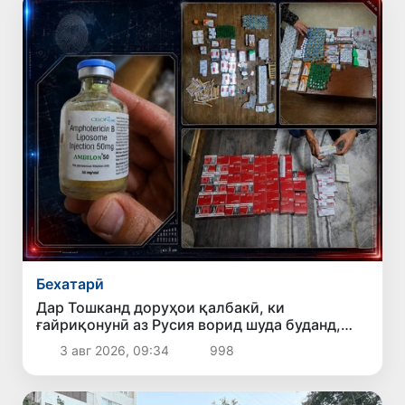
Бехатарӣ
Дар Тошканд доруҳои қалбакӣ, ки
ғайриқонунӣ аз Русия ворид шуда буданд,
ошкор гардиданд
3 авг 2026, 09:34
998