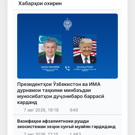
Хабарҳои охирин
Президентҳои Ӯзбекистон ва ИМА
дурнамои таҳкими минбаъдаи
муносибатҳои дуҷонибаро баррасӣ
карданд
7 авг 2026, 19:18
649
Вазифаҳои афзалиятноки рушди
экосистемаи зеҳни сунъӣ муайян гардиданд
7 авг 2026, 17:15
1 483