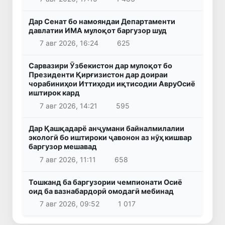
Дар Сенат бо намояндаи Департаменти
давлатии ИМА мулоқот баргузор шуд
7 авг 2026, 16:24
625
Сарвазири Ӯзбекистон дар мулоқот бо
Президенти Қирғизистон дар доираи
чорабиниҳои Иттиҳоди иқтисодии АвруОсиё
иштирок кард
7 авг 2026, 14:21
595
Дар Қашқадарё анҷумани байналмилалии
экологӣ бо иштироки ҷавонон аз нӯҳ кишвар
баргузор мешавад
7 авг 2026, 11:11
658
Тошканд ба баргузории чемпионати Осиё
оид ба вазнабардорӣ омодагӣ мебинад
7 авг 2026, 09:52
1 017