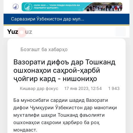
Дар Қашқадарё анҷумани байналмилалии экологӣ бо иштироки ҷавонон аз нӯҳ кишвар баргузор мешавад
Тошканд ба баргузории чемпионати Осиё оид ба вазнабардорӣ омодагӣ мебинад
Yuz
uz
Шаҳрвандони Ӯзбекистон метавонанд дар доираи барномаи H-2A ба корҳои мавсимии кишоварзӣ дар ИМА сафарбар шаванд
Дар Сенат бо намояндаи Департаменти давлатии ИМА мулоқот баргузор шуд
Бозгашт ба хабарҳо
Сарвазири Ӯзбекистон дар мулоқот бо Президенти Қирғизистон дар доираи чорабиниҳои Иттиҳоди иқтисодии АвруОсиё иштирок кард
Вазорати дифоъ дар Тошканд
ошхонаҳои саҳроӣ-ҳарбӣ
ҷойгир кард - нишониҳо
Кишвар дар фокус
17 янв 2023, 12:54
1 943
Ба муносибати сардии шадид Вазорати
дифои Ҷумҳурии Ӯзбекистон дар манотиқи
мухталифи шаҳри Тошканд фаъолияти
ошхонаҳои саҳроии ҳарбиро ба роҳ
мондааст.