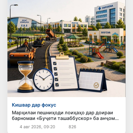
Кишвар дар фокус
Марҳилаи пешниҳоди лоиҳаҳо дар доираи
барномаи «Буҷети ташаббускор» ба анҷом
расид
4 авг 2026, 09:20
826