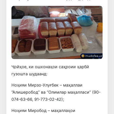
Ҷойҳое, ки ошхонаҳои саҳроии ҳарбӣ
гузошта шудаанд:
Ноҳияи Мирзо-Улуғбек – маҳаллаи
“Алишеробод” ва “Олимлар маҳалласи” (90-
074-63-66, 91-773-02-42);
Ноҳияи Миробод – маҳаллаҳои