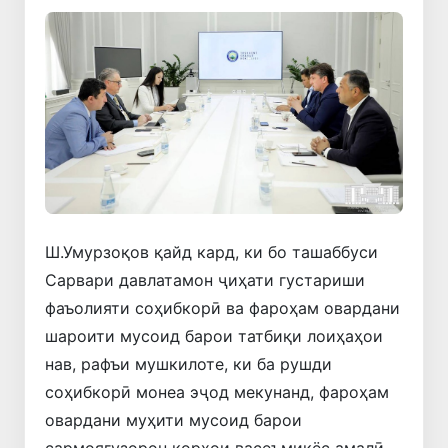
Ш.Умурзоқов қайд кард, ки бо ташаббуси
Сарвари давлатамон ҷиҳати густариши
фаъолияти соҳибкорӣ ва фароҳам овардани
шароити мусоид барои татбиқи лоиҳаҳои
нав, рафъи мушкилоте, ки ба рушди
соҳибкорӣ монеа эҷод мекунанд, фароҳам
овардани муҳити мусоид барои
сармоягузорон корҳои васеъмиқёс амалӣ