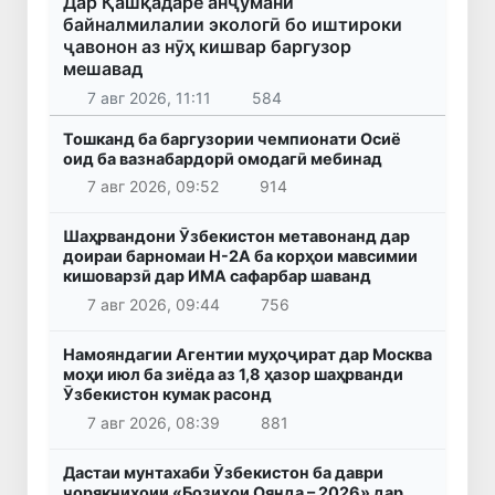
Дар Қашқадарё анҷумани
байналмилалии экологӣ бо иштироки
ҷавонон аз нӯҳ кишвар баргузор
мешавад
7 авг 2026, 11:11
584
Тошканд ба баргузории чемпионати Осиё
оид ба вазнабардорӣ омодагӣ мебинад
7 авг 2026, 09:52
914
Шаҳрвандони Ӯзбекистон метавонанд дар
доираи барномаи H-2A ба корҳои мавсимии
кишоварзӣ дар ИМА сафарбар шаванд
7 авг 2026, 09:44
756
Намояндагии Агентии муҳоҷират дар Москва
моҳи июл ба зиёда аз 1,8 ҳазор шаҳрванди
Ӯзбекистон кумак расонд
7 авг 2026, 08:39
881
Дастаи мунтахаби Ӯзбекистон ба даври
чорякниҳоии «Бозиҳои Оянда – 2026» дар