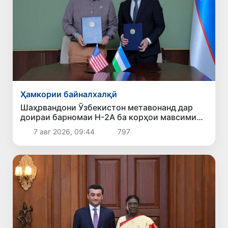
Ҳамкории байналхалқӣ
Шаҳрвандони Ӯзбекистон метавонанд дар
доираи барномаи H-2A ба корҳои мавсимии
кишоварзӣ дар ИМА сафарбар шаванд
7 авг 2026, 09:44
797