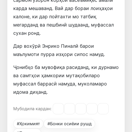
карда мешаванд. Вай дар бораи лоиҳаҳои
калоне, ки дар пойтахти мо татбиқ
мегарданд ва пешбинӣ шудаанд, муфассал
сухан ронд.
Дар вохӯрӣ Энрико Пиналӣ барои
маълумоти пурра изҳори сипос намуд.
Ҷонибҳо ба мувофиқа расиданд, ки дурнамо
ва самтҳои ҳамкории мутақобиларо
муфассал баррасӣ намуда, муколамаро
идома диҳанд.
Мубодила кардан:
#Ҳокимият
#Бонки осиёии рушд