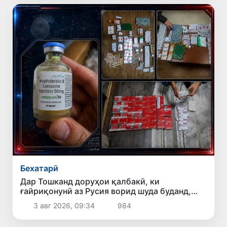
Бехатарӣ
Дар Тошканд доруҳои қалбакӣ, ки
ғайриқонунӣ аз Русия ворид шуда буданд,
ошкор гардиданд
3 авг 2026, 09:34
984