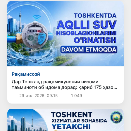
Рақамисозӣ
Дар Тошканд рақамикунонии низоми
таъминоти об идома дорад: қариб 175 ҳазор
ҳисобкунакҳои «ақлманд» насб шудааст
29 июл 2026, 09:15
1 049