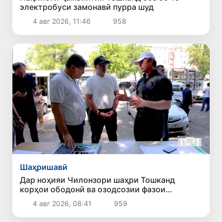
электробуси замонавӣ пурра шуд
4 авг 2026, 11:46
958
Шаҳришавӣ
Дар ноҳияи Чилонзори шаҳри Тошканд
корҳои ободонӣ ва озодсозии фазои
ҷамъиятӣ идома доранд
4 авг 2026, 08:41
959