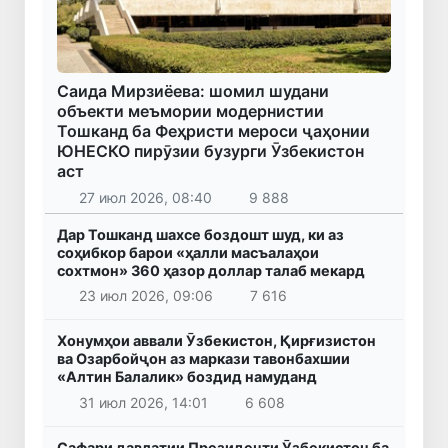
Саида Мирзиёева: шомил шудани
объекти меъмории модернистии
Тошканд ба Феҳристи мероси ҷаҳонии
ЮНЕСКО пирӯзии бузурги Ӯзбекистон
аст
27 июл 2026, 08:40
9 888
Дар Тошканд шахсе боздошт шуд, ки аз
соҳибкор барои «ҳалли масъалаҳои
сохтмон» 360 ҳазор доллар талаб мекард
23 июл 2026, 09:06
7 616
Хонумҳои аввали Ӯзбекистон, Қирғизистон
ва Озарбойҷон аз маркази тавонбахшии
«Алтин Балалик» боздид намуданд
31 июл 2026, 14:01
6 608
Сафари давлатии Президенти Ӯзбекистон ба