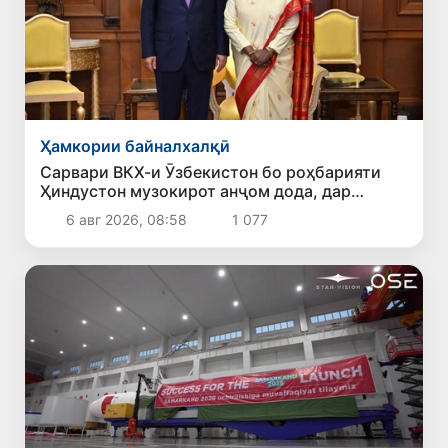
Ҳамкории байналхалқӣ
Сарвари ВКХ-и Ӯзбекистон бо роҳбарияти
Ҳиндустон музокирот анҷом дода, дар
Форуми соҳибкории Ӯзбекистону Ҳиндустон
6 авг 2026, 08:58
1 077
иштирок кард