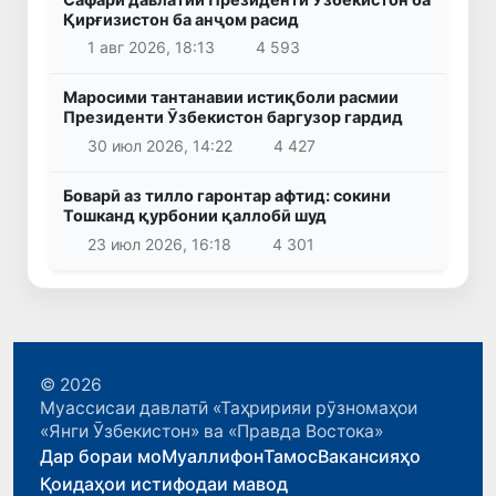
Қирғизистон ба анҷом расид
1 авг 2026, 18:13
4 593
Маросими тантанавии истиқболи расмии
Президенти Ӯзбекистон баргузор гардид
30 июл 2026, 14:22
4 427
Боварӣ аз тилло гаронтар афтид: сокини
Тошканд қурбонии қаллобӣ шуд
23 июл 2026, 16:18
4 301
© 2026
Муассисаи давлатӣ «Таҳририяи рӯзномаҳои
«Янги Ӯзбекистон» ва «Правда Востока»
Дар бораи мо
Муаллифон
Тамос
Вакансияҳо
Қоидаҳои истифодаи мавод