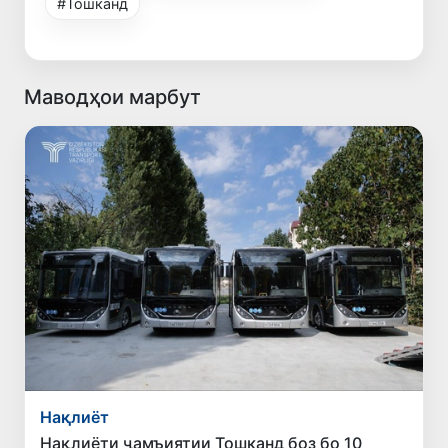
#Тошканд
Маводҳои марбут
Нақлиёт
Нақлиёти ҷамъиятии Тошканд боз бо 10