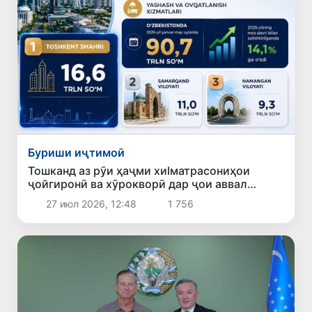
Буриши иҷтимоӣ
Тошканд аз рӯи ҳаҷми хиlматрасониҳои
ҷойгиронӣ ва хӯрокворӣ дар ҷои аввал
қарор гирифт
27 июл 2026, 12:48
1 756