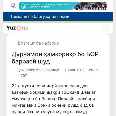
Шаҳрвандони Ӯзбекистон метавонанд дар доираи барномаи H-2A ба корҳои мавсимии кишоварзӣ дар ИМА сафарбар шаванд
Намояндагии Агентии муҳоҷират дар Москва моҳи июл ба зиёда аз 1,8 ҳазор шаҳрванди Ӯзбекистон кумак расонд
Yuz
uz
Дастаи мунтахаби Ӯзбекистон ба даври чорякниҳоии «Бозиҳои Оянда – 2026» дар Остона роҳ ёфт
Дар Қашқадарё анҷумани байналмилалии экологӣ бо иштироки ҷавонон аз нӯҳ кишвар баргузор мешавад
Бозгашт ба хабарҳо
Тошканд ба баргузории чемпионати Осиё оид ба вазнабардорӣ омодагӣ мебинад
Дурнамои ҳамкориҳо бо БОР
баррасӣ шуд
Ҳамкории байналхалқӣ
23 авг 2023, 08:39
4 797
22 августи соли ҷорӣ иҷрокунандаи
вазифаи ҳокими шаҳри Тошканд Шавкат
Умурзоқов бо Энрико Пиналӣ - роҳбари
минтақавии Бонки осиёии рушд оид ба
рушди бахши хусусӣ мулоқот намуд.