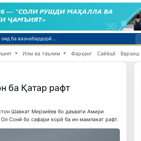
Тошканд ба баргузории чемпионати Осиё оид ба вазнабардорӣ омодагӣ мебинад
Шаҳрвандони Ӯзбекистон метавонанд дар доираи барномаи H-2A ба корҳои мавсимии кишоварзӣ дар ИМА сафарбар шаванд
мъият
Илм ва таълим
Фарҳанг
Сайёҳӣ
Варзиш
Намояндагии Агентии муҳоҷират дар Москва моҳи июл ба зиёда аз 1,8 ҳазор шаҳрванди Ӯзбекистон кумак расонд
Дастаи мунтахаби Ӯзбекистон ба даври чорякниҳоии «Бозиҳои Оянда – 2026» дар Остона роҳ ёфт
Дар Қашқадарё анҷумани байналмилалии экологӣ бо иштироки ҷавонон аз нӯҳ кишвар баргузор мешавад
н ба Қатар рафт
стон Шавкат Мирзиёев бо даъвати Амири
Ол Сонӣ бо сафари корӣ ба ин мамлакат рафт.