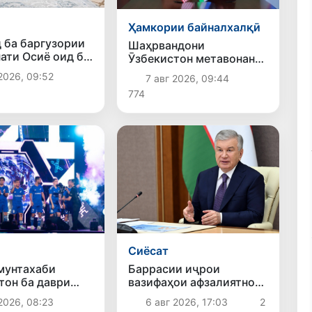
Ҳамкории байналхалқӣ
 ба баргузории
Шаҳрвандони
ати Осиё оид ба
Ӯзбекистон метавонанд
рдорӣ омодагӣ
дар доираи барномаи H-
2026, 09:52
7 авг 2026, 09:44
д
2A ба корҳои мавсимии
774
кишоварзӣ дар ИМА
сафарбар шаванд
Сиёсат
Баррасии иҷрои
мунтахаби
вазифаҳои афзалиятнок
тон ба даври
дар соҳаи энергетика
ҳоии «Бозиҳои
6 авг 2026, 17:03
2
2026, 08:23
 2026» дар