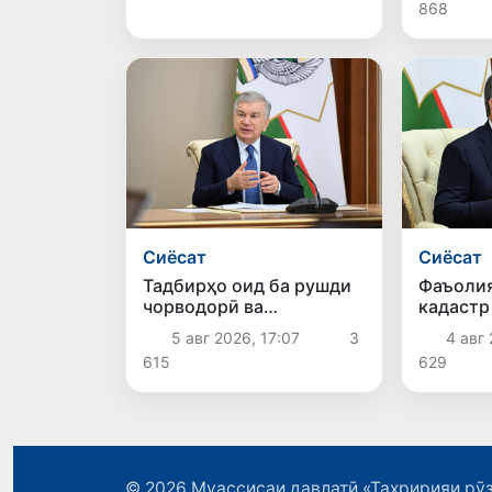
расонд
868
Остона 
Сиёсат
Сиёсат
Тадбирҳо оид ба рушди
Фаъолия
чорводорӣ ва
кадастр
паррандапарварӣ
равишҳо
5 авг 2026, 17:07
3
4 авг 
баррасӣ шуданд
карда м
615
629
© 2026
Муассисаи давлатӣ «Таҳририяи рӯз