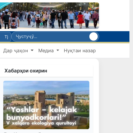
Tj
Дар ҷаҳон
Медиа
Нуқтаи назар
Хабарҳои охирин