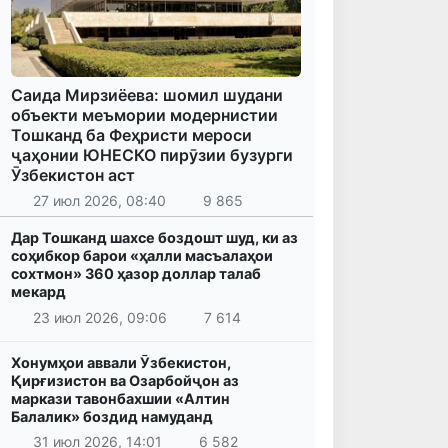
Саида Мирзиёева: шомил шудани
объекти меъмории модернистии
Тошканд ба Феҳристи мероси
ҷаҳонии ЮНЕСКО пирӯзии бузурги
Ӯзбекистон аст
27 июл 2026, 08:40
9 865
Дар Тошканд шахсе боздошт шуд, ки аз
соҳибкор барои «ҳалли масъалаҳои
сохтмон» 360 ҳазор доллар талаб
мекард
23 июл 2026, 09:06
7 614
Хонумҳои аввали Ӯзбекистон,
Қирғизистон ва Озарбойҷон аз
маркази тавонбахшии «Алтин
Балалик» боздид намуданд
31 июл 2026, 14:01
6 582