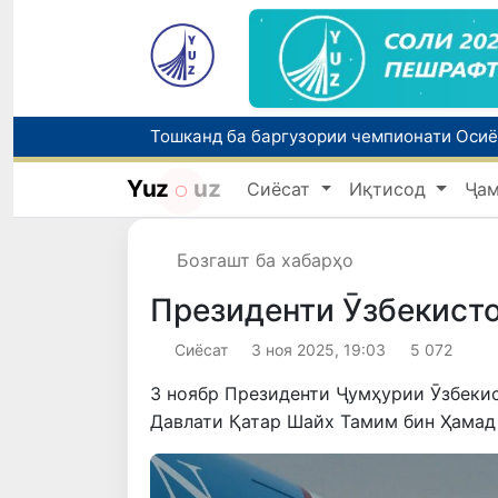
Yuz
uz
Сиёсат
Иқтисод
Ҷа
Бозгашт ба хабарҳо
Президенти Ӯзбекисто
Сиёсат
3 ноя 2025, 19:03
5 072
3 ноябр Президенти Ҷумҳурии Ӯзбеки
Давлати Қатар Шайх Тамим бин Ҳамад 