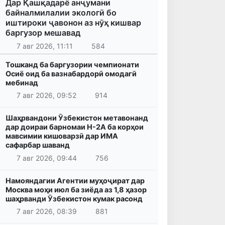
Дар Қашқадарё анҷумани
байналмилалии экологӣ бо
иштироки ҷавонон аз нӯҳ кишвар
баргузор мешавад
7 авг 2026, 11:11
584
Тошканд ба баргузории чемпионати
Осиё оид ба вазнабардорӣ омодагӣ
мебинад
7 авг 2026, 09:52
914
Шаҳрвандони Ӯзбекистон метавонанд
дар доираи барномаи H-2A ба корҳои
мавсимии кишоварзӣ дар ИМА
сафарбар шаванд
7 авг 2026, 09:44
756
Намояндагии Агентии муҳоҷират дар
Москва моҳи июл ба зиёда аз 1,8 ҳазор
шаҳрванди Ӯзбекистон кумак расонд
7 авг 2026, 08:39
881