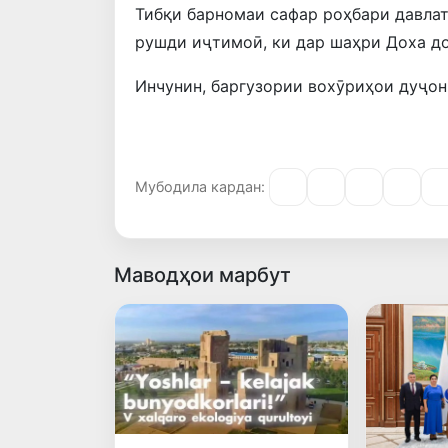
Тибқи барномаи сафар роҳбари давла
рушди иҷтимоӣ, ки дар шаҳри Доха до
Инчунин, баргузории вохӯриҳои дуҷони
Мубодила кардан:
Маводҳои марбут