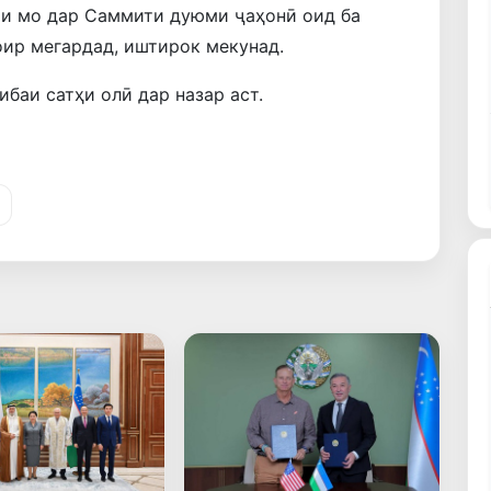
ти мо дар Саммити дуюми ҷаҳонӣ оид ба
ир мегардад, иштирок мекунад.
баи сатҳи олӣ дар назар аст.