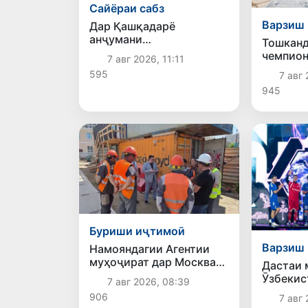
Сайёраи сабз
Варзиш
Дар Қашқадарё
анҷумани
Тошканд
байналмилалии экологӣ
чемпион
7 авг 2026, 11:11
бо иштироки ҷавонон аз
вазнаба
595
7 авг 
нӯҳ кишвар баргузор
мебина
мешавад
945
Буриши иҷтимоӣ
Варзиш
Намояндагии Агентии
муҳоҷират дар Москва
Дастаи 
моҳи июл ба зиёда аз 1,8
Ӯзбекис
7 авг 2026, 08:39
ҳазор шаҳрванди
чорякни
906
7 авг 
Ӯзбекистон кумак
Оянда –