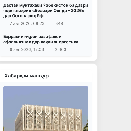
Дастаи мунтахаби Ӯзбекистон ба даври
чорякниҳоии «Бозиҳои Оянда – 2026»
дар Остона роҳ ёфт
7 авг 2026, 08:23
849
Баррасии иҷрои вазифаҳои
афзалиятнок дар соҳаи энергетика
6 авг 2026, 17:03
2 463
Хабарҳои машҳур