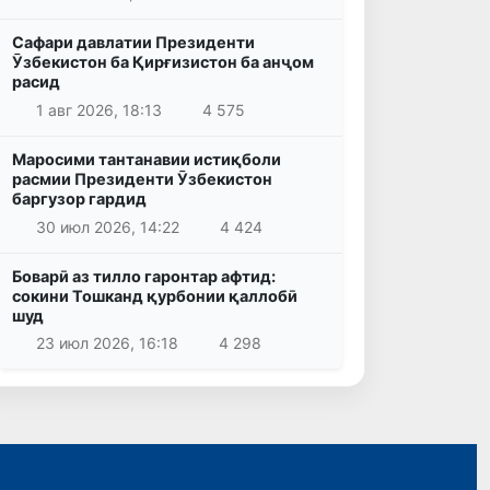
Сафари давлатии Президенти
Ӯзбекистон ба Қирғизистон ба анҷом
расид
1 авг 2026, 18:13
4 575
Маросими тантанавии истиқболи
расмии Президенти Ӯзбекистон
баргузор гардид
30 июл 2026, 14:22
4 424
Боварӣ аз тилло гаронтар афтид:
сокини Тошканд қурбонии қаллобӣ
шуд
23 июл 2026, 16:18
4 298