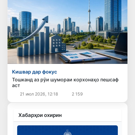
Кишвар дар фокус
Тошканд аз рӯи шумораи корхонаҳо пешсаф
аст
21 июл 2026, 12:18
2 159
Хабарҳои охирин