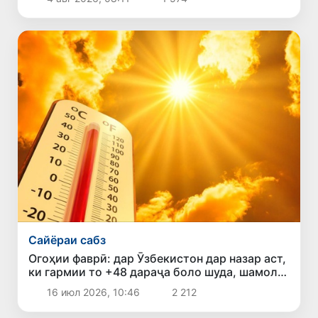
Сайёраи сабз
Огоҳии фаврӣ: дар Ӯзбекистон дар назар аст,
ки гармии то +48 дараҷа боло шуда, шамоли
шадид ба амал ояд
16 июл 2026, 10:46
2 212