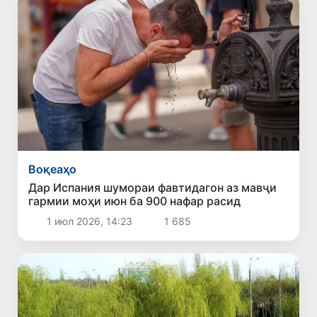
Воқеаҳо
Дар Испания шумораи фавтидагон аз мавҷи
гармии моҳи июн ба 900 нафар расид
1 июл 2026, 14:23
1 685