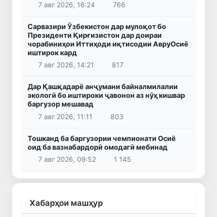
7 авг 2026, 16:24
766
Сарвазири Ӯзбекистон дар мулоқот бо
Президенти Қирғизистон дар доираи
чорабиниҳои Иттиҳоди иқтисодии АвруОсиё
иштирок кард
7 авг 2026, 14:21
817
Дар Қашқадарё анҷумани байналмилалии
экологӣ бо иштироки ҷавонон аз нӯҳ кишвар
баргузор мешавад
7 авг 2026, 11:11
803
Тошканд ба баргузории чемпионати Осиё
оид ба вазнабардорӣ омодагӣ мебинад
7 авг 2026, 09:52
1 145
Хабарҳои машҳур