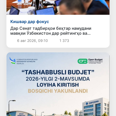
Кишвар дар фокус
Дар Сенат тадбирҳои беҳтар намудани
мавқеи Ӯзбекистон дар рейтингҳо ва
индексҳои байналмилалӣ баррасӣ шуданд
6 авг 2026, 09:10
1 373