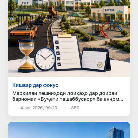
Кишвар дар фокус
Марҳилаи пешниҳоди лоиҳаҳо дар доираи
барномаи «Буҷети ташаббускор» ба анҷом
расид
4 авг 2026, 09:20
850