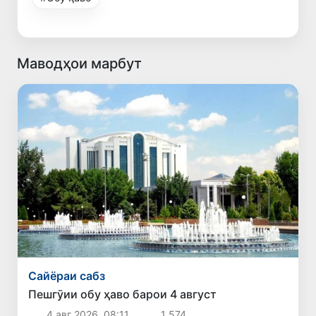
Маводҳои марбут
Сайёраи сабз
Пешгӯии обу ҳаво барои 4 август
4 авг 2026, 08:11
1 574