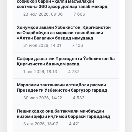
соҳибкор барои «ҳалли масъалаҳои
сохтмон» 360 ҳазор доллар талаб мекард
23 июл 2026, 09:06
7 666
Хонумҳои аввали Ӯзбекистон, Қирғизистон
ва Озарбойҷон аз маркази тавонбахшии
«Алтин Балалик» боздид намуданд
31 июл 2026, 14:01
7 106
Сафари давлатии Президенти Ӯзбекистон ба
Қирғизистон ба анҷом расид
1 авг 2026, 18:13
4 737
Маросими тантанавии истиқболи расмии
Президенти Ӯзбекистон баргузор гардид
30 июл 2026, 14:22
4 533
Пешниҳодҳо оид ба такмили минбаъдаи
низоми ҳифзи иҷтимоӣ баррасӣ гардиданд
3 авг 2026, 18:07
4 421