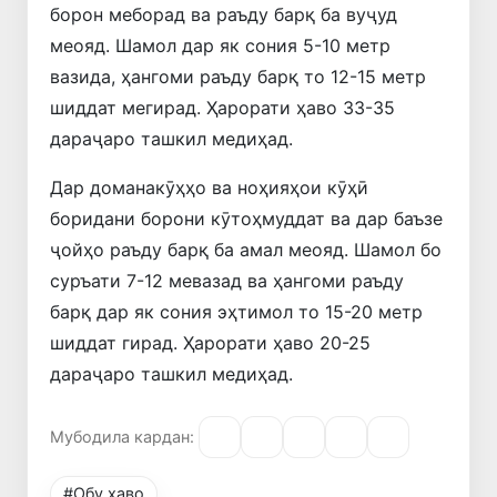
борон меборад ва раъду барқ ​​ба вуҷуд
меояд. Шамол дар як сония 5-10 метр
вазида, ҳангоми раъду барқ ​​то 12-15 метр
шиддат мегирад. Ҳарорати ҳаво 33-35
дараҷаро ташкил медиҳад.
Дар доманакӯҳҳо ва ноҳияҳои кӯҳӣ
боридани борони кӯтоҳмуддат ва дар баъзе
ҷойҳо раъду барқ ​​ба амал меояд. Шамол бо
суръати 7-12 мевазад ва ҳангоми раъду
барқ ​​дар як сония эҳтимол то 15-20 метр
шиддат гирад. Ҳарорати ҳаво 20-25
дараҷаро ташкил медиҳад.
Мубодила кардан:
#Обу ҳаво