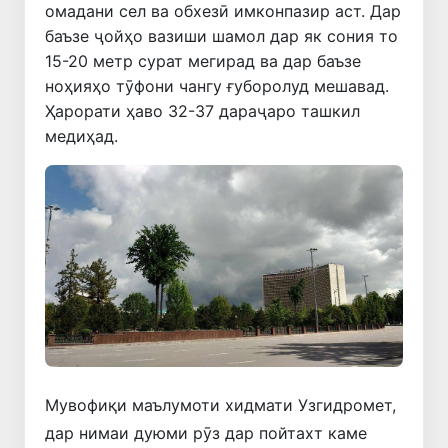
омадани сел ва обхезӣ имконпазир аст. Дар
баъзе ҷойҳо вазиши шамол дар як сония то
15-20 метр сурат мегирад ва дар баъзе
ноҳияҳо тӯфони чангу ғуборолуд мешавад.
Ҳарорати ҳаво 32-37 дараҷаро ташкил
медиҳад.
Мувофиқи маълумоти хидмати Узгидромет,
дар нимаи дуюми рӯз дар пойтахт каме