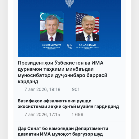
Президентҳои Ӯзбекистон ва ИМА
дурнамои таҳкими минбаъдаи
муносибатҳои дуҷонибаро баррасӣ
карданд
7 авг 2026, 19:18
901
Вазифаҳои афзалиятноки рушди
экосистемаи зеҳни сунъӣ муайян гардиданд
7 авг 2026, 17:15
1 699
Дар Сенат бо намояндаи Департаменти
давлатии ИМА мулоқот баргузор шуд