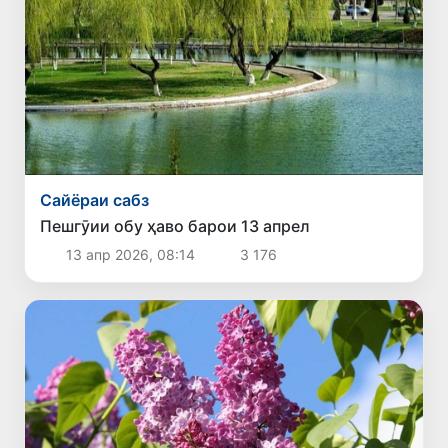
Сайёраи сабз
Пешгӯии обу ҳаво барои 13 апрел
13 апр 2026, 08:14
3 176