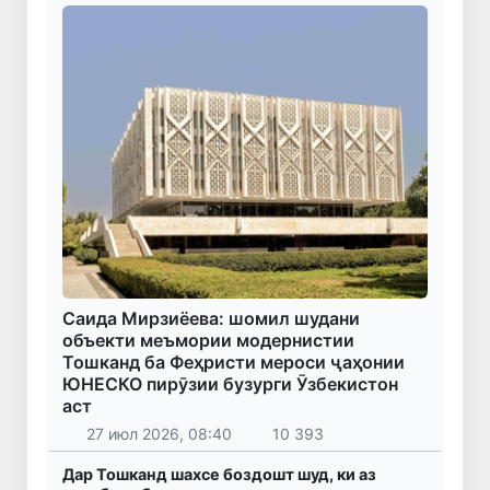
Саида Мирзиёева: шомил шудани
объекти меъмории модернистии
Тошканд ба Феҳристи мероси ҷаҳонии
ЮНЕСКО пирӯзии бузурги Ӯзбекистон
аст
27 июл 2026, 08:40
10 393
Дар Тошканд шахсе боздошт шуд, ки аз