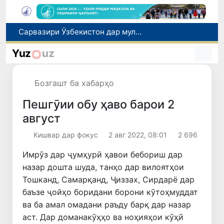
Дар Қашқадарё анҷумани байналмилалии экологӣ бо иштироки ҷавонон аз нӯҳ кишвар баргузор мешавад
Тошканд ба баргузории чемпионати Осиё оид ба вазнабардорӣ омодагӣ мебинад
Yuz
uz
Шаҳрвандони Ӯзбекистон метавонанд дар доираи барномаи H-2A ба корҳои мавсимии кишоварзӣ дар ИМА сафарбар шаванд
Дар Сенат бо намояндаи Департаменти давлатии ИМА мулоқот баргузор шуд
Бозгашт ба хабарҳо
Сарвазири Ӯзбекистон дар мулоқот бо Президенти Қирғизистон дар доираи чорабиниҳои Иттиҳоди иқтисодии АвруОсиё иштирок кард
Пешгӯии обу ҳаво барои 2
август
Кишвар дар фокус
2 авг 2022, 08:01
2 696
Имрӯз дар ҷумҳурӣ ҳавои бебориш дар
назар дошта шуда, танҳо дар вилоятҳои
Тошканд, Самарқанд, Ҷиззах, Сирдарё дар
баъзе ҷойҳо боридани борони кӯтоҳмуддат
ва ба амал омадани раъду барқ дар назар
аст. Дар доманакӯҳҳо ва ноҳияҳои кӯҳӣ