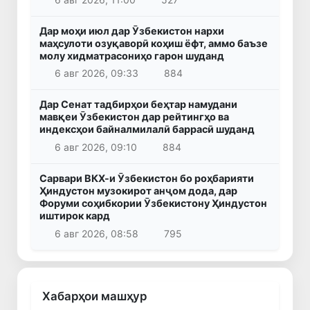
Дар моҳи июл дар Ӯзбекистон нархи
маҳсулоти озуқаворӣ коҳиш ёфт, аммо баъзе
молу хидматрасониҳо гарон шуданд
6 авг 2026, 09:33
884
Дар Сенат тадбирҳои беҳтар намудани
мавқеи Ӯзбекистон дар рейтингҳо ва
индексҳои байналмилалӣ баррасӣ шуданд
6 авг 2026, 09:10
884
Сарвари ВКХ-и Ӯзбекистон бо роҳбарияти
Ҳиндустон музокирот анҷом дода, дар
Форуми соҳибкории Ӯзбекистону Ҳиндустон
иштирок кард
6 авг 2026, 08:58
795
Хабарҳои машҳур