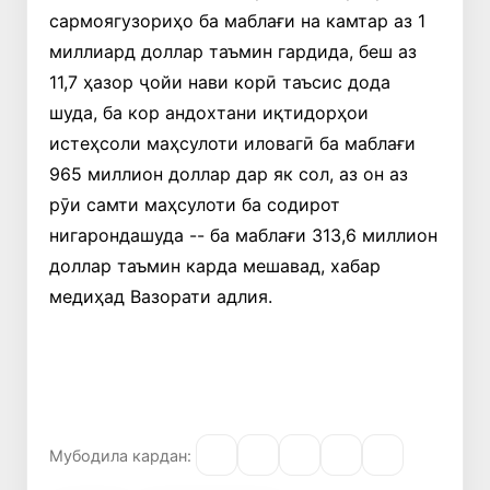
сармоягузориҳо ба маблағи на камтар аз 1
миллиард доллар таъмин гардида, беш аз
11,7 ҳазор ҷойи нави корӣ таъсис дода
шуда, ба кор андохтани иқтидорҳои
истеҳсоли маҳсулоти иловагӣ ба маблағи
965 миллион доллар дар як сол, аз он аз
рӯи самти маҳсулоти ба содирот
нигарондашуда -- ба маблағи 313,6 миллион
доллар таъмин карда мешавад, хабар
медиҳад Вазорати адлия.
Мубодила кардан: