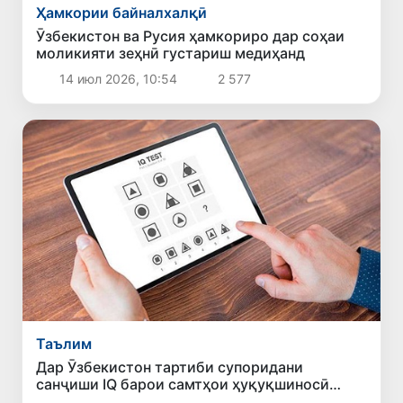
Ҳамкории байналхалқӣ
Ӯзбекистон ва Русия ҳамкориро дар соҳаи
моликияти зеҳнӣ густариш медиҳанд
14 июл 2026, 10:54
2 577
Таълим
Дар Ӯзбекистон тартиби супоридани
санҷиши IQ барои самтҳои ҳуқуқшиносӣ
муайян гардид