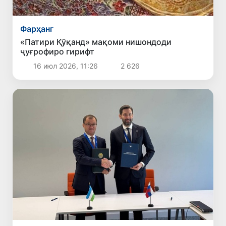
Фарҳанг
«Патири Қӯқанд» мақоми нишондоди
ҷуғрофиро гирифт
16 июл 2026, 11:26
2 626