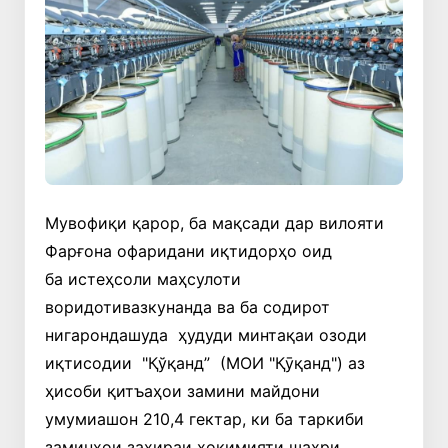
Мувофиқи қарор, ба мақсади дар вилояти
Фарғона офаридани иқтидорҳо оид
ба истеҳсоли маҳсулоти
воридотивазкунанда ва ба содирот
нигарондашуда ҳудуди минтақаи озоди
иқтисодии "Қўқанд” (МОИ "Қӯқанд") аз
ҳисоби қитъаҳои замини майдони
умумиашон 210,4 гектар, ки ба таркиби
заминҳои захираи ҳокимияти шаҳри