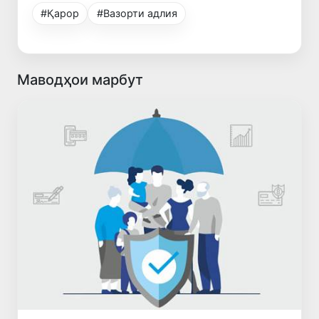
#Қарор
#Вазорти адлия
Маводҳои марбут