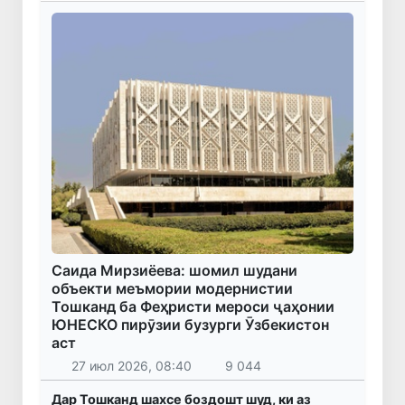
Саида Мирзиёева: шомил шудани
объекти меъмории модернистии
Тошканд ба Феҳристи мероси ҷаҳонии
ЮНЕСКО пирӯзии бузурги Ӯзбекистон
аст
27 июл 2026, 08:40
9 044
Дар Тошканд шахсе боздошт шуд, ки аз