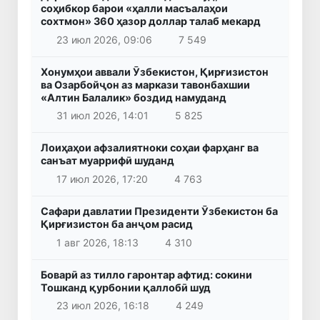
соҳибкор барои «ҳалли масъалаҳои
сохтмон» 360 ҳазор доллар талаб мекард
23 июл 2026, 09:06
7 549
Хонумҳои аввали Ӯзбекистон, Қирғизистон
ва Озарбойҷон аз маркази тавонбахшии
«Алтин Балалик» боздид намуданд
31 июл 2026, 14:01
5 825
Лоиҳаҳои афзалиятноки соҳаи фарҳанг ва
санъат муаррифӣ шуданд
17 июл 2026, 17:20
4 763
Сафари давлатии Президенти Ӯзбекистон ба
Қирғизистон ба анҷом расид
1 авг 2026, 18:13
4 310
Боварӣ аз тилло гаронтар афтид: сокини
Тошканд қурбонии қаллобӣ шуд
23 июл 2026, 16:18
4 249