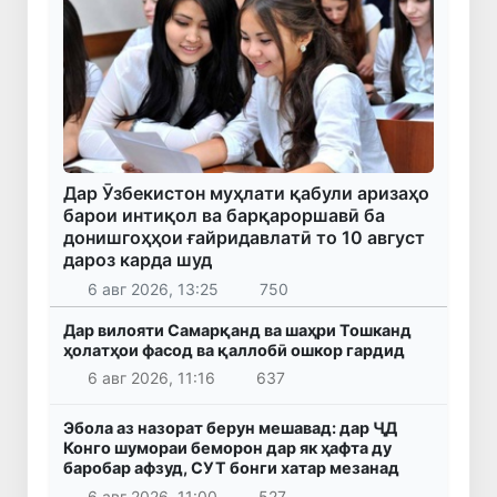
Дар Ӯзбекистон муҳлати қабули аризаҳо
барои интиқол ва барқароршавӣ ба
донишгоҳҳои ғайридавлатӣ то 10 август
дароз карда шуд
6 авг 2026, 13:25
750
Дар вилояти Самарқанд ва шаҳри Тошканд
ҳолатҳои фасод ва қаллобӣ ошкор гардид
6 авг 2026, 11:16
637
Эбола аз назорат берун мешавад: дар ҶД
Конго шумораи беморон дар як ҳафта ду
баробар афзуд, СУТ бонги хатар мезанад
6 авг 2026, 11:00
527