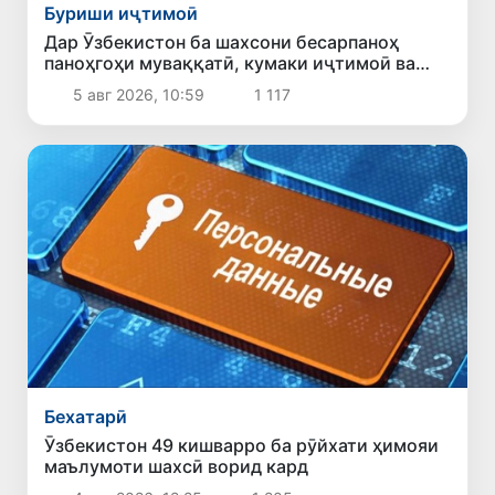
Буриши иҷтимоӣ
Дар Ӯзбекистон ба шахсони бесарпаноҳ
паноҳгоҳи муваққатӣ, кумаки иҷтимоӣ ва
имконияти бо ҷойи кор таъмин шудан
5 авг 2026, 10:59
1 117
фароҳам карда мешавад
Бехатарӣ
Ӯзбекистон 49 кишварро ба рӯйхати ҳимояи
маълумоти шахсӣ ворид кард