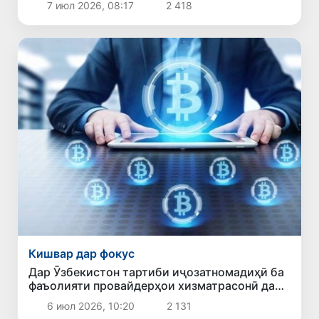
7 июл 2026, 08:17
2 418
Кишвар дар фокус
Дар Ӯзбекистон тартиби иҷозатномадиҳӣ ба
фаъолияти провайдерҳои хизматрасонӣ дар
соҳаи гардиши криптоактивҳо муайян гардид
6 июл 2026, 10:20
2 131