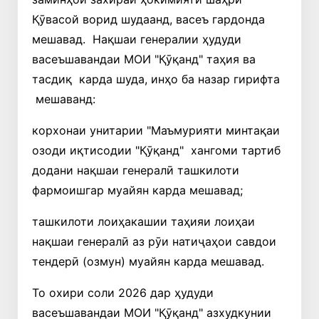
Қӯвасой ворид шудаанд, васеъ гардонда
мешавад. Нақшаи генералии ҳудуди
васеъшавандаи МОИ "Қӯқанд" таҳия ва
тасдиқ карда шуда, инҳо ба назар гирифта
мешаванд:
корхонаи унитарии "Маъмурияти минтақаи
озоди иқтисодии "Қӯқанд" хангоми тартиб
додани нақшаи генералӣ ташкилоти
фармоишгар муайян карда мешавад;
ташкилоти лоиҳакашии таҳияи лоиҳаи
нақшаи генералӣ аз рӯи натиҷаҳои савдои
тендерӣ (озмун) муайян карда мешавад.
То охири соли 2026 дар ҳудуди
васеъшавандаи МОИ "Қӯқанд" азхудкунии