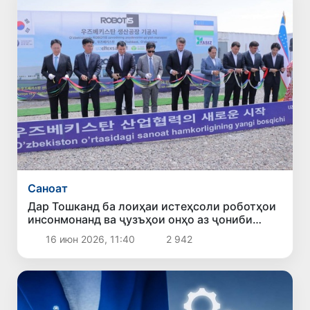
Саноат
Дар Тошканд ба лоиҳаи истеҳсоли роботҳои
инсонмонанд ва ҷузъҳои онҳо аз ҷониби
ширкати ROBOTIS оғоз ёфт
16 июн 2026, 11:40
2 942