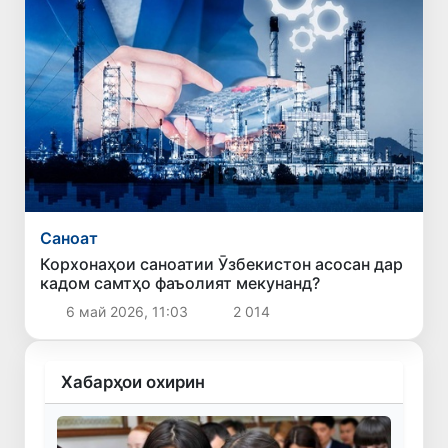
Саноат
Корхонаҳои саноатии Ӯзбекистон асосан дар
кадом самтҳо фаъолият мекунанд?
6 май 2026, 11:03
2 014
Хабарҳои охирин