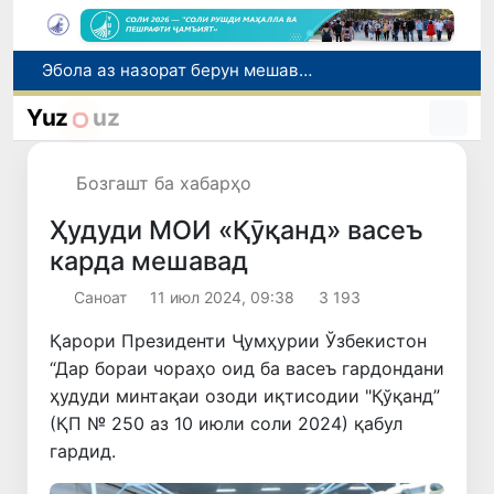
Эбола аз назорат берун мешавад: дар ҶД Конго шумораи беморон дар як ҳафта ду баробар афзуд, СУТ бонги хатар мезанад
Дар моҳи июл дар Ӯзбекистон нархи маҳсулоти озуқаворӣ коҳиш ёфт, аммо баъзе молу хидматрасониҳо гарон шуданд
Дар Сенат тадбирҳои беҳтар намудани мавқеи Ӯзбекистон дар рейтингҳо ва индексҳои байналмилалӣ баррасӣ шуданд
Yuz
uz
Сарвари ВКХ-и Ӯзбекистон бо роҳбарияти Ҳиндустон музокирот анҷом дода, дар Форуми соҳибкории Ӯзбекистону Ҳиндустон иштирок кард
Дар вилояти Самарқанд ва шаҳри Тошканд ҳолатҳои фасод ва қаллобӣ ошкор гардид
Бозгашт ба хабарҳо
Ҳудуди МОИ «Қӯқанд» васеъ
карда мешавад
Саноат
11 июл 2024, 09:38
3 193
Қарори Президенти Ҷумҳурии Ўзбекистон
“Дар бораи чораҳо оид ба васеъ гардондани
ҳудуди минтақаи озоди иқтисодии "Қўқанд”
(ҚП № 250 аз 10 июли соли 2024) қабул
гардид.