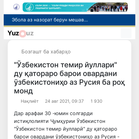
Дар моҳи июл дар Ӯзбекистон нархи маҳсулоти озуқаворӣ коҳиш ёфт, аммо баъзе молу хидматрасониҳо гарон шуданд
Дар Сенат тадбирҳои беҳтар намудани мавқеи Ӯзбекистон дар рейтингҳо ва индексҳои байналмилалӣ баррасӣ шуданд
Yuz
uz
Сарвари ВКХ-и Ӯзбекистон бо роҳбарияти Ҳиндустон музокирот анҷом дода, дар Форуми соҳибкории Ӯзбекистону Ҳиндустон иштирок кард
Дар вилояти Самарқанд ва шаҳри Тошканд ҳолатҳои фасод ва қаллобӣ ошкор гардид
Бозгашт ба хабарҳо
Эбола аз назорат берун мешавад: дар ҶД Конго шумораи беморон дар як ҳафта ду баробар афзуд, СУТ бонги хатар мезанад
"Ӯзбекистон темир йуллари"
ду қатораро барои овардани
ӯзбекистониҳо аз Русия ба роҳ
монд
Нақлиёт
24 авг 2021, 09:37
1 930
Дар арафаи 30 -юмин солгарди
истиқлолияти Ҷумҳурии Ӯзбекистон
"Ӯзбекистон темир йулларӣ" ду қатораро
барои овардани ӯзбекистониҳо аз Русия -