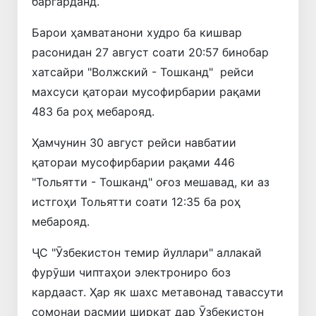
баргарданд.
Барои ҳамватанони худро ба кишвар
расонидан 27 август соати 20:57 бинобар
хатсайри "Волжский - Тошканд" рейси
махсуси қатораи мусофирбарии рақами
483 ба роҳ мебарояд.
Ҳамчунин 30 август рейси навбатии
қатораи мусофирбарии рақами 446
"Тольятти - Тошканд" оғоз мешавад, ки аз
истгоҳи Тольятти соати 12:35 ба роҳ
мебарояд.
ҶС "Ӯзбекистон темир йуллари" аллакай
фурӯши чиптаҳои электрониро боз
кардааст. Ҳар як шахс метавонад тавассути
сомонаи расмии ширкат дар Ӯзбекистон