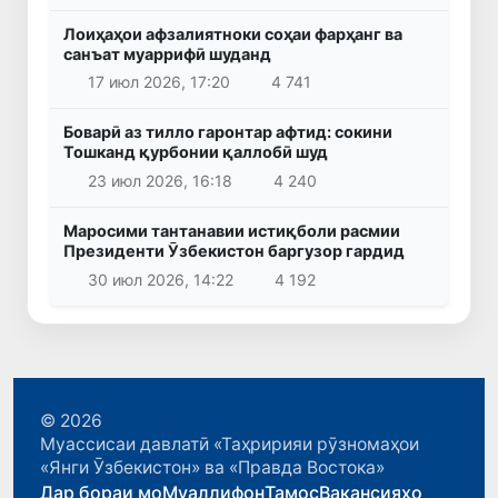
Лоиҳаҳои афзалиятноки соҳаи фарҳанг ва
санъат муаррифӣ шуданд
17 июл 2026, 17:20
4 741
Боварӣ аз тилло гаронтар афтид: сокини
Тошканд қурбонии қаллобӣ шуд
23 июл 2026, 16:18
4 240
Маросими тантанавии истиқболи расмии
Президенти Ӯзбекистон баргузор гардид
30 июл 2026, 14:22
4 192
© 2026
Муассисаи давлатӣ «Таҳририяи рӯзномаҳои
«Янги Ӯзбекистон» ва «Правда Востока»
Дар бораи мо
Муаллифон
Тамос
Вакансияҳо