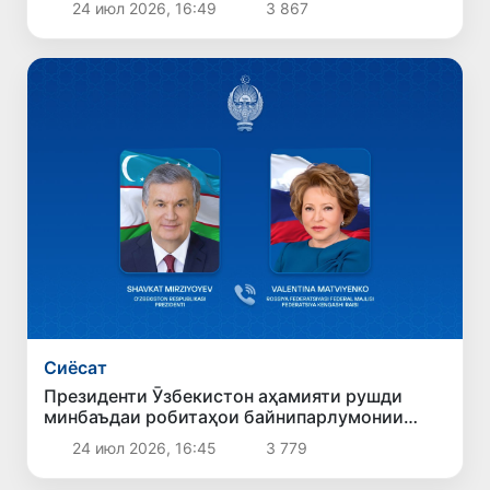
24 июл 2026, 16:49
3 867
Сиёсат
Президенти Ӯзбекистон аҳамияти рушди
минбаъдаи робитаҳои байнипарлумонии
Ӯзбекистону Русияро таъкид кард
24 июл 2026, 16:45
3 779