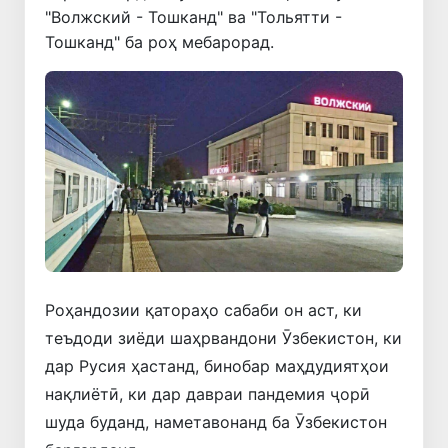
"Волжский - Тошканд" ва "Тольятти -
Тошканд" ба роҳ мебарорад.
Роҳандозии қатораҳо сабаби он аст, ки
теъдоди зиёди шаҳрвандони Ӯзбекистон, ки
дар Русия ҳастанд, бинобар маҳдудиятҳои
нақлиётӣ, ки дар давраи пандемия ҷорӣ
шуда буданд, наметавонанд ба Ӯзбекистон