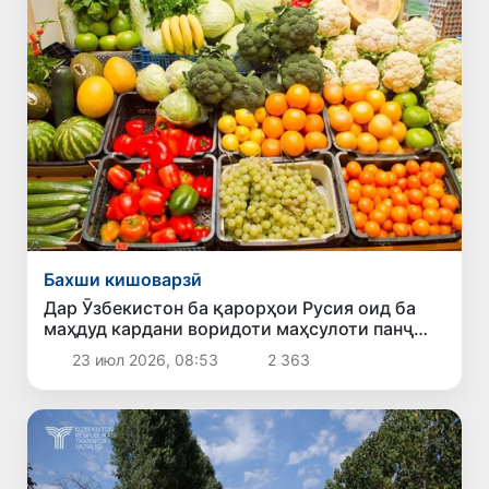
Бахши кишоварзӣ
Дар Ӯзбекистон ба қарорҳои Русия оид ба
маҳдуд кардани воридоти маҳсулоти панҷ
содиркунанда шарҳ доданд
23 июл 2026, 08:53
2 363