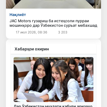
Нақлиёт
JAC Motors гузариш ба истеҳсоли пурраи
мошинҳоро дар Ӯзбекистон суръат мебахшад
17 июл 2026, 08:36
3 203
Хабарҳои охирин
Дар Ӯзбекистон муҳлати қабули аризаҳо