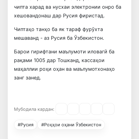
чипта харад ва нусхаи электронии онро ба
хешовандонаш дар Русия фиристад.
Чиптаҳо танҳо ба як тараф фурӯхта
мешаванд - аз Русия ба Ӯзбекистон.
Барои гирифтани маълумоти иловагӣ ба
рақами 1005 дар Тошканд, кассаҳои
маҳаллии роҳи оҳан ва маълумотхонаҳо
занг занед.
Мубодила кардан:
#Русия
#Роҳҳои оҳани Ӯзбекистон