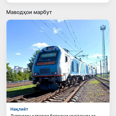
Маводҳои марбут
Нақлиёт
Дуввумин қатораи боркаши мустақим аз