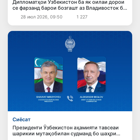
Дипломатҳои Ӯзбекистон ба як оилаи дорои
се фарзанд барои бозгашт аз Владивосток ба
Ватан кумак карданд
28 июл 2026, 09:50
1 227
Сиёсат
Президенти Ӯзбекистон аҳамияти тавсеаи
шарикии мутақобилан судманд бо шаҳри
Санкт-Петербургро қайд кард