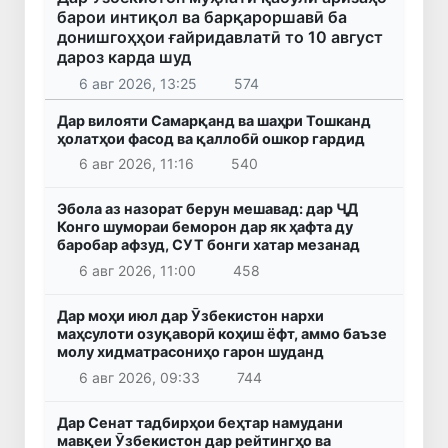
барои интиқол ва барқароршавӣ ба
донишгоҳҳои ғайридавлатӣ то 10 август
дароз карда шуд
6 авг 2026, 13:25
574
Дар вилояти Самарқанд ва шаҳри Тошканд
ҳолатҳои фасод ва қаллобӣ ошкор гардид
6 авг 2026, 11:16
540
Эбола аз назорат берун мешавад: дар ҶД
Конго шумораи беморон дар як ҳафта ду
баробар афзуд, СУТ бонги хатар мезанад
6 авг 2026, 11:00
458
Дар моҳи июл дар Ӯзбекистон нархи
маҳсулоти озуқаворӣ коҳиш ёфт, аммо баъзе
молу хидматрасониҳо гарон шуданд
6 авг 2026, 09:33
744
Дар Сенат тадбирҳои беҳтар намудани
мавқеи Ӯзбекистон дар рейтингҳо ва