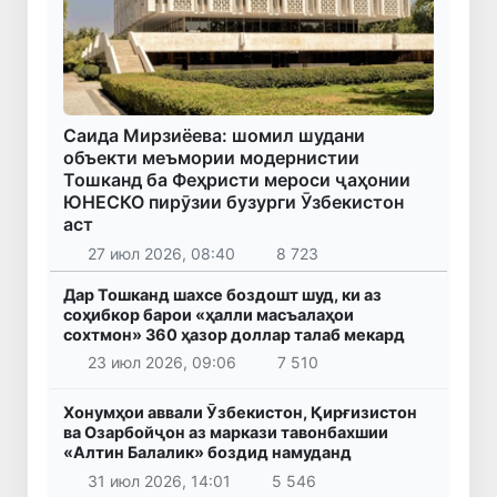
Саида Мирзиёева: шомил шудани
объекти меъмории модернистии
Тошканд ба Феҳристи мероси ҷаҳонии
ЮНЕСКО пирӯзии бузурги Ӯзбекистон
аст
27 июл 2026, 08:40
8 723
Дар Тошканд шахсе боздошт шуд, ки аз
соҳибкор барои «ҳалли масъалаҳои
сохтмон» 360 ҳазор доллар талаб мекард
23 июл 2026, 09:06
7 510
Хонумҳои аввали Ӯзбекистон, Қирғизистон
ва Озарбойҷон аз маркази тавонбахшии
«Алтин Балалик» боздид намуданд
31 июл 2026, 14:01
5 546