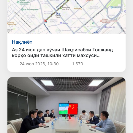
Нақлиёт
Аз 24 июл дар кӯчаи Шаҳрисабзи Тошканд
корҳо оиди ташкили хатти махсуси
автобусҳои босуръати BRT оғоз мешаванд
24 июл 2026, 10:30
1 570