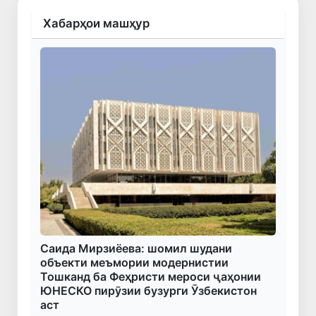
Хабарҳои машҳур
Саида Мирзиёева: шомил шудани
объекти меъмории модернистии
Тошканд ба Феҳристи мероси ҷаҳонии
ЮНЕСКО пирӯзии бузурги Ӯзбекистон
аст