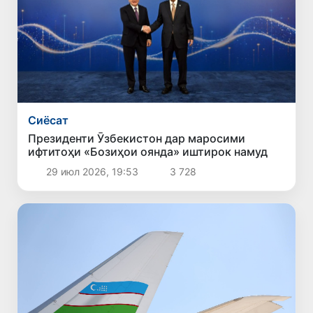
Сиёсат
Президенти Ӯзбекистон дар маросими
ифтитоҳи «Бозиҳои оянда» иштирок намуд
29 июл 2026, 19:53
3 728