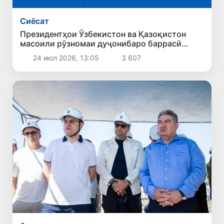
Сиёсат
Президентҳои Ӯзбекистон ва Қазоқистон
масоили рӯзномаи дуҷонибаро баррасӣ
карданд
24 июл 2026, 13:05
3 607