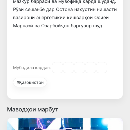
мазкур баррасӣ ва мувофиқа карда шуданд.
Рӯзи сешанбе дар Остона нахустин нишасти
вазирони энергетикии кишварҳои Осиёи
Марказӣ ва Озарбойҷон баргузор шуд.
Мубодила кардан:
#Қазоқистон
Маводҳои марбут