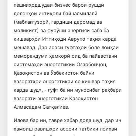
пешниҳодшудаи бизнес барои рушди
долонҳои интиқоли байналмилалӣ
(маблағгузорӣ, гардиши даромад ва
моликият) ва фурӯши энергияи сабз ба
кишварҳои Иттиҳоди Аврупо таҳия карда
мешавад. Дар асоси гуфтаҳои боло лоиҳаи
меморандуми ҳамкорӣ оид ба пайвастани
системаҳои энергетикии Озарбойҷон,
Қазоқистон ва Ӯзбекистон байни
вазоратҳои энергетикаи се кишвар таҳия
карда шуд», - гуфт ба ин муносибат раҳбари
вазорати энергетикаи Қазоқистон
Алмасадам Сатқалиев.
Илова бар ин, тавре хабар дода шуд, дар ин
ҳамоиш равишҳои асосии татбиқи лоиҳаи