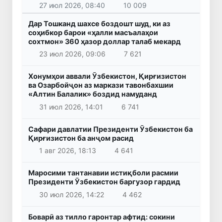
27 июл 2026, 08:40
10 009
Дар Тошканд шахсе боздошт шуд, ки аз
соҳибкор барои «ҳалли масъалаҳои
сохтмон» 360 ҳазор доллар талаб мекард
23 июл 2026, 09:06
7 621
Хонумҳои аввали Ӯзбекистон, Қирғизистон
ва Озарбойҷон аз маркази тавонбахшии
«Алтин Балалик» боздид намуданд
31 июл 2026, 14:01
6 741
Сафари давлатии Президенти Ӯзбекистон ба
Қирғизистон ба анҷом расид
1 авг 2026, 18:13
4 641
Маросими тантанавии истиқболи расмии
Президенти Ӯзбекистон баргузор гардид
30 июл 2026, 14:22
4 462
Боварӣ аз тилло гаронтар афтид: сокини