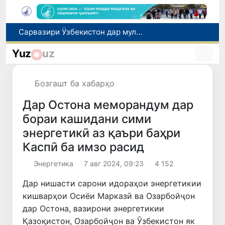
Сарвазири Ӯзбекистон дар мулоқот бо Президенти Қирғизистон дар доираи чорабиниҳои Иттиҳоди иқтисодии АвруОсиё иштирок кард
Дар Қашқадарё анҷумани байналмилалии экологӣ бо иштироки ҷавонон аз нӯҳ кишвар баргузор мешавад
Yuz
uz
Тошканд ба баргузории чемпионати Осиё оид ба вазнабардорӣ омодагӣ мебинад
Шаҳрвандони Ӯзбекистон метавонанд дар доираи барномаи H-2A ба корҳои мавсимии кишоварзӣ дар ИМА сафарбар шаванд
Бозгашт ба хабарҳо
Дар Сенат бо намояндаи Департаменти давлатии ИМА мулоқот баргузор шуд
Дар Остона меморандум дар
бораи кашидани сими
энергетикӣ аз қаъри баҳри
Каспӣ ба имзо расид
Энергетика
7 авг 2024, 09:23
4 152
Дар нишасти сарони идораҳои энергетикии
кишварҳои Осиёи Марказӣ ва Озарбойҷон
дар Остона, вазирони энергетикии
Қазоқистон, Озарбойҷон ва Ӯзбекистон як