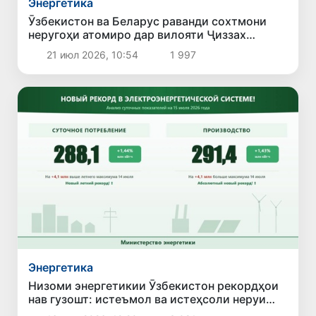
Энергетика
Ӯзбекистон ва Беларус раванди сохтмони
неругоҳи атомиро дар вилояти Ҷиззах
баррасӣ карданд
21 июл 2026, 10:54
1 997
Энергетика
Низоми энергетикии Ӯзбекистон рекордҳои
нав гузошт: истеъмол ва истеҳсоли неруи
барқ ба ҳадди бесобиқа расид