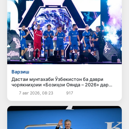
Варзиш
Дастаи мунтахаби Ӯзбекистон ба даври
чорякниҳоии «Бозиҳои Оянда – 2026» дар
Остона роҳ ёфт
7 авг 2026, 08:23
917