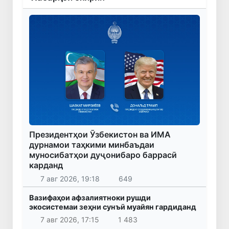
Президентҳои Ӯзбекистон ва ИМА
дурнамои таҳкими минбаъдаи
муносибатҳои дуҷонибаро баррасӣ
карданд
7 авг 2026, 19:18
649
Вазифаҳои афзалиятноки рушди
экосистемаи зеҳни сунъӣ муайян гардиданд
7 авг 2026, 17:15
1 483