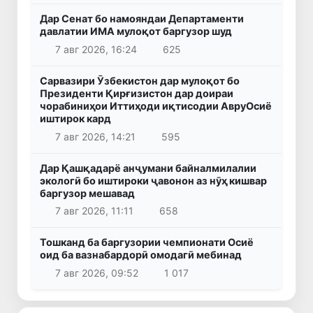
Дар Сенат бо намояндаи Департаменти
давлатии ИМА мулоқот баргузор шуд
7 авг 2026, 16:24
625
Сарвазири Ӯзбекистон дар мулоқот бо
Президенти Қирғизистон дар доираи
чорабиниҳои Иттиҳоди иқтисодии АвруОсиё
иштирок кард
7 авг 2026, 14:21
595
Дар Қашқадарё анҷумани байналмилалии
экологӣ бо иштироки ҷавонон аз нӯҳ кишвар
баргузор мешавад
7 авг 2026, 11:11
658
Тошканд ба баргузории чемпионати Осиё
оид ба вазнабардорӣ омодагӣ мебинад
7 авг 2026, 09:52
1 017