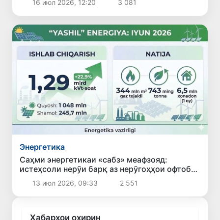
16 июл 2026, 12:20
3 081
Энергетика
Саҳми энергетикаи «сабз» меафзояд:
истеҳсоли нерӯи барқ аз нерӯгоҳҳои офтобӣ
ва бодӣ дар моҳи июн 22,9 фоиз афзоиш ёфт
13 июл 2026, 09:33
2 551
Хабарҳои охирин