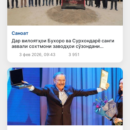
Саноат
Дар вилоятҳои Бухоро ва Сурхондарё санги
аввали сохтмони заводҳои сӯзондани
партовҳо гузошта шуд
3 фев 2026, 09:43
3 951