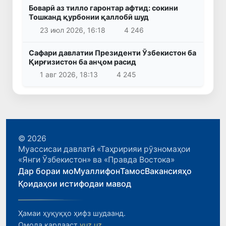
Боварӣ аз тилло гаронтар афтид: сокини
Тошканд қурбонии қаллобӣ шуд
23 июл 2026, 16:18
4 246
Сафари давлатии Президенти Ӯзбекистон ба
Қирғизистон ба анҷом расид
1 авг 2026, 18:13
4 245
© 2026
Муассисаи давлатӣ «Таҳририяи рӯзномаҳои
«Янги Ӯзбекистон» ва «Правда Востока»
Дар бораи мо
Муаллифон
Тамос
Вакансияҳо
Қоидаҳои истифодаи мавод
Ҳамаи ҳуқуқҳо ҳифз шудаанд.
Омода кардааст
yuz.uz