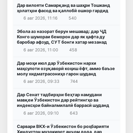
Дар вилояти Самарқанд ва шаҳри Тошканд
ҳолатҳои фасод ва қаллобӣ ошкор гардид
6 авг 2026, 11:16
540
Эбола аз назорат берун мешавад: дар ҶД
Конго шумораи беморон дар як ҳафта ду
баробар афзуд, СУТ бонги хатар мезанад
6 авг 2026, 11:00
458
Дар моҳи июл дар Ӯзбекистон нархи
маҳсулоти озуқаворӣ коҳиш ёфт, аммо баъзе
молу хидматрасониҳо гарон шуданд
6 авг 2026, 09:33
744
Дар Сенат тадбирҳои беҳтар намудани
мавқеи Ӯзбекистон дар рейтингҳо ва
индексҳои байналмилалӣ баррасӣ шуданд
6 авг 2026, 09:10
643
Сарвари ВКХ-и Ӯзбекистон бо роҳбарияти
Ҳиндустон музокирот анҷом дода, дар