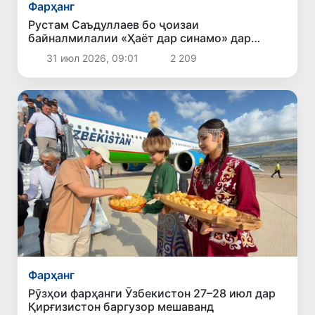
Фарҳанг
Рустам Саъдуллаев бо ҷоизаи
байналмилалии «Ҳаёт дар синамо» дар
кинофестивали "Дарвозаҳои Ғарб"сарфароз
31 июл 2026, 09:01
2 209
гардид
Фарҳанг
Рӯзҳои фарҳанги Ӯзбекистон 27–28 июл дар
Қирғизистон баргузор мешаванд