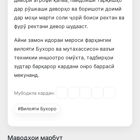
девори атрофи қалъа, пайдоиши тарқишҳо
дар рӯшкаши деворҳо ва боришоти доимӣ
дар моҳи марти соли ҷорӣ боиси рехтан ва
фурӯ рехтани девор шудааст.
Айни замон идораи мероси фарҳангии
вилояти Бухоро ва мутахассисон вазъи
техникии иншоотро омӯхта, тадбирҳои
зудтар барқарор кардани онро баррасӣ
мекунанд.
Мубодила кардан:
#Вилояти Бухоро
Маводҳои марбут