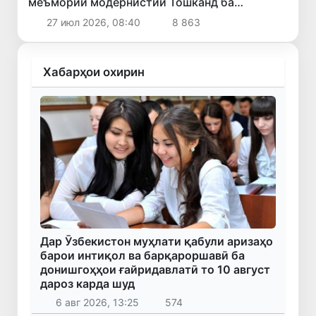
меъмории модернистии Тошканд ба
Феҳристи мероси ҷаҳонии ЮНЕСКО пирӯзии
27 июл 2026, 08:40
8 863
бузурги Ӯзбекистон аст
Хабарҳои охирин
Дар Ӯзбекистон муҳлати қабули аризаҳо
барои интиқол ва барқароршавӣ ба
донишгоҳҳои ғайридавлатӣ то 10 август
дароз карда шуд
6 авг 2026, 13:25
574