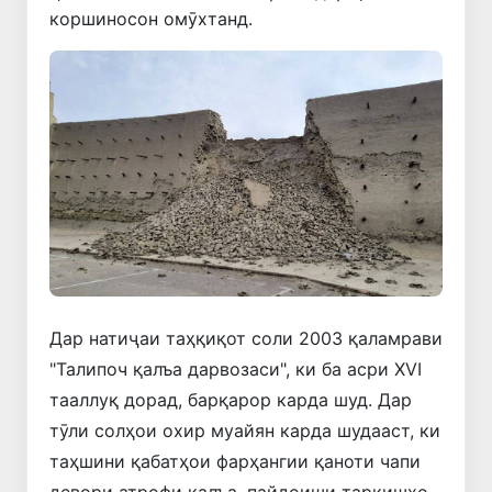
коршиносон омӯхтанд.
Дар натиҷаи таҳқиқот соли 2003 қаламрави
"Талипоч қалъа дарвозаси", ки ба асри XVI
тааллуқ дорад, барқарор карда шуд. Дар
тӯли солҳои охир муайян карда шудааст, ки
таҳшини қабатҳои фарҳангии қаноти чапи