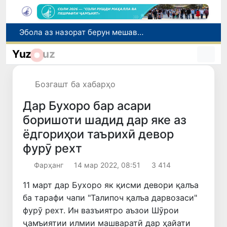
Дар моҳи июл дар Ӯзбекистон нархи маҳсулоти озуқаворӣ коҳиш ёфт, аммо баъзе молу хидматрасониҳо гарон шуданд
Дар Сенат тадбирҳои беҳтар намудани мавқеи Ӯзбекистон дар рейтингҳо ва индексҳои байналмилалӣ баррасӣ шуданд
Yuz
uz
Сарвари ВКХ-и Ӯзбекистон бо роҳбарияти Ҳиндустон музокирот анҷом дода, дар Форуми соҳибкории Ӯзбекистону Ҳиндустон иштирок кард
Дар вилояти Самарқанд ва шаҳри Тошканд ҳолатҳои фасод ва қаллобӣ ошкор гардид
Бозгашт ба хабарҳо
Эбола аз назорат берун мешавад: дар ҶД Конго шумораи беморон дар як ҳафта ду баробар афзуд, СУТ бонги хатар мезанад
Дар Бухоро бар асари
боришоти шадид дар яке аз
ёдгориҳои таърихӣ девор
фурӯ рехт
Фарҳанг
14 мар 2022, 08:51
3 414
11 март дар Бухоро як қисми девори қалъа
ба тарафи чапи "Талипоч қалъа дарвозаси"
фурӯ рехт. Ин вазъиятро аъзои Шӯрои
ҷамъиятии илмии машваратӣ дар ҳайати