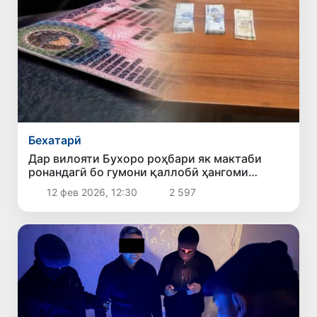
Бехатарӣ
Дар вилояти Бухоро роҳбари як мактаби
ронандагӣ бо гумони қаллобӣ ҳангоми
додани шаҳодатномаи ронандагӣ боздошт
12 фев 2026, 12:30
2 597
шуд