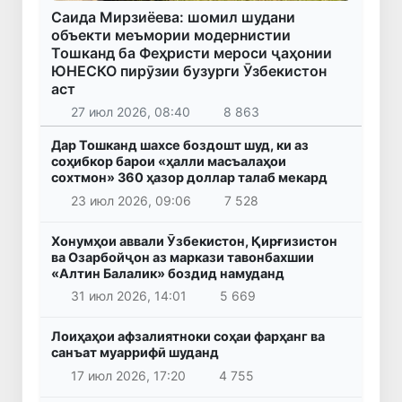
Саида Мирзиёева: шомил шудани
объекти меъмории модернистии
Тошканд ба Феҳристи мероси ҷаҳонии
ЮНЕСКО пирӯзии бузурги Ӯзбекистон
аст
27 июл 2026, 08:40
8 863
Дар Тошканд шахсе боздошт шуд, ки аз
соҳибкор барои «ҳалли масъалаҳои
сохтмон» 360 ҳазор доллар талаб мекард
23 июл 2026, 09:06
7 528
Хонумҳои аввали Ӯзбекистон, Қирғизистон
ва Озарбойҷон аз маркази тавонбахшии
«Алтин Балалик» боздид намуданд
31 июл 2026, 14:01
5 669
Лоиҳаҳои афзалиятноки соҳаи фарҳанг ва
санъат муаррифӣ шуданд
17 июл 2026, 17:20
4 755