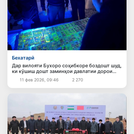
Бехатарӣ
Дар вилояти Бухоро соҳибкоре боздошт шуд,
ки кӯшиш дошт заминҳои давлатии дорои
захираҳои тилоро бар ивази 600 ҳазор
11 фев 2026, 09:46
2 270
доллар “фурӯшад”