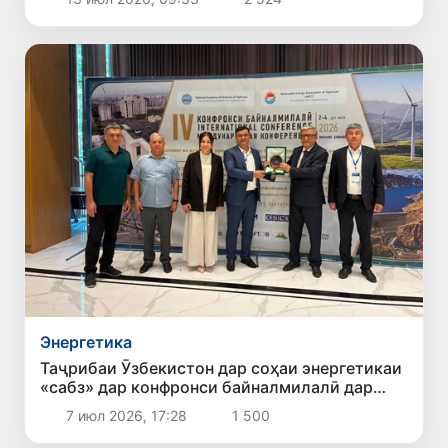
Энергетика
Таҷрибаи Ӯзбекистон дар соҳаи энергетикаи
«сабз» дар конфронси байналмилалӣ дар
Душанбе муаррифӣ гардид
7 июл 2026, 17:28
1 500