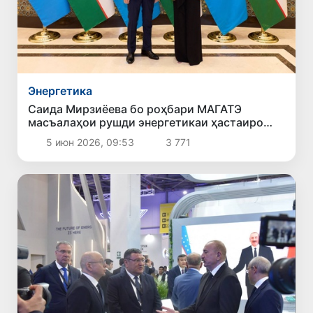
Энергетика
Саида Мирзиёева бо роҳбари МАГАТЭ
масъалаҳои рушди энергетикаи ҳастаиро
дар Ӯзбекистон баррасӣ кард
5 июн 2026, 09:53
3 771