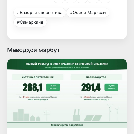
#Вазорти энергетика
#Осиёи Марказӣ
#Самарканд
Маводҳои марбут