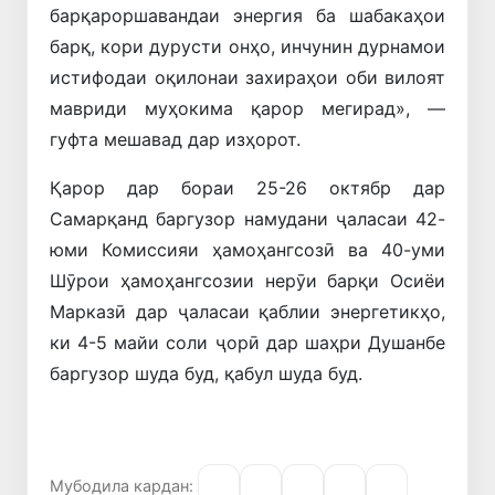
барқароршавандаи энергия ба шабакаҳои
барқ, кори дурусти онҳо, инчунин дурнамои
истифодаи оқилонаи захираҳои оби вилоят
мавриди муҳокима қарор мегирад», —
гуфта мешавад дар изҳорот.
Қарор дар бораи 25-26 октябр дар
Самарқанд баргузор намудани ҷаласаи 42-
юми Комиссияи ҳамоҳангсозӣ ва 40-уми
Шӯрои ҳамоҳангсозии нерӯи барқи Осиёи
Марказӣ дар ҷаласаи қаблии энергетикҳо,
ки 4-5 майи соли ҷорӣ дар шаҳри Душанбе
баргузор шуда буд, қабул шуда буд.
Мубодила кардан: