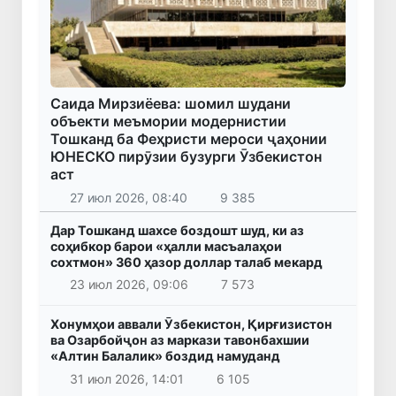
Саида Мирзиёева: шомил шудани
объекти меъмории модернистии
Тошканд ба Феҳристи мероси ҷаҳонии
ЮНЕСКО пирӯзии бузурги Ӯзбекистон
аст
27 июл 2026, 08:40
9 385
Дар Тошканд шахсе боздошт шуд, ки аз
соҳибкор барои «ҳалли масъалаҳои
сохтмон» 360 ҳазор доллар талаб мекард
23 июл 2026, 09:06
7 573
Хонумҳои аввали Ӯзбекистон, Қирғизистон
ва Озарбойҷон аз маркази тавонбахшии
«Алтин Балалик» боздид намуданд
31 июл 2026, 14:01
6 105