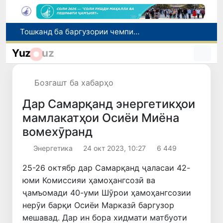
Шаҳрвандони Ӯзбекистон метавонанд дар доираи барномаи H-2A ба корҳои мавсимии кишоварзӣ дар ИМА сафарбар шаванд
Намояндагии Агентии муҳоҷират дар Москва моҳи июл ба зиёда аз 1,8 ҳазор шаҳрванди Ӯзбекистон кумак расонд
Yuz
uz
Дастаи мунтахаби Ӯзбекистон ба даври чорякниҳоии «Бозиҳои Оянда – 2026» дар Остона роҳ ёфт
Дар Қашқадарё анҷумани байналмилалии экологӣ бо иштироки ҷавонон аз нӯҳ кишвар баргузор мешавад
Бозгашт ба хабарҳо
Тошканд ба баргузории чемпионати Осиё оид ба вазнабардорӣ омодагӣ мебинад
Дар Самарқанд энергетикҳои
мамлакатҳои Осиёи Миёна
вомехӯранд
Энергетика
24 окт 2023, 10:27
6 449
25-26 октябр дар Самарқанд ҷаласаи 42-
юми Комиссияи ҳамоҳангсозӣ ва
ҷамъомади 40-уми Шӯрои ҳамоҳангсозии
нерӯи барқи Осиёи Марказӣ баргузор
мешавад. Дар ин бора хидмати матбуоти