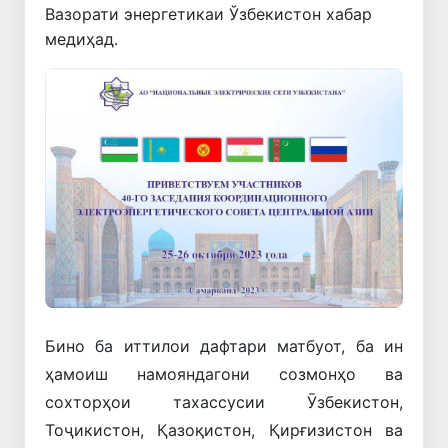
Вазорати энергетикаи Ўзбекистон хабар
медиҳад.
Бино ба иттилои дафтари матбуот, ба ин
ҳамоиш намояндагони созмонҳо ва
сохторҳои тахассусии Ӯзбекистон,
Тоҷикистон, Қазоқистон, Қирғизистон ва