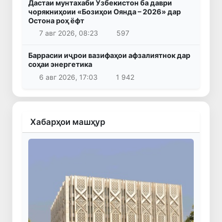
Дастаи мунтахаби Ӯзбекистон ба даври
чорякниҳоии «Бозиҳои Оянда – 2026» дар
Остона роҳ ёфт
7 авг 2026, 08:23
597
Баррасии иҷрои вазифаҳои афзалиятнок дар
соҳаи энергетика
6 авг 2026, 17:03
1 942
Хабарҳои машҳур