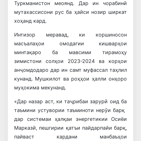
Туркманистон меоянд. Дар ин чорабинӣ
мутахассисони рус ба ҳайси нозир ширкат
хоҳанд кард.
Интизор меравад, ки коршиносон
масъалаҳои омодагии кишварҳои
минтақаро ба мавсими тирамоҳу
зимистони солҳои 2023-2024 ва корҳои
анҷомдодаро дар ин самт муфассал таҳлил
кунанд. Мушкилот ва роҳҳои ҳалли онҳоро
муҳокима мекунанд.
«Дар назар аст, ки таҷрибаи зарурӣ оид ба
таъмини устувории таъминоти нерӯи барқ ​​
дар системаи ҳалқаи энергетикии Осиёи
Марказӣ, пешгирии қатъи пайдарпайи барқ,
пайваст кардани манбаъҳои