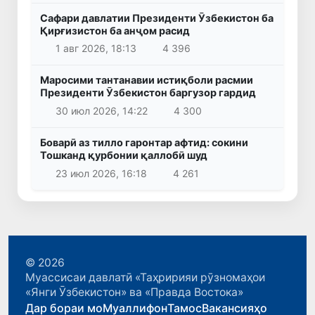
Сафари давлатии Президенти Ӯзбекистон ба
Қирғизистон ба анҷом расид
1 авг 2026, 18:13
4 396
Маросими тантанавии истиқболи расмии
Президенти Ӯзбекистон баргузор гардид
30 июл 2026, 14:22
4 300
Боварӣ аз тилло гаронтар афтид: сокини
Тошканд қурбонии қаллобӣ шуд
23 июл 2026, 16:18
4 261
© 2026
Муассисаи давлатӣ «Таҳририяи рӯзномаҳои
«Янги Ӯзбекистон» ва «Правда Востока»
Дар бораи мо
Муаллифон
Тамос
Вакансияҳо