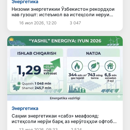
Энергетика
Низоми энергетикии Ӯзбекистон рекордҳои
нав гузошт: истеъмол ва истеҳсоли неруи
барқ ба ҳадди бесобиқа расид
16 июл 2026, 12:20
3 047
Энергетика
Саҳми энергетикаи «сабз» меафзояд:
истеҳсоли нерӯи барқ аз нерӯгоҳҳои офтобӣ
ва бодӣ дар моҳи июн 22,9 фоиз афзоиш ёфт
13 июл 2026, 09:33
2 524