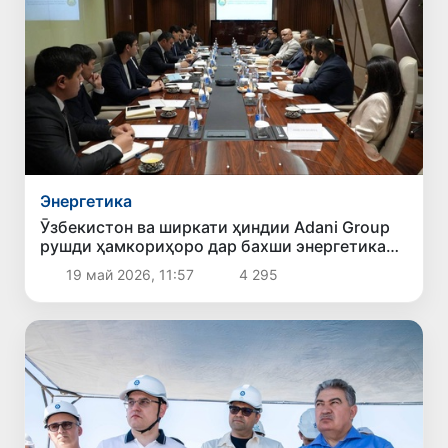
Энергетика
Ӯзбекистон ва ширкати ҳиндии Adani Group
рушди ҳамкориҳоро дар бахши энергетика
баррасӣ карданд
19 май 2026, 11:57
4 295