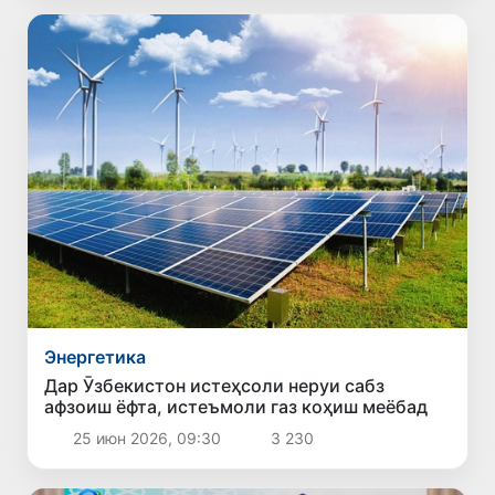
Энергетика
Дар Ӯзбекистон истеҳсоли неруи сабз
афзоиш ёфта, истеъмоли газ коҳиш меёбад
25 июн 2026, 09:30
3 230