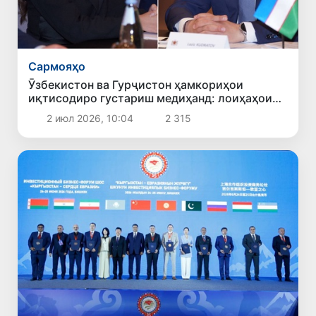
Сармояҳо
Ӯзбекистон ва Гурҷистон ҳамкориҳои
иқтисодиро густариш медиҳанд: лоиҳаҳои
нави сармоягузорӣ баррасӣ шуданд
2 июл 2026, 10:04
2 315