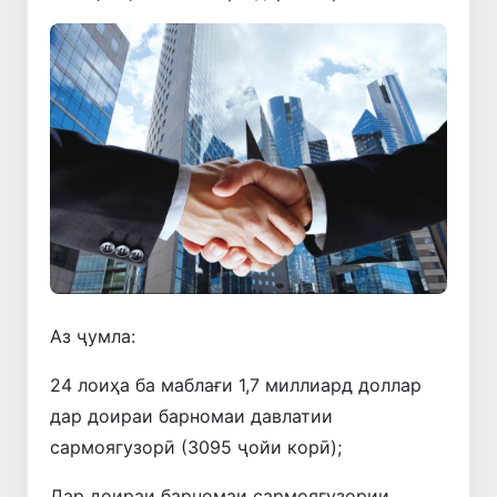
Аз ҷумла:
24 лоиҳа ба маблағи 1,7 миллиард доллар
дар доираи барномаи давлатии
сармоягузорӣ (3095 ҷойи корӣ);
Дар доираи барномаи сармоягузории