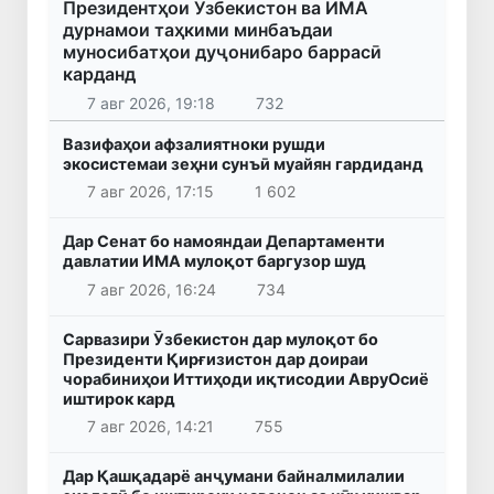
Президентҳои Ӯзбекистон ва ИМА
дурнамои таҳкими минбаъдаи
муносибатҳои дуҷонибаро баррасӣ
карданд
7 авг 2026, 19:18
732
Вазифаҳои афзалиятноки рушди
экосистемаи зеҳни сунъӣ муайян гардиданд
7 авг 2026, 17:15
1 602
Дар Сенат бо намояндаи Департаменти
давлатии ИМА мулоқот баргузор шуд
7 авг 2026, 16:24
734
Сарвазири Ӯзбекистон дар мулоқот бо
Президенти Қирғизистон дар доираи
чорабиниҳои Иттиҳоди иқтисодии АвруОсиё
иштирок кард
7 авг 2026, 14:21
755
Дар Қашқадарё анҷумани байналмилалии