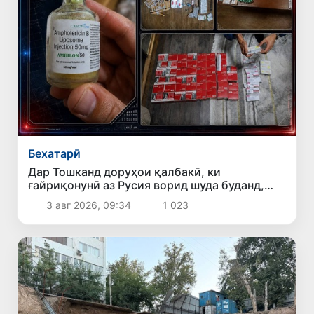
Бехатарӣ
Дар Тошканд доруҳои қалбакӣ, ки
ғайриқонунӣ аз Русия ворид шуда буданд,
ошкор гардиданд
3 авг 2026, 09:34
1 023