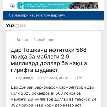
Дар Қашқадарё анҷумани байналмилалии экологӣ бо иштироки ҷавонон аз нӯҳ кишвар баргузор мешавад
Тошканд ба баргузории чемпионати Осиё оид ба вазнабардорӣ омодагӣ мебинад
Yuz
uz
Шаҳрвандони Ӯзбекистон метавонанд дар доираи барномаи H-2A ба корҳои мавсимии кишоварзӣ дар ИМА сафарбар шаванд
Дар Сенат бо намояндаи Департаменти давлатии ИМА мулоқот баргузор шуд
Бозгашт ба хабарҳо
Сарвазири Ӯзбекистон дар мулоқот бо Президенти Қирғизистон дар доираи чорабиниҳои Иттиҳоди иқтисодии АвруОсиё иштирок кард
Дар Тошканд ифтитоҳи 568
лоиҳа ба маблағи 2,9
миллиард доллар ба нақша
гирифта шудааст
Сармояҳо
29 авг 2023, 09:28
3 176
Дар доираи барномаҳои сармоягузорӣ дар
соли 2023 роҳандозии 568 лоиҳа ба
маблағи 2,9 миллиард доллар ва таъсиси 24
392 ҷойҳои нави корӣ дар назар аст.