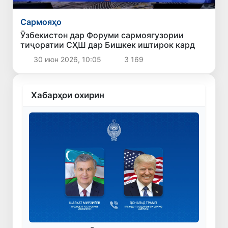
Сармояҳо
Ӯзбекистон дар Форуми сармоягузории
тиҷоратии СҲШ дар Бишкек иштирок кард
30 июн 2026, 10:05
3 169
Хабарҳои охирин