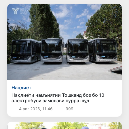
Нақлиёт
Нақлиёти ҷамъиятии Тошканд боз бо 10
электробуси замонавӣ пурра шуд
4 авг 2026, 11:46
999