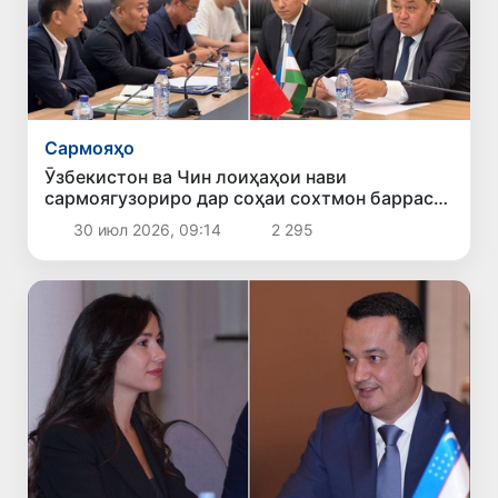
Сармояҳо
Ӯзбекистон ва Чин лоиҳаҳои нави
сармоягузориро дар соҳаи сохтмон баррасӣ
карданд
30 июл 2026, 09:14
2 295