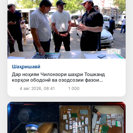
Шаҳришавӣ
Дар ноҳияи Чилонзори шаҳри Тошканд
корҳои ободонӣ ва озодсозии фазои
ҷамъиятӣ идома доранд
4 авг 2026, 08:41
1 000