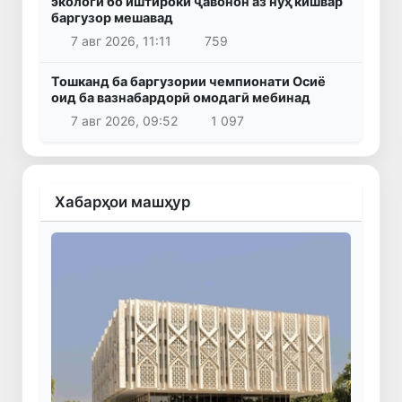
экологӣ бо иштироки ҷавонон аз нӯҳ кишвар
баргузор мешавад
7 авг 2026, 11:11
759
Тошканд ба баргузории чемпионати Осиё
оид ба вазнабардорӣ омодагӣ мебинад
7 авг 2026, 09:52
1 097
Хабарҳои машҳур