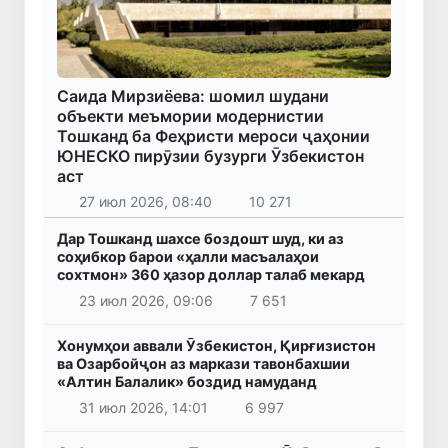
Саида Мирзиёева: шомил шудани
объекти меъмории модернистии
Тошканд ба Феҳристи мероси ҷаҳонии
ЮНЕСКО пирӯзии бузурги Ӯзбекистон
аст
27 июл 2026, 08:40
10 271
Дар Тошканд шахсе боздошт шуд, ки аз
соҳибкор барои «ҳалли масъалаҳои
сохтмон» 360 ҳазор доллар талаб мекард
23 июл 2026, 09:06
7 651
Хонумҳои аввали Ӯзбекистон, Қирғизистон
ва Озарбойҷон аз маркази тавонбахшии
«Алтин Балалик» боздид намуданд
31 июл 2026, 14:01
6 997