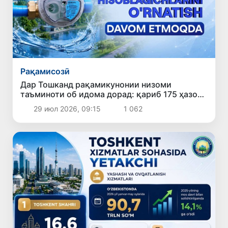
Рақамисозӣ
Дар Тошканд рақамикунонии низоми
таъминоти об идома дорад: қариб 175 ҳазор
ҳисобкунакҳои «ақлманд» насб шудааст
29 июл 2026, 09:15
1 062