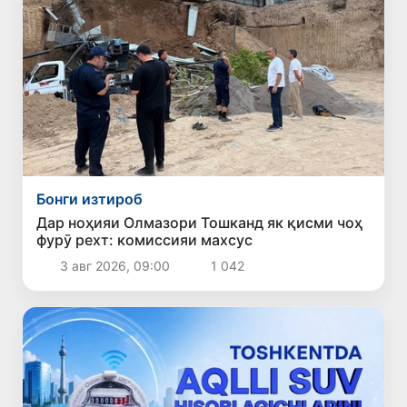
Бонги изтироб
Дар ноҳияи Олмазори Тошканд як қисми чоҳ
фурӯ рехт: комиссияи махсус
3 авг 2026, 09:00
1 042