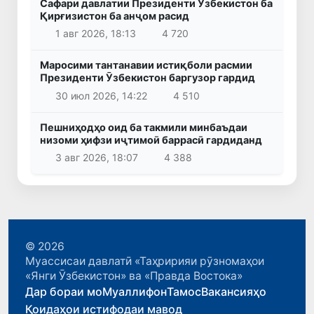
Сафари давлатии Президенти Ӯзбекистон ба
Қирғизистон ба анҷом расид
1 авг 2026, 18:13
4 720
Маросими тантанавии истиқболи расмии
Президенти Ӯзбекистон баргузор гардид
30 июл 2026, 14:22
4 510
Пешниҳодҳо оид ба такмили минбаъдаи
низоми ҳифзи иҷтимоӣ баррасӣ гардиданд
3 авг 2026, 18:07
4 388
© 2026
Муассисаи давлатӣ «Таҳририяи рӯзномаҳои
«Янги Ӯзбекистон» ва «Правда Востока»
Дар бораи мо
Муаллифон
Тамос
Вакансияҳо
Қоидаҳои истифодаи мавод