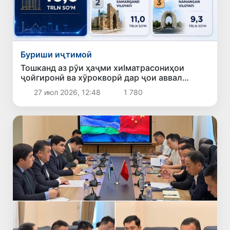
Буриши иҷтимоӣ
Тошканд аз рӯи ҳаҷми хиlматрасониҳои
ҷойгиронӣ ва хӯрокворӣ дар ҷои аввал
қарор гирифт
27 июл 2026, 12:48
1 780