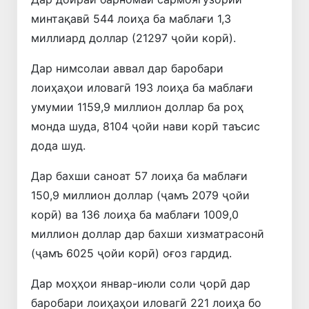
минтақавӣ 544 лоиҳа ба маблағи 1,3
миллиард доллар (21297 ҷойи корӣ).
Дар нимсолаи аввал дар баробари
лоиҳаҳои иловагӣ 193 лоиҳа ба маблағи
умумии 1159,9 миллион доллар ба роҳ
монда шуда, 8104 ҷойи нави корӣ таъсис
дода шуд.
Дар бахши саноат 57 лоиҳа ба маблағи
150,9 миллион доллар (ҷамъ 2079 ҷойи
корӣ) ва 136 лоиҳа ба маблағи 1009,0
миллион доллар дар бахши хизматрасонӣ
(ҷамъ 6025 ҷойи корӣ) оғоз гардид.
Дар моҳҳои январ-июли соли ҷорӣ дар
баробари лоиҳаҳои иловагӣ 221 лоиҳа бо