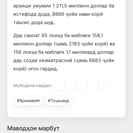
арзиши умумии 1 211,5 миллион доллар ба
истифода дода, 8866 ҷойи нави корӣ
таъсис дода шуд.
Дар саноат 65 лоиҳа ба маблағи 158,1
миллион доллар (ҷамъ 2183 ҷойи корӣ) ва
156 лоиҳа ба маблағи 1,1 миллиард доллар
дар соҳаи хизматрасонӣ (ҷамъ 6683 ҷойи
корӣ) оғоз гардид.
Мубодила кардан:
#Ҳокимият
#Тошканд
Маводҳои марбут