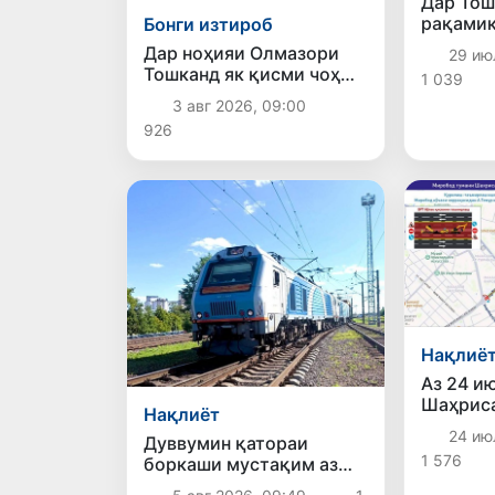
Дар Тош
рақамик
Бонги изтироб
таъмино
Дар ноҳияи Олмазори
29 ию
дорад: 
Тошканд як қисми чоҳ
1 039
ҳисобку
фурӯ рехт: комиссияи
«ақлман
3 авг 2026, 09:00
махсус
926
Нақлиё
Аз 24 и
Шаҳрис
Нақлиёт
корҳо о
24 ию
Дуввумин қатораи
хатти м
1 576
боркаши мустақим аз
автобус
Беларус ба Ӯзбекистон
BRT оғо