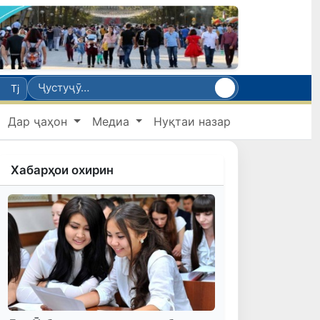
Tj
Дар ҷаҳон
Медиа
Нуқтаи назар
Хабарҳои охирин