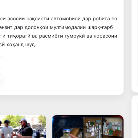
ои асосии нақлиёти автомобилӣ дар робита бо
ранзит дар долонҳои мултимодалии шарқ-ғарб
ти тиҷоратӣ ва расмиёти гумрукӣ ва норасоии
сӣ хоҳанд шуд.