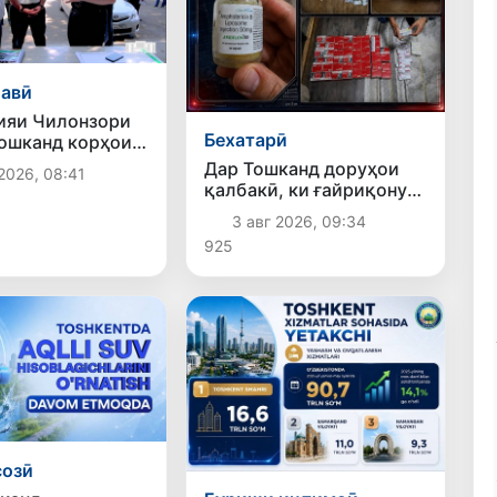
авӣ
ияи Чилонзори
Бехатарӣ
ошканд корҳои
 ва озодсозии
Дар Тошканд доруҳои
2026, 08:41
амъиятӣ идома
қалбакӣ, ки ғайриқонунӣ
аз Русия ворид шуда
3 авг 2026, 09:34
буданд, ошкор
925
гардиданд
созӣ