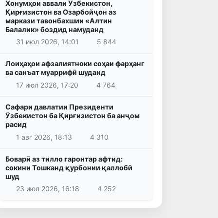
Хонумҳои аввали Ӯзбекистон,
Қирғизистон ва Озарбойҷон аз
маркази тавонбахшии «Алтин
Балалик» боздид намуданд
31 июл 2026, 14:01
5 844
Лоиҳаҳои афзалиятноки соҳаи фарҳанг
ва санъат муаррифӣ шуданд
17 июл 2026, 17:20
4 764
Сафари давлатии Президенти
Ӯзбекистон ба Қирғизистон ба анҷом
расид
1 авг 2026, 18:13
4 310
Боварӣ аз тилло гаронтар афтид:
сокини Тошканд қурбонии қаллобӣ
шуд
23 июл 2026, 16:18
4 252