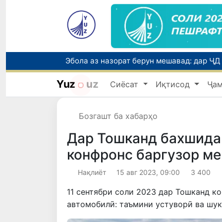
Yuz
uz
Сиёсат
Иқтисод
Ҷа
Бозгашт ба хабарҳо
Дар Тошканд бахшида
конфронс баргузор м
Нақлиёт
15 авг 2023, 09:00
3 400
11 сентябри соли 2023 дар Тошканд к
автомобилӣ: таъмини устуворӣ ва шук