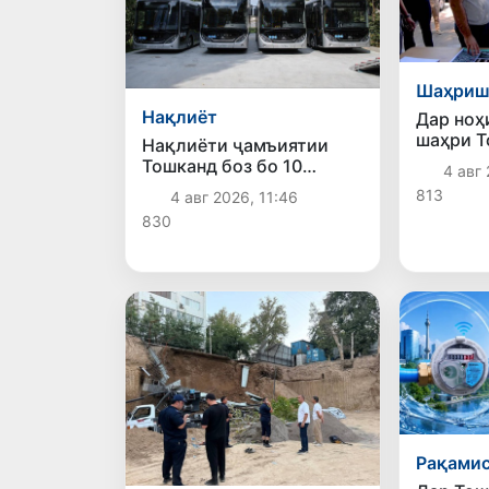
Шаҳриш
Нақлиёт
Дар ноҳ
шаҳри Т
Нақлиёти ҷамъиятии
ободонӣ
Тошканд боз бо 10
4 авг 
фазои ҷ
электробуси замонавӣ
813
4 авг 2026, 11:46
доранд
пурра шуд
830
Рақами