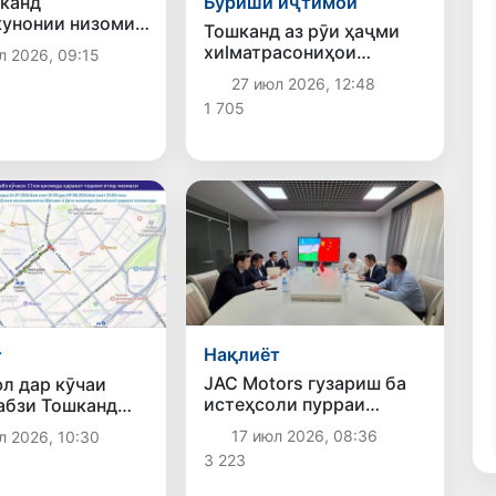
канд
Буриши иҷтимоӣ
унонии низоми
Тошканд аз рӯи ҳаҷми
ти об идома
хиlматрасониҳои
л 2026, 09:15
қариб 175 ҳазор
ҷойгиронӣ ва хӯрокворӣ
27 июл 2026, 12:48
накҳои
дар ҷои аввал қарор
д» насб шудааст
1 705
гирифт
Нақлиёт
т
JAC Motors гузариш ба
юл дар кӯчаи
истеҳсоли пурраи
абзи Тошканд
мошинҳоро дар
иди ташкили
17 июл 2026, 08:36
л 2026, 10:30
Ӯзбекистон суръат
ахсуси
3 223
мебахшад
ҳои босуръати
з мешаванд