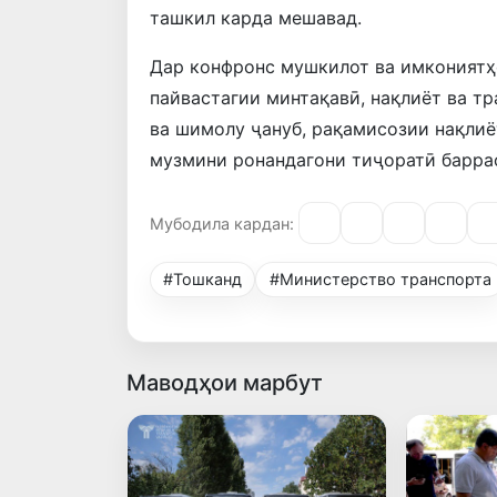
ташкил карда мешавад.
Дар конфронс мушкилот ва имкониятҳ
пайвастагии минтақавӣ, нақлиёт ва т
ва шимолу ҷануб, рақамисозии нақлиё
музмини ронандагони тиҷоратӣ барра
Мубодила кардан:
#Тошканд
#Министерство транспорта
Маводҳои марбут