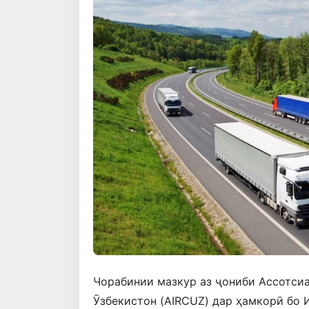
Чорабинии мазкур аз ҷониби Ассотси
Ӯзбекистон (AIRCUZ) дар ҳамкорӣ бо