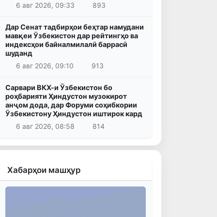
6 авг 2026, 09:33
893
Дар Сенат тадбирҳои беҳтар намудани
мавқеи Ӯзбекистон дар рейтингҳо ва
индексҳои байналмилалӣ баррасӣ
шуданд
6 авг 2026, 09:10
913
Сарвари ВКХ-и Ӯзбекистон бо
роҳбарияти Ҳиндустон музокирот
анҷом дода, дар Форуми соҳибкории
Ӯзбекистону Ҳиндустон иштирок кард
6 авг 2026, 08:58
814
Хабарҳои машҳур