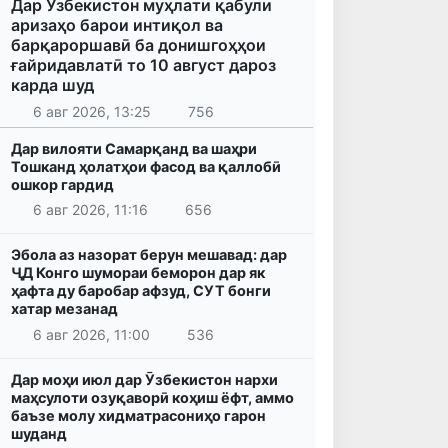
Дар Ӯзбекистон муҳлати қабули
аризаҳо барои интиқол ва
барқароршавӣ ба донишгоҳҳои
ғайридавлатӣ то 10 август дароз
карда шуд
6 авг 2026, 13:25
756
Дар вилояти Самарқанд ва шаҳри
Тошканд ҳолатҳои фасод ва қаллобӣ
ошкор гардид
6 авг 2026, 11:16
656
Эбола аз назорат берун мешавад: дар
ҶД Конго шумораи беморон дар як
ҳафта ду баробар афзуд, СУТ бонги
хатар мезанад
6 авг 2026, 11:00
536
Дар моҳи июл дар Ӯзбекистон нархи
маҳсулоти озуқаворӣ коҳиш ёфт, аммо
баъзе молу хидматрасониҳо гарон
шуданд