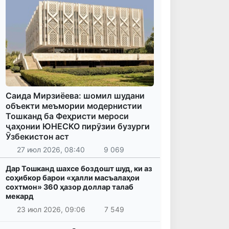
Саида Мирзиёева: шомил шудани
объекти меъмории модернистии
Тошканд ба Феҳристи мероси
ҷаҳонии ЮНЕСКО пирӯзии бузурги
Ӯзбекистон аст
27 июл 2026, 08:40
9 069
Дар Тошканд шахсе боздошт шуд, ки аз
соҳибкор барои «ҳалли масъалаҳои
сохтмон» 360 ҳазор доллар талаб
мекард
23 июл 2026, 09:06
7 549