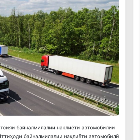
атсияи байналмилалии нақлиёти автомобилии
 Иттиҳоди байналмилалии нақлиёти автомобилӣ