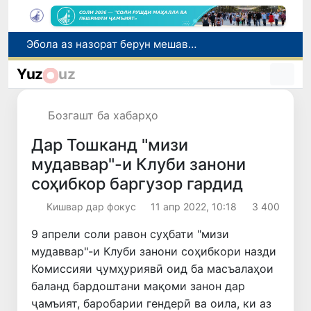
Дар моҳи июл дар Ӯзбекистон нархи маҳсулоти озуқаворӣ коҳиш ёфт, аммо баъзе молу хидматрасониҳо гарон шуданд
Дар Сенат тадбирҳои беҳтар намудани мавқеи Ӯзбекистон дар рейтингҳо ва индексҳои байналмилалӣ баррасӣ шуданд
Yuz
uz
Сарвари ВКХ-и Ӯзбекистон бо роҳбарияти Ҳиндустон музокирот анҷом дода, дар Форуми соҳибкории Ӯзбекистону Ҳиндустон иштирок кард
Дар вилояти Самарқанд ва шаҳри Тошканд ҳолатҳои фасод ва қаллобӣ ошкор гардид
Бозгашт ба хабарҳо
Эбола аз назорат берун мешавад: дар ҶД Конго шумораи беморон дар як ҳафта ду баробар афзуд, СУТ бонги хатар мезанад
Дар Тошканд "мизи
мудаввар"-и Клуби занони
соҳибкор баргузор гардид
Кишвар дар фокус
11 апр 2022, 10:18
3 400
9 апрели соли равон суҳбати "мизи
мудаввар"-и Клуби занони соҳибкори назди
Комиссияи ҷумҳуриявӣ оид ба масъалаҳои
баланд бардоштани мақоми занон дар
ҷамъият, баробарии гендерӣ ва оила, ки аз