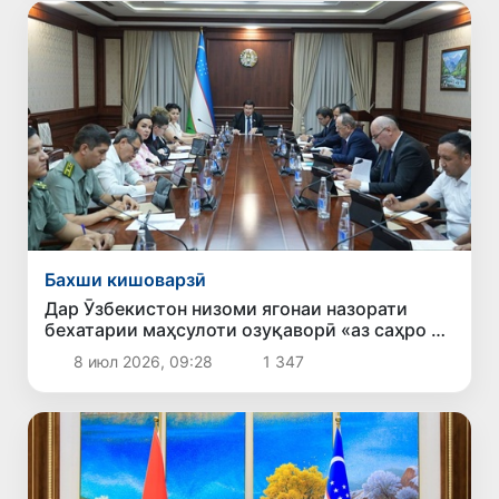
Бахши кишоварзӣ
Дар Ӯзбекистон низоми ягонаи назорати
бехатарии маҳсулоти озуқаворӣ «аз саҳро то
дастархон» ҷорӣ карда мешавад
8 июл 2026, 09:28
1 347