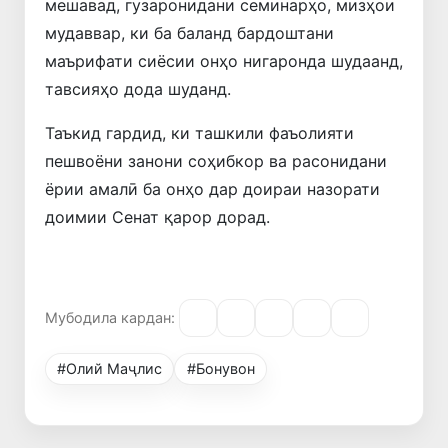
мешавад, гузаронидани семинарҳо, мизҳои
мудаввар, ки ба баланд бардоштани
маърифати сиёсии онҳо нигаронда шудаанд,
тавсияҳо дода шуданд.
Таъкид гардид, ки ташкили фаъолияти
пешвоёни занони соҳибкор ва расонидани
ёрии амалӣ ба онҳо дар доираи назорати
доимии Сенат қарор дорад.
Мубодила кардан:
#Олий Маҷлис
#Бонувон