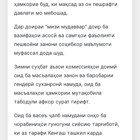
ҳамкорие буд, ки мақсад аз он пешрафти
давлати мо мебошад.
Дар доираи "мизи мудаввар" доир ба
вазифаҳои асосӣ ва самтҳои фаъолияти
пешвоёни занони соҳибкор маълумоти
муфассал дода шуд.
Зимни суҳбат аъзои комиссияҳои доимӣ
оид ба масъалаҳои занон ва баробарии
гендерӣ суханронӣ намуда, оид ба
масъалаҳои ҳамкории мутақобила
табодули афкор сурат гирифт.
Оид ба васеъ ҷалб намудани онҳо ба
чорабиниҳои гуногуни сиёсию тарғиботӣ,
ки аз тарафи Кенгаш ташкил карда