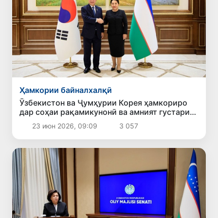
Ҳамкории байналхалқӣ
Ӯзбекистон ва Ҷумҳурии Корея ҳамкориро
дар соҳаи рақамикунонӣ ва амният густариш
медиҳанд
23 июн 2026, 09:09
3 057