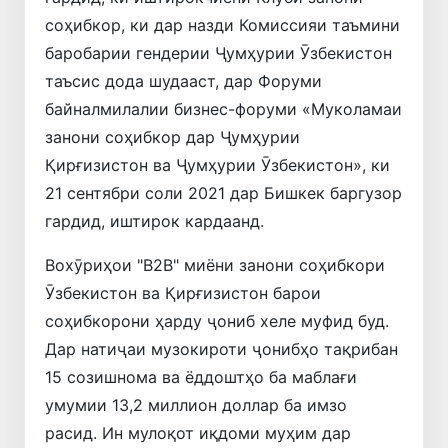
соҳибкор, ки дар назди Комиссияи таъмини
баробарии гендерии Ҷумҳурии Ӯзбекистон
таъсис дода шудааст, дар Форуми
байналмилалии бизнес-форуми «Муколамаи
занони соҳибкор дар Ҷумҳурии
Қирғизистон ва Ҷумҳурии Ӯзбекистон», ки
21 сентябри соли 2021 дар Бишкек баргузор
гардид, иштирок кардаанд.
Вохӯриҳои "B2B" миёни занони соҳибкори
Ӯзбекистон ва Қирғизистон барои
соҳибкорони ҳарду ҷониб хеле муфид буд.
Дар натиҷаи музокироти ҷонибҳо тақрибан
15 созишнома ва ёддоштҳо ба маблағи
умумии 13,2 миллион доллар ба имзо
расид. Ин мулоқот иқдоми муҳим дар