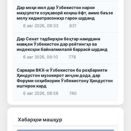
Дар моҳи июл дар Ӯзбекистон нархи
маҳсулоти озуқаворӣ коҳиш ёфт, аммо баъзе
молу хидматрасониҳо гарон шуданд
6 авг 2026, 09:33
831
Дар Сенат тадбирҳои беҳтар намудани
мавқеи Ӯзбекистон дар рейтингҳо ва
индексҳои байналмилалӣ баррасӣ шуданд
6 авг 2026, 09:10
778
Сарвари ВКХ-и Ӯзбекистон бо роҳбарияти
Ҳиндустон музокирот анҷом дода, дар
Форуми соҳибкории Ӯзбекистону Ҳиндустон
иштирок кард
6 авг 2026, 08:58
740
Хабарҳои машҳур