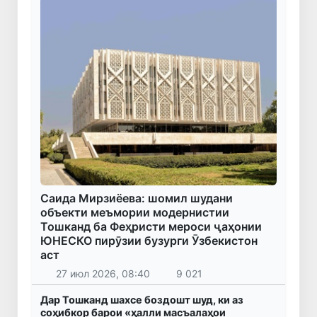
Саида Мирзиёева: шомил шудани
объекти меъмории модернистии
Тошканд ба Феҳристи мероси ҷаҳонии
ЮНЕСКО пирӯзии бузурги Ӯзбекистон
аст
27 июл 2026, 08:40
9 021
Дар Тошканд шахсе боздошт шуд, ки аз
соҳибкор барои «ҳалли масъалаҳои