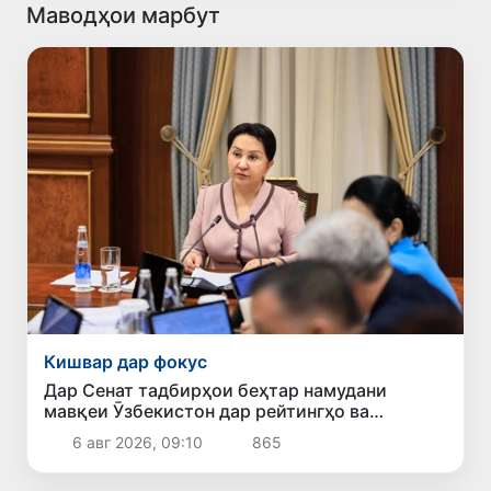
Маводҳои марбут
Кишвар дар фокус
Дар Сенат тадбирҳои беҳтар намудани
мавқеи Ӯзбекистон дар рейтингҳо ва
индексҳои байналмилалӣ баррасӣ шуданд
6 авг 2026, 09:10
865