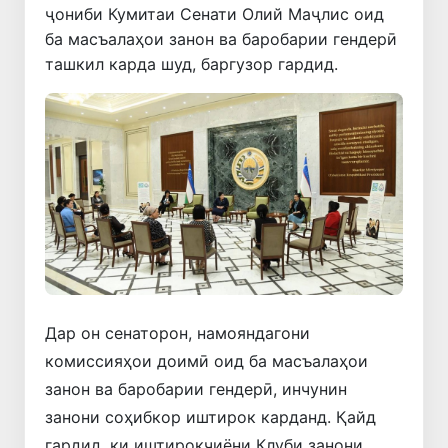
ҷониби Кумитаи Сенати Олий Маҷлис оид
ба масъалаҳои занон ва баробарии гендерӣ
ташкил карда шуд, баргузор гардид.
Дар он сенаторон, намояндагони
комиссияҳои доимӣ оид ба масъалаҳои
занон ва баробарии гендерӣ, инчунин
занони соҳибкор иштирок карданд. Қайд
гардид, ки иштирокчиёни Клуби занони