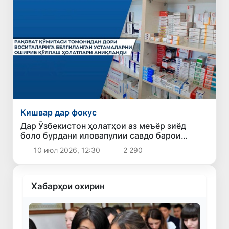
Кишвар дар фокус
Дар Ӯзбекистон ҳолатҳои аз меъёр зиёд
боло бурдани иловапулии савдо барои
доруворӣ ба маблағи 1,9 миллиард сӯм
10 июл 2026, 12:30
2 290
ошкор шуданд
Хабарҳои охирин