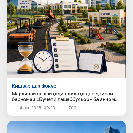
Кишвар дар фокус
Марҳилаи пешниҳоди лоиҳаҳо дар доираи
барномаи «Буҷети ташаббускор» ба анҷом
расид
4 авг 2026, 09:20
703