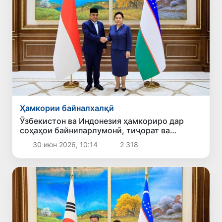
Ҳамкории байналхалқӣ
Ӯзбекистон ва Индонезия ҳамкориро дар
соҳаҳои байнипарлумонӣ, тиҷорат ва
башардӯстӣ густариш медиҳанд
30 июн 2026, 10:14
2 318