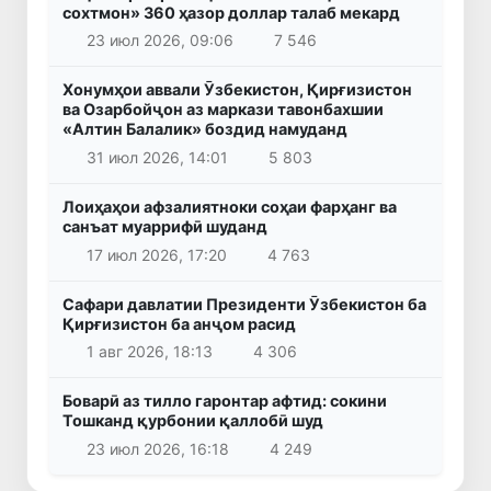
сохтмон» 360 ҳазор доллар талаб мекард
23 июл 2026, 09:06
7 546
Хонумҳои аввали Ӯзбекистон, Қирғизистон
ва Озарбойҷон аз маркази тавонбахшии
«Алтин Балалик» боздид намуданд
31 июл 2026, 14:01
5 803
Лоиҳаҳои афзалиятноки соҳаи фарҳанг ва
санъат муаррифӣ шуданд
17 июл 2026, 17:20
4 763
Сафари давлатии Президенти Ӯзбекистон ба
Қирғизистон ба анҷом расид
1 авг 2026, 18:13
4 306
Боварӣ аз тилло гаронтар афтид: сокини
Тошканд қурбонии қаллобӣ шуд
23 июл 2026, 16:18
4 249