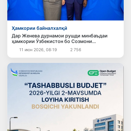
Ҳамкории байналхалқӣ
Дар Женева дурнамои рушди минбаъдаи
ҳамкории Ӯзбекистон бо Созмони
байналмилалии меҳнат баррасӣ шуд
11 июн 2026, 08:19
2 756