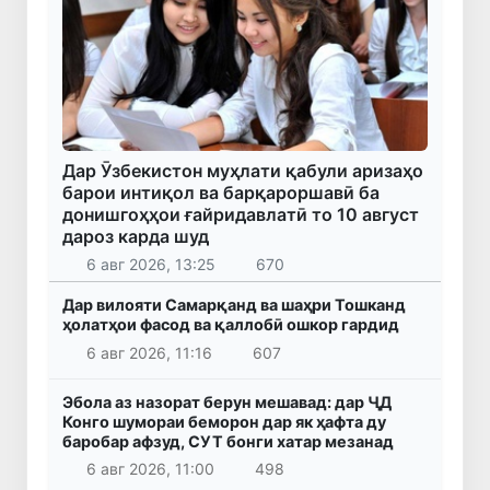
Дар Ӯзбекистон муҳлати қабули аризаҳо
барои интиқол ва барқароршавӣ ба
донишгоҳҳои ғайридавлатӣ то 10 август
дароз карда шуд
6 авг 2026, 13:25
670
Дар вилояти Самарқанд ва шаҳри Тошканд
ҳолатҳои фасод ва қаллобӣ ошкор гардид
6 авг 2026, 11:16
607
Эбола аз назорат берун мешавад: дар ҶД
Конго шумораи беморон дар як ҳафта ду
баробар афзуд, СУТ бонги хатар мезанад
6 авг 2026, 11:00
498