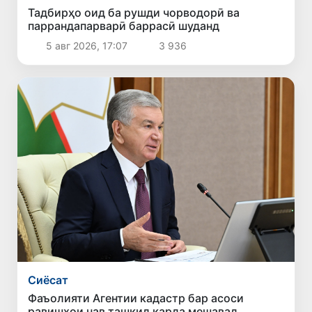
Тадбирҳо оид ба рушди чорводорӣ ва
паррандапарварӣ баррасӣ шуданд
5 авг 2026, 17:07
3 936
Сиёсат
Фаъолияти Агентии кадастр бар асоси
равишҳои нав ташкил карда мешавад