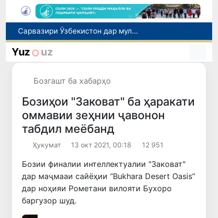
Дар Қашқадарё анҷумани байналмилалии экологӣ бо иштироки ҷавонон аз нӯҳ кишвар баргузор мешавад
Тошканд ба баргузории чемпионати Осиё оид ба вазнабардорӣ омодагӣ мебинад
Yuz
uz
Шаҳрвандони Ӯзбекистон метавонанд дар доираи барномаи H-2A ба корҳои мавсимии кишоварзӣ дар ИМА сафарбар шаванд
Дар Сенат бо намояндаи Департаменти давлатии ИМА мулоқот баргузор шуд
Бозгашт ба хабарҳо
Сарвазири Ӯзбекистон дар мулоқот бо Президенти Қирғизистон дар доираи чорабиниҳои Иттиҳоди иқтисодии АвруОсиё иштирок кард
Бозиҳои "Заковат" ба ҳаракати
оммавии зеҳнии ҷавонон
табдил меёбанд
Ҳукумат
13 окт 2021, 00:18
12 951
Бозии финалии интеллектуалии "Заковат"
дар маҷмааи сайёҳии “Bukhara Desert Oasis”
дар ноҳияи Рометани вилояти Бухоро
баргузор шуд.