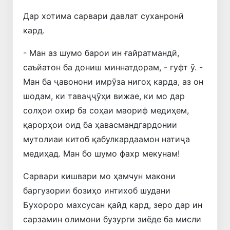
Дар хотима сарвари давлат суханронӣ
кард.
- Ман аз шумо барои ин ғайратмандӣ,
саъйатон ба дониш миннатдорам, - гуфт ӯ. -
Ман ба ҷавонони имрӯза нигоҳ карда, аз он
шодам, ки таваҷҷӯҳи вижае, ки мо дар
солҳои охир ба соҳаи маориф медиҳем,
қарорҳои оид ба ҳавасмандгардонии
мутолиаи китоб қабулкардаамон натиҷа
медиҳад. Ман бо шумо фахр мекунам!
Сарвари кишвари мо ҳамчун макони
баргузории бозиҳо интихоб шудани
Бухороро махсусан қайд кард, зеро дар ин
сарзамин олимони бузурги зиёде ба мисли