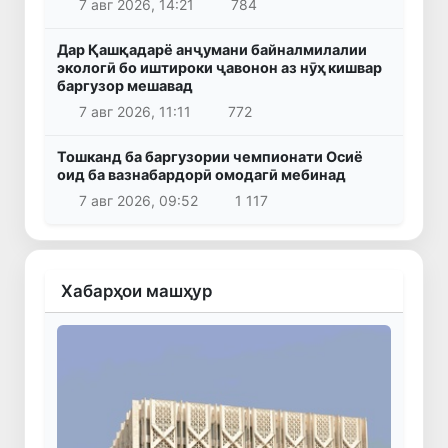
7 авг 2026, 14:21
784
Дар Қашқадарё анҷумани байналмилалии
экологӣ бо иштироки ҷавонон аз нӯҳ кишвар
баргузор мешавад
7 авг 2026, 11:11
772
Тошканд ба баргузории чемпионати Осиё
оид ба вазнабардорӣ омодагӣ мебинад
7 авг 2026, 09:52
1 117
Хабарҳои машҳур