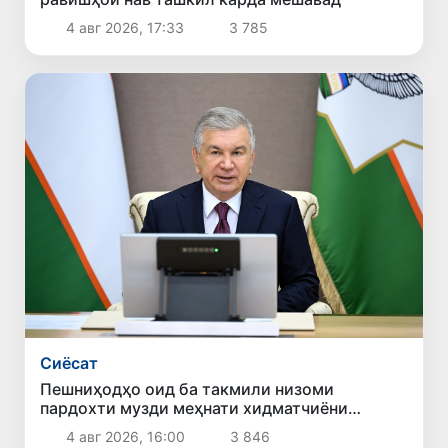
4 авг 2026, 17:33
3 785
Сиёсат
Пешниҳодҳо оид ба такмили низоми
пардохти музди меҳнати хидматчиёни
давлатӣ баррасӣ шуданд
4 авг 2026, 16:00
3 846