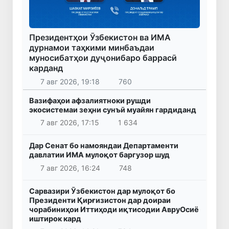
Президентҳои Ӯзбекистон ва ИМА
дурнамои таҳкими минбаъдаи
муносибатҳои дуҷонибаро баррасӣ
карданд
7 авг 2026, 19:18
760
Вазифаҳои афзалиятноки рушди
экосистемаи зеҳни сунъӣ муайян гардиданд
7 авг 2026, 17:15
1 634
Дар Сенат бо намояндаи Департаменти
давлатии ИМА мулоқот баргузор шуд
7 авг 2026, 16:24
748
Сарвазири Ӯзбекистон дар мулоқот бо
Президенти Қирғизистон дар доираи
чорабиниҳои Иттиҳоди иқтисодии АвруОсиё
иштирок кард