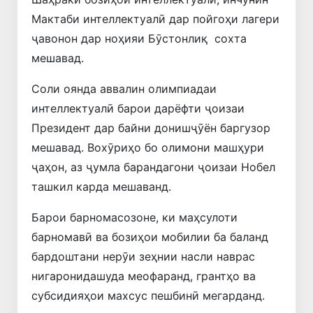
Мактаби интеллектуалӣ дар пойгоҳи лагери
ҷавонон дар ноҳияи Бӯстонлиқ сохта
мешавад.
Соли оянда аввалин олимпиадаи
интеллектуалӣ барои дарёфти ҷоизаи
Президент дар байни донишҷӯён баргузор
мешавад. Вохӯриҳо бо олимони машҳури
ҷаҳон, аз ҷумла барандагони ҷоизаи Нобел
ташкил карда мешаванд.
Барои барномасозоне, ки маҳсулоти
барномавӣ ва бозиҳои мобилии ба баланд
бардоштани нерӯи зеҳнии насли наврас
нигаронидашуда меофаранд, грантҳо ва
субсидияҳои махсус пешбинӣ мегарданд.