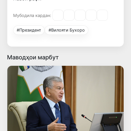
Мубодила кардан:
#Президент
#Вилояти Бухоро
Маводҳои марбут