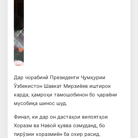
Қаблӣ
Навбатӣ
Дар чорабинӣ Президенти Ҷумҳурии
Ӯзбекистон Шавкат Мирзиёев иштирок
карда, ҳамроҳи тамошобинон бо ҷараёни
мусобиқа шинос шуд.
Финал, ки дар он дастаҳои вилоятҳои
Хоразм ва Навоӣ қувва озмуданд, бо
пирӯзии хоразмиён ба охир расид.