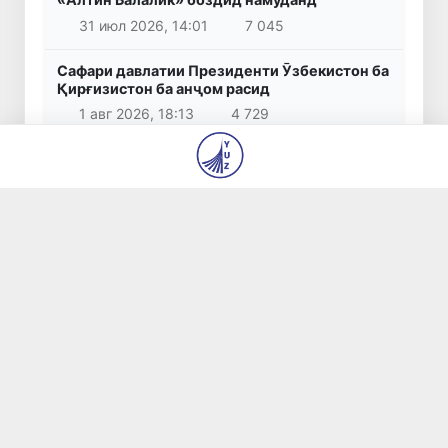
31 июл 2026, 14:01
7 045
Сафари давлатии Президенти Ӯзбекистон ба
Қирғизистон ба анҷом расид
1 авг 2026, 18:13
4 729
Маросими тантанавии истиқболи расмии
Президенти Ӯзбекистон баргузор гардид
30 июл 2026, 14:22
4 518
Пешниҳодҳо оид ба такмили минбаъдаи
низоми ҳифзи иҷтимоӣ баррасӣ гардиданд
3 авг 2026, 18:07
4 400
© 2026
Муассисаи давлатӣ «Таҳририяи рӯзномаҳои