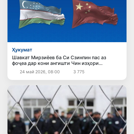
Ҳукумат
Шавкат Мирзиёев ба Си Сзинпин пас аз
фоҷеа дар кони ангишти Чин изҳори
ҳамдардӣ кард
24 май 2026, 08:00
3 775