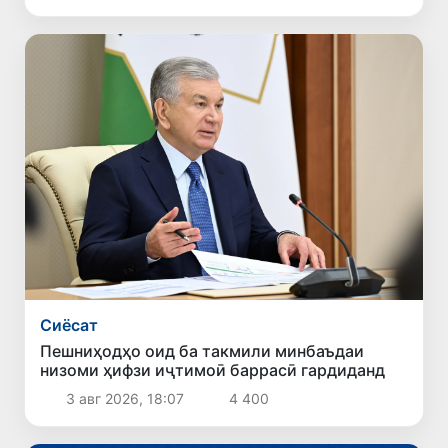
Сиёсат
Пешниҳодҳо оид ба такмили минбаъдаи
низоми ҳифзи иҷтимоӣ баррасӣ гардиданд
3 авг 2026, 18:07
4 400