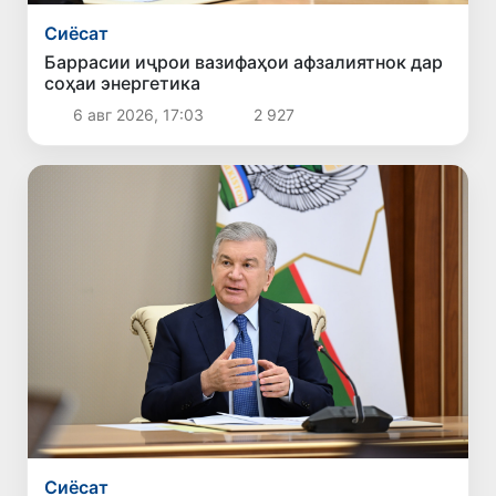
Сиёсат
Баррасии иҷрои вазифаҳои афзалиятнок дар
соҳаи энергетика
6 авг 2026, 17:03
2 927
Сиёсат