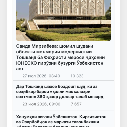
Саида Мирзиёева: шомил шудани
объекти меъмории модернистии
Тошканд ба Феҳристи мероси ҷаҳонии
ЮНЕСКО пирӯзии бузурги Ӯзбекистон
аст
27 июл 2026, 08:40
10 323
Дар Тошканд шахсе боздошт шуд, ки аз
соҳибкор барои «ҳалли масъалаҳои
сохтмон» 360 ҳазор доллар талаб мекард
23 июл 2026, 09:06
7 657
Хонумҳои аввали Ӯзбекистон, Қирғизистон
ва Озарбойҷон аз маркази тавонбахшии
«Алтин Балалик» боздид намуданд