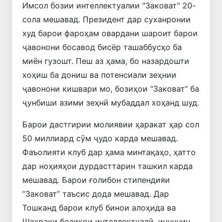
Имсол бозии интеллектуалии "Заковат" 20-
сола мешавад. Президент дар суханронии
худ барои фароҳам овардани шароит барои
ҷавонони босавод бисёр ташаббусҳо ба
миён гузошт. Пеш аз ҳама, бо назардошти
хоҳиш ба дониш ва потенсиали зеҳнии
ҷавонони кишвари мо, бозиҳои “Заковат” ба
ҷунбиши азими зеҳнӣ мубаддал хоҳанд шуд.
Барои дастгирии молиявии ҳаракат ҳар сол
50 миллиард сӯм ҷудо карда мешавад.
Фаъолияти клуб дар ҳама минтақаҳо, ҳатто
дар ноҳияҳои дурдасттарин ташкил карда
мешавад. Барои ғолибон стипендияи
“Заковат” таъсис дода мешавад. Дар
Тошканд барои клуб бинои алоҳида ва
Шаҳраки бозиҳои интеллектуалӣ, инчунин