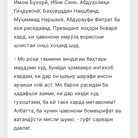
Имом Бухорӣ, Ибни Сино, Абдуҳолиқи
Ғиҷдувонӣ, Баҳовуддин Нақшбанд,
Муҳаммад Наршахӣ, Абдурауфи Фитрат ба
воя расидаанд. Президент изҳори боварӣ
кард, ки ҷавонони имрӯза ворисони
шоистаи онҳо хоҳанд шуд.
- Мо роҳи таъмини зиндагии беҳтари
мардуми худ, бунёди ҷомеаеро интихоб
кардем, ки дар он шаъну шарафи инсон
арзиши олӣ аст. Мо барои расидан ба
ҳадафҳои азиме, ки дар назди худ
гузоштаем, ба кӣ такя карда метавонем?
Албатта, ба чунин ҷавонони бомаърифат ва
ватандӯсти мисли шумо, - гуфт сарвари
давлат.