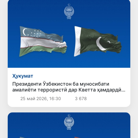
Ҳукумат
Президенти Ӯзбекистон ба муносибати
амалиёти террористӣ дар Кветта ҳамдардӣ
ирсол кард
25 май 2026, 16:30
3 678