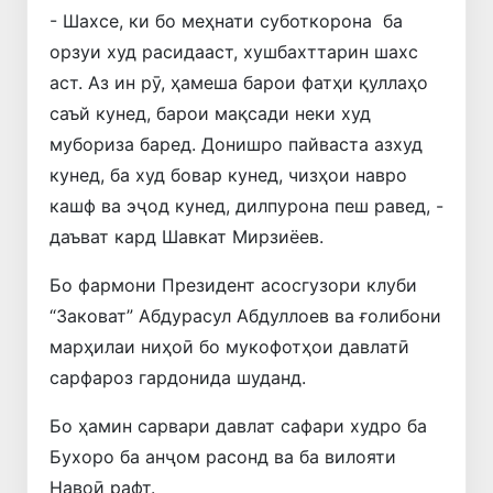
- Шахсе, ки бо меҳнати суботкорона ба
орзуи худ расидааст, хушбахттарин шахс
аст. Аз ин рӯ, ҳамеша барои фатҳи қуллаҳо
саъй кунед, барои мақсади неки худ
мубориза баред. Донишро пайваста азхуд
кунед, ба худ бовар кунед, чизҳои навро
кашф ва эҷод кунед, дилпурона пеш равед, -
даъват кард Шавкат Мирзиёев.
Бо фармони Президент асосгузори клуби
“Заковат” Абдурасул Абдуллоев ва ғолибони
марҳилаи ниҳоӣ бо мукофотҳои давлатӣ
сарфароз гардонида шуданд.
Бо ҳамин сарвари давлат сафари худро ба
Бухоро ба анҷом расонд ва ба вилояти
Навоӣ рафт.