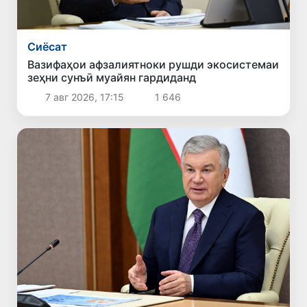
Сиёсат
Вазифаҳои афзалиятноки рушди экосистемаи
зеҳни сунъӣ муайян гардиданд
7 авг 2026, 17:15
1 646