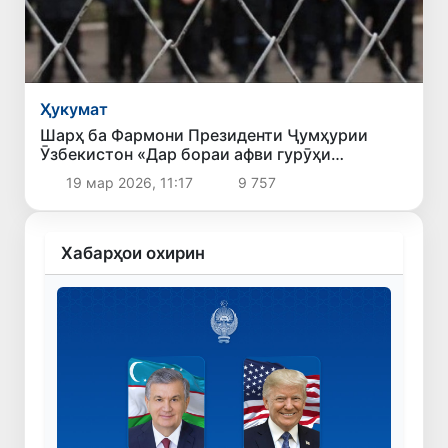
Ҳукумат
Шарҳ ба Фармони Президенти Ҷумҳурии
Ӯзбекистон «Дар бораи афви гурӯҳи
шахсоне, ки ҷазо адо мекунанд ва аз кирдори
19 мар 2026, 11:17
9 757
худ самимона пушаймон шуда, қатъӣ ба роҳи
ислоҳ гузаштаанд»
Хабарҳои охирин