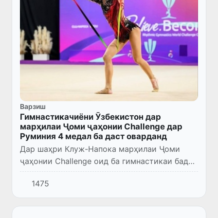
Варзиш
Гимнастикачиёни Ӯзбекистон дар
марҳилаи Ҷоми ҷаҳонии Challenge дар
Руминия 4 медал ба даст оварданд
Дар шаҳри Клуж-Напока марҳилаи Ҷоми
ҷаҳонии Challenge оид ба гимнастикаи бадеӣ
баргузор гардид. Намояндагони тими
1475
миллии Ӯзбекистон бо натиҷаҳои хуб
баромад намуда, 1 медали нуқра...