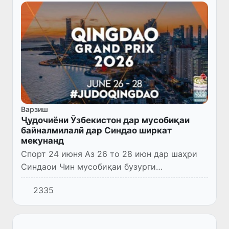
Варзиш
Ҷудочиёни Ӯзбекистон дар мусобиқаи
байналмилалӣ дар Синдао ширкат
мекунанд
Спорт 24 июня Аз 26 то 28 июн дар шаҳри
Синдаои Чин мусобиқаи бузурги
байналмилалӣ оид ба ҷудо аз силсилаи
2335
«Тоскулоҳи бузург» баргузор мешавад, ки аз
ҷумлаи мусобиқаҳои бонуфузи са...