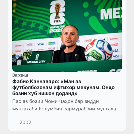
Варзиш
Фабио Каннаваро: «Ман аз
футболбозонам ифтихор мекунам. Онҳо
бозии хуб нишон доданд»
Пас аз бозии Ҷоми ҷаҳон бар зидди
мунтахаби Колумбия сармураббии мунтахаби
Ӯзбекистон Фабио Каннаваро дар нишасти
2002
матбуотӣ таассуроти худро аз бозӣ баён
кард.