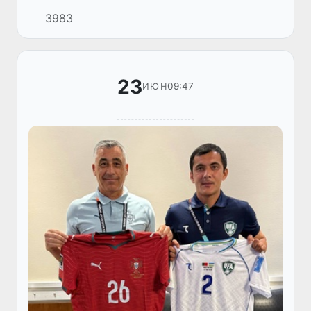
Португалия ва Ӯзбекистон нишасти расмии
3983
матбуотӣ баргузор шуд. Дар он сармураббии
дастаи мо Фабио Каннаваро ва...
23
09:47
ИЮН