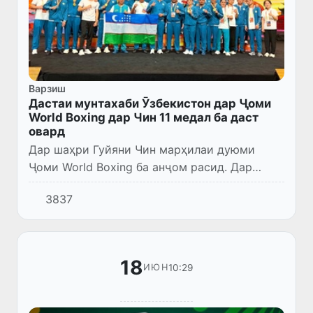
Варзиш
Дастаи мунтахаби Ӯзбекистон дар Ҷоми
World Boxing дар Чин 11 медал ба даст
овард
Дар шаҳри Гуйяни Чин марҳилаи дуюми
Ҷоми World Boxing ба анҷом расид. Дар
натиҷа, мунтахаби Ӯзбекистон соҳиби 11
3837
медал — 4 тилло, 3 нуқра ва 4 биринҷӣ
гардид.
18
10:29
ИЮН