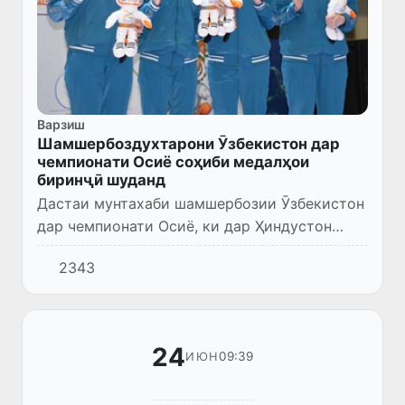
Варзиш
Шамшербоздухтарони Ӯзбекистон дар
чемпионати Осиё соҳиби медалҳои
биринҷӣ шуданд
Дастаи мунтахаби шамшербозии Ӯзбекистон
дар чемпионати Осиё, ки дар Ҳиндустон
баргузор мешавад, хазинаи медалҳои худро
2343
бо як ҷоизаи дигар ғанӣ гардонд. Дар
мусобиқаҳои даставӣ аз р...
24
09:39
ИЮН