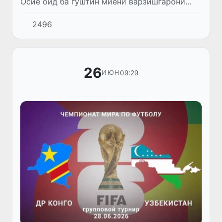
Осиё оид ба гӯштин миёни варзишгарони
синну соли U15 ва U20 оғоз гардид. То имрӯз
2496
мусобиқаҳои гӯштини юнону румӣ байни
наврасони то 15-сола ба...
26
09:29
ИЮН