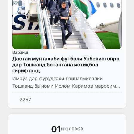
Варзиш
Дастаи мунтахаби футболи Ӯзбекистонро
дар Тошканд ботантана истиқбол
гирифтанд
Имрӯз дар фурудгоҳи байналмилалии
Тошканд ба номи Ислом Каримов маросими
ботантанаи истиқболи дастаи мунтахаби
2257
футболи Ӯзбекистон баргузор гардид, ки
бори аввал дар таърихи худ дар...
01
09:29
ИЮЛ