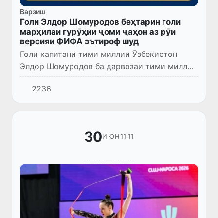
Варзиш
Голи Элдор Шомуродов беҳтарин голи
марҳилаи гурӯҳии ҷоми ҷаҳон аз рӯи
версияи ФИФА эътироф шуд
Голи капитани тими миллии Ӯзбекистон
Элдор Шомуродов ба дарвозаи тими миллии
Ҷумҳурии Демократии Конго дар натиҷаи
2236
овоздиҳӣ дар вебсайти расмии ФИФА дар
бахши Goal of the Tournamen...
30
11:11
ИЮН