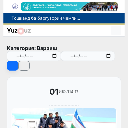
Шаҳрвандони Ӯзбекистон метавонанд дар доираи барномаи H-2A ба корҳои мавсимии кишоварзӣ дар ИМА сафарбар шаванд
Намояндагии Агентии муҳоҷират дар Москва моҳи июл ба зиёда аз 1,8 ҳазор шаҳрванди Ӯзбекистон кумак расонд
Yuz
uz
Дастаи мунтахаби Ӯзбекистон ба даври чорякниҳоии «Бозиҳои Оянда – 2026» дар Остона роҳ ёфт
Дар Қашқадарё анҷумани байналмилалии экологӣ бо иштироки ҷавонон аз нӯҳ кишвар баргузор мешавад
Категория: Варзиш
Тошканд ба баргузории чемпионати Осиё оид ба вазнабардорӣ омодагӣ мебинад
01
14:17
ИЮЛ