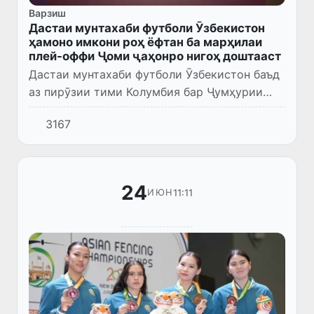
Варзиш
Дастаи мунтахаби футболи Ӯзбекистон
ҳамоно имкони роҳ ёфтан ба марҳилаи
плей-оффи Ҷоми ҷаҳонро нигоҳ доштааст
Дастаи мунтахаби футболи Ӯзбекистон баъд
аз пирӯзии тими Колумбия бар Ҷумҳурии
Демократии Конго бо ҳисоби 1:0 дар даври
3167
дуюми гурӯҳи K ҳанӯз имкони назариявии
роҳ ёфтан ба марҳилаи...
24
11:11
ИЮН