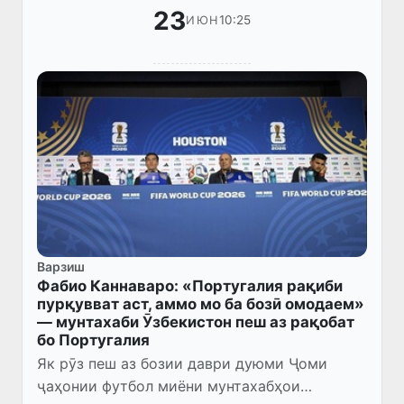
23
10:25
ИЮН
Варзиш
Фабио Каннаваро: «Португалия рақиби
пурқувват аст, аммо мо ба бозӣ омодаем»
— мунтахаби Ӯзбекистон пеш аз рақобат
бо Португалия
Як рӯз пеш аз бозии даври дуюми Ҷоми
ҷаҳонии футбол миёни мунтахабҳои