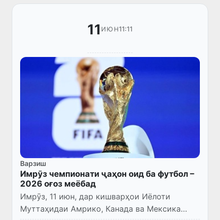
11
11:11
ИЮН
Варзиш
Имрӯз чемпионати ҷаҳон оид ба футбол –
2026 оғоз меёбад
Имрӯз, 11 июн, дар кишварҳои Иёлоти
Муттаҳидаи Амрико, Канада ва Мексика