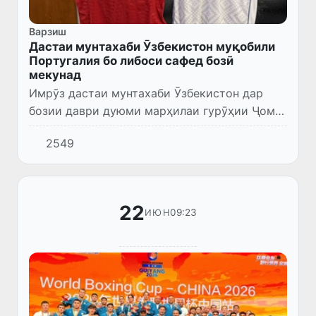
Варзиш
Дастаи мунтахаби Ӯзбекистон муқобили
Португалия бо либоси сафед бозӣ
мекунад
Имрӯз дастаи мунтахаби Ӯзбекистон дар
бозии даври дуюми марҳилаи гурӯҳии Ҷоми
ҷаҳонии футболи соли 2026 бо тими миллии
2549
Португалия рақобат мекунад. Вохӯрӣ дар
варзишгоҳи «Ҳюстон Стэ...
22
09:23
ИЮН