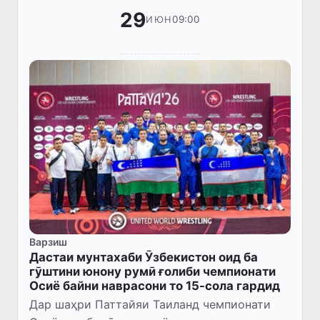
29
09:00
ИЮН
Варзиш
Дастаи мунтахаби Ӯзбекистон оид ба
гӯштини юнону румӣ ғолиби чемпионати
Осиё байни наврасони то 15-сола гардид
Дар шаҳри Паттайяи Таиланд чемпионати