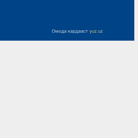
Омода кардааст
yuz.uz