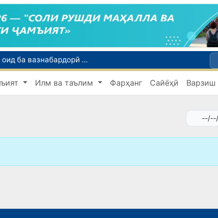
Тошканд ба баргузории чемпионати Осиё оид ба вазнабардорӣ омодагӣ мебинад
Шаҳрвандони Ӯзбекистон метавонанд дар доираи барномаи H-2A ба корҳои мавсимии кишоварзӣ дар ИМА сафарбар шаванд
мъият
Илм ва таълим
Фарҳанг
Сайёҳӣ
Варзиш
Намояндагии Агентии муҳоҷират дар Москва моҳи июл ба зиёда аз 1,8 ҳазор шаҳрванди Ӯзбекистон кумак расонд
Дастаи мунтахаби Ӯзбекистон ба даври чорякниҳоии «Бозиҳои Оянда – 2026» дар Остона роҳ ёфт
Дар Қашқадарё анҷумани байналмилалии экологӣ бо иштироки ҷавонон аз нӯҳ кишвар баргузор мешавад