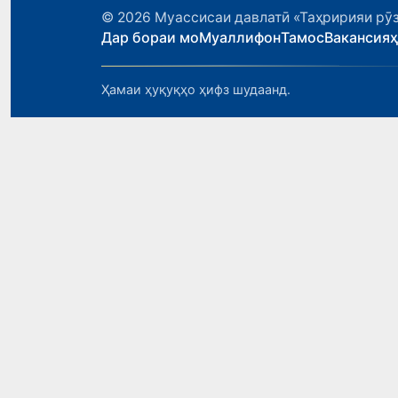
© 2026
Муассисаи давлатӣ «Таҳририяи рӯз
Дар бораи мо
Муаллифон
Тамос
Вакансия
Ҳамаи ҳуқуқҳо ҳифз шудаанд.