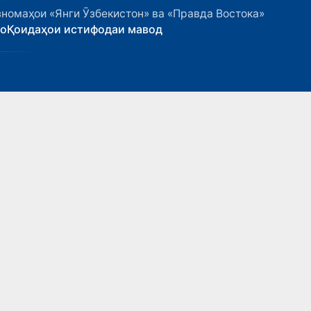
номаҳои «Янги Ӯзбекистон» ва «Правда Востока»
ҳо
Қоидаҳои истифодаи мавод