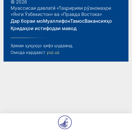
© 2026
Муассисаи давлатӣ «Таҳририяи рӯзномаҳои
«Янги Ӯзбекистон» ва «Правда Востока»
Дар бораи мо
Муаллифон
Тамос
Вакансияҳо
Қоидаҳои истифодаи мавод
Ҳамаи ҳуқуқҳо ҳифз шудаанд.
Омода кардааст
yuz.uz