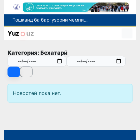
Тошканд ба баргузории чемпионати Осиё оид ба вазнабардорӣ омодагӣ мебинад
Шаҳрвандони Ӯзбекистон метавонанд дар доираи барномаи H-2A ба корҳои мавсимии кишоварзӣ дар ИМА сафарбар шаванд
Yuz
uz
Намояндагии Агентии муҳоҷират дар Москва моҳи июл ба зиёда аз 1,8 ҳазор шаҳрванди Ӯзбекистон кумак расонд
Дастаи мунтахаби Ӯзбекистон ба даври чорякниҳоии «Бозиҳои Оянда – 2026» дар Остона роҳ ёфт
Категория: Бехатарӣ
Дар Қашқадарё анҷумани байналмилалии экологӣ бо иштироки ҷавонон аз нӯҳ кишвар баргузор мешавад
Новостей пока нет.