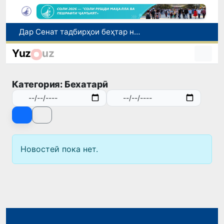
Дар Сенат тадбирҳои беҳтар намудани мавқеи Ӯзбекистон дар рейтингҳо ва индексҳои байналмилалӣ баррасӣ шуданд
Сарвари ВКХ-и Ӯзбекистон бо роҳбарияти Ҳиндустон музокирот анҷом дода, дар Форуми соҳибкории Ӯзбекистону Ҳиндустон иштирок кард
Yuz
uz
Дар Агентии муҳоҷират дуздии беш аз 1 миллиард сӯм маблағҳои буҷетӣ ошкор гардид
Оҷонсии мубориза бо коррупсия нисбат ба ҳокими ноҳияи Шаҳрисабз тафтиши хизматиро оғоз намуд
Категория: Бехатарӣ
Дар моҳи июл дар Ӯзбекистон нархи маҳсулоти озуқаворӣ коҳиш ёфт, аммо баъзе молу хидматрасониҳо гарон шуданд
Новостей пока нет.