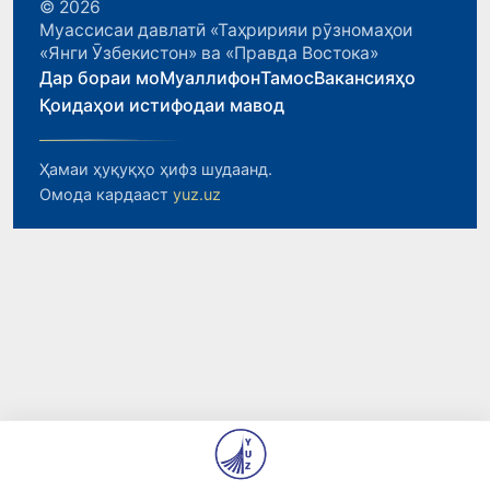
© 2026
Муассисаи давлатӣ «Таҳририяи рӯзномаҳои
«Янги Ӯзбекистон» ва «Правда Востока»
Дар бораи мо
Муаллифон
Тамос
Вакансияҳо
Қоидаҳои истифодаи мавод
Ҳамаи ҳуқуқҳо ҳифз шудаанд.
Омода кардааст
yuz.uz