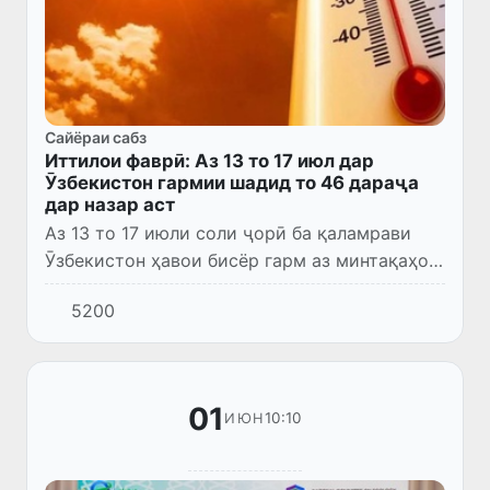
Сайёраи сабз
Иттилои фаврӣ: Аз 13 то 17 июл дар
Ӯзбекистон гармии шадид то 46 дараҷа
дар назар аст
Аз 13 то 17 июли соли ҷорӣ ба қаламрави
Ӯзбекистон ҳавои бисёр гарм аз минтақаҳои
ҷанубӣ ворид мешавад.
5200
01
10:10
ИЮН