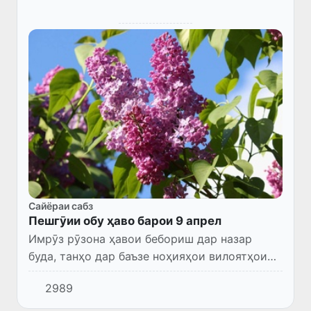
Сайёраи сабз
Пешгӯии обу ҳаво барои 9 апрел
Имрӯз рӯзона ҳавои бебориш дар назар
буда, танҳо дар баъзе ноҳияҳои вилоятҳои
Бухоро ва Навоӣ эҳтимоли борон ва раъду
2989
барқ вуҷуд дорад. Субҳ дар баъзе ҷойҳо
туман мешавад. Шамол да...