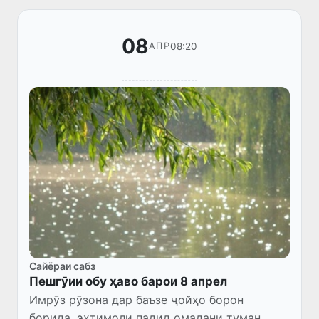
08
08:20
АПР
Сайёраи сабз
Пешгӯии обу ҳаво барои 8 апрел
Имрӯз рӯзона дар баъзе ҷойҳо борон
борида, эҳтимоли падид омадани туман