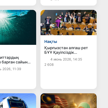
Нақты
Қырғызстан алғаш рет
БҰҰ Қауіпсіздік
Кеңесінің тұрақты емес
хиттардың
4 июнь 2026, 14:35
мүшесі болып сайланды
 барған сайын
2 608
п бара
ь 2026, 11:39
н ескертті