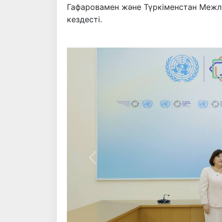
Гафаровамен және Түркіменстан Межл
кездесті.
Алдыңғы