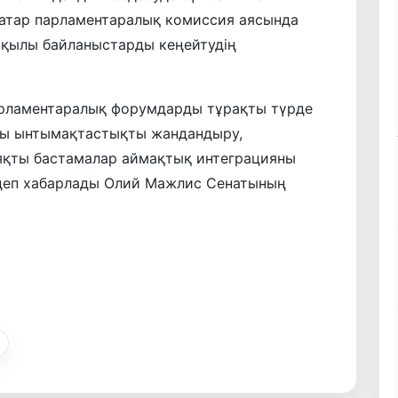
қатар парламентаралық комиссия аясында
 арқылы байланыстарды кеңейтудің
арламентаралық форумдарды тұрақты түрде
ағы ынтымақтастықты жандандыру,
яқты бастамалар аймақтық интеграцияны
, деп хабарлады Олий Мажлис Сенатының