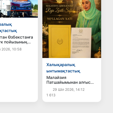
ралық
қтастық
тан Өзбекстанға
үк пойызының
ы жолға
 2026, 10:58
ы
Халықаралық
ынтымақтастық
Малайзия
Патшайымынан алғыс
хат
29 Шіл 2026, 14:12
1 613