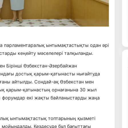
а парламентаралық ынтымақтастықты одан әрі
тарды кеңейту мәселелері талқыланды.
ен Бірінші Өзбекстан-Әзербайжан
ындағы достық қарым-қатынасты нығайтуда
лғаны айтылды. Сондай-ақ Өзбекстан мен
ық қарым-қатынастың орнағанына 30 жыл
ай форумдар екі жақты байланыстарды жаңа
алық ынтымақтастық топтарының қызметі
ы мойындалды. Кездесуде бұл бағыттағы