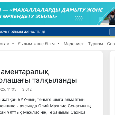
 жүк пойызы жөнелтілді
Адам саудасынан зардап шеккен азаматтар әлеуметтік қызметтермен қамтылады
оғам
Ғылым және білім
Мәдениет
Туризм
Спо
Тарихи күн: Өзбекстанның «Самарқант-2028» жасанды серігі орбитаға сәтті шығарылды
 қабылдаудың соңғы күні
би дүниеге келді?
ламентаралық
олашағы талқыланды
25, 11:05
3 612
п жатқан БҰҰ-ның теңізге шыға алмайтын
еренциясы аясында Олий Мажлис Сенатының
жан Ұлттық Межлисінің Төрайымы Сахиба