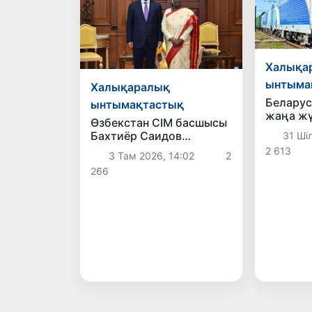
Халықа
ынтыма
Халықаралық
Беларус
ынтымақтастық
жаңа ж
Өзбекстан СІМ басшысы
қатынау
Бахтиёр Саидов
31 Шіл
қойылд
Үндістан Президентімен
2 613
3 Там 2026, 14:02
2
екіжақты
266
байланыстарды нығайту
мәселелерін талқылады