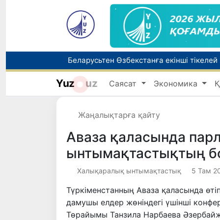
Беларусьтен Өзбекстанға екінші тікелей
Yuz
uz
Саясат
Экономика
Қ
Бүгін оқуды көшіру бойынша өтініштерді
Жарты жылда Өзбекстанда қанша егіз сә
Жаңалықтарға қайту
Аваза қаласында пар
ынтымақтастықтың б
Халықаралық ынтымақтастық
5 Там 20
Түркіменстанның Аваза қаласында өті
дамушы елдер жөніндегі үшінші конф
Төрайымы Танзила Нарбаева Әзербай