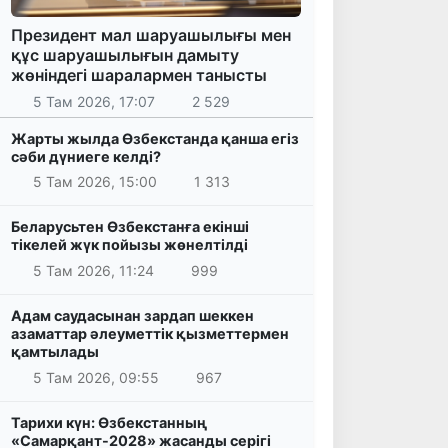
Президент мал шаруашылығы мен
құс шаруашылығын дамыту
жөніндегі шаралармен танысты
5 Там 2026, 17:07
2 529
Жарты жылда Өзбекстанда қанша егіз
сәби дүниеге келді?
5 Там 2026, 15:00
1 313
Беларусьтен Өзбекстанға екінші
тікелей жүк пойызы жөнелтілді
5 Там 2026, 11:24
999
Адам саудасынан зардап шеккен
азаматтар әлеуметтік қызметтермен
қамтылады
5 Там 2026, 09:55
967
Тарихи күн: Өзбекстанның
«Самарқант-2028» жасанды серігі