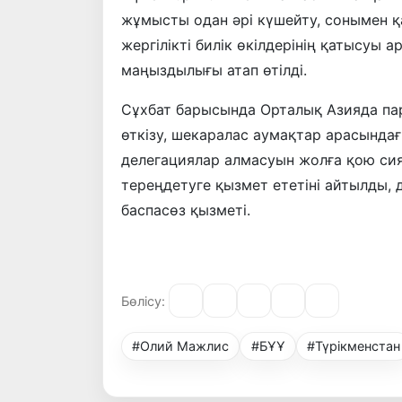
жұмысты одан әрі күшейту, сонымен 
жергілікті билік өкілдерінің қатысуы
маңыздылығы атап өтілді.
Сұхбат барысында Орталық Азияда п
өткізу, шекаралас аумақтар арасынд
делегациялар алмасуын жолға қою си
тереңдетуге қызмет ететіні айтылды
баспасөз қызметі.
Бөлісу:
#Олий Мажлис
#БҰҰ
#Түрікменстан