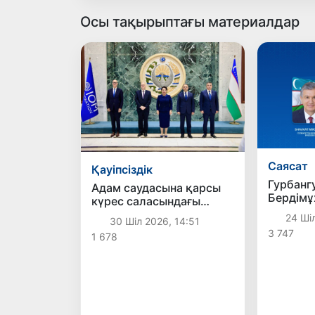
Осы тақырыптағы материалдар
Саясат
Қауіпсіздік
Гурбанг
Адам саудасына қарсы
Бердімұ
күрес саласындағы
Өзбекст
ұлттық және аймақтық
24 Шіл
30 Шіл 2026, 14:51
құттық
ынтымақтастықтың
3 747
1 678
жаңа басым бағыттары
белгіленді