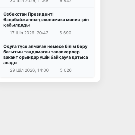
30 Шіл 2026, 11:58
5 842
Өзбекстан Президенті
Әзербайжанның экономика министрін
қабылдады
17 Шіл 2026, 20:42
5 690
Оқуға түсе алмаған немесе білім беру
бағытын таңдамаған талапкерлер
вакант орындар үшін байқауға қатыса
алады
29 Шіл 2026, 14:00
5 026