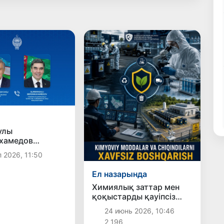
улы
хамедов
ан Президентін
 2026, 11:50
тады
Ел назарында
Химиялық заттар мен
қоқыстарды қауіпсіз
басқару жөніндегі жаңа
24 июнь 2026, 10:46
жоба бекітілді
2 196