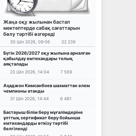
Жаңа оқу жылынан бастап
мектептерде сабақ сағаттарын
бөлу тәртібі өзгереді
30 Шіл 2026, 09:06
32 239
Бүгін 2026/2027 оқу жылына арналған
қабылдау емтихандары толық
аяқталады
23 Шіл 2026, 14:04
7 569
Аҳаджон Кимсанбоев шахматтан әлем
чемпионы атанды
31 Шіл 2026, 14:44
6 481
Бастауыш білім беру мұғалімдеріне
ұлттық сертификат беру бойынша
емтихандарды өткізу тәртібі
белгіленді