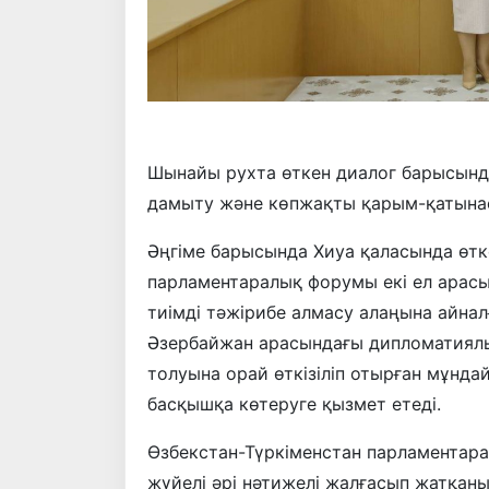
Шынайы рухта өткен диалог барысынд
дамыту және көпжақты қарым-қатынас
Әңгіме барысында Хиуа қаласында өтк
парламентаралық форумы екі ел арас
тиімді тәжірибе алмасу алаңына айна
Әзербайжан арасындағы дипломатиял
толуына орай өткізіліп отырған мұнд
басқышқа көтеруге қызмет етеді.
Өзбекстан-Түркіменстан парламентар
жүйелі әрі нәтижелі жалғасып жатқан