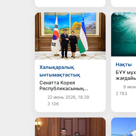
Нақты
Халықаралық
БҰҰ мұ
ынтымақтастық
жағдайы
Сенатта Корея
нашарла
9 июн
Республикасының
жатқаны
2 783
делегациясымен кездесу
22 июнь 2026, 18:29
өтті
3 106