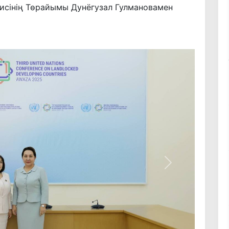
исінің Төрайымы Дунёгузал Гулмановамен
Келесі