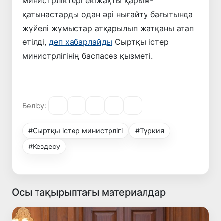
министрліктері екіжақты қарым-
қатынастарды одан әрі нығайту бағытында
жүйелі жұмыстар атқарылып жатқаны атап
өтілді,
деп хабарлайды
Сыртқы істер
министрлігінің баспасөз қызметі.
Бөлісу:
#Сыртқы істер министрлігі
#Түркия
#Кездесу
Осы тақырыптағы материалдар