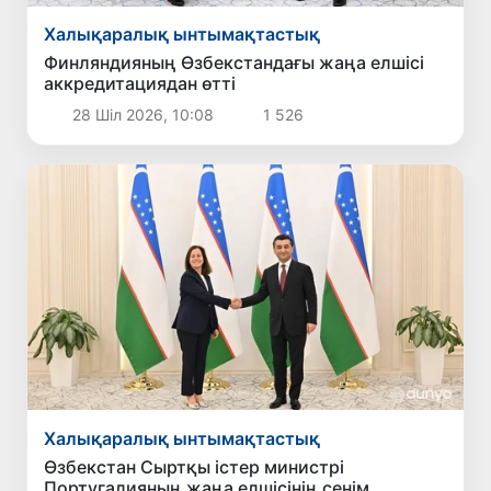
Халықаралық ынтымақтастық
Финляндияның Өзбекстандағы жаңа елшісі
аккредитациядан өтті
28 Шіл 2026, 10:08
1 526
Халықаралық ынтымақтастық
Өзбекстан Сыртқы істер министрі
Португалияның жаңа елшісінің сенім