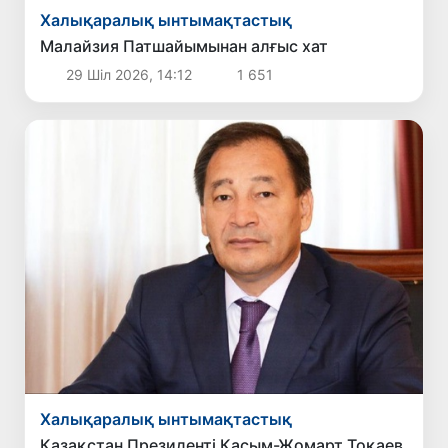
Халықаралық ынтымақтастық
Малайзия Патшайымынан алғыс хат
29 Шіл 2026, 14:12
1 651
Халықаралық ынтымақтастық
Қазақстан Президенті Қасым-Жомарт Тоқаев