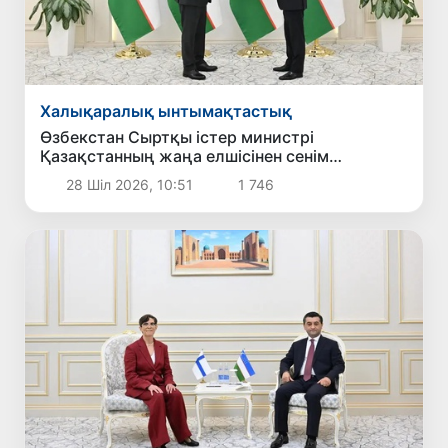
Халықаралық ынтымақтастық
Өзбекстан Сыртқы істер министрі
Қазақстанның жаңа елшісінен сенім
грамоталарының көшірмелерін қабылдады
28 Шіл 2026, 10:51
1 746