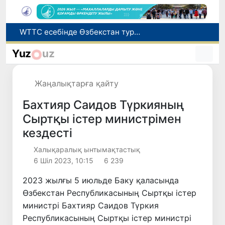
Мүмкіндігі шектеулі талапкерлерге қабылдау емтихандарында қосымша уақыт беріледі
Беларусьтен Өзбекстанға екінші тікелей жүк пойызы жөнелтілді
Yuz
uz
Адам саудасынан зардап шеккен азаматтар әлеуметтік қызметтермен қамтылады
Жарты жылда Өзбекстанда қанша егіз сәби дүниеге келді?
Жаңалықтарға қайту
WTTC есебінде Өзбекстан туризмнің өсу қарқыны бойынша Орталық Азияда бірінші орынға шықты
Бахтияр Саидов Түркияның
Сыртқы істер министрімен
кездесті
Халықаралық ынтымақтастық
6 Шіл 2023, 10:15
6 239
2023 жылғы 5 июльде Баку қаласында
Өзбекстан Республикасының Сыртқы істер
министрі Бахтияр Саидов Түркия
Республикасының Сыртқы істер министрі