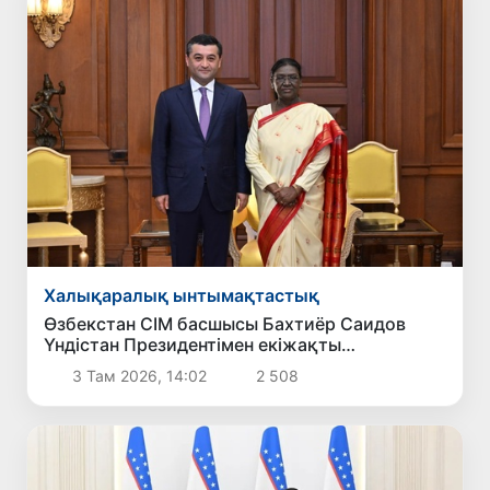
Халықаралық ынтымақтастық
Өзбекстан СІМ басшысы Бахтиёр Саидов
Үндістан Президентімен екіжақты
байланыстарды нығайту мәселелерін
3 Там 2026, 14:02
2 508
талқылады