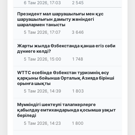
6 Там 2026, 17:03
2 545
Президент мал шаруашылығы мен құс
шаруашылығын дамыту жөніндегі
шаралармен танысты
5 Там 2026, 17:07
3 646
Жарты жылда Өзбекстанда қанша егіз сәби
дүниеге келді?
5 Там 2026, 15:00
1 748
WTTC есебінде Өзбекстан туризмнің өсу
қарқыны бойынша Орталық Азияда бірінші
орынға шықты
5 Там 2026, 14:39
1 803
Мүмкіндігі шектеулі талапкерлерге
қабылдау емтихандарында қосымша уақыт
беріледі
5 Там 2026, 14:23
1 800