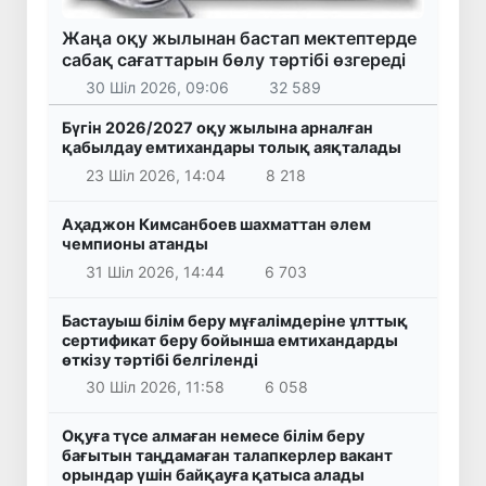
Жаңа оқу жылынан бастап мектептерде
сабақ сағаттарын бөлу тәртібі өзгереді
30 Шіл 2026, 09:06
32 589
Бүгін 2026/2027 оқу жылына арналған
қабылдау емтихандары толық аяқталады
23 Шіл 2026, 14:04
8 218
Аҳаджон Кимсанбоев шахматтан әлем
чемпионы атанды
31 Шіл 2026, 14:44
6 703
Бастауыш білім беру мұғалімдеріне ұлттық
сертификат беру бойынша емтихандарды
өткізу тәртібі белгіленді
30 Шіл 2026, 11:58
6 058
Оқуға түсе алмаған немесе білім беру
бағытын таңдамаған талапкерлер вакант
орындар үшін байқауға қатыса алады