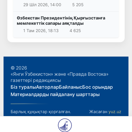
29 Шіл 2026, 14:00
5 205
Өзбекстан Президентінің Қырғызстанға
мемлекеттік сапары аяқталды
1 Там 2026, 18:13
4 625
© 2026
«Янги Ўзбекистон» және «Правда Востока»
газеттері редакциясы
Біз туралы
Авторлар
Байланыс
Бос орындар
Материалдарды пайдалану шарттары
Барлық құқықтар қорғалған.
Жасаған
yuz.uz