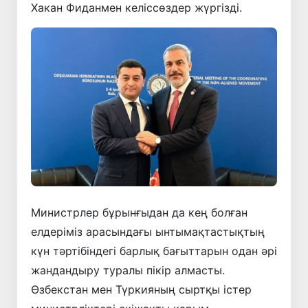
Хакан Фиданмен келіссөздер жүргізді.
Министрлер бұрынғыдан да кең болған
елдеріміз арасындағы ынтымақтастықтың
күн тәртібіндегі барлық бағыттарын одан әрі
жандандыру туралы пікір алмасты.
Өзбекстан мен Түркияның сыртқы істер