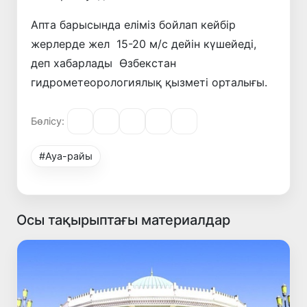
Апта барысында еліміз бойлап кейбір
жерлерде жел 15-20 м/с дейін күшейеді,
деп хабарлады Өзбекстан
гидрометеорологиялық қызметі орталығы.
Бөлісу:
#Ауа-райы
Осы тақырыптағы материалдар