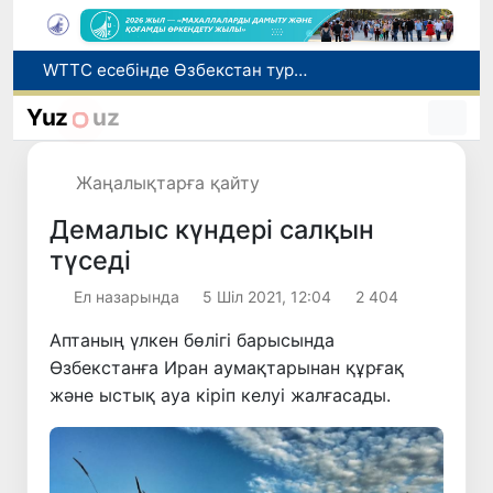
Мүмкіндігі шектеулі талапкерлерге қабылдау емтихандарында қосымша уақыт беріледі
Беларусьтен Өзбекстанға екінші тікелей жүк пойызы жөнелтілді
Yuz
uz
Адам саудасынан зардап шеккен азаматтар әлеуметтік қызметтермен қамтылады
Жарты жылда Өзбекстанда қанша егіз сәби дүниеге келді?
Жаңалықтарға қайту
WTTC есебінде Өзбекстан туризмнің өсу қарқыны бойынша Орталық Азияда бірінші орынға шықты
Демалыс күндері салқын
түседі
Ел назарында
5 Шіл 2021, 12:04
2 404
Аптаның үлкен бөлігі барысында
Өзбекстанға Иран аумақтарынан құрғақ
және ыстық ауа кіріп келуі жалғасады.