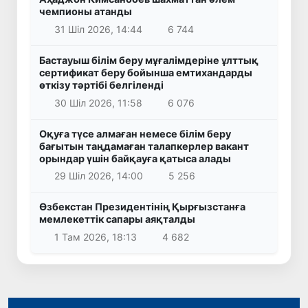
чемпионы атанды
31 Шіл 2026, 14:44
6 744
Бастауыш білім беру мұғалімдеріне ұлттық
сертификат беру бойынша емтихандарды
өткізу тәртібі белгіленді
30 Шіл 2026, 11:58
6 076
Оқуға түсе алмаған немесе білім беру
бағытын таңдамаған талапкерлер вакант
орындар үшін байқауға қатыса алады
29 Шіл 2026, 14:00
5 256
Өзбекстан Президентінің Қырғызстанға
мемлекеттік сапары аяқталды
1 Там 2026, 18:13
4 682