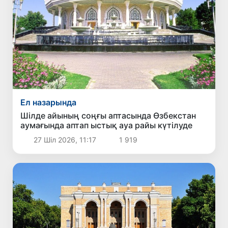
Ел назарында
Шілде айының соңғы аптасында Өзбекстан
аумағында аптап ыстық ауа райы күтілуде
27 Шіл 2026, 11:17
1 919