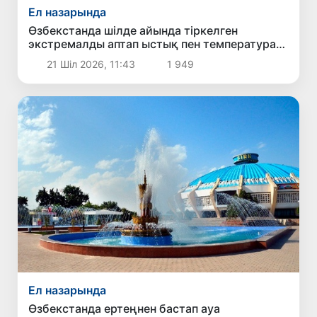
Ел назарында
Өзбекстанда шілде айында тіркелген
экстремалды аптап ыстық пен температура
рекордтарының себебі неде?
21 Шіл 2026, 11:43
1 949
Ел назарында
Өзбекстанда ертеңнен бастап ауа