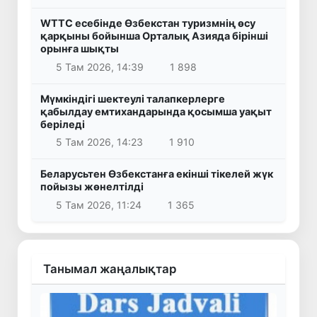
WTTC есебінде Өзбекстан туризмнің өсу
қарқыны бойынша Орталық Азияда бірінші
орынға шықты
5 Там 2026, 14:39
1 898
Мүмкіндігі шектеулі талапкерлерге
қабылдау емтихандарында қосымша уақыт
беріледі
5 Там 2026, 14:23
1 910
Беларусьтен Өзбекстанға екінші тікелей жүк
пойызы жөнелтілді
5 Там 2026, 11:24
1 365
Танымал жаңалықтар