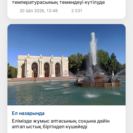
температурасының төмендеуі күтілуде
20 Шіл 2026, 13:46
2 031
Ел назарында
Елімізде жұмыс аптасының соңына дейін
аптап ыстық біртіндеп күшейеді