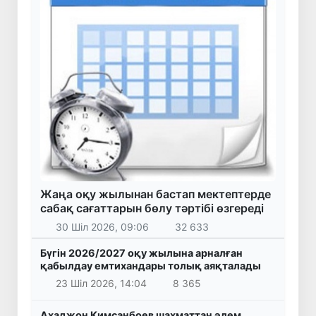
Жаңа оқу жылынан бастап мектептерде
сабақ сағаттарын бөлу тәртібі өзгереді
30 Шіл 2026, 09:06
32 633
Бүгін 2026/2027 оқу жылына арналған
қабылдау емтихандары толық аяқталады
23 Шіл 2026, 14:04
8 365
Аҳаджон Кимсанбоев шахматтан әлем