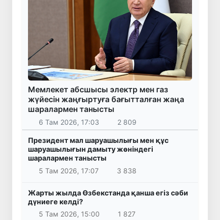
Мемлекет абсшысы электр мен газ
жүйесін жаңғыртуға бағытталған жаңа
шаралармен танысты
6 Там 2026, 17:03
2 809
Президент мал шаруашылығы мен құс
шаруашылығын дамыту жөніндегі
шаралармен танысты
5 Там 2026, 17:07
3 838
Жарты жылда Өзбекстанда қанша егіз сәби
дүниеге келді?
5 Там 2026, 15:00
1 827