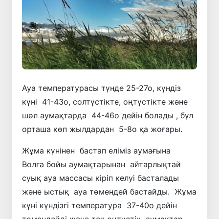
Ауа температурасы түнде 25-27о, күндіз
күні 41-43о, солтүстікте, оңтүстікте және
шөл аумақтарда 44-46о дейін болады , бұл
орташа көп жылдардан 5-8о қа жоғары.
Жұма күнінен бастап еліміз аумағына
Волга бойы аумақтарынан айтарлықтай
суық ауа массасы кіріп келуі басталады
және ыстық ауа төмендей бастайды. Жұма
күні күндізгі температура 37-40о дейін
төмендейді және тек оңтүстік аумақтар