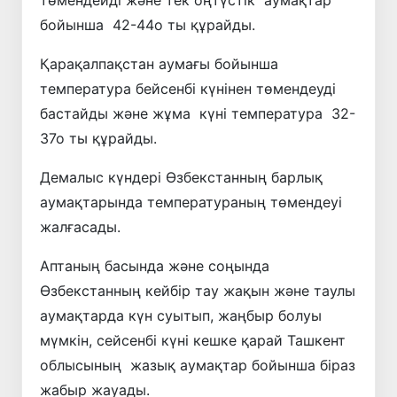
бойынша 42-44о ты құрайды.
Қарақалпақстан аумағы бойынша
температура бейсенбі күнінен төмендеуді
бастайды және жұма күні температура 32-
37о ты құрайды.
Демалыс күндері Өзбекстанның барлық
аумақтарында температураның төмендеуі
жалғасады.
Аптаның басында және соңында
Өзбекстанның кейбір тау жақын және таулы
аумақтарда күн суытып, жаңбыр болуы
мүмкін, сейсенбі күні кешке қарай Ташкент
облысының жазық аумақтар бойынша біраз
жабыр жауады.