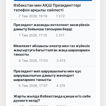
Өзбекстан мен АҚШ Президенттері
телефон арқылы сөйлесті
7 Там 2026, 19:18
1 572
Президент жасанды интеллект экожүйесін
дамыту бойынша тапсырма берді
7 Там 2026, 17:15
2 317
Мемлекет абсшысы электр мен газ жүйесін
жаңғыртуға бағытталған жаңа шаралармен
танысты
6 Там 2026, 17:03
3 415
Президент мал шаруашылығы мен құс
шаруашылығын дамыту жөніндегі
шаралармен танысты
5 Там 2026, 17:07
4 274
Жарты жылда Өзбекстанда қанша егіз сәби
дүниеге келді?