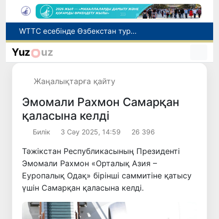
Мүмкіндігі шектеулі талапкерлерге қабылдау емтихандарында қосымша уақыт беріледі
Беларусьтен Өзбекстанға екінші тікелей жүк пойызы жөнелтілді
Yuz
uz
Адам саудасынан зардап шеккен азаматтар әлеуметтік қызметтермен қамтылады
Жарты жылда Өзбекстанда қанша егіз сәби дүниеге келді?
Жаңалықтарға қайту
WTTC есебінде Өзбекстан туризмнің өсу қарқыны бойынша Орталық Азияда бірінші орынға шықты
Эмомали Рахмон Самарқан
қаласына келді
Билік
3 Сәу 2025, 14:59
26 396
Тәжікстан Республикасының Президенті
Эмомали Рахмон «Орталық Азия –
Еуропалық Одақ» бірінші саммитіне қатысу
үшін Самарқан қаласына келді.