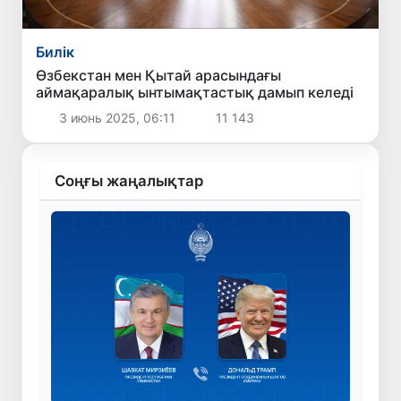
Билік
Өзбекстан мен Қытай арасындағы
аймақаралық ынтымақтастық дамып келеді
3 июнь 2025, 06:11
11 143
Соңғы жаңалықтар