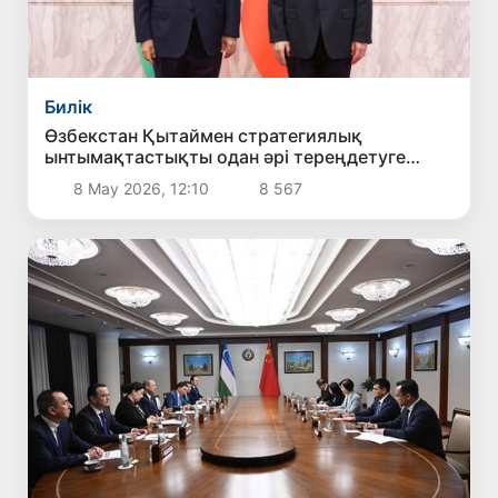
Билік
Өзбекстан Қытаймен стратегиялық
ынтымақтастықты одан әрі тереңдетуге
мүдделі екенін мәлімдеді
8 Мау 2026, 12:10
8 567