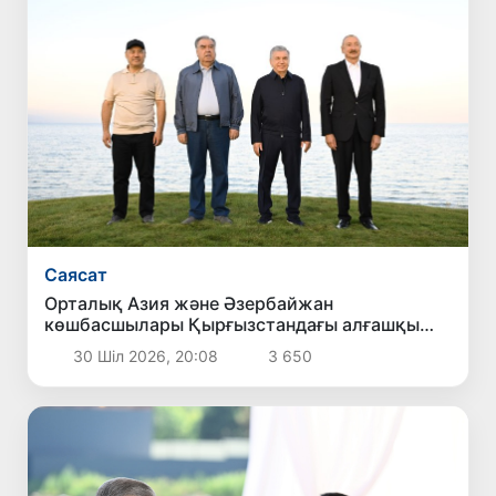
Саясат
Орталық Азия және Әзербайжан
көшбасшылары Қырғызстандағы алғашқы
халықаралық деңгейдегі гольф клубының
30 Шіл 2026, 20:08
3 650
ашылуына қатысты