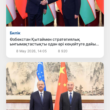
Билік
Өзбекстан Қытаймен стратегиялық
ынтымақтастықты одан әрі кеңейтуге дайын
екенін мәлімдеді
8 Мау 2026, 14:05
8 920