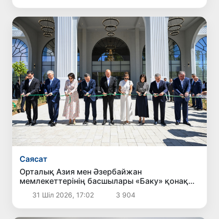
Саясат
Орталық Азия мен Әзербайжан
мемлекеттерінің басшылары «Баку» қонақ
үйінің ашылу рәсіміне қатысты
31 Шіл 2026, 17:02
3 904