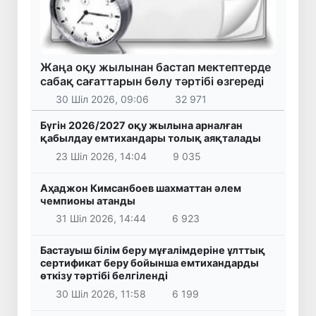
Жаңа оқу жылынан бастап мектептерде
сабақ сағаттарын бөлу тәртібі өзгереді
30 Шіл 2026, 09:06
32 971
Бүгін 2026/2027 оқу жылына арналған
қабылдау емтихандары толық аяқталады
23 Шіл 2026, 14:04
9 035
Аҳаджон Кимсанбоев шахматтан әлем
чемпионы атанды
31 Шіл 2026, 14:44
6 923
Бастауыш білім беру мұғалімдеріне ұлттық
сертификат беру бойынша емтихандарды
өткізу тәртібі белгіленді
30 Шіл 2026, 11:58
6 199