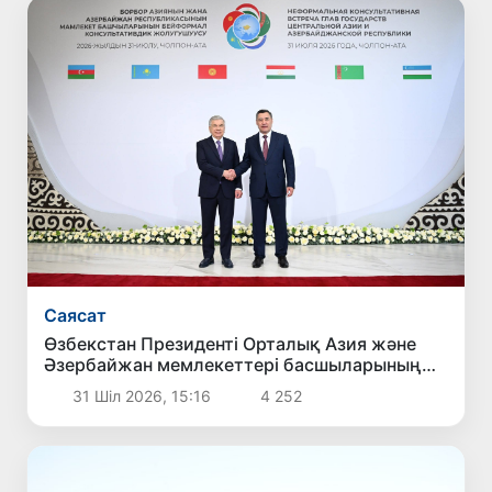
Саясат
Өзбекстан Президенті Орталық Азия және
Әзербайжан мемлекеттері басшыларының
бейресми кездесуіне қатысты
31 Шіл 2026, 15:16
4 252