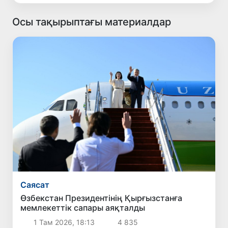
Осы тақырыптағы материалдар
Саясат
Өзбекстан Президентінің Қырғызстанға
мемлекеттік сапары аяқталды
1 Там 2026, 18:13
4 835