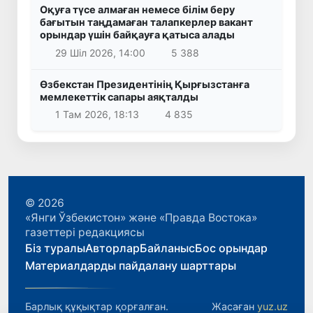
Оқуға түсе алмаған немесе білім беру
бағытын таңдамаған талапкерлер вакант
орындар үшін байқауға қатыса алады
29 Шіл 2026, 14:00
5 388
Өзбекстан Президентінің Қырғызстанға
мемлекеттік сапары аяқталды
1 Там 2026, 18:13
4 835
© 2026
«Янги Ўзбекистон» және «Правда Востока»
газеттері редакциясы
Біз туралы
Авторлар
Байланыс
Бос орындар
Материалдарды пайдалану шарттары
Барлық құқықтар қорғалған.
Жасаған
yuz.uz