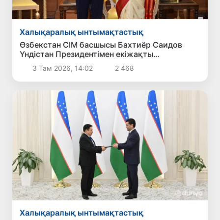
Халықаралық ынтымақтастық
Өзбекстан СІМ басшысы Бахтиёр Саидов
Үндістан Президентімен екіжақты
байланыстарды нығайту мәселелерін
3 Там 2026, 14:02
2 468
талқылады
Халықаралық ынтымақтастық