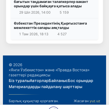
бағытын таңдамаған талапкерлер вакант
орындар үшін байқауға қатыса алады
29 Шіл 2026, 14:00
5 159
Өзбекстан Президентінің Қырғызстанға
мемлекеттік сапары аяқталды
1 Там 2026, 18:13
4 527
© 2026
«Янги Ўзбекистон» және «Правда Востока»
газеттері редакциясы
Біз туралы
Авторлар
Байланыс
Бос орындар
Материалдарды пайдалану шарттары
Барлық құқықтар қорғалған.
Жасаған
yuz.uz