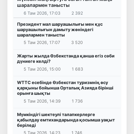
шаралармен танысты
6 Там 2026, 17:03
2 392
Президент мал шаруашылығы мен құс
шаруашылығын дамыту жөніндегі
шаралармен танысты
5 Там 2026, 17:07
3 520
Жарты жылда Өзбекстанда қанша егіз сәби
дүниеге келді?
5 Там 2026, 15:00
1 683
WTTC есебінде Өзбекстан туризмнің өсу
қарқыны бойынша Орталық Азияда бірінші
орынға шықты
5 Там 2026, 14:39
1 736
Мүмкіндігі шектеулі талапкерлерге
қабылдау емтихандарында қосымша уақыт
беріледі
5 Там 2026, 14:23
1 746