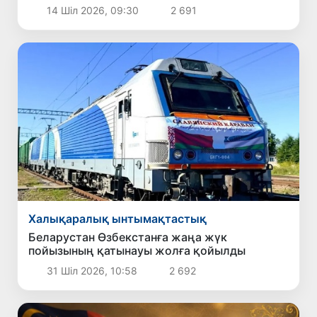
14 Шіл 2026, 09:30
2 691
Халықаралық ынтымақтастық
Беларустан Өзбекстанға жаңа жүк
пойызының қатынауы жолға қойылды
31 Шіл 2026, 10:58
2 692