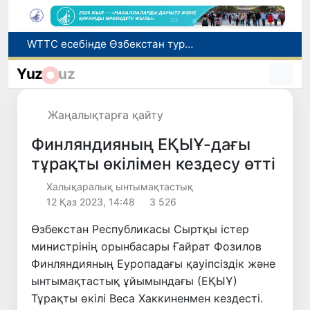
Мүмкіндігі шектеулі талапкерлерге қабылдау емтихандарында қосымша уақыт беріледі
Беларусьтен Өзбекстанға екінші тікелей жүк пойызы жөнелтілді
Yuz
uz
Адам саудасынан зардап шеккен азаматтар әлеуметтік қызметтермен қамтылады
Жарты жылда Өзбекстанда қанша егіз сәби дүниеге келді?
Жаңалықтарға қайту
WTTC есебінде Өзбекстан туризмнің өсу қарқыны бойынша Орталық Азияда бірінші орынға шықты
Финляндияның ЕҚЫҰ-дағы
тұрақты өкілімен кездесу өтті
Халықаралық ынтымақтастық
12 Қаз 2023, 14:48
3 526
Өзбекстан Республикасы Сыртқы істер
министрінің орынбасары Ғайрат Фозилов
Финляндияның Еуропадағы қауіпсіздік және
ынтымақтастық ұйымындағы (ЕҚЫҰ)
Тұрақты өкілі Веса Хаккиненмен кездесті.