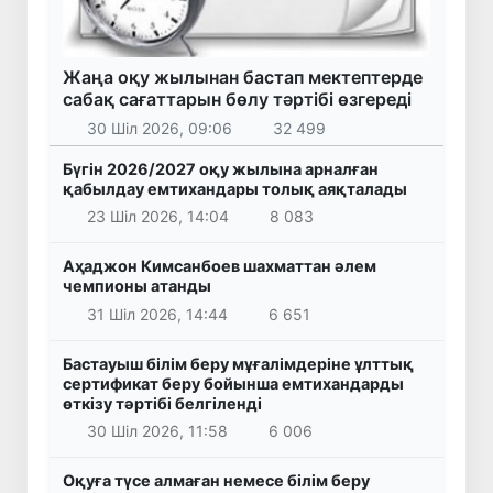
Жаңа оқу жылынан бастап мектептерде
сабақ сағаттарын бөлу тәртібі өзгереді
30 Шіл 2026, 09:06
32 499
Бүгін 2026/2027 оқу жылына арналған
қабылдау емтихандары толық аяқталады
23 Шіл 2026, 14:04
8 083
Аҳаджон Кимсанбоев шахматтан әлем
чемпионы атанды
31 Шіл 2026, 14:44
6 651
Бастауыш білім беру мұғалімдеріне ұлттық
сертификат беру бойынша емтихандарды
өткізу тәртібі белгіленді
30 Шіл 2026, 11:58
6 006
Оқуға түсе алмаған немесе білім беру