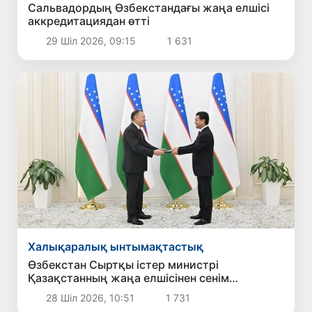
Сальвадордың Өзбекстандағы жаңа елшісі
аккредитациядан өтті
29 Шіл 2026, 09:15
1 631
Халықаралық ынтымақтастық
Өзбекстан Сыртқы істер министрі
Қазақстанның жаңа елшісінен сенім
грамоталарының көшірмелерін қабылдады
28 Шіл 2026, 10:51
1 731