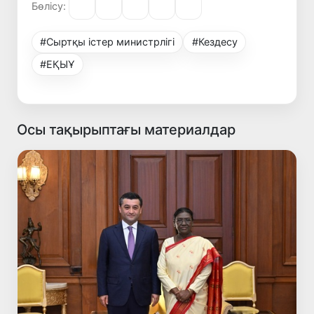
Бөлісу:
#Сыртқы істер министрлігі
#Кездесу
#ЕҚЫҰ
Осы тақырыптағы материалдар