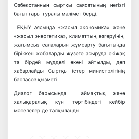
Өзбекстанның сыртқы саясатының негізгі
бағыттары туралы мәлімет берді.
ЕҚЫҰ аясында «жасыл экономика» және
«жасыл энергетика», климаттың өзгеруінің
жағымсыз салаларын жұмсарту бағытында
біріккен жобаларды жүзеге асыруда екіжақ
та бірдей мүдделі екені айтылды, деп
хабарлайды Сыртқы істер министрлігінің
баспасөз қызметі.
Диалог барысында аймақтық және
халықаралық күн тәртібіндегі кейбір
мәселелер де талқыланды.