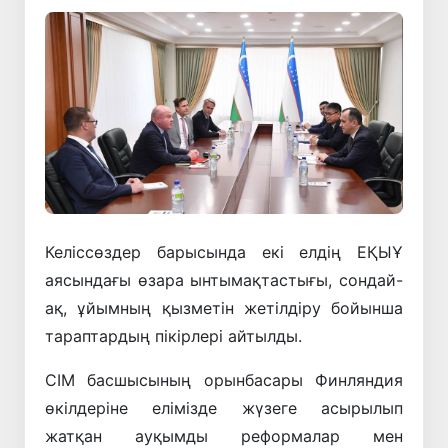
Келіссөздер барысында екі елдің ЕҚЫҰ
аясындағы өзара ынтымақтастығы, сондай-
ақ, ұйымның қызметін жетілдіру бойынша
тараптардың пікірлері айтылды.
СІМ басшысының орынбасары Финляндия
өкілдеріне елімізде жүзеге асырылып
жатқан ауқымды реформалар мен