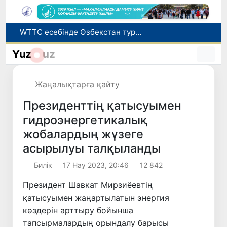
Мүмкіндігі шектеулі талапкерлерге қабылдау емтихандарында қосымша уақыт беріледі
Беларусьтен Өзбекстанға екінші тікелей жүк пойызы жөнелтілді
Yuz
uz
Адам саудасынан зардап шеккен азаматтар әлеуметтік қызметтермен қамтылады
Жарты жылда Өзбекстанда қанша егіз сәби дүниеге келді?
Жаңалықтарға қайту
WTTC есебінде Өзбекстан туризмнің өсу қарқыны бойынша Орталық Азияда бірінші орынға шықты
Президенттің қатысуымен
гидроэнергетикалық
жобалардың жүзеге
асырылуы талқыланды
Билік
17 Нау 2023, 20:46
12 842
Президент Шавкат Мирзиёевтің
қатысуымен жаңартылатын энергия
көздерін арттыру бойынша
тапсырмалардың орындалу барысы