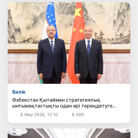
Билік
Өзбекстан Қытаймен стратегиялық
ынтымақтастықты одан әрі тереңдетуге
мүдделі екенін мәлімдеді
8 Мау 2026, 12:10
8 395