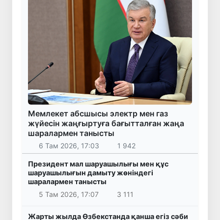
Мемлекет абсшысы электр мен газ
жүйесін жаңғыртуға бағытталған жаңа
шаралармен танысты
6 Там 2026, 17:03
1 942
Президент мал шаруашылығы мен құс
шаруашылығын дамыту жөніндегі
шаралармен танысты
5 Там 2026, 17:07
3 111
Жарты жылда Өзбекстанда қанша егіз сәби