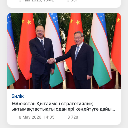
Билік
Өзбекстан Қытаймен стратегиялық
ынтымақтастықты одан әрі кеңейтуге дайын
екенін мәлімдеді
8 Мау 2026, 14:05
8 728