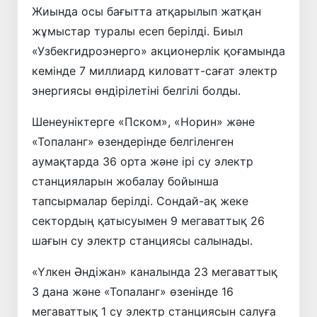
Жиында осы бағытта атқарылып жатқан
жұмыстар туралы есеп берілді. Биыл
«Узбекгидроэнерго» акционерлік қоғамында
кемінде 7 миллиард киловатт-сағат электр
энергиясы өндірілетіні белгілі болды.
Шенеуніктерге «Пском», «Норин» және
«Топаланг» өзендерінде белгіленген
аумақтарда 36 орта және ірі су электр
станцияларын жобалау бойынша
тапсырмалар берілді. Сондай-ақ жеке
сектордың қатысуымен 9 мегаваттық 26
шағын су электр станциясы салынады.
«Үлкен Әндіжан» каналында 23 мегаваттық
3 дана және «Топаланг» өзенінде 16
мегаваттық 1 су электр станциясын салуға