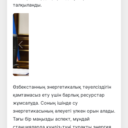
талқыланды.
Алдыңғы
Келесі
Өзбекстанның энергетикалық тәуелсіздігін
қамтамасыз ету үшін барлық ресурстар
жұмсалуда. Соның ішінде су
энергетикасының әлеуеті үлкен орын алады.
Тағы бір маңызды аспект, мұндай
станцияларда күндіз-түні тұрақты энергия