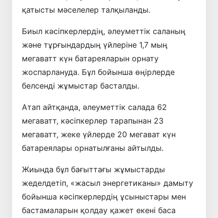
қатысты мәселелер талқыланды.
Биыл кәсіпкерлердің, әлеуметтік саланың
және тұрғындардың үйлеріне 1,7 мың
мегаватт күн батареяларын орнату
жоспарлануда. Бұл бойынша өңірлерде
белсенді жұмыстар басталды.
Атап айтқанда, әлеуметтік салада 62
мегаватт, кәсіпкерлер тарапынан 23
мегаватт, жеке үйлерде 20 мегават күн
батареялары орнатылғаны айтылды.
Жиында бұл бағыттағы жұмыстарды
жеделдетіп, «жасыл энергетиканы» дамыту
бойынша кәсіпкерлердің ұсыныстары мен
бастамаларын қолдау қажет екені баса