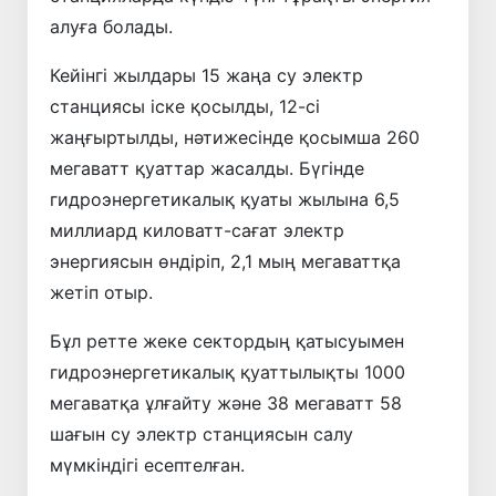
алуға болады.
Кейінгі жылдары 15 жаңа су электр
станциясы іске қосылды, 12-сі
жаңғыртылды, нәтижесінде қосымша 260
мегаватт қуаттар жасалды. Бүгінде
гидроэнергетикалық қуаты жылына 6,5
миллиард киловатт-сағат электр
энергиясын өндіріп, 2,1 мың мегаваттқа
жетіп отыр.
Бұл ретте жеке сектордың қатысуымен
гидроэнергетикалық қуаттылықты 1000
мегаватқа ұлғайту және 38 мегаватт 58
шағын су электр станциясын салу
мүмкіндігі есептелған.