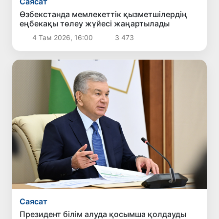
Саясат
Өзбекстанда мемлекеттік қызметшілердің
еңбекақы төлеу жүйесі жаңартылады
4 Там 2026, 16:00
3 473
Саясат
Президент білім алуда қосымша қолдауды