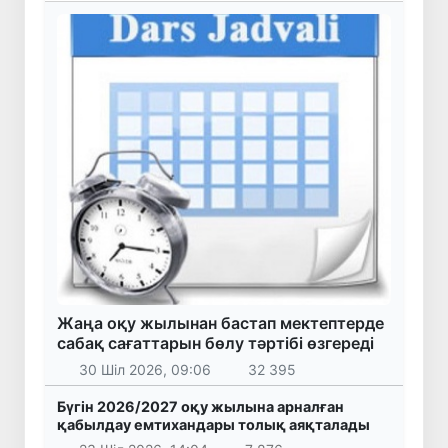
Жаңа оқу жылынан бастап мектептерде
сабақ сағаттарын бөлу тәртібі өзгереді
30 Шіл 2026, 09:06
32 395
Бүгін 2026/2027 оқу жылына арналған
қабылдау емтихандары толық аяқталады