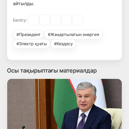
айтылды.
Бөлісу:
#Президент
#Жаңартылатын энергия
#Электр қуаты
#Кездесу
Осы тақырыптағы материалдар