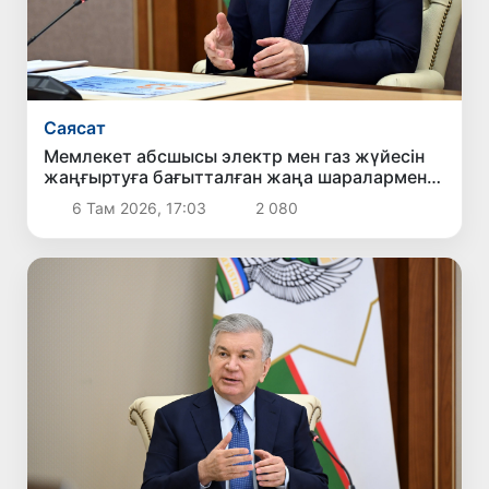
Саясат
Мемлекет абсшысы электр мен газ жүйесін
жаңғыртуға бағытталған жаңа шаралармен
танысты
6 Там 2026, 17:03
2 080