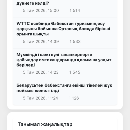
дүниеге келді?
5 Там 2026, 15:00
1 514
WTTC есебінде Өзбекстан туризмнің өсу
қарқыны бойынша Орталық Азияда бірінші
орынға шықты
5 Там 2026, 14:39
1 533
Мүмкіндігі шектеулі талапкерлерге
қабылдау емтихандарында қосымша уақыт
беріледі
5 Там 2026, 14:23
1 545
Беларусьтен Өзбекстанға екінші тікелей жүк
пойызы жөнелтілді
5 Там 2026, 11:24
1 126
Танымал жаңалықтар