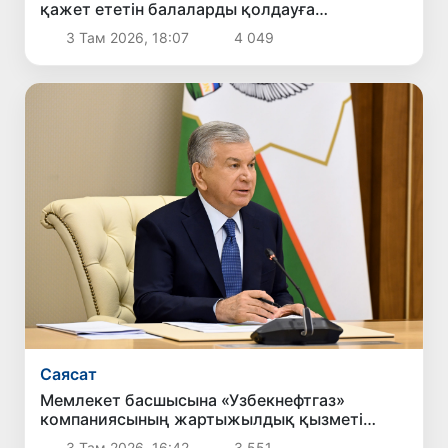
қажет ететін балаларды қолдауға
бағытталған ұсыныстармен танысты
3 Там 2026, 18:07
4 049
Саясат
Мемлекет басшысына «Узбекнефтгаз»
компаниясының жартыжылдық қызметі
туралы есеп берілді
3 Там 2026, 16:42
3 551