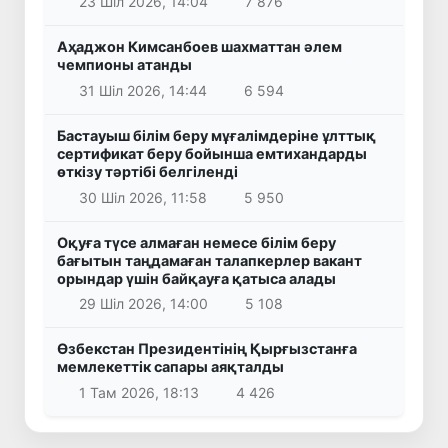
23 Шіл 2026, 14:04
7 876
Аҳаджон Кимсанбоев шахматтан әлем
чемпионы атанды
31 Шіл 2026, 14:44
6 594
Бастауыш білім беру мұғалімдеріне ұлттық
сертификат беру бойынша емтихандарды
өткізу тәртібі белгіленді
30 Шіл 2026, 11:58
5 950
Оқуға түсе алмаған немесе білім беру
бағытын таңдамаған талапкерлер вакант
орындар үшін байқауға қатыса алады
29 Шіл 2026, 14:00
5 108
Өзбекстан Президентінің Қырғызстанға
мемлекеттік сапары аяқталды
1 Там 2026, 18:13
4 426