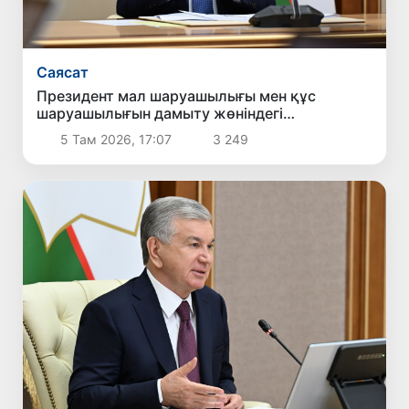
Саясат
Президент мал шаруашылығы мен құс
шаруашылығын дамыту жөніндегі
шаралармен танысты
5 Там 2026, 17:07
3 249