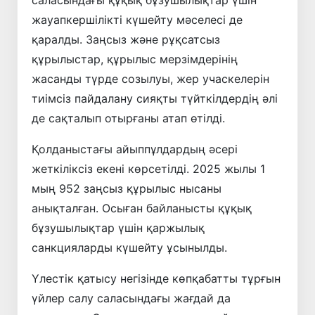
саласындағы құқық бұзушылықтар үшін
жауапкершілікті күшейту мәселесі де
қаралды. Заңсыз және рұқсатсыз
құрылыстар, құрылыс мерзімдерінің
жасанды түрде созылуы, жер учаскелерін
тиімсіз пайдалану сияқты түйткілдердің әлі
де сақталып отырғаны атап өтілді.
Қолданыстағы айыппұлдардың әсері
жеткіліксіз екені көрсетілді. 2025 жылы 1
мың 952 заңсыз құрылыс нысаны
анықталған. Осыған байланысты құқық
бұзушылықтар үшін қаржылық
санкцияларды күшейту ұсынылды.
Үлестік қатысу негізінде көпқабатты тұрғын
үйлер салу саласындағы жағдай да