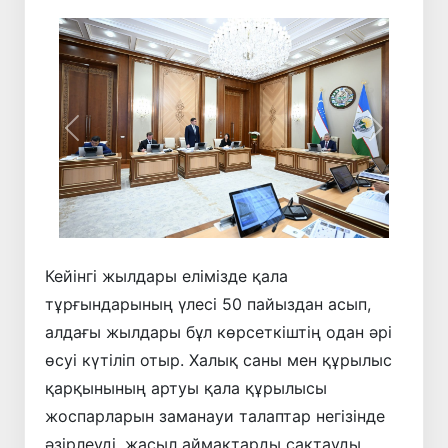
Алдыңғы
Келесі
Кейінгі жылдары елімізде қала
тұрғындарының үлесі 50 пайыздан асып,
алдағы жылдары бұл көрсеткіштің одан әрі
өсуі күтіліп отыр. Халық саны мен құрылыс
қарқынының артуы қала құрылысы
жоспарларын заманауи талаптар негізінде
әзірлеуді, жасыл аймақтарды сақтауды,