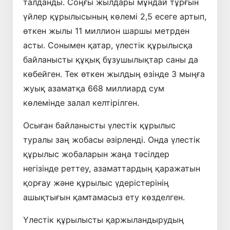
талданды. Соңғы жылдары мұндай тұрғын
үйлер құрылысының көлемі 2,5 есеге артып,
өткен жылы 11 миллион шаршы метрден
асты. Сонымен қатар, үлестік құрылысқа
байланысты құқық бұзушылықтар саны да
көбейген. Тек өткен жылдың өзінде 3 мыңға
жуық азаматқа 668 миллиард сум
көлемінде залал келтірілген.
Осыған байланысты үлестік құрылыс
туралы заң жобасы әзірленді. Онда үлестік
құрылыс жобаларын жаңа тәсілдер
негізінде реттеу, азаматтардың қаражатын
қорғау және құрылыс үдерістерінің
ашықтығын қамтамасыз ету көзделген.
Үлестік құрылысты қаржыландырудың