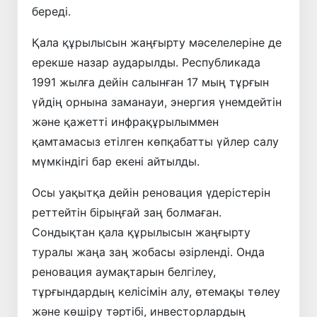
береді.
Қала құрылысын жаңғырту мәселелеріне де
ерекше назар аударылды. Республикада
1991 жылға дейін салынған 17 мың тұрғын
үйдің орнына заманауи, энергия үнемдейтін
және қажетті инфрақұрылыммен
қамтамасыз етілген көпқабатты үйлер салу
мүмкіндігі бар екені айтылды.
Осы уақытқа дейін реновация үдерістерін
реттейтін бірыңғай заң болмаған.
Сондықтан қала құрылысын жаңғырту
туралы жаңа заң жобасы әзірленді. Онда
реновация аумақтарын белгілеу,
тұрғындардың келісімін алу, өтемақы төлеу
және көшіру тәртібі, инвесторлардың