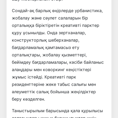
Сондай-ақ барлық өңірлерде урбанистика,
жобалау және сәулет салаларын бір
орталыққа біріктіретін креативті парктер
құру ұсынылды. Онда зертханалар,
конструкторлық шеберханалар,
бағдарламалық қамтамасыз ету
орталықтары, жобалау қызметтері,
бейімдеу бағдарламалары, кәсіби байланыс
алаңдары мен коворкинг кеңістіктері
жұмыс істейді. Креативті парк
резиденттеріне жеке табыс салығы мен
әлеуметтік салық бойынша жеңілдіктер
беру көзделген.
Таныстырылым барысында қала құрылысы