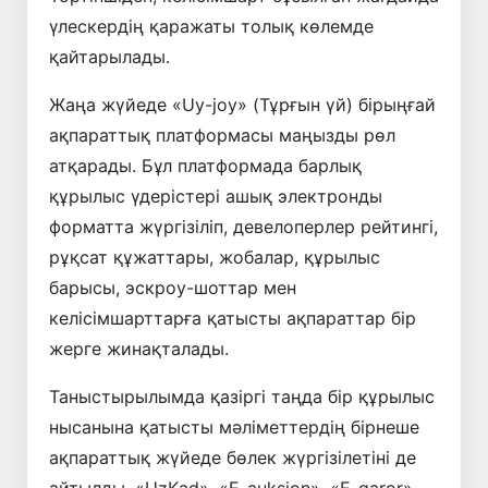
үлескердің қаражаты толық көлемде
қайтарылады.
Жаңа жүйеде «Uy-joy» (Тұрғын үй) бірыңғай
ақпараттық платформасы маңызды рөл
атқарады. Бұл платформада барлық
құрылыс үдерістері ашық электронды
форматта жүргізіліп, девелоперлер рейтингі,
рұқсат құжаттары, жобалар, құрылыс
барысы, эскроу-шоттар мен
келісімшарттарға қатысты ақпараттар бір
жерге жинақталады.
Таныстырылымда қазіргі таңда бір құрылыс
нысанына қатысты мәліметтердің бірнеше
ақпараттық жүйеде бөлек жүргізілетіні де