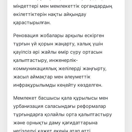
міндеттері мен мемлекеттік органдардың
өкілеттіктерін нақты айқындау
қарастырылған.
Реновация жобалары арқылы ескірген
тұрғын үй қорын жаңарту, халық үшін
қауіпсіз әрі жайлы өмір сүру ортасын
қалыптастыру, инженерлік-
коммуникациялық желілерді жаңғырту,
жасыл аймақтар мен әлеуметтік
инфрақұрылымды кеңейту көзделген.
Мемлекет басшысы қала құрылысы мен
урбанизация саласындағы реформалар
тұрғындарға қолайлы орта қалыптастыру
және орнықты даму қағидаттарына
негізделуі қажет екенін атап өтті.