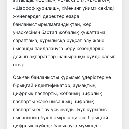
айтылды. «UzKad», «E-auksion», «E-qaror»,
«Шаффоф қурилиш», «Менинг уйим» секілді
жүйелердегі деректер өзара
байланыстырылмағандықтан, жер
учаскесінен бастап жобалық құжаттама,
сараптама, құрылысқа рұқсат алу және
нысанды пайдалануға беру кезеңдеріне
дейінгі ақпараттар шашыраңқы күйде қалып
отыр.
Осыған байланысты құрылыс үдерістеріне
бірыңғай идентификатор, аумақтың
цифрлық паспорты, жобаның цифрлық
паспорты және нысанның цифрлық
паспорты енгізу ұсынылды. Бұл құрылыс
нысанының бүкіл өмірлік циклін бірыңғай
цифрлық жүйеде бақылауға мүмкіндік