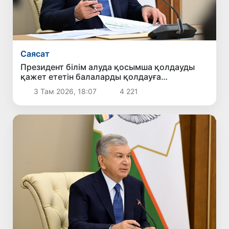
Саясат
Президент білім алуда қосымша қолдауды
қажет ететін балаларды қолдауға
бағытталған ұсыныстармен танысты
3 Там 2026, 18:07
4 221