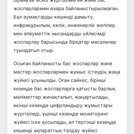
бірыңғай есебі жүргізілмеген және бас
жоспарлармен өзара байланыстырылмаған.
Бұл аумақтарды кешенді дамыту,
инфрақұрылым, көлік, инженерлік желілер
мен әлеуметтік нысандарды үйлесімді
жоспарлау барысында бірқатар мәселелер
туындатып отыр.
Осыған байланысты бас жоспарлар және
мастер-жоспарлармен жұмыс істеудің жаңа
жүйесі ұсынылды. Оған сәйкес, бірінші
кезеңде бас жоспарларға қатысты барлық
мәліметтер жинақталып, жаңартылады,
екінші кезеңде цифрландыру жұмыстары
жүргізіледі, үшінші кезеңде мониторинг
жүйесі іске қосылады, ал төртінші кезеңде
кешенді ақпараттық-талдау жүйесі