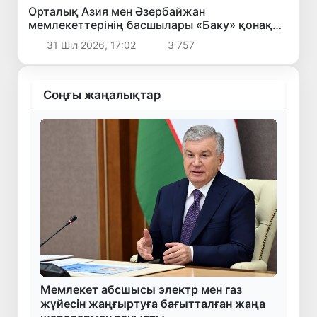
Орталық Азия мен Әзербайжан
мемлекеттерінің басшылары «Баку» қонақ
үйінің ашылу рәсіміне қатысты
31 Шіл 2026, 17:02
3 757
Соңғы жаңалықтар
Мемлекет абсшысы электр мен газ
жүйесін жаңғыртуға бағытталған жаңа