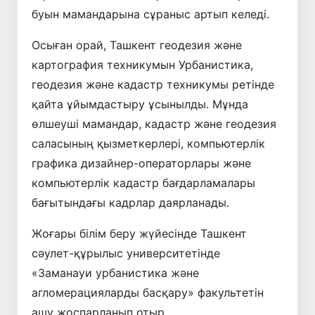
буын мамандарына сұраныс артып келеді.
Осыған орай, Ташкент геодезия және
картография техникумын Урбанистика,
геодезия және кадастр техникумы ретінде
қайта ұйымдастыру ұсынылды. Мұнда
өлшеуші мамандар, кадастр және геодезия
саласының қызметкерлері, компьютерлік
графика дизайнер-операторлары және
компьютерлік кадастр бағдарламалары
бағытындағы кадрлар даярланады.
Жоғары білім беру жүйесінде Ташкент
сәулет-құрылыс университетінде
«Заманауи урбанистика және
агломерацияларды басқару» факультетін
ашу жоспарланып отыр.