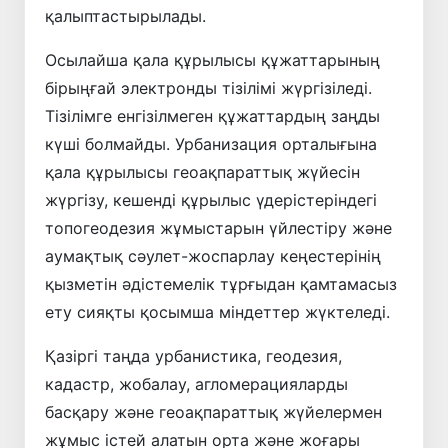
қалыптастырылады.
Осылайша қала құрылысы құжаттарының
бірыңғай электронды тізілімі жүргізіледі.
Тізілімге енгізілмеген құжаттардың заңды
күші болмайды. Урбанизация орталығына
қала құрылысы геоақпараттық жүйесін
жүргізу, кешенді құрылыс үдерістеріндегі
топогеодезия жұмыстарын үйлестіру және
аумақтық сәулет-жоспарлау кеңестерінің
қызметін әдістемелік тұрғыдан қамтамасыз
ету сияқты қосымша міндеттер жүктеледі.
Қазіргі таңда урбанистика, геодезия,
кадастр, жобалау, агломерацияларды
басқару және геоақпараттық жүйелермен
жұмыс істей алатын орта және жоғары