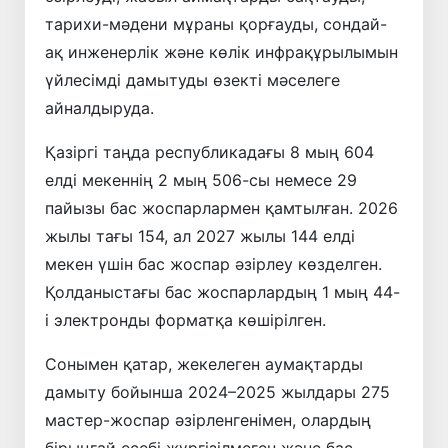
тарихи-мәдени мұраны қорғауды, сондай-
ақ инженерлік және көлік инфрақұрылымын
үйлесімді дамытуды өзекті мәселеге
айналдыруда.
Қазіргі таңда республикадағы 8 мың 604
елді мекеннің 2 мың 506-сы немесе 29
пайызы бас жоспарлармен қамтылған. 2026
жылы тағы 154, ал 2027 жылы 144 елді
мекен үшін бас жоспар әзірлеу көзделген.
Қолданыстағы бас жоспарлардың 1 мың 44-
і электронды форматқа көшірілген.
Сонымен қатар, жекелеген аумақтарды
дамыту бойынша 2024–2025 жылдары 275
мастер-жоспар әзірленгенімен, олардың