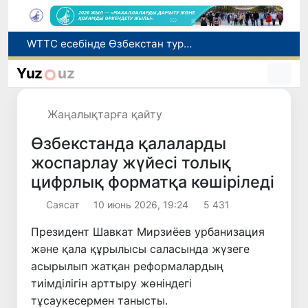
Мүмкіндігі шектеулі талапкерлерге қабылдау емтихандарында қосымша уақыт беріледі
Беларусьтен Өзбекстанға екінші тікелей жүк пойызы жөнелтілді
Yuz
uz
Адам саудасынан зардап шеккен азаматтар әлеуметтік қызметтермен қамтылады
Жарты жылда Өзбекстанда қанша егіз сәби дүниеге келді?
Жаңалықтарға қайту
WTTC есебінде Өзбекстан туризмнің өсу қарқыны бойынша Орталық Азияда бірінші орынға шықты
Өзбекстанда қалаларды
жоспарлау жүйесі толық
цифрлық форматқа көшіріледі
Саясат
10 июнь 2026, 19:24
5 431
Президент Шавкат Мирзиёев урбанизация
және қала құрылысы саласында жүзеге
асырылып жатқан реформалардың
тиімділігін арттыру жөніндегі
тұсаукесермен танысты.