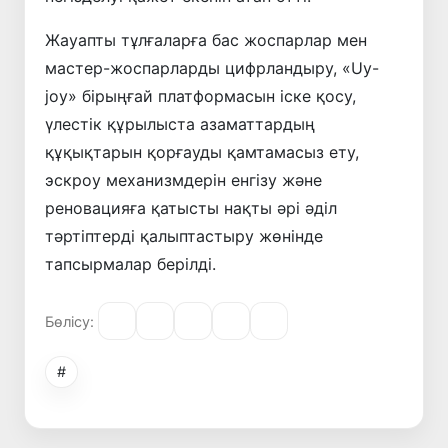
Жауапты тұлғаларға бас жоспарлар мен
мастер-жоспарларды цифрландыру, «Uy-
joy» бірыңғай платформасын іске қосу,
үлестік құрылыста азаматтардың
құқықтарын қорғауды қамтамасыз ету,
эскроу механизмдерін енгізу және
реновацияға қатысты нақты әрі әділ
тәртіптерді қалыптастыру жөнінде
тапсырмалар берілді.
Бөлісу:
#