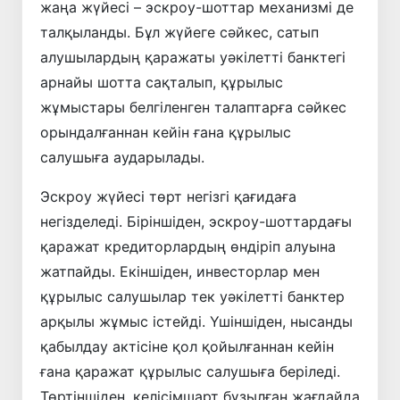
жаңа жүйесі – эскроу-шоттар механизмі де
талқыланды. Бұл жүйеге сәйкес, сатып
алушылардың қаражаты уәкілетті банктегі
арнайы шотта сақталып, құрылыс
жұмыстары белгіленген талаптарға сәйкес
орындалғаннан кейін ғана құрылыс
салушыға аударылады.
Эскроу жүйесі төрт негізгі қағидаға
негізделеді. Біріншіден, эскроу-шоттардағы
қаражат кредиторлардың өндіріп алуына
жатпайды. Екіншіден, инвесторлар мен
құрылыс салушылар тек уәкілетті банктер
арқылы жұмыс істейді. Үшіншіден, нысанды
қабылдау актісіне қол қойылғаннан кейін
ғана қаражат құрылыс салушыға беріледі.
Төртіншіден, келісімшарт бұзылған жағдайда