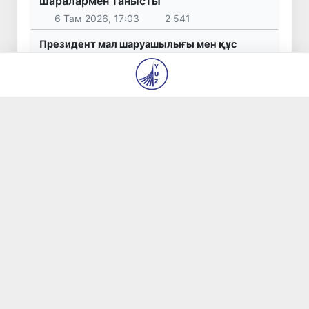
шаралармен танысты
6 Там 2026, 17:03
2 541
Президент мал шаруашылығы мен құс
шаруашылығын дамыту жөніндегі
шаралармен танысты
5 Там 2026, 17:07
3 638
Жарты жылда Өзбекстанда қанша егіз сәби
дүниеге келді?
5 Там 2026, 15:00
1 748
WTTC есебінде Өзбекстан туризмнің өсу
қарқыны бойынша Орталық Азияда бірінші
орынға шықты
5 Там 2026, 14:39
1 803
Мүмкіндігі шектеулі талапкерлерге
қабылдау емтихандарында қосымша уақыт
беріледі
5 Там 2026, 14:23
1 797