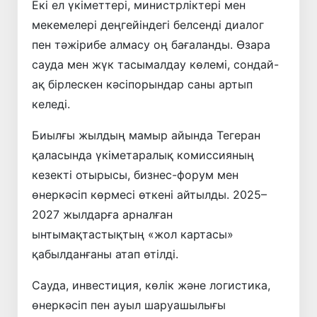
Екі ел үкіметтері, министрліктері мен
мекемелері деңгейіндегі белсенді диалог
пен тәжірибе алмасу оң бағаланды. Өзара
сауда мен жүк тасымалдау көлемі, сондай-
ақ бірлескен кәсіпорындар саны артып
келеді.
Биылғы жылдың мамыр айында Тегеран
қаласында үкіметаралық комиссияның
кезекті отырысы, бизнес-форум мен
өнеркәсіп көрмесі өткені айтылды. 2025–
2027 жылдарға арналған
ынтымақтастықтың «жол картасы»
қабылданғаны атап өтілді.
Сауда, инвестиция, көлік және логистика,
өнеркәсіп пен ауыл шаруашылығы