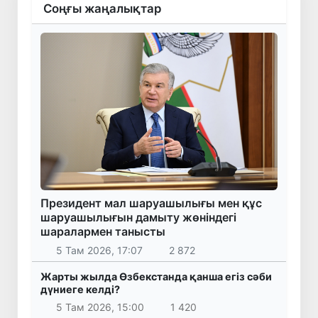
Соңғы жаңалықтар
Президент мал шаруашылығы мен құс
шаруашылығын дамыту жөніндегі
шаралармен танысты
5 Там 2026, 17:07
2 872
Жарты жылда Өзбекстанда қанша егіз сәби
дүниеге келді?
5 Там 2026, 15:00
1 420