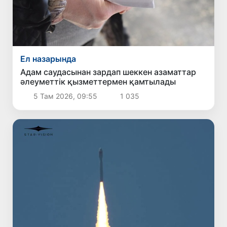
Ел назарында
Адам саудасынан зардап шеккен азаматтар
әлеуметтік қызметтермен қамтылады
5 Там 2026, 09:55
1 035