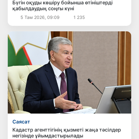
Бүгін оқуды көшіру бойынша өтініштерді
қабылдаудың соңғы күні
5 Там 2026, 09:09
1 235
Саясат
Кадастр агенттігінің қызметі жаңа тәсілдер
негізінде ұйымдастырылады