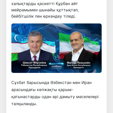
халықтарды қасиетті Құрбан айт
мейрамымен шынайы құттықтап,
бейбітшілік пен өркендеу тіледі.
Сұхбат барысында Өзбекстан мен Иран
арасындағы көпжақты қарым-
қатынастарды одан әрі дамыту мәселелері
талқыланды.