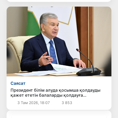
Саясат
Президент білім алуда қосымша қолдауды
қажет ететін балаларды қолдауға
бағытталған ұсыныстармен танысты
3 Там 2026, 18:07
3 853