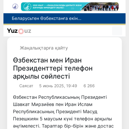
Адам саудасынан зардап шеккен азаматтар әлеуметтік қызметтермен қамтылады
Тарихи күн: Өзбекстанның «Самарқант-2028» жасанды серігі орбитаға сәтті шығарылды
Yuz
uz
Бүгін оқуды көшіру бойынша өтініштерді қабылдаудың соңғы күні
Жарты жылда Өзбекстанда қанша егіз сәби дүниеге келді?
Жаңалықтарға қайту
Беларусьтен Өзбекстанға екінші тікелей жүк пойызы жөнелтілді
Өзбекстан мен Иран
Президенттері телефон
арқылы сөйлесті
Саясат
5 июнь 2025, 19:49
6 266
Өзбекстан Республикасының Президенті
Шавкат Мирзиёев пен Иран Ислам
Республикасының Президенті Масуд
Пезешкиян 5 маусым күні телефон арқылы
әңгімелесті. Тараптар бір-бірін және достас