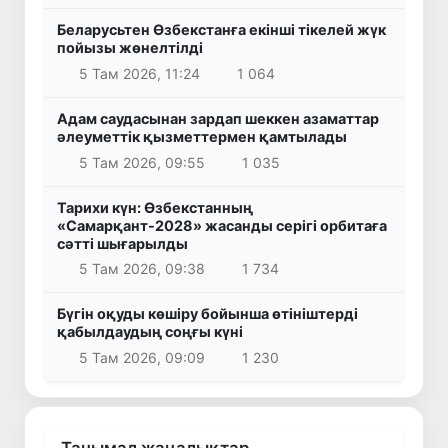
Беларусьтен Өзбекстанға екінші тікелей жүк
пойызы жөнелтілді
5 Там 2026, 11:24
1 064
Адам саудасынан зардап шеккен азаматтар
әлеуметтік қызметтермен қамтылады
5 Там 2026, 09:55
1 035
Тарихи күн: Өзбекстанның
«Самарқант-2028» жасанды серігі орбитаға
сәтті шығарылды
5 Там 2026, 09:38
1 734
Бүгін оқуды көшіру бойынша өтініштерді
қабылдаудың соңғы күні
5 Там 2026, 09:09
1 230
Танымал жаңалықтар