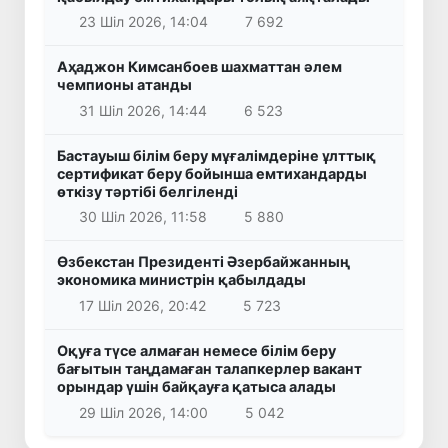
23 Шіл 2026, 14:04
7 692
Аҳаджон Кимсанбоев шахматтан әлем
чемпионы атанды
31 Шіл 2026, 14:44
6 523
Бастауыш білім беру мұғалімдеріне ұлттық
сертификат беру бойынша емтихандарды
өткізу тәртібі белгіленді
30 Шіл 2026, 11:58
5 880
Өзбекстан Президенті Әзербайжанның
экономика министрін қабылдады
17 Шіл 2026, 20:42
5 723
Оқуға түсе алмаған немесе білім беру
бағытын таңдамаған талапкерлер вакант
орындар үшін байқауға қатыса алады
29 Шіл 2026, 14:00
5 042