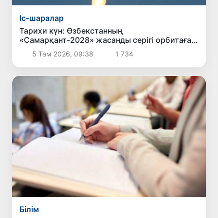
Іс-шаралар
Тарихи күн: Өзбекстанның
«Самарқант-2028» жасанды серігі орбитаға
сәтті шығарылды
5 Там 2026, 09:38
1 734
Білім