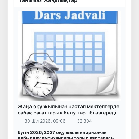
Жаңа оқу жылынан бастап мектептерде
сабақ сағаттарын бөлу тәртібі өзгереді
30 Шіл 2026, 09:06
32 304
Бүгін 2026/2027 оқу жылына арналған
қабылдау емтихандары толық аяқталады