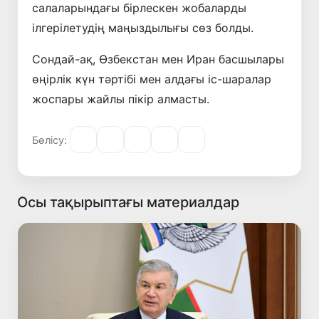
салаларындағы бірлескен жобаларды
ілгерілетудің маңыздылығы сөз болды.
Сондай-ақ, Өзбекстан мен Иран басшылары
өңірлік күн тәртібі мен алдағы іс-шаралар
жоспары жайлы пікір алмасты.
Бөлісу:
Осы тақырыптағы материалдар