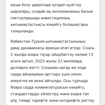
мүше болу үдерісінде қолдап-қуаттау
шаралары, сондай-ақ экономиканың басым
секторларында инвестициялық
ынтымақтастықты кеңейту болашақтары
талқыланды.
Өзбекстан-Түркия ынтымақтастығының
даму динамикасы ерекше атап өтілді. Соңғы
5 жылда өзара тауар айырбастау көлемі 1,3
есеге артып, 2023 жылы 3,1 миллиард
долларға жетті. Сонымен қатар екі елде
сауда айналымын арттыру үшін үлкен
әлеуетке ие екені айтылды. Осы тұрғыда
Өзара сауда номенклатурасын кеңейту,
стандарттарды үйлестіру және өзара тән
алу, тиімді тарифтік және нотарифтік реттеу