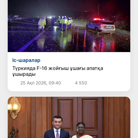
Іс-шаралар
Түркияда F-16 жойғыш ұшағы апатқа
ұшырады
25 Ақп 2026, 09:40
4 550