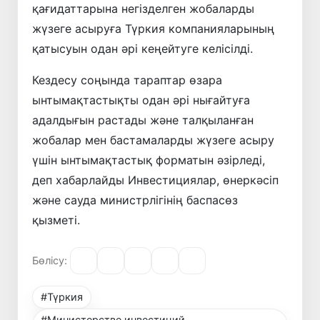
қағидаттарына негізделген жобаларды
жүзеге асыруға Түркия компанияларының
қатысуын одан әрі кеңейтуге келісілді.
Кездесу соңында тараптар өзара
ынтымақтастықты одан әрі нығайтуға
адалдығын растады және талқыланған
жобалар мен бастамаларды жүзеге асыру
үшін ынтымақтастық форматын әзірледі,
деп хабарлайды Инвестициялар, өнеркәсіп
және сауда министрлігінің баспасөз
қызметі.
Бөлісу:
#Түркия
#Министерстве инвестиций,