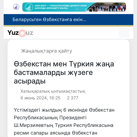
Адам саудасынан зардап шеккен азаматтар әлеуметтік қызметтермен қамтылады
Тарихи күн: Өзбекстанның «Самарқант-2028» жасанды серігі орбитаға сәтті шығарылды
Yuz
uz
Бүгін оқуды көшіру бойынша өтініштерді қабылдаудың соңғы күні
Жарты жылда Өзбекстанда қанша егіз сәби дүниеге келді?
Жаңалықтарға қайту
Беларусьтен Өзбекстанға екінші тікелей жүк пойызы жөнелтілді
Өзбекстан мен Түркия жаңа
бастамаларды жүзеге
асырады
Халықаралық ынтымақтастық
6 июнь 2024, 16:25
2 377
Үстіміздегі жылдың 6 июнінде Өзбекстан
Республикасының Президенті
Ш.Мирзияевтың Түркия Республикасына
ресми сапары аясында Өзбекстан