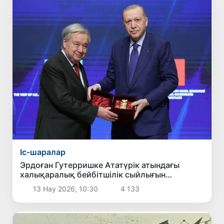
Іс-шаралар
Эрдоған Гутерришке Ататүрік атындағы
халықаралық бейбітшілік сыйлығын
табыстады
13 Нау 2026, 10:30
4 133