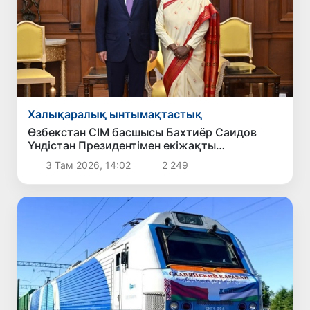
Халықаралық ынтымақтастық
Өзбекстан СІМ басшысы Бахтиёр Саидов
Үндістан Президентімен екіжақты
байланыстарды нығайту мәселелерін
3 Там 2026, 14:02
2 249
талқылады