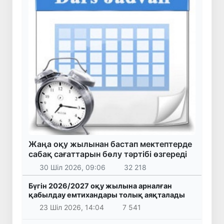
Жаңа оқу жылынан бастап мектептерде
сабақ сағаттарын бөлу тәртібі өзгереді
30 Шіл 2026, 09:06
32 218
Бүгін 2026/2027 оқу жылына арналған
қабылдау емтихандары толық аяқталады
23 Шіл 2026, 14:04
7 541