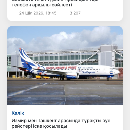
телефон арқылы сөйлесті
24 Шіл 2026, 18:45
3 207
Көлік
Измир мен Ташкент арасында тұрақты әуе
рейстері іске қосылады