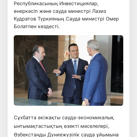
Республикасының Инвестициялар,
өнеркәсіп және сауда министрі Лазиз
Кудратов Түркияның Сауда министрі Омер
Болатпен кездесті.
Сұхбатта екіжақты сауда-экономикалық
ынтымақтастықтың өзекті мәселелері,
Өзбекстанды Дүниежүзілік сауда ұйымына