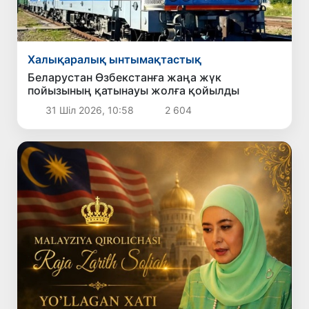
Халықаралық ынтымақтастық
Беларустан Өзбекстанға жаңа жүк
пойызының қатынауы жолға қойылды
31 Шіл 2026, 10:58
2 604