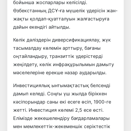
бойынша жоспарлары келісілді.
Өзбекстанның ДСҰ-ға мүшелік үдерісін жан-
жақты қолдап-қуатталуын жалғастыруға
дайын екендігі айтылды.
Көлік дәліздерін диверсификациялау, жүк
тасымалдау көлемін арттыру, бағаны
оңтайландыру, транзиттік үдерістерді
жеңілдету, көлік инфрақұрылымын дамыту
мәселелеріне ерекше назар аударылды.
Инвестициялық ынтымақтастық белсенді
дамып келеді. Соңғы үш жылда біріккен
кәсіпорындар саны екі есеге өсіп, 1900-ге
жетті. Инвестиция көлемі 2,5 есе өсті.
Елімізде жекешелендіру бағдарламалары
мен мемлекеттік-жекеменшік серіктестік