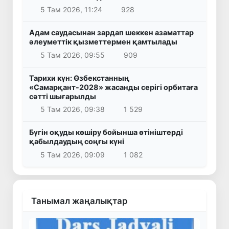
5 Там 2026, 11:24
928
Адам саудасынан зардап шеккен азаматтар
әлеуметтік қызметтермен қамтылады
5 Там 2026, 09:55
909
Тарихи күн: Өзбекстанның
«Самарқант-2028» жасанды серігі орбитаға
сәтті шығарылды
5 Там 2026, 09:38
1 529
Бүгін оқуды көшіру бойынша өтініштерді
қабылдаудың соңғы күні
5 Там 2026, 09:09
1 082
Танымал жаңалықтар