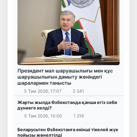
Президент мал шаруашылығы мен құс
шаруашылығын дамыту жөніндегі
шаралармен танысты
5 Там 2026, 17:07
2 341
Жарты жылда Өзбекстанда қанша егіз сәби
дүниеге келді?
5 Там 2026, 15:00
1 216
Беларусьтен Өзбекстанға екінші тікелей жүк
пойызы жөнелтілді