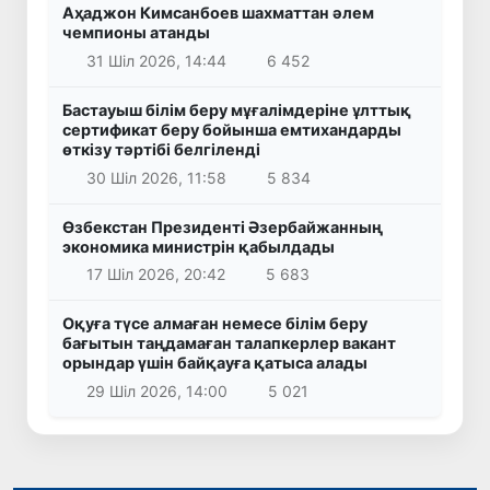
Аҳаджон Кимсанбоев шахматтан әлем
чемпионы атанды
31 Шіл 2026, 14:44
6 452
Бастауыш білім беру мұғалімдеріне ұлттық
сертификат беру бойынша емтихандарды
өткізу тәртібі белгіленді
30 Шіл 2026, 11:58
5 834
Өзбекстан Президенті Әзербайжанның
экономика министрін қабылдады
17 Шіл 2026, 20:42
5 683
Оқуға түсе алмаған немесе білім беру
бағытын таңдамаған талапкерлер вакант
орындар үшін байқауға қатыса алады
29 Шіл 2026, 14:00
5 021