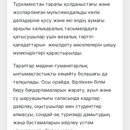
Түркіменстан тарапы қолданыстағы және
жоспарланған мультимодальды көлік
дәліздеріне қосу және екі елдің аумағы
арқылы халықаралық тасымалдауға
қатысушылар үшін визалық тәртіп-
қағидаттарын жеңілдету мәселелерін шешу
мүмкіндіктері қарастырылды.
Тараптар мәдени-гуманитарлық
ынтымақтастықты кеңейту болашағы да
талқылады. Осы орайда, бірліккен білім
беру бағдарламаларын жарату, ауыл және
су шаруашылығы саласында кадрлар
даярлау, оқытушылар мен студенттер
алмасуы, сондай-ақ туризмді дамытудың
жаңа бастамаларын әзірлеу үстем