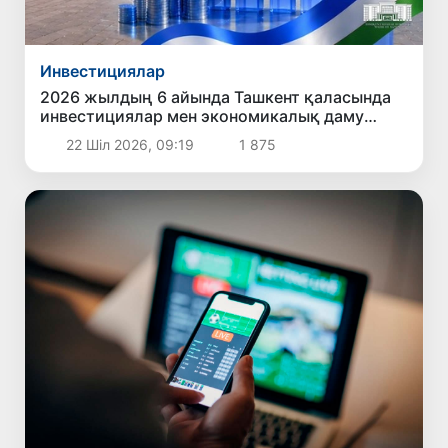
Инвестициялар
2026 жылдың 6 айында Ташкент қаласында
инвестициялар мен экономикалық даму
бағытында қол жеткізілген негізгі нәтижелер
22 Шіл 2026, 09:19
1 875
жарияландым