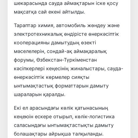
шекарасында сауда аймақтарын іске қосу
мақсатқа сай екені айтылды.
Тараптар химия, автомобиль жөндеу және
электротехникалық өндірісте өнеркәсіптік
кооперацияны дамытудың өзекті
мәселелерін, сондай-ақ аймақаралық
форумы, Өзбекстан-Түркіменстан
кәсіпкерлері кеңесінің жиналыстары, сауда-
өнеркәсіптік көрмелер сияқты
ынтымақтастық форматтарын дамыту
шараларын қаралды.
Екі ел арасындағы көлік қатынасының
кеңеюін ескере отырып, көлік-логистика
саласындағы ынтымақтастықты дамыту
болашақтары айрықша талқыланды.