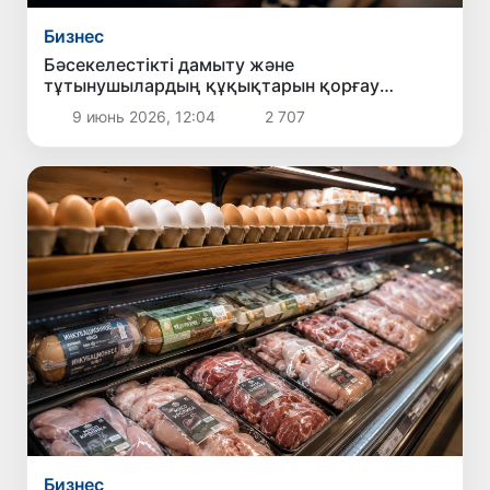
Бизнес
Бәсекелестікті дамыту және
тұтынушылардың құқықтарын қорғау
комитеті Әлем чемпионаты қарсаңында
9 июнь 2026, 12:04
2 707
букмекерлік жарнамаларға қатысты
шаралар қолданылатынын еске салды
Бизнес