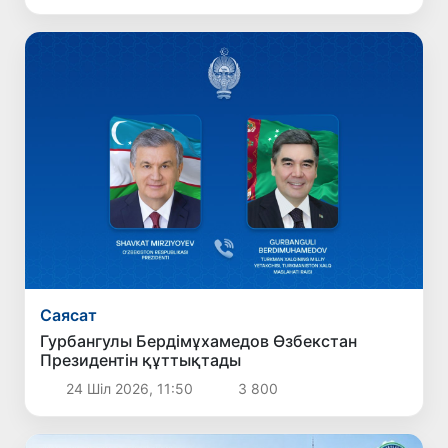
Саясат
Гурбангулы Бердімұхамедов Өзбекстан
Президентін құттықтады
24 Шіл 2026, 11:50
3 800