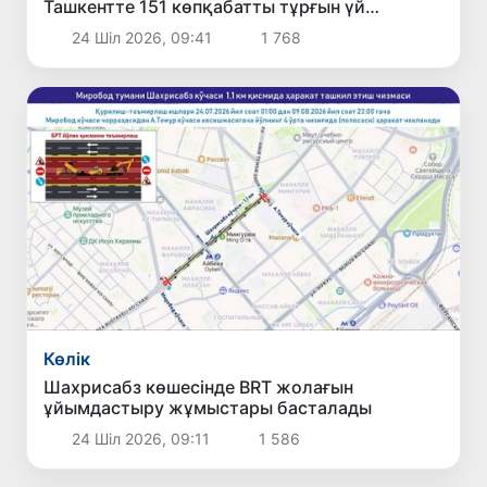
Ташкентте 151 көпқабатты тұрғын үй
пайдалануға берілді
24 Шіл 2026, 09:41
1 768
Көлік
Шахрисабз көшесінде BRT жолағын
ұйымдастыру жұмыстары басталады
24 Шіл 2026, 09:11
1 586