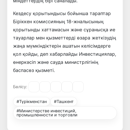
міндеттердің бірі саналады.
Кездесу қорытындысы бойынша тараптар
Біріккен комиссияның 18-жналысының
қорытынды хаттамасын және сұранысқа ие
тауарлар мен қызметтерді өзара жеткізудің
жаңа мүмкіндіктерін ашатын келісімдерге
қол қойды, деп хабарлайды Инвестициялар,
өнеркәсіп және сауда министрлігінің
баспасөз қызметі.
Бөлісу:
#Түрікменстан
#Ташкент
#Министерстве инвестиций,
промышленности и торговли