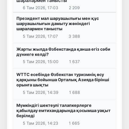
шаралармен танысты
6 Там 2026, 17:03
2 209
Президент мал шаруашылығы мен құс
шаруашылығын дамыту жөніндегі
шаралармен танысты
5 Там 2026, 17:07
3 388
Жарты жылда Өзбекстанда қанша егіз сәби
дүниеге келді?
5 Там 2026, 15:00
1 637
WTTC есебінде Өзбекстан туризмнің өсу
қарқыны бойынша Орталық Азияда бірінші
орынға шықты
5 Там 2026, 14:39
1 688
Мүмкіндігі шектеулі талапкерлерге
қабылдау емтихандарында қосымша уақыт
беріледі
5 Там 2026, 14:23
1 665