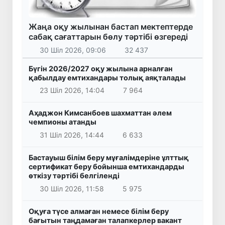
Жаңа оқу жылынан бастап мектептерде
сабақ сағаттарын бөлу тәртібі өзгереді
30 Шіл 2026, 09:06
32 437
Бүгін 2026/2027 оқу жылына арналған
қабылдау емтихандары толық аяқталады
23 Шіл 2026, 14:04
7 964
Аҳаджон Кимсанбоев шахматтан әлем
чемпионы атанды
31 Шіл 2026, 14:44
6 633
Бастауыш білім беру мұғалімдеріне ұлттық
сертификат беру бойынша емтихандарды
өткізу тәртібі белгіленді
30 Шіл 2026, 11:58
5 975
Оқуға түсе алмаған немесе білім беру
бағытын таңдамаған талапкерлер вакант