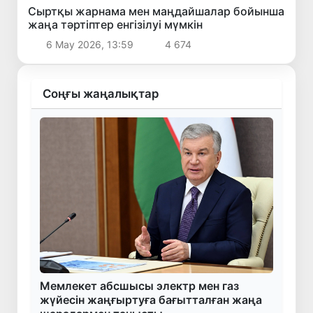
Сыртқы жарнама мен маңдайшалар бойынша
жаңа тәртіптер енгізілуі мүмкін
6 Мау 2026, 13:59
4 674
Соңғы жаңалықтар
Мемлекет абсшысы электр мен газ
жүйесін жаңғыртуға бағытталған жаңа