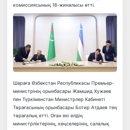
комиссиясының 18-жиналысы өтті.
Шараға Өзбекстан Республикасы Премьер-
министрінің орынбасары Жамшид Хужаев
пен Түркіменстан Министрлер Кабинеті
Төрағасының орынбасары Ботир Атдаев тең
төрағалық етті. Оған екі елдің
министрліктерінің, кеңселерінің, салалық