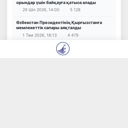
орындар үшін байқауға қатыса алады
29 Шіл 2026, 14:00
5 128
Өзбекстан Президентінің Қырғызстанға
мемлекеттік сапары аяқталды
1 Там 2026, 18:13
4 479
© 2026
«Янги Ўзбекистон» және «Правда Востока»
газеттері редакциясы
Біз туралы
Авторлар
Байланыс
Бос орындар
Материалдарды пайдалану шарттары
Барлық құқықтар қорғалған.
Жасаған
yuz.uz