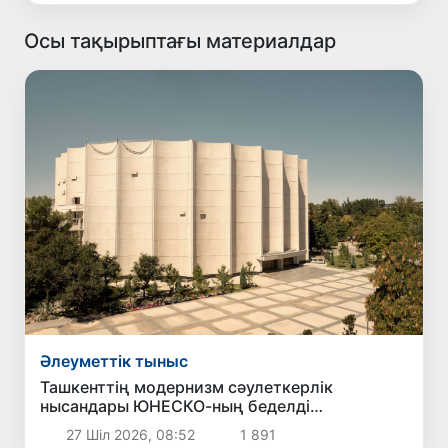
Осы тақырыптағы материалдар
Әлеуметтік тыныс
Ташкенттің модернизм сәулеткерлік
нысандары ЮНЕСКО-ның беделді
Халықаралық тізіміне ресми түрде енгізілді
27 Шіл 2026, 08:52
1 891