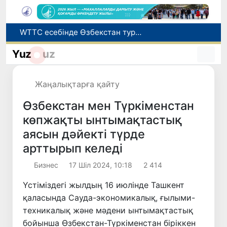
WTTC есебінде Өзбекстан туризмнің өсу қарқыны бойынша Орталық Азияда бірінші орынға шықты
Мүмкіндігі шектеулі талапкерлерге қабылдау емтихандарында қосымша уақыт беріледі
Беларусьтен Өзбекстанға екінші тікелей жүк пойызы жөнелтілді
Yuz
uz
Адам саудасынан зардап шеккен азаматтар әлеуметтік қызметтермен қамтылады
Жарты жылда Өзбекстанда қанша егіз сәби дүниеге келді?
Жаңалықтарға қайту
Өзбекстан мен Түркіменстан
көпжақты ынтымақтастық
аясын дәйекті түрде
арттырып келеді
Бизнес
17 Шіл 2024, 10:18
2 414
Үстіміздегі жылдың 16 июлінде Ташкент
қаласында Сауда-экономикалық, ғылыми-
техникалық және мәдени ынтымақтастық
бойынша Өзбекстан-Түркіменстан біріккен