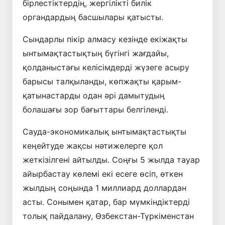
бірлестіктердің, жергілікті билік
органдардың басшылары қатысты.
Сындарлы пікір алмасу кезінде екіжақты
ынтымақтастықтың бүгінгі жағдайы,
қолданыстағы келісімдерді жүзеге асыру
барысы талқыланды, көпжақты қарым-
қатынастарды одан әрі дамытудың
болашағы зор бағыттары белгіленді.
Сауда-экономикалық ынтымақтастықты
кеңейтуде жақсы нәтижелерге қол
жеткізілгені айтылды. Соңғы 5 жылда тауар
айырбастау көлемі екі есеге өсіп, өткен
жылдың соңында 1 миллиард доллардан
асты. Сонымен қатар, бар мүмкіндіктерді
толық пайдалану, Өзбекстан-Түркіменстан