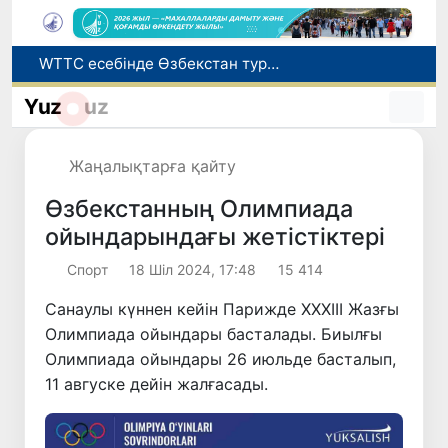
Мүмкіндігі шектеулі талапкерлерге қабылдау емтихандарында қосымша уақыт беріледі
Беларусьтен Өзбекстанға екінші тікелей жүк пойызы жөнелтілді
Yuz
uz
Адам саудасынан зардап шеккен азаматтар әлеуметтік қызметтермен қамтылады
Жарты жылда Өзбекстанда қанша егіз сәби дүниеге келді?
Жаңалықтарға қайту
WTTC есебінде Өзбекстан туризмнің өсу қарқыны бойынша Орталық Азияда бірінші орынға шықты
Өзбекстанның Олимпиада
ойындарындағы жетістіктері
Спорт
18 Шіл 2024, 17:48
15 414
Санаулы күннен кейін Парижде ХХХІІІ Жазғы
Олимпиада ойындары басталады. Биылғы
Олимпиада ойындары 26 июльде басталып,
11 авгуске дейін жалғасады.