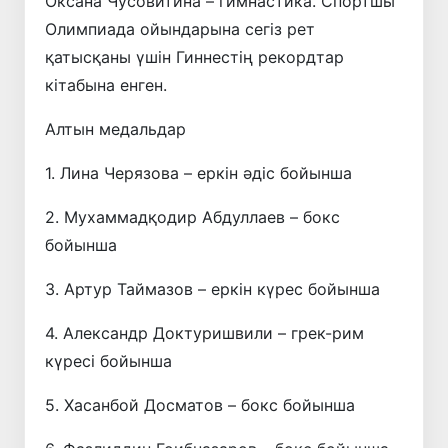
Оксана Чусовитина – гимнастика. Спортшы
Олимпиада ойындарына сегіз рет
қатысқаны үшін Гиннестің рекордтар
кітабына енген.
Алтын медальдар
1. Лина Черязова – еркін әдіс бойынша
2. Мухаммадқодир Абдуллаев – бокс
бойынша
3. Артур Таймазов – еркін күрес бойынша
4. Александр Доктуришвили – грек-рим
күресі бойынша
5. Хасанбой Досматов – бокс бойынша