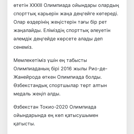
өтетін ХХХІІІ Олимпиада ойындары олардың
спорттық карьерін жаңа деңгейге көтереді.
Олар өздерінің жеңістерін тағы бір рет
жаңалайды. Еліміздің спорттық әлеуетін
әлемдік деңгейде көрсете алады деп
сенеміз.
Мемлекетіміз үшін ең табысты
Олимпиаданың бірі 2016 жылы Рио-де-
Жанейрода өткен Олимпиада болды.
Өзбекстандық спортшылар төрт алтын
медаль жеңіп алды.
Өзбекстан Токио-2020 Олимпиада
ойындарында ең көп қатысушымен
қатысты.