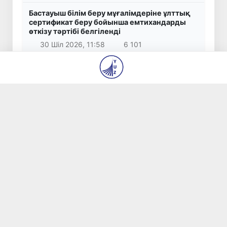
Бастауыш білім беру мұғалімдеріне ұлттық
сертификат беру бойынша емтихандарды
өткізу тәртібі белгіленді
30 Шіл 2026, 11:58
6 101
Оқуға түсе алмаған немесе білім беру
бағытын таңдамаған талапкерлер вакант
орындар үшін байқауға қатыса алады
29 Шіл 2026, 14:00
5 290
Өзбекстан Президентінің Қырғызстанға
мемлекеттік сапары аяқталды
1 Там 2026, 18:13
4 737
© 2026
«Янги Ўзбекистон» және «Правда Востока»