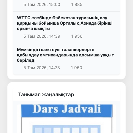
5 Там 2026, 15:00
1 885
WTTC есебінде Өзбекстан туризмнің өсу
қарқыны бойынша Орталық Азияда бірінші
орынға шықты
5 Там 2026, 14:39
1 956
Мүмкіндігі шектеулі талапкерлерге
қабылдау емтихандарында қосымша уақыт
беріледі
5 Там 2026, 14:23
1 960
Танымал жаңалықтар