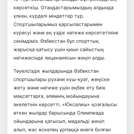
көрсеткіш. Отандастарымыздың алдында
үлкен, күрделі міндеттер тұр.
Спортшыларымыз қарсыластарымен
күресуі және ең үздік нәтиже көрсететініне
сенімдіміз. Өзбекстан бұл спорттық
жарысқа қатысу үшін қиын сайыстың
нәтижесінде лицензиясын жеңіп алды.
Тәуелсіздік жылдарында Өзбекстан
спортшылары рухани күш-қуат, жеңіске
жету және нәтиже үшін еңбек ету биік
мақсаттарға, әлемнің мойындауына
әкелетінін көрсетті. «Юксалиш» қозғалысы
өткен жылдар барысында Олимпиада
ойындарына қатысып, медальді жеңіп
алып, жас өскелең ұрпаққа өнеге болған