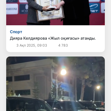
Спорт
Дияра Келдиярова «Жыл оқиғасы» атанды.
3 Ақп 2025, 09:03
4 783