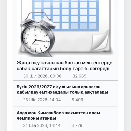
Жаңа оқу жылынан бастап мектептерде
сабақ сағаттарын бөлу тәртібі өзгереді
30 Шіл 2026, 09:06
32 685
Бүгін 2026/2027 оқу жылына арналған
қабылдау емтихандары толық аяқталады
23 Шіл 2026, 14:04
8 499
Аҳаджон Кимсанбоев шахматтан әлем
чемпионы атанды
31 Шіл 2026, 14:44
6 779