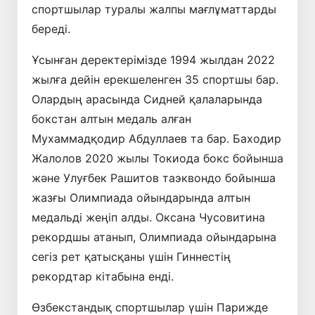
спортшылар туралы жалпы мағлұматтарды
береді.
Ұсынған деректерімізде 1994 жылдан 2022
жылға дейін ерекшеленген 35 спортшы бар.
Олардың арасында Сидней қалаларында
бокстан алтын медаль алған
Мухаммадқодир Абдуллаев та бар. Баходир
Жалолов 2020 жылы Токиода бокс бойынша
және Улуғбек Рашитов таэквондо бойынша
жазғы Олимпиада ойындарында алтын
медальді жеңіп алды. Оксана Чусовитина
рекордшы атанып, Олимпиада ойындарына
сегіз рет қатысқаны үшін Гиннестің
рекордтар кітабына енді.
Өзбекстандық спортшылар үшін Парижде