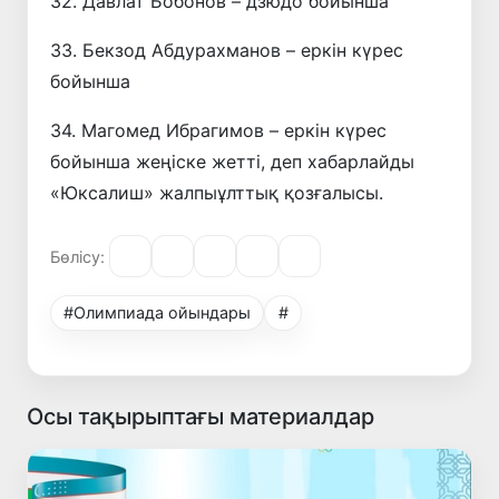
32. Давлат Бобонов – дзюдо бойынша
33. Бекзод Абдурахманов – еркін күрес
бойынша
34. Магомед Ибрагимов – еркін күрес
бойынша жеңіске жетті, деп хабарлайды
«Юксалиш» жалпыұлттық қозғалысы.
Бөлісу:
#Олимпиада ойындары
#
Осы тақырыптағы материалдар