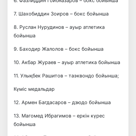
6. Фазлиддин Гоибназаров – бокс бойынша
7. Шахобиддин Зоиров – бокс бойынша
8. Руслан Нурудинов – ауыр атлетика
бойынша
9. Баходир Жалолов – бокс бойынша
10. Акбар Жураев – ауыр атлетика бойынша
11. Улықбек Рашитов – таэквондо бойынша;
Күміс медальдар
12. Армен Багдасаров – дзюдо бойынша
13. Магомед Ибрагимов – еркін күрес
бойынша