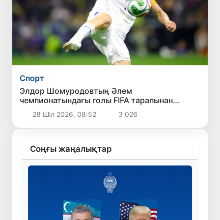
Спорт
Элдор Шомуродовтың Әлем
чемпионатындағы голы FIFA тарапынан
өткізілген «Турнирдің ең әдемі голы»
28 Шіл 2026, 08:52
3 026
сауалнамасында екінші орынды иеледі
Соңғы жаңалықтар