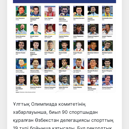
Ұлттық Олимпиада комитетінің
хабарлауынша, биыл 90 спортшыдан
құралған Өзбекстан делегациясы спорттың
19 түрі бойынша қатысады. Бұл рекордтық