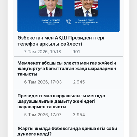
Өзбекстан мен АҚШ Президенттері
телефон арқылы сөйлесті
7 Там 2026, 19:18
901
Мемлекет абсшысы электр мен газ жүйесін
жаңғыртуға бағытталған жаңа шаралармен
танысты
6 Там 2026, 17:03
2 945
Президент мал шаруашылығы мен құс
шаруашылығын дамыту жөніндегі
шаралармен танысты
5 Там 2026, 17:07
3 954
Жарты жылда Өзбекстанда қанша егіз сәби
дүниеге келді?