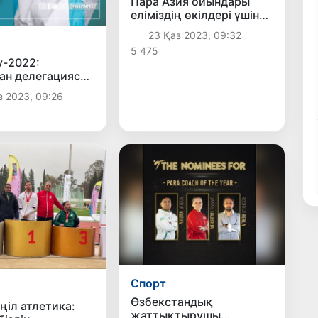
Пара Азия ойындары
еліміздің өкілдері үшін
сәтті басталды
23 Қаз 2023, 09:32
5 475
-2022:
ан делегациясы
н алтын
з 2023, 09:26
ен басталды
Спорт
Өзбекстандық
ңіл атлетика:
жаттықтырушы