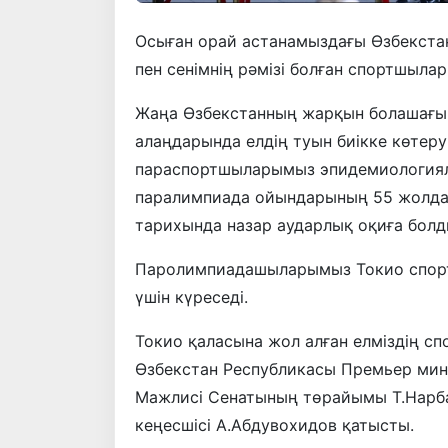
Осыған орай астанамыздағы Өзбекстан
пен сенімнің рәмізі болған спортшыл
Жаңа Өзбекстанның жарқын болашағын
алаңдарында елдің туын биікке көтеру 
параспортшыларымыз эпидемиологиялы
паралимпиада ойындарының 55 жолдам
тарихында назар аударлық оқиға болд
Паролимпиадашыларымыз Токио спорт 
үшін күреседі.
Токио қаласына жол алған елміздің с
Өзбекстан Республикасы Премьер мин
Мажлисі Сенатының төрайымы Т.Нарба
кеңесшісі А.Абдувохидов қатысты.