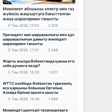
Мемлекет абсшысы электр мен газ
жүйесін жаңғыртуға бағытталған
жаңа шаралармен танысты
6 Там 2026, 17:03
2 209
Президент мал шаруашылығы мен құс
шаруашылығын дамыту жөніндегі
шаралармен танысты
5 Там 2026, 17:07
3 388
Жарты жылда Өзбекстанда қанша егіз
сәби дүниеге келді?
5 Там 2026, 15:00
1 637
WTTC есебінде Өзбекстан туризмнің
өсу қарқыны бойынша Орталық
Азияда бірінші орынға шықты
5 Там 2026, 14:39
1 688
Мүмкіндігі шектеулі талапкерлерге