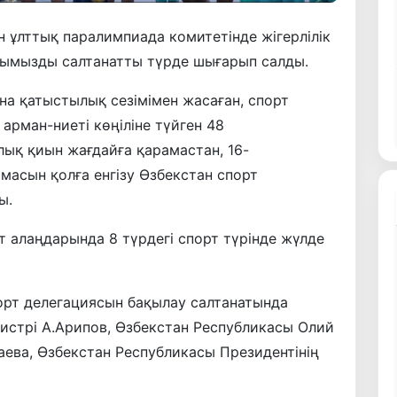
 ұлттық паралимпиада комитетінде жігерлілік
арымызды салтанатты түрде шығарып салды.
а қатыстылық сезімімен жасаған, спорт
арман-ниеті көңіліне түйген 48
қ қиын жағдайға қарамастан, 16-
асын қолға енгізу Өзбекстан спорт
ы.
алаңдарында 8 түрдегі спорт түрінде жүлде
порт делегациясын бақылау салтанатында
истрі А.Арипов, Өзбекстан Республикасы Олий
ева, Өзбекстан Республикасы Президентінің