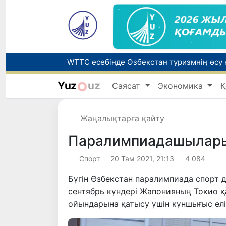
Yuz
uz
Саясат
Экономика
Қ
Беларусьтен Өзбекстанға екінші тікелей
Жаңалықтарға қайту
Жарты жылда Өзбекстанда қанша егіз сә
Паралимпиадашыларым
Спорт
20 Там 2021, 21:13
4 084
Бүгін Өзбекстан паралимпиада спорт 
сентябрь күндері Жапонияның Токио қ
ойындарына қатысу үшін күншығыс елі