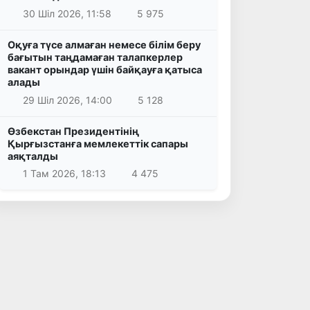
30 Шіл 2026, 11:58
5 975
Оқуға түсе алмаған немесе білім беру
бағытын таңдамаған талапкерлер
вакант орындар үшін байқауға қатыса
алады
29 Шіл 2026, 14:00
5 128
Өзбекстан Президентінің
Қырғызстанға мемлекеттік сапары
аяқталды
1 Там 2026, 18:13
4 475