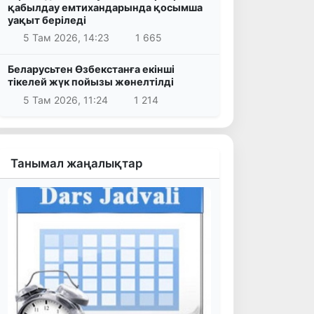
қабылдау емтихандарында қосымша
уақыт беріледі
5 Там 2026, 14:23
1 665
Беларусьтен Өзбекстанға екінші
тікелей жүк пойызы жөнелтілді
5 Там 2026, 11:24
1 214
Танымал жаңалықтар