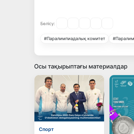
Бөлісу:
#Паралимпиадалық комитет
#Паралим
Осы тақырыптағы материалдар
Спорт