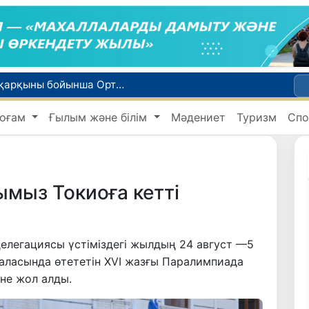
WTTC есебінде Өзбекстан туризмнің өсу қарқыны бойынша Орталық Азияда бірінші орынға шықты
Мүмкіндігі шектеулі талапкерлерге қабылдау емтихандарында қосымша уақыт беріледі
оғам
Ғылым және білім
Мәдениет
Туризм
Спо
 жүк пойызы жөнелтілді
Адам саудасынан зардап шеккен азаматтар әлеуметтік қызметтермен қамтылады
би дүниеге келді?
ыз Токиоға кетті
делегациясы үстіміздегі жылдың 24 август —5
аласында өтететін XVI жазғы Паралимпиада
не жол алды.