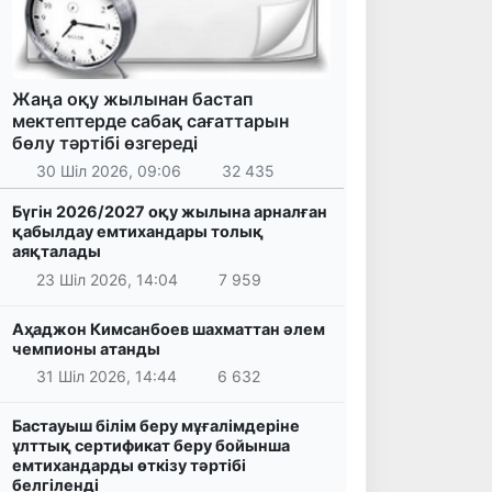
Жаңа оқу жылынан бастап
мектептерде сабақ сағаттарын
бөлу тәртібі өзгереді
30 Шіл 2026, 09:06
32 435
Бүгін 2026/2027 оқу жылына арналған
қабылдау емтихандары толық
аяқталады
23 Шіл 2026, 14:04
7 959
Аҳаджон Кимсанбоев шахматтан әлем
чемпионы атанды
31 Шіл 2026, 14:44
6 632
Бастауыш білім беру мұғалімдеріне
ұлттық сертификат беру бойынша
емтихандарды өткізу тәртібі
белгіленді