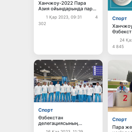
Ханчжоу-2022 Пара
Азия ойындарында пара
атлетшілеріміз өз
1 Қар 2023, 09:31
4
Спорт
тарихында ең көп
302
медаль жеңіп алды
Ханчжоу
Өзбекст
үшін кү
24 Қа
медальм
4 845
Спорт
Өзбекстан
Спорт
делегациясының
Пара же
алғашқы тобы
16 Қаз 2023, 11:29