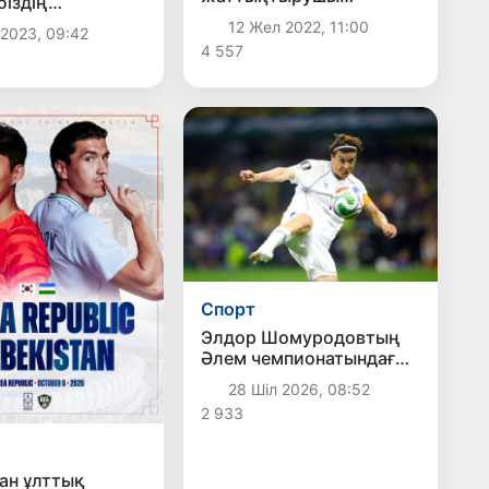
біздің
«Жылдың үздік
ларда 7 медаль
12 Жел 2022, 11:00
 2023, 09:42
жаттықтырушысы»
4 557
атанды
Спорт
Элдор Шомуродовтың
Әлем чемпионатындағы
голы FIFA тарапынан
28 Шіл 2026, 08:52
өткізілген «Турнирдің ең
2 933
әдемі голы»
сауалнамасында екінші
орынды иеледі
ан ұлттық