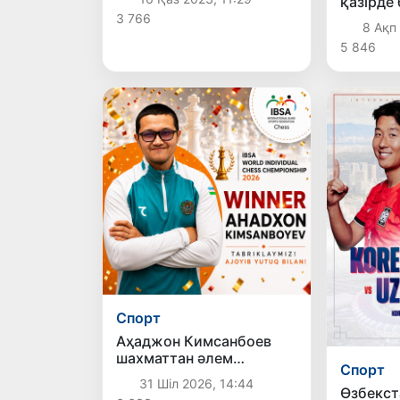
қазірде 
Ханчжоуға кетті
спортшы
3 766
8 Ақп
бар!
5 846
Спорт
Аҳаджон Кимсанбоев
шахматтан әлем
Спорт
чемпионы атанды
31 Шіл 2026, 14:44
Өзбекст