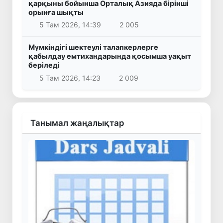
қарқыны бойынша Орталық Азияда бірінші
орынға шықты
5 Там 2026, 14:39
2 005
Мүмкіндігі шектеулі талапкерлерге
қабылдау емтихандарында қосымша уақыт
беріледі
5 Там 2026, 14:23
2 009
Танымал жаңалықтар