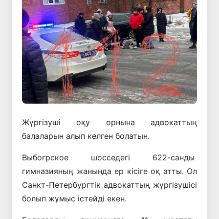
Жүргізуші оқу орнына адвокаттың
балаларын алып келген болатын.
Выбогрское шосседегі 622-санды
гимназияның жанында ер кісіге оқ атты. Ол
Санкт-Петербургтік адвокаттың жүргізушісі
болып жұмыс істейді екен.