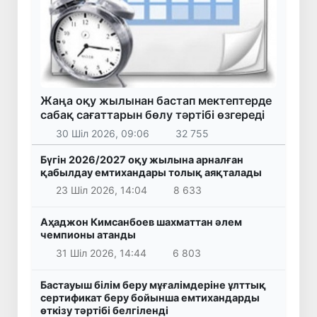
Жаңа оқу жылынан бастап мектептерде
сабақ сағаттарын бөлу тәртібі өзгереді
30 Шіл 2026, 09:06
32 755
Бүгін 2026/2027 оқу жылына арналған
қабылдау емтихандары толық аяқталады
23 Шіл 2026, 14:04
8 633
Аҳаджон Кимсанбоев шахматтан әлем
чемпионы атанды
31 Шіл 2026, 14:44
6 803
Бастауыш білім беру мұғалімдеріне ұлттық
сертификат беру бойынша емтихандарды
өткізу тәртібі белгіленді