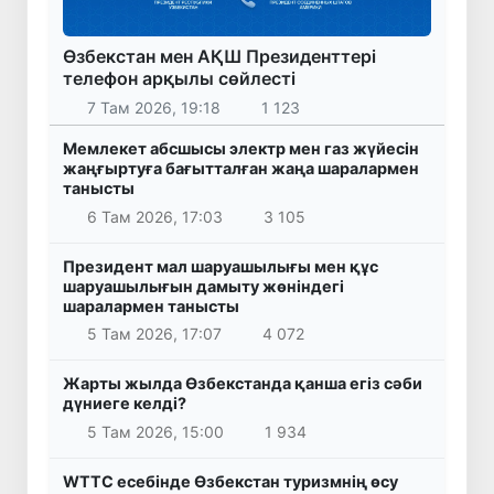
Өзбекстан мен АҚШ Президенттері
телефон арқылы сөйлесті
7 Там 2026, 19:18
1 123
Мемлекет абсшысы электр мен газ жүйесін
жаңғыртуға бағытталған жаңа шаралармен
танысты
6 Там 2026, 17:03
3 105
Президент мал шаруашылығы мен құс
шаруашылығын дамыту жөніндегі
шаралармен танысты
5 Там 2026, 17:07
4 072
Жарты жылда Өзбекстанда қанша егіз сәби
дүниеге келді?
5 Там 2026, 15:00
1 934
WTTC есебінде Өзбекстан туризмнің өсу