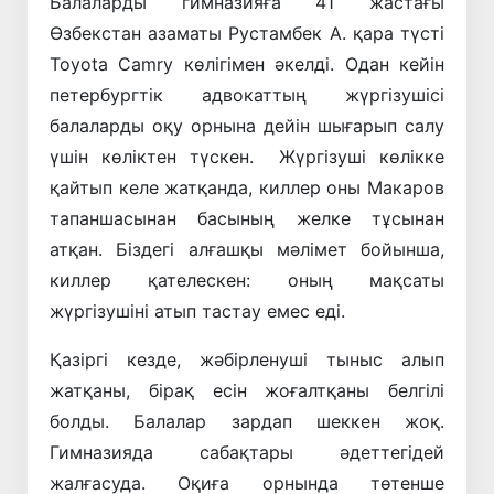
Балаларды гимназияға 41 жастағы
Өзбекстан азаматы Рустамбек А. қара түсті
Toyota Camry көлігімен әкелді. Одан кейін
петербургтік адвокаттың жүргізушісі
балаларды оқу орнына дейін шығарып салу
үшін көліктен түскен. Жүргізуші көлікке
қайтып келе жатқанда, киллер оны Макаров
тапаншасынан басының желке тұсынан
атқан. Біздегі алғашқы мәлімет бойынша,
киллер қателескен: оның мақсаты
жүргізушіні атып тастау емес еді.
Қазіргі кезде, жәбірленуші тыныс алып
жатқаны, бірақ есін жоғалтқаны белгілі
болды. Балалар зардап шеккен жоқ.
Гимназияда сабақтары әдеттегідей
жалғасуда. Оқиға орнында төтенше