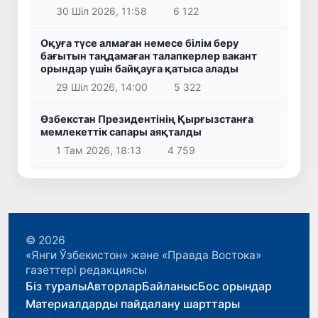
30 Шіл 2026, 11:58
6 122
Оқуға түсе алмаған немесе білім беру
бағытын таңдамаған талапкерлер вакант
орындар үшін байқауға қатыса алады
29 Шіл 2026, 14:00
5 322
Өзбекстан Президентінің Қырғызстанға
мемлекеттік сапары аяқталды
1 Там 2026, 18:13
4 759
© 2026
«Янги Ўзбекистон» және «Правда Востока»
газеттері редакциясы
Біз туралы
Авторлар
Байланыс
Бос орындар
Материалдарды пайдалану шарттары