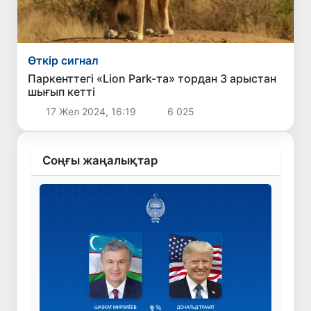
Өткір сигнал
Паркенттегі «Lion Park-та» тордан 3 арыстан
шығып кетті
17 Жел 2024, 16:19
6 025
Соңғы жаңалықтар