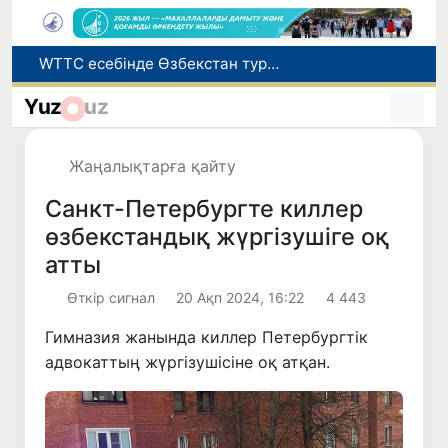
WTTC есебінде Өзбекстан туризмнің өсу қарқыны бойынша Орталық Азияда бірінші орынға шықты
Мүмкіндігі шектеулі талапкерлерге қабылдау емтихандарында қосымша уақыт беріледі
Yuz
uz
Беларусьтен Өзбекстанға екінші тікелей жүк пойызы жөнелтілді
Адам саудасынан зардап шеккен азаматтар әлеуметтік қызметтермен қамтылады
Жаңалықтарға қайту
Жарты жылда Өзбекстанда қанша егіз сәби дүниеге келді?
Санкт-Петербургте киллер
өзбекстандық жүргізушіге оқ
атты
Өткір сигнал
20 Ақп 2024, 16:22
4 443
Гимназия жанында киллер Петербургтік
адвокаттың жүргізушісіне оқ атқан.