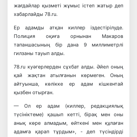
жағдайлар қызметі жұмыс істеп жатыр деп
хабарлайды 78.ru.
Ер адамды атқан киллер іздестірілуде.
Полиция оқиға орнынан Макаров
тапаншасының бір дана 9 миллиметрлі
гилзаны тауып алды.
78.ru куәгерлерден сұхбат алды. Әйел оның
қай жақтан атылғанын көрмеген. Оның
айтуынша, көлікке ер адам кішкентай
қызбен отырған.
— Ол ер адам (киллер, редакциялық
түсініктеме) қашып кетті, бірақ мен оны
анық көре алмадым, өйткені мен құлаған
адамға қарап тұрдым», - деп түсіндірді