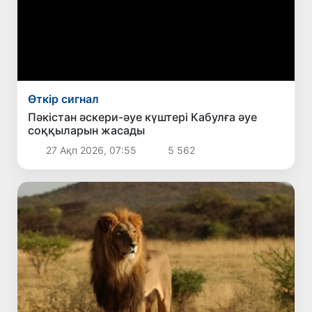
Өткір сигнал
Пәкістан әскери-әуе күштері Кабулға әуе
соққыларын жасады
27 Ақп 2026, 07:55
5 562