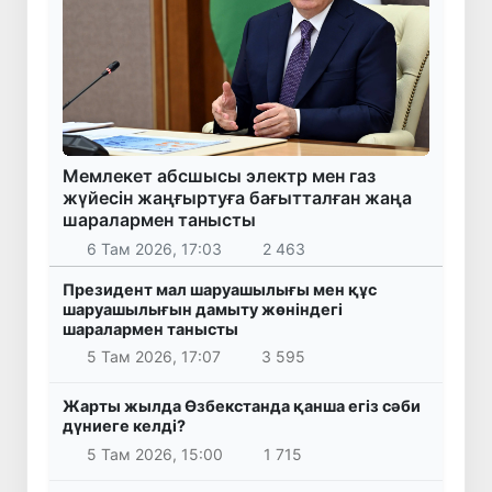
Мемлекет абсшысы электр мен газ
жүйесін жаңғыртуға бағытталған жаңа
шаралармен танысты
6 Там 2026, 17:03
2 463
Президент мал шаруашылығы мен құс
шаруашылығын дамыту жөніндегі
шаралармен танысты
5 Там 2026, 17:07
3 595
Жарты жылда Өзбекстанда қанша егіз сәби
дүниеге келді?
5 Там 2026, 15:00
1 715