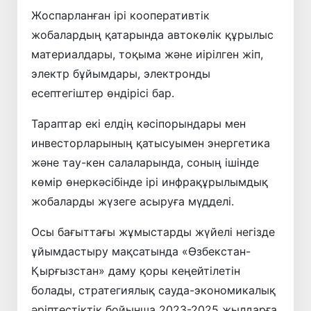
Жоспарланған ірі кооперативтік
жобалардың қатарында автокөлік құрылыс
материалдары, тоқыма және иірілген жіп,
электр бұйымдары, электронды
есептегіштер өндірісі бар.
Тараптар екі елдің кәсіпорындары мен
инвесторларының қатысуымен энергетика
және тау-кен салаларында, соның ішінде
көмір өнеркәсібінде ірі инфрақұрылымдық
жобаларды жүзеге асыруға мүдделі.
Осы бағыттағы жұмыстарды жүйелі негізде
ұйымдастыру мақсатында «Өзбекстан-
Қырғызстан» даму қоры кеңейтілетін
болады, стратегиялық сауда-экономикалық
әріптестіктік бойынша 2023-2025 жылдарға