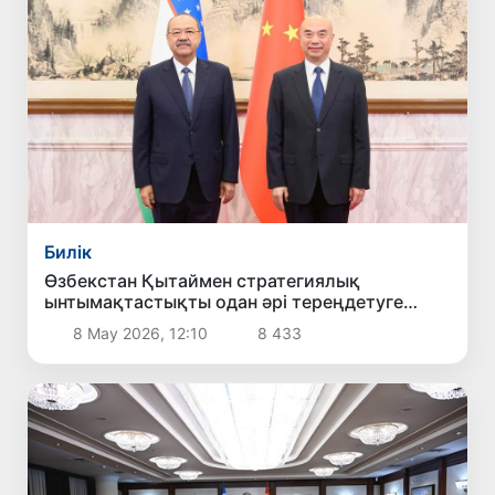
Билік
Өзбекстан Қытаймен стратегиялық
ынтымақтастықты одан әрі тереңдетуге
мүдделі екенін мәлімдеді
8 Мау 2026, 12:10
8 433