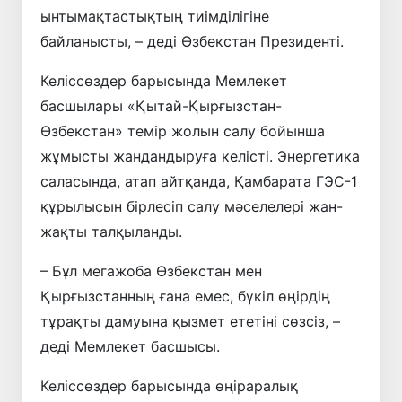
ынтымақтастықтың тиімділігіне
байланысты, – деді Өзбекстан Президенті.
Келіссөздер барысында Мемлекет
басшылары «Қытай-Қырғызстан-
Өзбекстан» темір жолын салу бойынша
жұмысты жандандыруға келісті. Энергетика
саласында, атап айтқанда, Қамбарата ГЭС-1
құрылысын бірлесіп салу мәселелері жан-
жақты талқыланды.
– Бұл мегажоба Өзбекстан мен
Қырғызстанның ғана емес, бүкіл өңірдің
тұрақты дамуына қызмет ететіні сөзсіз, –
деді Мемлекет басшысы.
Келіссөздер барысында өңіраралық