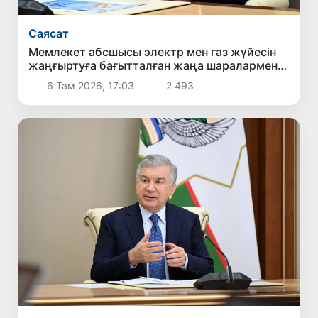
Саясат
Мемлекет абсшысы электр мен газ жүйесін
жаңғыртуға бағытталған жаңа шаралармен
танысты
6 Там 2026, 17:03
2 493