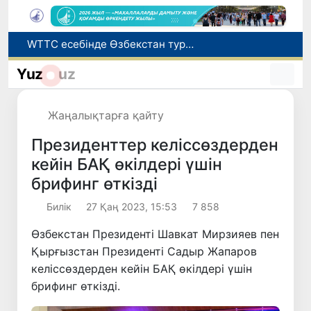
WTTC есебінде Өзбекстан туризмнің өсу қарқыны бойынша Орталық Азияда бірінші орынға шықты
Мүмкіндігі шектеулі талапкерлерге қабылдау емтихандарында қосымша уақыт беріледі
Беларусьтен Өзбекстанға екінші тікелей жүк пойызы жөнелтілді
Yuz
uz
Адам саудасынан зардап шеккен азаматтар әлеуметтік қызметтермен қамтылады
Жарты жылда Өзбекстанда қанша егіз сәби дүниеге келді?
Жаңалықтарға қайту
Президенттер келіссөздерден
кейін БАҚ өкілдері үшін
брифинг өткізді
Билік
27 Қаң 2023, 15:53
7 858
Өзбекстан Президенті Шавкат Мирзияев пен
Қырғызстан Президенті Садыр Жапаров
келіссөздерден кейін БАҚ өкілдері үшін
брифинг өткізді.