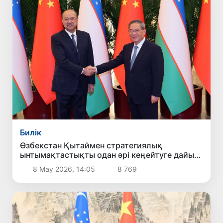
Билік
Өзбекстан Қытаймен стратегиялық
ынтымақтастықты одан әрі кеңейтуге дайын
екенін мәлімдеді
8 Мау 2026, 14:05
8 769