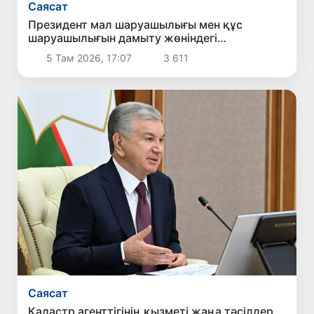
Саясат
Президент мал шаруашылығы мен құс
шаруашылығын дамыту жөніндегі
шаралармен танысты
5 Там 2026, 17:07
3 611
Саясат
Кадастр агенттігінің қызметі жаңа тәсілдер