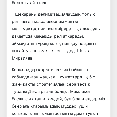
болғаны айтылды.
– Шекараны делимитациялаудың толық
реттелген мәселелері екіжақты
ынтымақтастық пен өңіраралық алмасуды
дамытуда маңызды рөл атқарады,
аймақтағы тұрақтылық пен қауіпсіздікті
нығайтуға қызмет етеді, – деді Шавкат
Мирзияев.
Келіссөздер қорытындысы бойынша
қабылданған маңызды құжаттардың бірі –
жан-жақты стратегиялық серіктестік
туралы Декларация болды. Мемлекет
басшысы атап өткендей, бұл біздің елдеріміз
бен халықтарымыздың мүддесі үшін
көпжақты ынтымақтастықты дамытудың