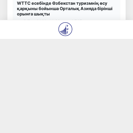
WTTC есебінде Өзбекстан туризмнің өсу
қарқыны бойынша Орталық Азияда бірінші
орынға шықты
5 Там 2026, 14:39
1 767
Мүмкіндігі шектеулі талапкерлерге
қабылдау емтихандарында қосымша уақыт
беріледі
5 Там 2026, 14:23
1 769
Беларусьтен Өзбекстанға екінші тікелей жүк
пойызы жөнелтілді
5 Там 2026, 11:24
1 267
Танымал жаңалықтар