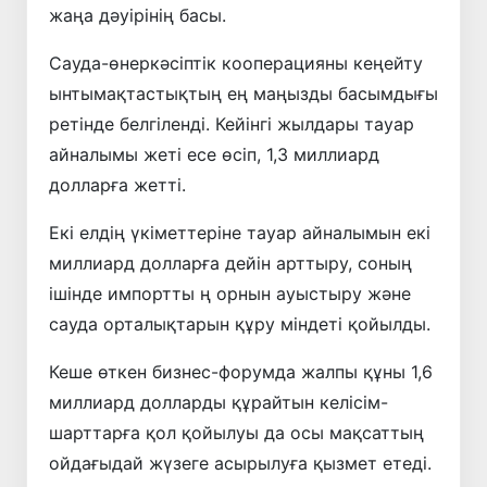
жаңа дәуірінің басы.
Сауда-өнеркәсіптік кооперацияны кеңейту
ынтымақтастықтың ең маңызды басымдығы
ретінде белгіленді. Кейінгі жылдары тауар
айналымы жеті есе өсіп, 1,3 миллиард
долларға жетті.
Екі елдің үкіметтеріне тауар айналымын екі
миллиард долларға дейін арттыру, соның
ішінде импортты ң орнын ауыстыру және
сауда орталықтарын құру міндеті қойылды.
Кеше өткен бизнес-форумда жалпы құны 1,6
миллиард долларды құрайтын келісім-
шарттарға қол қойылуы да осы мақсаттың
ойдағыдай жүзеге асырылуға қызмет етеді.