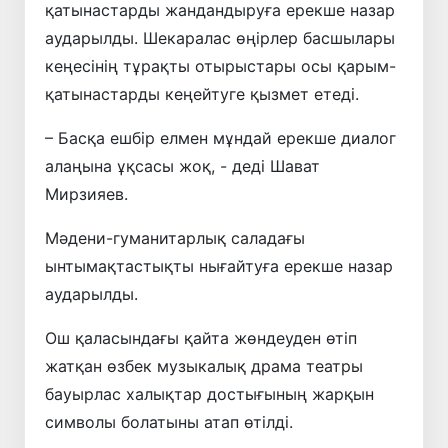
қатынастарды жандандыруға ерекше назар
аударылды. Шекаралас өңірлер басшылары
кеңесінің тұрақты отырыстары осы қарым-
қатынастарды кеңейтуге қызмет етеді.
– Басқа ешбір елмен мұндай ерекше диалог
алаңына ұқсасы жоқ, - деді Шават
Мирзияев.
Мәдени-гуманитарлық саладағы
ынтымақтастықты нығайтуға ерекше назар
аударылды.
Ош қаласындағы қайта жөндеуден өтіп
жатқан өзбек музыкалық драма театры
бауырлас халықтар достығының жарқын
символы болатыны атап өтілді.