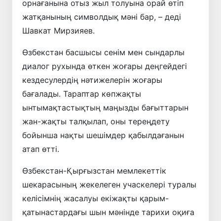
орнағанына отыз жыл толуына орай өтіп
жатқанының символдық мәні бар, – деді
Шавкат Мирзияев.
Өзбекстан басшысы сенім мен сындарлы
диалог рухында өткен жоғары деңгейдегі
кездесулердің нәтижелерін жоғары
бағалады. Тараптар көпжақты
ынтымақтастықтың маңызды бағыттарын
жан-жақты талқылап, оны тереңдету
бойынша нақты шешімдер қабылдағанын
атап өтті.
Өзбекстан-Қырғызстан мемлекеттік
шекарасының жекелеген учаскелері туралы
келісімнің жасалуы екіжақты қарым-
қатынастардағы шын мәнінде тарихи оқиға