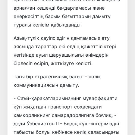
арналған кешенді бағдарламасы және
өнеркәсіптің басым бағыттарын дамыту
туралы келісім қабылданды.
Азық-түлік қауіпсіздігін қамтамасыз ету
аясында тараптар екі елдің қажеттіліктері
негізінде ауыл шаруашылығы өнімдерін
бірлесіп өсіріп, жеткізуге келісті.
Тағы бір стратегиялық бағыт – көлік
коммуникациясын дамыту.
- Саъй-ҳаракатларимизнинг муваффақияти
кўп жиҳатдан транспорт соҳасидаги
ҳамкорликнинг самарадорлигига боғлиқ, -
деди Ўзбекистон П– Біздің күш-жігеріміздің
табысты болуы көбінесе көлік саласындағы