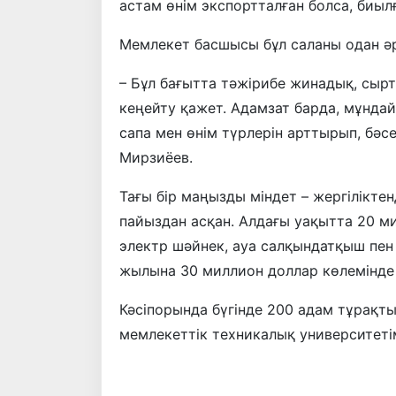
астам өнім экспортталған болса, биыл
Мемлекет басшысы бұл саланы одан әрі
– Бұл бағытта тәжірибе жинадық, сыр
кеңейту қажет. Адамзат барда, мұндай
сапа мен өнім түрлерін арттырып, бәсе
Мирзиёев.
Тағы бір маңызды міндет – жергіліктен
пайыздан асқан. Алдағы уақытта 20 
электр шәйнек, ауа салқындатқыш пен
жылына 30 миллион доллар көлемінде 
Кәсіпорында бүгінде 200 адам тұрақт
мемлекеттік техникалық университетіме