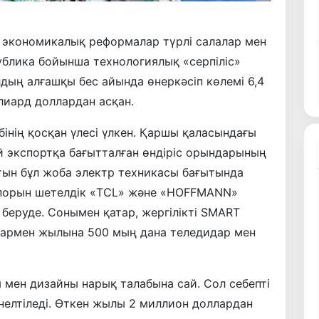
 экономикалық реформалар түрлі салалар мен
ублика бойынша технологиялық «серпіліс»
дың алғашқы бес айында өнеркәсіп көлемі 6,4
лиард доллардан асқан.
інің қосқан үлесі үлкен. Қаршы қаласындағы
ай экспортқа бағытталған өндіріс орындарының
йтын бұл жоба электр техникасы бағытында
әсіпорын шетелдік «TCL» және «HOFFMANN»
 беруде. Сонымен қатар, жергілікті SMART
алармен жылына 500 мың дана теледидар мен
 мен дизайны нарық талабына сай. Сол себепті
елтіледі. Өткен жылы 2 миллион доллардан