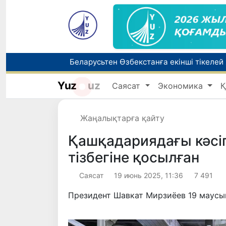
Беларусьтен Өзбекстанға екінші тікелей
Yuz
uz
Саясат
Экономика
Қ
Бүгін оқуды көшіру бойынша өтініштерді
Жарты жылда Өзбекстанда қанша егіз сә
Жаңалықтарға қайту
Қашқадариядағы кәсі
тізбегіне қосылған
Саясат
19 июнь 2025, 11:36
7 491
Президент Шавкат Мирзиёев 19 маусым