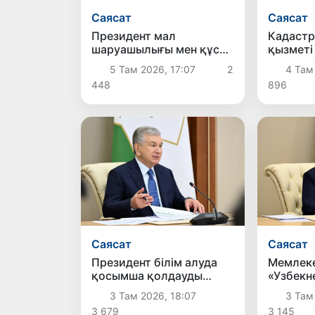
Саясат
Саясат
Президент мал
Кадастр 
шаруашылығы мен құс
қызметі
шаруашылығын дамыту
негізінд
5 Там 2026, 17:07
2
4 Там
жөніндегі шаралармен
ұйымда
448
896
танысты
Саясат
Саясат
Президент білім алуда
Мемлек
қосымша қолдауды
«Узбекн
қажет ететін балаларды
компан
3 Там 2026, 18:07
3 Там
қолдауға бағытталған
жартыж
3 679
3 145