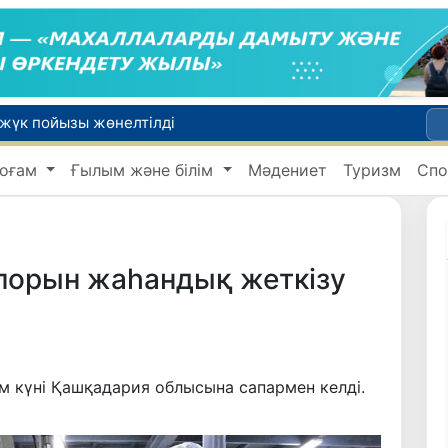
 жүк пойызы жөнелтілді
Адам саудасынан зардап шеккен азаматтар әлеуметтік қызметтермен қамтылады
Тарихи күн: Өзбекстанның «Самарқант-2028» жасанды серігі орбитаға сәтті шығарылды
оғам
Ғылым және білім
Мәдениет
Туризм
Спо
 қабылдаудың соңғы күні
би дүниеге келді?
порын жаһандық жеткізу
 күні Қашқадария облысына сапармен келді.