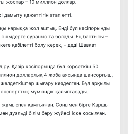
ғы жоспар – 10 миллион доллар.
 дамыту қажеттігін атап өтті.
тқы нарыққа жол аштық. Енді бұл кәсіпорынды
 өнімдерге сұраныс та болады. Ең бастысы –
кеге қабілетті болу керек, – деді Шавкат
діру. Қазір кәсіпорында бұл көрсеткіш 50
миллион долларлық 4 жоба аясында шаңсорғыш,
 желдеткіштер шығару көзделген. Бұл арқылы
экспорттық мүмкіндік қалыптасады.
ы жұмыспен қамтылған. Сонымен бірге Қаршы
н дуальді білім беру жүйесі іске қосылған.