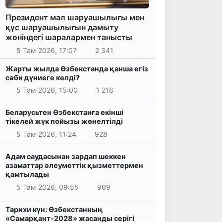
Президент мал шаруашылығы мен
құс шаруашылығын дамыту
жөніндегі шаралармен танысты
5 Там 2026, 17:07
2 341
Жарты жылда Өзбекстанда қанша егіз
сәби дүниеге келді?
5 Там 2026, 15:00
1 216
Беларусьтен Өзбекстанға екінші
тікелей жүк пойызы жөнелтілді
5 Там 2026, 11:24
928
Адам саудасынан зардап шеккен
азаматтар әлеуметтік қызметтермен
қамтылады
5 Там 2026, 09:55
909
Тарихи күн: Өзбекстанның
«Самарқант-2028» жасанды серігі