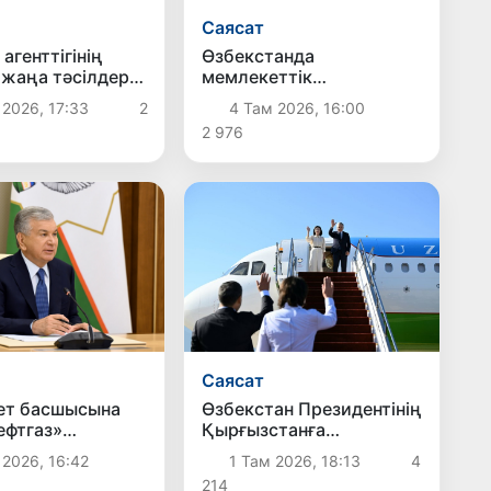
Саясат
агенттігінің
Өзбекстанда
 жаңа тәсілдер
мемлекеттік
е
қызметшілердің
 2026, 17:33
2
4 Там 2026, 16:00
стырылады
еңбекақы төлеу жүйесі
2 976
жаңартылады
Саясат
Өзбекстан Президентінің
ет басшысына
Қырғызстанға
ефтгаз»
мемлекеттік сапары
иясының
1 Там 2026, 18:13
4
 2026, 16:42
аяқталды
ылдық қызметі
214