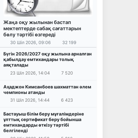
Жаңа оқу жылынан бастап
мектептерде сабақ сағаттарын
бөлу тәртібі өзгереді
30 Шіл 2026, 09:06
32 199
Бүгін 2026/2027 оқу жылына арналған
қабылдау емтихандары толық
аяқталады
23 Шіл 2026, 14:04
7 520
Аҳаджон Кимсанбоев шахматтан әлем
чемпионы атанды
31 Шіл 2026, 14:44
6 423
Бастауыш білім беру мұғалімдеріне
ұлттық сертификат беру бойынша
емтихандарды өткізу тәртібі
белгіленді