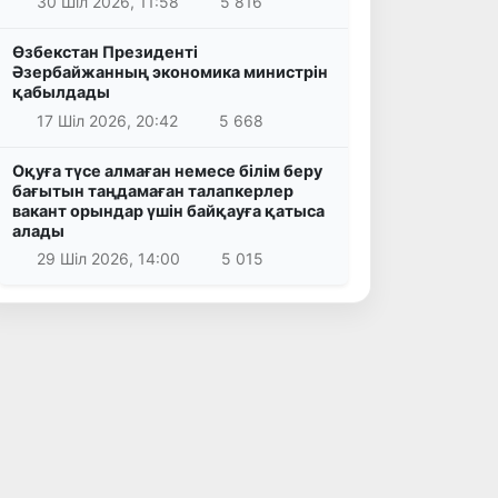
30 Шіл 2026, 11:58
5 816
Өзбекстан Президенті
Әзербайжанның экономика министрін
қабылдады
17 Шіл 2026, 20:42
5 668
Оқуға түсе алмаған немесе білім беру
бағытын таңдамаған талапкерлер
вакант орындар үшін байқауға қатыса
алады
29 Шіл 2026, 14:00
5 015