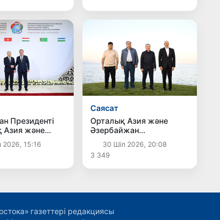
есеп берілді
Саясат
Орталық Азия және
ан Президенті
Әзербайжан
 Азия және
көшбасшылары
йжан
30 Шіл 2026, 20:08
 2026, 15:16
Қырғызстандағы
ттері
3 349
алғашқы халықаралық
арының
деңгейдегі гольф
и кездесуіне
клубының ашылуына
ы
қатысты
остока» газеттері редакциясы