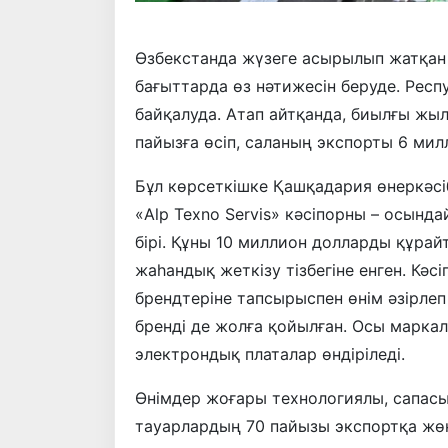
Өзбекстанда жүзеге асырылып жатқан
бағыттарда өз нәтижесін беруде. Респ
байқалуда. Атап айтқанда, биылғы жыл
пайызға өсіп, саланың экспорты 6 мил
Бұл көрсеткішке Қашқадария өнеркәсіб
«Alp Texno Servis» кәсіпорны – осынд
бірі. Құны 10 миллион долларды құра
жаһандық жеткізу тізбегіне енген. К
брендтеріне тапсырыспен өнім әзірлеп
бренді де жолға қойылған. Осы марк
электрондық платалар өндіріледі.
Өнімдер жоғары технологиялы, сапасы
тауарлардың 70 пайызы экспортқа жөн