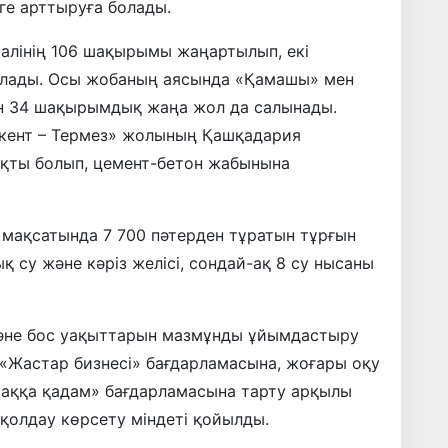
еге арттыруға болады.
алінің 106 шақырымы жаңартылып, екі
алады. Осы жобаның аясында «Қамашы» мен
ін 34 шақырымдық жаңа жол да салынады.
шкент – Термез» жолының Қашқадария
ақты болып, цемент-бетон жабынына
мақсатында 7 700 пәтерден тұратын тұрғын
 су және кәріз желісі, сондай-ақ 8 су нысаны
не бос уақыттарын мазмұнды ұйымдастыру
«Жастар бизнесі» бағдарламасына, жоғары оқу
шаққа қадам» бағдарламасына тарту арқылы
қолдау көрсету міндеті қойылды.