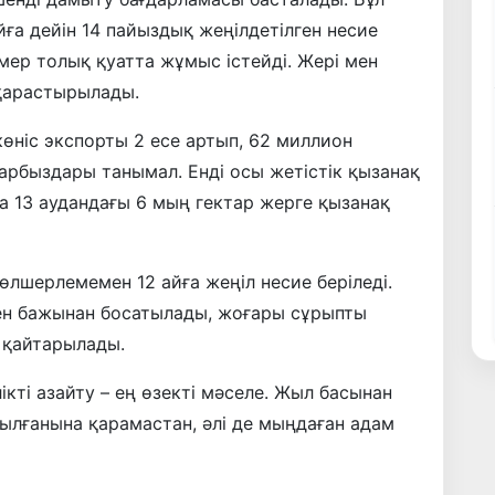
ға дейін 14 пайыздық жеңілдетілген несие
рмер толық қуатта жұмыс істейді. Жері мен
қарастырылады.
өніс экспорты 2 есе артып, 62 миллион
қарбыздары танымал. Енді осы жетістік қызанақ
а 13 аудандағы 6 мың гектар жерге қызанақ
лшерлемемен 12 айға жеңіл несие беріледі.
ден бажынан босатылады, жоғары сұрыпты
 қайтарылады.
ті азайту – ең өзекті мәселе. Жыл басынан
лғанына қарамастан, әлі де мыңдаған адам