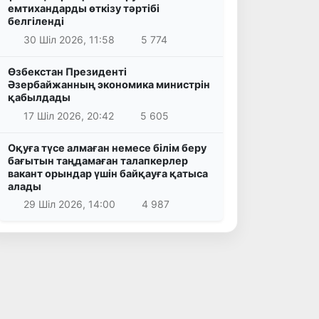
емтихандарды өткізу тәртібі
белгіленді
30 Шіл 2026, 11:58
5 774
Өзбекстан Президенті
Әзербайжанның экономика министрін
қабылдады
17 Шіл 2026, 20:42
5 605
Оқуға түсе алмаған немесе білім беру
бағытын таңдамаған талапкерлер
вакант орындар үшін байқауға қатыса
алады
29 Шіл 2026, 14:00
4 987