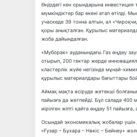
Өңірдегі кен орындарына инвестиция 
мүмкіндіктер бар екені атап өтілді. М
учаскеде 39 тонна алтын, ал «Чироқчи
қоры анықталған. Құрылыс материалд
жоба дайындалған.
«Муборак» ауданындағы Газ өңдеу з
отырып, 200 гектар жерде инновация
кластерлік жүйе негізінде мұнай-хими
құрылыс материалдары бағыттары бой
Аймақ мақта өсіруде жетекші болғаныме
пайызға да жетпейді. Бұл салада 400
иірілген жіпті қайта өңдеу 51 пайызға,
Осындай экономикалық жобалар үшін
«Ғузар – Бұхара – Нөкіс – Бейнеу» жо