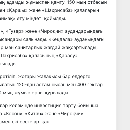
ң адамды жұмыспен қамту, 150 мың отбасын
 мен «Қаршы» және «Шахрисабз» қалаларын
аймақ» ету міндеті қойылды.
», «Ғузар» және «Чироқчи» аудандарындағы
ысандары салынады. «Көкдала» ауданындағы
р мен санитарлық жағдай жақсартылады,
«Шахрисабз» қаласының «Қарасу»
рылады.
ретіліп, жоғары жалақысы бар елдерге
ылатын 120-дан астам нысан мен 400 гектар
70 мың жұмыс орны құрылады.
лар көлемінде инвестиция тарту бойынша
да «Косон», «Китаб» және «Чироқчи»
мен екі есеге артқан.