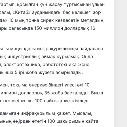
тартып, қосылған құн жасау тұрғысынан үлкен
ысалы, «Китаб» ауданындағы бес келешегі зор
да» 10 мың тонна сирек кездесетін металдың
ары саласында 150 миллион долларлық 16
ауыты маңындағы инфрақұрылымды пайдалана
лық индустриялық аймақ құрылмақ. Онда
я, электротехника, робототехника және
ынша 5 ірі жоба жүзеге асырылады.
н, тоқыма өнеркәсібіндегі үлесі әлі 10
 миллион долларлық 35 жоба басталады. Биыл
 ал келесі жылы 100 пайызға жеткізіледі.
 дамыған инфрақұрылым қажет. Мысалы,
лының өңірден өтетін 100 шақырымын қайта