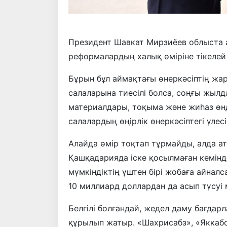
Президент Шавкат Мирзиёев облыста 
реформалардың халық өміріне тікелей
Бұрын бұл аймақтағы өнеркәсіптің жа
салаларына тиесілі болса, соңғы жыл
материалдары, тоқыма және жиһаз өнді
салалардың өңірлік өнеркәсіптегі үлес
Алайда өмір тоқтап тұрмайды, алда а
Қашқадарияда іске қосылмаған кемінд
мүмкіндіктің үштен бірі жобаға айналса
10 миллиард доллардан да асып түсуі 
Белгілі болғандай, жедел даму бағда
құрылып жатыр. «Шахрисабз», «Яккабо