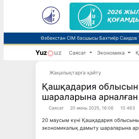
Yuz
uz
Саясат
Экономика
Қ
Әлемдік биржаларда мұнай бағасы төме
Жаңалықтарға қайту
Қашқадария облысын
шараларына арналған
Саясат
20 июнь 2025, 16:06
10 463
20 маусым күні Қашқадария облысының
экономикалық дамыту шараларына арн