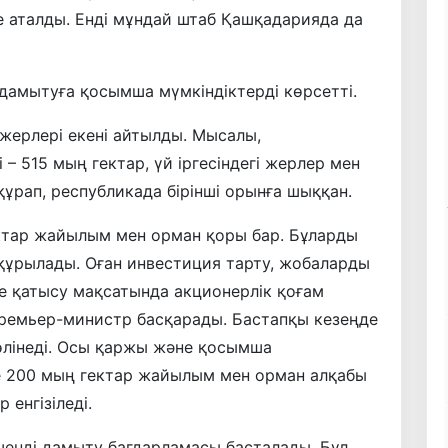
е аталды. Енді мұндай штаб Қашқадарияда да
амытуға қосымша мүмкіндіктерді көрсетті.
жерлері екені айтылды. Мысалы,
– 515 мың гектар, үй іргесіндегі жерлер мен
ұрап, республикада бірінші орынға шыққан.
ектар жайылым мен орман қоры бар. Бұларды
 құрылады. Оған инвестиция тарту, жобаларды
де қатысу мақсатында акционерлік қоғам
 Премьер-министр басқарады. Бастапқы кезеңде
өлінеді. Осы қаржы және қосымша
де 200 мың гектар жайылым мен орман алқабы
 енгізіледі.
нді дамыту бағдарламасы басталады. Бұл