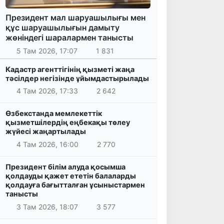
Президент мал шаруашылығы мен
құс шаруашылығын дамыту
жөніндегі шаралармен танысты
5 Там 2026, 17:07
1 831
Кадастр агенттігінің қызметі жаңа
тәсілдер негізінде ұйымдастырылады
4 Там 2026, 17:33
2 642
Өзбекстанда мемлекеттік
қызметшілердің еңбекақы төлеу
жүйесі жаңартылады
4 Там 2026, 16:00
2 770
Президент білім алуда қосымша
қолдауды қажет ететін балаларды
қолдауға бағытталған ұсыныстармен
танысты
3 Там 2026, 18:07
3 577