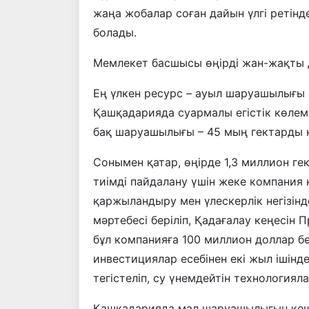
жаңа жобалар соған дайын үлгі ретінд
болады.
Мемлекет басшысы өңірді жан-жақты д
Ең үлкен ресурс – ауыл шаруашылығы 
Қашқадарияда суармалы егістік көлемі 
бақ шаруашылығы – 45 мың гектарды қ
Сонымен қатар, өңірде 1,3 миллион г
тиімді пайдалану үшін жеке компания
қаржыландыру мен үлескерлік негізін
мәртебесі беріліп, Қадағалау кеңесін
бұл компанияға 100 миллион доллар б
инвестициялар есебінен екі жыл ішін
тегістеліп, су үнемдейтін технологиялар
Қашқадарияда мал шаруашылығын кеше