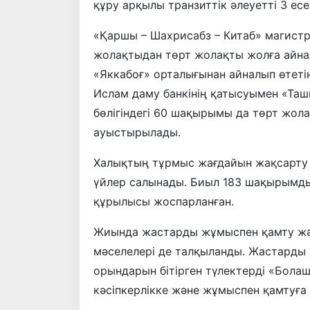
құру арқылы транзиттік әлеуетті 3 ес
«Қаршы – Шахрисабз – Китаб» магистр
жолақтыдан төрт жолақты жолға айн
«Яккабоғ» орталығынан айналып өтет
Ислам даму банкінің қатысуымен «Та
бөлігіндегі 60 шақырымы да төрт жол
ауыстырылады.
Халықтың тұрмыс жағдайын жақсарту 
үйлер салынады. Биыл 183 шақырымдық
құрылысы жоспарланған.
Жиында жастарды жұмыспен қамту жә
мәселелері де талқыланды. Жастарды 
орындарын бітірген түлектерді «Бола
кәсіпкерлікке және жұмыспен қамтуға 