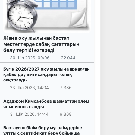
Жаңа оқу жылынан бастап
мектептерде сабақ сағаттарын
бөлу тәртібі өзгереді
30 Шіл 2026, 09:06
32 044
Бүгін 2026/2027 оқу жылына арналған
қабылдау емтихандары толық
аяқталады
23 Шіл 2026, 14:04
7 386
Аҳаджон Кимсанбоев шахматтан әлем
чемпионы атанды
31 Шіл 2026, 14:44
6 368
Бастауыш білім беру мұғалімдеріне
ұлттық сертификат беру бойынша