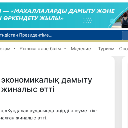
Өзбекстан СІМ басшысы Бахтиёр Саидов Үндістан Президентімен екіжақты байланыстарды нығайту мәселелерін талқылады
Грекияда өрт сөндіру тікұшақтарының соқтығысуынан екі адам қаза тапты
оғам
Ғылым және білім
Мәдениет
Туризм
Спо
ндеді
Ұлттық сертификат емтиханына дәлелді себеппен қатыса алмағандарға төлем қайтарылады
1 тамыздан бастап сирек кездесетін жабайы жануарларды аулауға тыйым салынады
 экономикалық дамыту
 жиналыс өтті
 «Кукдала» ауданында өңірді әлеуметтік-
алған жиналыс өтті.