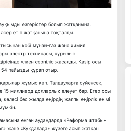
ауқымды өзгерістер болып жатқанына,
 әсер етіп жатқанына тоқталды.
ртысынан көбі мұнай-газ және химия
дары электр техникасы, құрылыс
рісінде үлкен серпіліс жасалды. Қазір осы
і 54 пайызды құрап отыр.
тқарылар жұмыс көп. Талдауларға сүйенсек,
е 15 миллиард долларлық әлеует бар. Егер осы
, келесі бес жылда өңірдің жалпы өңірлік өнімі
мүмкін.
рламасына енген аудандарда «Реформа штабы»
ғ» және «Кукдалада» жүзеге асып жатқан