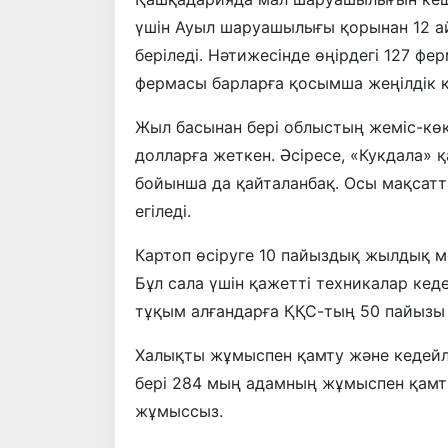
үшін Ауыл шаруашылығы қорынан 12 ай
беріледі. Нәтижесінде өңірдегі 127 фе
фермасы барларға қосымша жеңілдік 
Жыл басынан бері облыстың жеміс-көк
долларға жеткен. Әсіресе, «Кукдала» 
бойынша да қайталанбақ. Осы мақсатт
егіледі.
Картоп өсіруге 10 пайыздық жылдық мө
Бұл сала үшін қажетті техникалар ке
тұқым алғандарға ҚҚС-тың 50 пайызы
Халықты жұмыспен қамту және кедейлік
бері 284 мың адамның жұмыспен қамты
жұмыссыз.