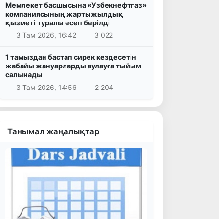
Мемлекет басшысына «Узбекнефтгаз»
компаниясының жартыжылдық
қызметі туралы есеп берілді
3 Там 2026, 16:42
3 022
1 тамыздан бастап сирек кездесетін
жабайы жануарларды аулауға тыйым
салынады
3 Там 2026, 14:56
2 204
Танымал жаңалықтар