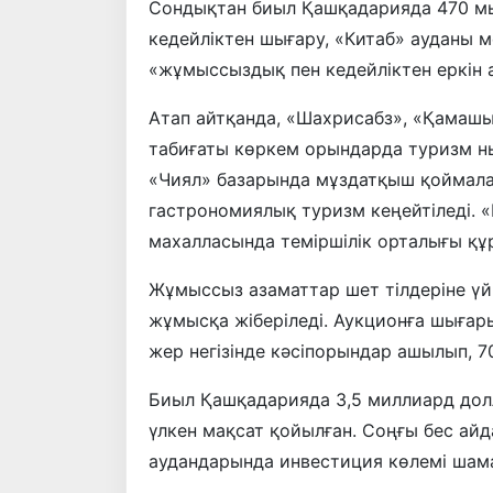
Сондықтан биыл Қашқадарияда 470 мы
кедейліктен шығару, «Китаб» ауданы
«жұмыссыздық пен кедейліктен еркін 
Атап айтқанда, «Шахрисабз», «Қамашы
табиғаты көркем орындарда туризм н
«Чиял» базарында мұздатқыш қоймала
гастрономиялық туризм кеңейтіледі. 
махалласында теміршілік орталығы құ
Жұмыссыз азаматтар шет тілдеріне үй
жұмысқа жіберіледі. Аукционға шығар
жер негізінде кәсіпорындар ашылып, 
Биыл Қашқадарияда 3,5 миллиард дол
үлкен мақсат қойылған. Соңғы бес ай
аудандарында инвестиция көлемі шама