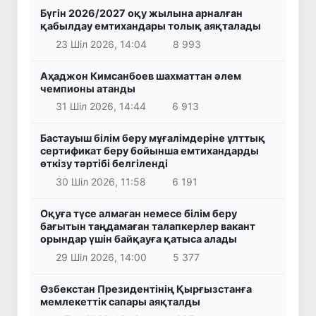
Бүгін 2026/2027 оқу жылына арналған
қабылдау емтихандары толық аяқталады
23 Шіл 2026, 14:04
8 993
Аҳаджон Кимсанбоев шахматтан әлем
чемпионы атанды
31 Шіл 2026, 14:44
6 913
Бастауыш білім беру мұғалімдеріне ұлттық
сертификат беру бойынша емтихандарды
өткізу тәртібі белгіленді
30 Шіл 2026, 11:58
6 191
Оқуға түсе алмаған немесе білім беру
бағытын таңдамаған талапкерлер вакант
орындар үшін байқауға қатыса алады
29 Шіл 2026, 14:00
5 377
Өзбекстан Президентінің Қырғызстанға
мемлекеттік сапары аяқталды