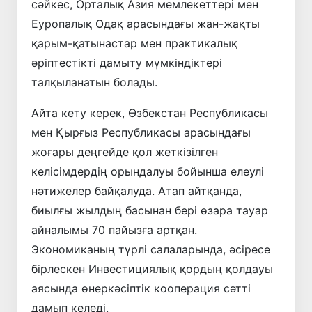
сәйкес, Орталық Азия мемлекеттері мен
Еуропалық Одақ арасындағы жан-жақты
қарым-қатынастар мен практикалық
әріптестікті дамыту мүмкіндіктері
талқыланатын болады.
Айта кету керек, Өзбекстан Республикасы
мен Қырғыз Республикасы арасындағы
жоғары деңгейде қол жеткізілген
келісімдердің орындалуы бойынша елеулі
нәтижелер байқалуда. Атап айтқанда,
биылғы жылдың басынан бері өзара тауар
айналымы 70 пайызға артқан.
Экономиканың түрлі салаларында, әсіресе
бірлескен Инвестициялық қордың қолдауы
аясында өнеркәсіптік кооперация сәтті
дамып келеді.