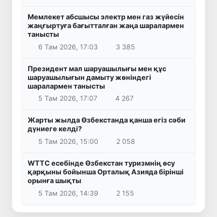
Мемлекет абсшысы электр мен газ жүйесін
жаңғыртуға бағытталған жаңа шаралармен
танысты
6 Там 2026, 17:03
3 385
Президент мал шаруашылығы мен құс
шаруашылығын дамыту жөніндегі
шаралармен танысты
5 Там 2026, 17:07
4 267
Жарты жылда Өзбекстанда қанша егіз сәби
дүниеге келді?
5 Там 2026, 15:00
2 058
WTTC есебінде Өзбекстан туризмнің өсу
қарқыны бойынша Орталық Азияда бірінші
орынға шықты
5 Там 2026, 14:39
2 155