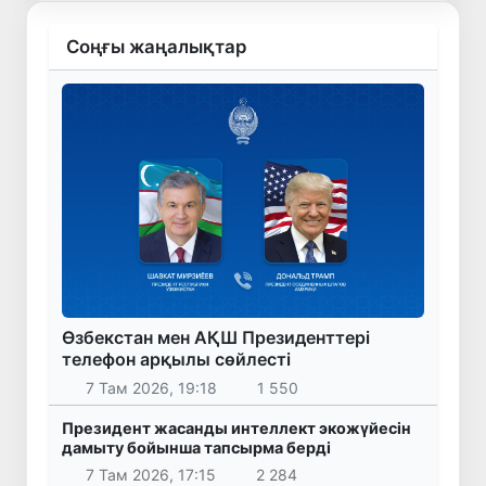
Соңғы жаңалықтар
Өзбекстан мен АҚШ Президенттері
телефон арқылы сөйлесті
7 Там 2026, 19:18
1 550
Президент жасанды интеллект экожүйесін
дамыту бойынша тапсырма берді
7 Там 2026, 17:15
2 284