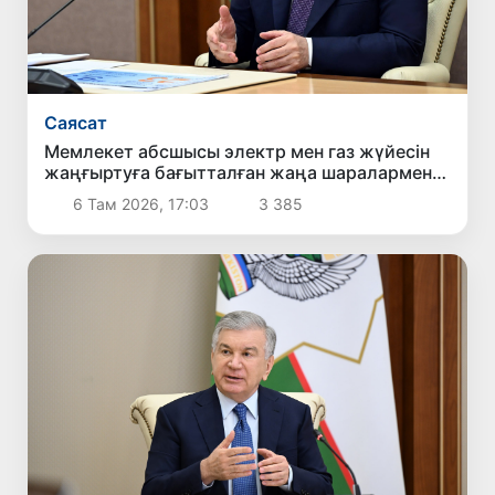
Саясат
Мемлекет абсшысы электр мен газ жүйесін
жаңғыртуға бағытталған жаңа шаралармен
танысты
6 Там 2026, 17:03
3 385