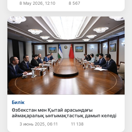
мүдделі екенін мәлімдеді
8 Мау 2026, 12:10
8 567
Билік
Өзбекстан мен Қытай арасындағы
аймақаралық ынтымақтастық дамып келеді
3 июнь 2025, 06:11
11 138