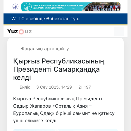
Мүмкіндігі шектеулі талапкерлерге қабылдау емтихандарында қосымша уақыт беріледі
Беларусьтен Өзбекстанға екінші тікелей жүк пойызы жөнелтілді
Yuz
uz
Адам саудасынан зардап шеккен азаматтар әлеуметтік қызметтермен қамтылады
Жарты жылда Өзбекстанда қанша егіз сәби дүниеге келді?
Жаңалықтарға қайту
WTTC есебінде Өзбекстан туризмнің өсу қарқыны бойынша Орталық Азияда бірінші орынға шықты
Қырғыз Республикасының
Президенті Самарқандқа
келді
Билік
3 Сәу 2025, 14:29
21 197
Қырғыз Республикасының Президенті
Садыр Жапаров «Орталық Азия –
Еуропалық Одақ» бірінші саммитіне қатысу
үшін елімізге келді.