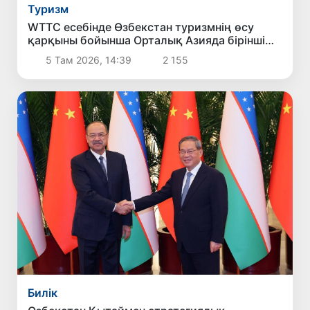
Туризм
WTTC есебінде Өзбекстан туризмнің өсу
қарқыны бойынша Орталық Азияда бірінші
орынға шықты
5 Там 2026, 14:39
2 155
Билік