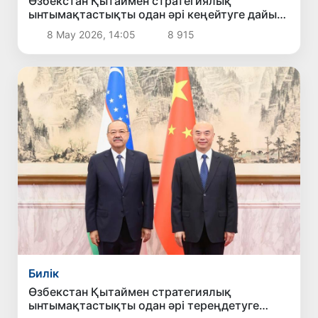
Өзбекстан Қытаймен стратегиялық
ынтымақтастықты одан әрі кеңейтуге дайын
екенін мәлімдеді
8 Мау 2026, 14:05
8 915
Билік
Өзбекстан Қытаймен стратегиялық
ынтымақтастықты одан әрі тереңдетуге