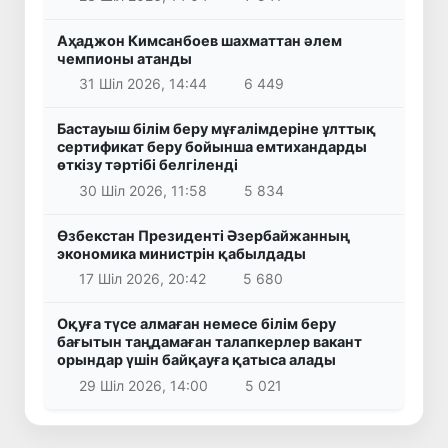
Аҳаджон Кимсанбоев шахматтан әлем
чемпионы атанды
31 Шіл 2026, 14:44
6 449
Бастауыш білім беру мұғалімдеріне ұлттық
сертификат беру бойынша емтихандарды
өткізу тәртібі белгіленді
30 Шіл 2026, 11:58
5 834
Өзбекстан Президенті Әзербайжанның
экономика министрін қабылдады
17 Шіл 2026, 20:42
5 680
Оқуға түсе алмаған немесе білім беру
бағытын таңдамаған талапкерлер вакант
орындар үшін байқауға қатыса алады
29 Шіл 2026, 14:00
5 021