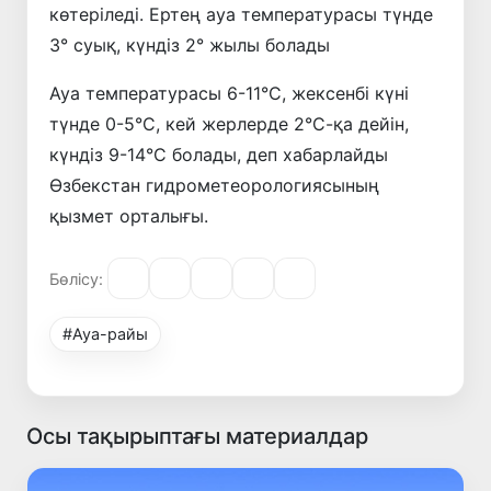
көтеріледі. Ертең ауа температурасы түнде
3° суық, күндіз 2° жылы болады
Ауа температурасы 6-11°С, жексенбі күні
түнде 0-5°С, кей жерлерде 2°С-қа дейін,
күндіз 9-14°С болады, деп хабарлайды
Өзбекстан гидрометеорологиясының
қызмет орталығы.
Бөлісу:
#Ауа-райы
Осы тақырыптағы материалдар