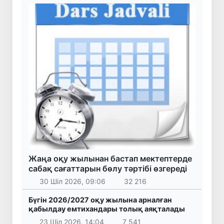
Жаңа оқу жылынан бастап мектептерде
сабақ сағаттарын бөлу тәртібі өзгереді
30 Шіл 2026, 09:06
32 216
Бүгін 2026/2027 оқу жылына арналған
қабылдау емтихандары толық аяқталады
23 Шіл 2026, 14:04
7 541