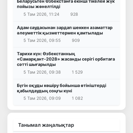
Беларусьтен Өзбекстанға екінші тікелей жүк
пойызы жөнелтілді
5 Там 2026, 11:24
928
Адам саудасынан зардап шеккен азаматтар
әлеуметтік қызметтермен қамтылады
5 Там 2026, 09:55
909
Тарихи күн: Өзбекстанның
«Самарқант-2028» жасанды серігі орбитаға
сәтті шығарылды
5 Там 2026, 09:38
1 529
Бүгін оқуды көшіру бойынша өтініштерді
қабылдаудың соңғы күні
5 Там 2026, 09:09
1 082
Танымал жаңалықтар