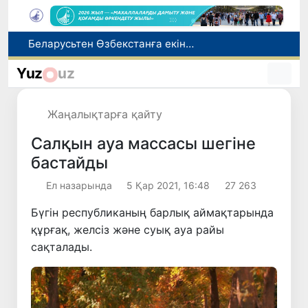
Адам саудасынан зардап шеккен азаматтар әлеуметтік қызметтермен қамтылады
Тарихи күн: Өзбекстанның «Самарқант-2028» жасанды серігі орбитаға сәтті шығарылды
Yuz
uz
Бүгін оқуды көшіру бойынша өтініштерді қабылдаудың соңғы күні
Жарты жылда Өзбекстанда қанша егіз сәби дүниеге келді?
Жаңалықтарға қайту
Беларусьтен Өзбекстанға екінші тікелей жүк пойызы жөнелтілді
Салқын ауа массасы шегіне
бастайды
Ел назарында
5 Қар 2021, 16:48
27 263
Бүгін республиканың барлық аймақтарында
құрғақ, желсіз және суық ауа райы
сақталады.