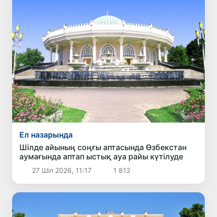
Ел назарында
Шілде айының соңғы аптасында Өзбекстан
аумағында аптап ыстық ауа райы күтілуде
27 Шіл 2026, 11:17
1 812