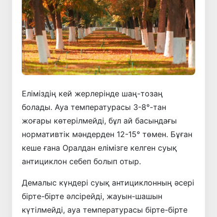
Еліміздің кей жерлерінде шаң-тозаң
болады. Ауа температурасы 3-8°-тан
жоғары көтерілмейді, бұл ай басындағы
нормативтік мәндерден 12-15° төмен. Бұған
кеше ғана Оралдан елімізге келген суық
антициклон себеп болып отыр.
Демалыс күндері суық антициклонның әсері
бірте-бірте әлсірейді, жауын-шашын
күтілмейді, ауа температурасы бірте-бірте