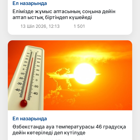
Ел назарында
Елімізде жұмыс аптасының соңына дейін
аптап ыстық біртіндеп күшейеді
13 Шіл 2026, 12:13
1 501
Ел назарында
Өзбекстанда ауа температурасы 46 градусқа
дейін көтеріледі деп күтілуде