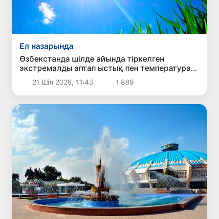
Ел назарында
Өзбекстанда шілде айында тіркелген
экстремалды аптап ыстық пен температура
рекордтарының себебі неде?
21 Шіл 2026, 11:43
1 889