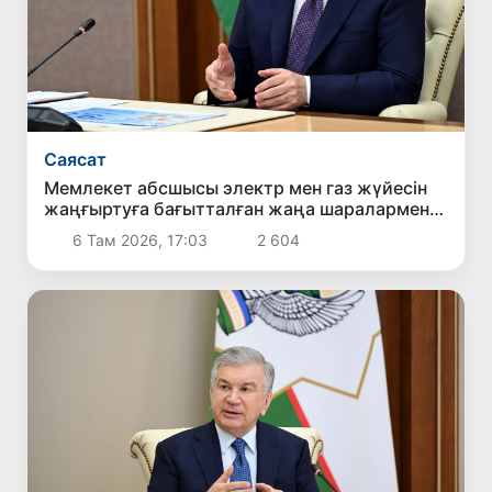
Саясат
Мемлекет абсшысы электр мен газ жүйесін
жаңғыртуға бағытталған жаңа шаралармен
танысты
6 Там 2026, 17:03
2 604