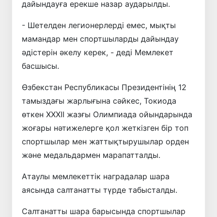
дайындауға ерекше назар аударылды.
- Шетелден легионерлерді емес, мықты
мамандар мен спортшыларды дайындау
әдістерін әкелу керек, - деді Мемлекет
басшысы.
Өзбекстан Республикасы Президентінің 12
тамыздағы жарлығына сәйкес, Токиода
өткен ХХХІІ жазғы Олимпиада ойындарында
жоғары нәтижелерге қол жеткізген бір топ
спортшылар мен жаттықтырушылар орден
және медальдармен марапатталды.
Атаулы мемлекеттік наградалар шара
аясында салтанатты түрде табысталды.
Салтанатты шара барысында спортшылар