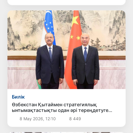
Билік
Өзбекстан Қытаймен стратегиялық
ынтымақтастықты одан әрі тереңдетуге
мүдделі екенін мәлімдеді
8 Мау 2026, 12:10
8 449