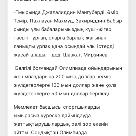
-Тмырында Джалалиддин Мангуберді, Әмір
Темір, Пахлауан Махмуд, Захириддин Бабыр
сынды ұлы бабаларымыздың күш -жігер
тасып тұрған, оларға барлық жағынан
лайықты ұрпақ қана осындай ұлы істерді
жасай алады, - деді Шавкат. Мирзияев.
Белгілі болғандай Олимпиада ойындарының
жеңімпаздарына 200 мың доллар, күміс
жүлдегерлерге 100 мың доллар және қола
жүлдегерлерге 50 мың доллар беріледі.
Мемлекет басшысы спортшыларды
ымырасыз күреске дайындауда
жаттықтырушылардың рөлі зор екенін
айтты. Сондықтан Олимпиада