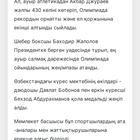
Ал, ауыр атлетикадан Акбар Джураев
жалпы 430 келіні көтеріп, Олимпиада
рекордын орнатты және ел қоржынына
екінші алтынды сыйлады.
Шебер боксшы Баходир Жалолов
Президентке берген уәдесінде тұрып, ең
ауыр салмақ дәрежесінде Олимпиада
ойындарының жеңімпазы атанды.
Өзбекстандағы күрес мектебінің өкілдері -
дзюдошы Давлат Бобонов пен еркін күресші
Бехзод Абдурахманов қола медальді жеңіп
алды.
Мемлекет басшысы бұл спортшылардың ата
-аналары мен жаттықтырушыларына
ерекше алғыс білдірді.