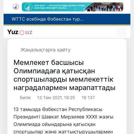
Мүмкіндігі шектеулі талапкерлерге қабылдау емтихандарында қосымша уақыт беріледі
Беларусьтен Өзбекстанға екінші тікелей жүк пойызы жөнелтілді
Yuz
uz
Адам саудасынан зардап шеккен азаматтар әлеуметтік қызметтермен қамтылады
Жарты жылда Өзбекстанда қанша егіз сәби дүниеге келді?
Жаңалықтарға қайту
WTTC есебінде Өзбекстан туризмнің өсу қарқыны бойынша Орталық Азияда бірінші орынға шықты
Мемлекет басшысы
Олимпиадаға қатысқан
спортшыларды мемлекеттік
наградалармен марапаттады
Билік
13 Там 2021, 19:25
16 137
13 тамызда Өзбекстан Республикасы
Президенті Шавкат Мирзияев ХХХІІ жазғы
Олимпиада ойындарына қатысқан
спортшылар және жаттықтырушылармен