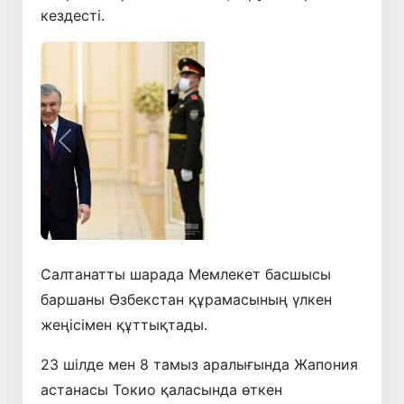
кездесті.
Алдыңғы
Келесі
Салтанатты шарада Мемлекет басшысы
баршаны Өзбекстан құрамасының үлкен
жеңісімен құттықтады.
23 шілде мен 8 тамыз аралығында Жапония
астанасы Токио қаласында өткен