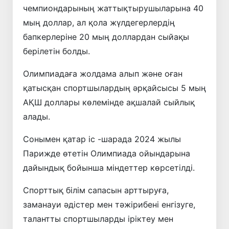
чемпиондарының жаттықтырушыларына 40
мың доллар, ал қола жүлдегерлердің
бапкерлеріне 20 мың доллардан сыйақы
берілетін болды.
Олимпиадаға жолдама алып және оған
қатысқан спортшылардың әрқайсысы 5 мың
АҚШ доллары көлемінде ақшалай сыйлық
алады.
Сонымен қатар іс -шарада 2024 жылы
Парижде өтетін Олимпиада ойындарына
дайындық бойынша міндеттер көрсетілді.
Спорттық білім сапасын арттыруға,
заманауи әдістер мен тәжірибені енгізуге,
талантты спортшыларды іріктеу мен