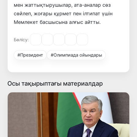
мен жаттықтырушылар, ата-аналар сөз
сөйлеп, жоғары құрмет пен ілтипат үшін
Мемлекет басшысына алғыс айтты.
Бөлісу:
#Президент
#Олимпиада ойындары
Осы тақырыптағы материалдар