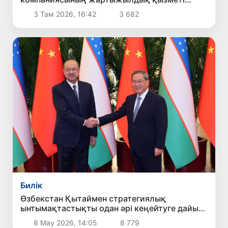
туралы есеп берілді
3 Там 2026, 16:42
3 682
Билік
Өзбекстан Қытаймен стратегиялық
ынтымақтастықты одан әрі кеңейтуге дайын
екенін мәлімдеді
8 Мау 2026, 14:05
8 779