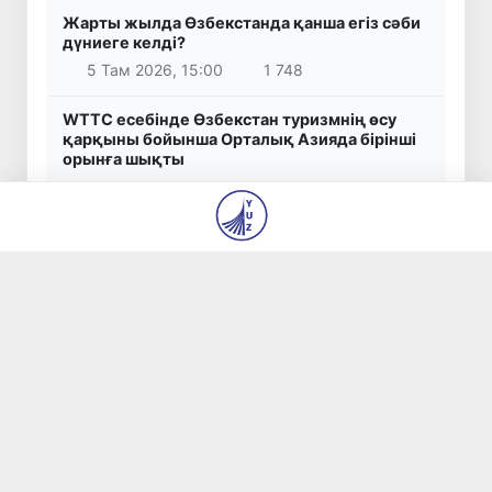
Жарты жылда Өзбекстанда қанша егіз сәби
дүниеге келді?
5 Там 2026, 15:00
1 748
WTTC есебінде Өзбекстан туризмнің өсу
қарқыны бойынша Орталық Азияда бірінші
орынға шықты
5 Там 2026, 14:39
1 803
Мүмкіндігі шектеулі талапкерлерге
қабылдау емтихандарында қосымша уақыт
беріледі
5 Там 2026, 14:23
1 800
Беларусьтен Өзбекстанға екінші тікелей жүк
пойызы жөнелтілді
5 Там 2026, 11:24
1 289