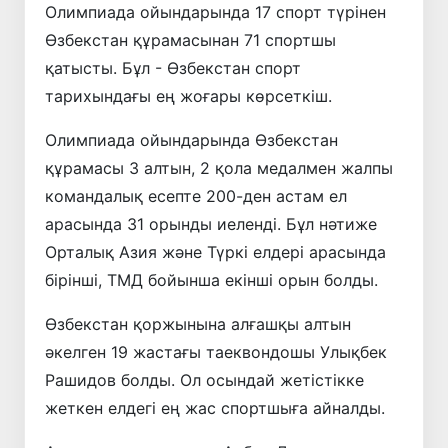
Олимпиада ойындарында 17 спорт түрінен
Өзбекстан құрамасынан 71 спортшы
қатысты. Бұл - Өзбекстан спорт
тарихындағы ең жоғары көрсеткіш.
Олимпиада ойындарында Өзбекстан
құрамасы 3 алтын, 2 қола медалмен жалпы
командалық есепте 200-ден астам ел
арасында 31 орынды иеленді. Бұл нәтиже
Орталық Азия және Түркі елдері арасында
бірінші, ТМД бойынша екінші орын болды.
Өзбекстан қоржынына алғашқы алтын
әкелген 19 жастағы таеквондошы Улықбек
Рашидов болды. Ол осындай жетістікке
жеткен елдегі ең жас спортшыға айналды.