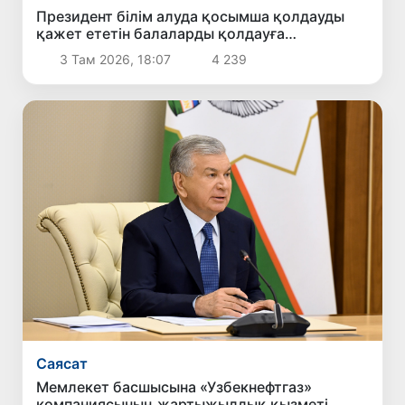
Президент білім алуда қосымша қолдауды
қажет ететін балаларды қолдауға
бағытталған ұсыныстармен танысты
3 Там 2026, 18:07
4 239
Саясат
Мемлекет басшысына «Узбекнефтгаз»
компаниясының жартыжылдық қызметі