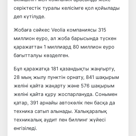
серіктестік туралы келісімге қол қойылады
деп күтілуде.
Жобаға сәйкес Veolia компаниясы 315
миллион еуро, ал жоба барысында түскен
қаражаттан 1 миллиард 80 миллион еуро
бағытталуы көзделген.
Бұл қаражатқа 181 қазандықты жаңғырту,
28 мың жылу пунктін орнату, 841 шақырым
желіні қайта жаңарту және 576 шақырым
желіні қайта құру жоспарлануда. Сонымен
қатар, 391 арнайы автокөлік пен басқа да
техника сатып алынады. Халықаралық
техникалық аудит пен биллинг жүйесі
енгізіледі.