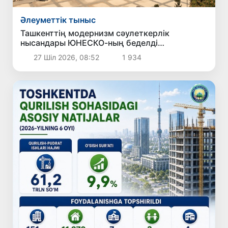
Әлеуметтік тыныс
Ташкенттің модернизм сәулеткерлік
нысандары ЮНЕСКО-ның беделді
Халықаралық тізіміне ресми түрде енгізілді
27 Шіл 2026, 08:52
1 934