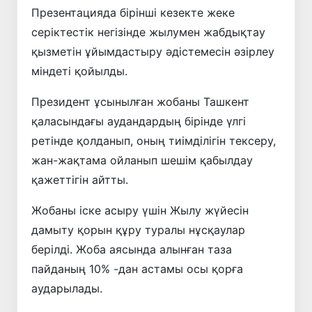
Презентацияда бірінші кезекте жеке
серіктестік негізінде жылумен жабдықтау
қызметін ұйымдастыру әдістемесін әзірлеу
міндеті қойылды.
Президент ұсынылған жобаны Ташкент
қаласындағы аудандардың бірінде үлгі
ретінде қолданып, оның тиімділігін тексеру,
жан-жақтама ойланып шешім қабылдау
қажеттігін айтты.
Жобаны іске асыру үшін Жылу жүйесін
дамыту қорын құру туралы нұсқаулар
берілді. Жоба аясында алынған таза
пайданың 10% -дан астамы осы қорға
аударылады.