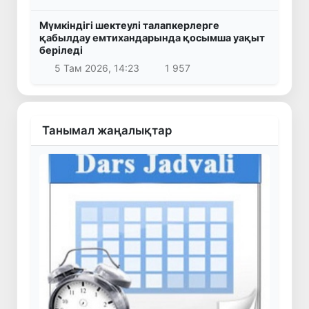
Мүмкіндігі шектеулі талапкерлерге
қабылдау емтихандарында қосымша уақыт
беріледі
5 Там 2026, 14:23
1 957
Танымал жаңалықтар