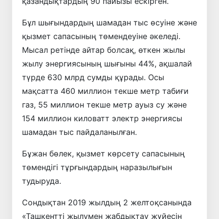
қазандықтардың 90 пайызы ескірген.
Бұл шығындардың шамадан тыс өсуіне және
қызмет сапасының төмендеуіне әкеледі.
Мысал ретінде айтар болсақ, өткен жылы
жылу энергиясының шығыны 44%, ақшалай
түрде 630 млрд сумды құрады. Осы
мақсатта 460 миллион текше метр табиғи
газ, 55 миллион текше метр ауыз су және
154 миллион киловатт электр энергиясы
шамадан тыс пайдаланылған.
Бұжан бөлек, қызмет көрсету сапасының
төмендігі тұрғындардың наразылығын
тудыруда.
Сондықтан 2019 жылдың 2 желтоқсанында
«Ташкентті жылумен жабдықтау жүйесін