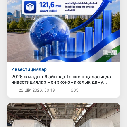
Инвестициялар
2026 жылдың 6 айында Ташкент қаласында
инвестициялар мен экономикалық даму
бағытында қол жеткізілген негізгі нәтижелер
22 Шіл 2026, 09:19
1 905
жарияландым