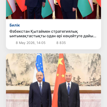
Билік
Өзбекстан Қытаймен стратегиялық
ынтымақтастықты одан әрі кеңейтуге дайын
екенін мәлімдеді
8 Мау 2026, 14:05
8 835