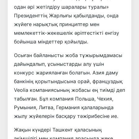
одан әрі жетілдіру шаралары туралы»
Президенттің Жарлығы қабылданды, онда
жүйеге нарықтық принциптер мен
мемлекеттік-жекешелік әріптестікті енгізу
бойынша міндеттер қойылды.
Осыған байланысты жоба тұжырымдамасы
дайындалып, ұсыныстарды алу үшін
конкурс жарияланған болатын. Азия даму
банкінің қорытындысына орай, француздық
Veolia компаниясының жобасы ең тиімді деп
табылған. Бұл компания Польша, Чехия,
Румыния, Литва, Германия қалаларында
жылу жүйелерін басқару тәжірибесіне ие.
Жақын күндері Ташкент қаласының
әкімшілігі мен компания арасында жеке