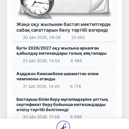
Жаңа оқу жылынан бастап мектептерде
сабақ сағаттарын бөлу тәртібі өзгереді
30 Шіл 2026, 09:06
32 682
Бүгін 2026/2027 оқу жылына арналған
қабылдау емтихандары толық аяқталады
23 Шіл 2026, 14:04
8 489
Аҳаджон Кимсанбоев шахматтан әлем
чемпионы атанды
31 Шіл 2026, 14:44
6 778
Бастауыш білім беру мұғалімдеріне ұлттық
сертификат беру бойынша емтихандарды
өткізу тәртібі белгіленді
30 Шіл 2026, 11:58
6 099