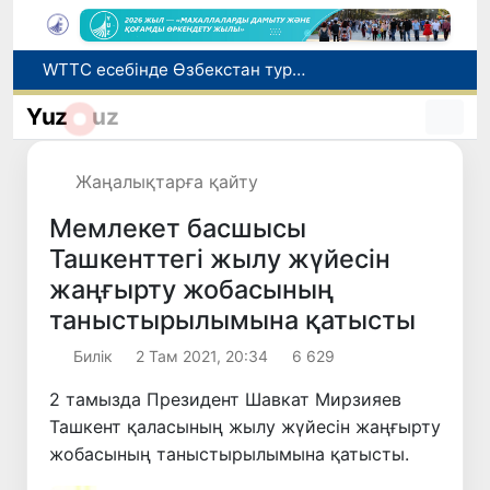
WTTC есебінде Өзбекстан туризмнің өсу қарқыны бойынша Орталық Азияда бірінші орынға шықты
Мүмкіндігі шектеулі талапкерлерге қабылдау емтихандарында қосымша уақыт беріледі
Беларусьтен Өзбекстанға екінші тікелей жүк пойызы жөнелтілді
Yuz
uz
Адам саудасынан зардап шеккен азаматтар әлеуметтік қызметтермен қамтылады
Жарты жылда Өзбекстанда қанша егіз сәби дүниеге келді?
Жаңалықтарға қайту
Мемлекет басшысы
Ташкенттегі жылу жүйесін
жаңғырту жобасының
таныстырылымына қатысты
Билік
2 Там 2021, 20:34
6 629
2 тамызда Президент Шавкат Мирзияев
Ташкент қаласының жылу жүйесін жаңғырту
жобасының таныстырылымына қатысты.