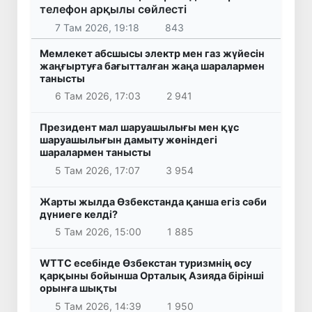
телефон арқылы сөйлесті
7 Там 2026, 19:18
843
Мемлекет абсшысы электр мен газ жүйесін
жаңғыртуға бағытталған жаңа шаралармен
танысты
6 Там 2026, 17:03
2 941
Президент мал шаруашылығы мен құс
шаруашылығын дамыту жөніндегі
шаралармен танысты
5 Там 2026, 17:07
3 954
Жарты жылда Өзбекстанда қанша егіз сәби
дүниеге келді?
5 Там 2026, 15:00
1 885
WTTC есебінде Өзбекстан туризмнің өсу
қарқыны бойынша Орталық Азияда бірінші
орынға шықты
5 Там 2026, 14:39
1 950