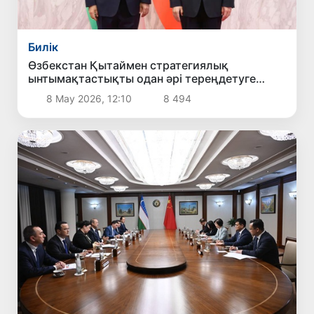
Билік
Өзбекстан Қытаймен стратегиялық
ынтымақтастықты одан әрі тереңдетуге
мүдделі екенін мәлімдеді
8 Мау 2026, 12:10
8 494