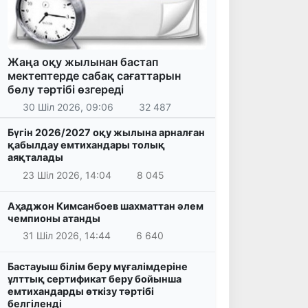
Жаңа оқу жылынан бастап
мектептерде сабақ сағаттарын
бөлу тәртібі өзгереді
30 Шіл 2026, 09:06
32 487
Бүгін 2026/2027 оқу жылына арналған
қабылдау емтихандары толық
аяқталады
23 Шіл 2026, 14:04
8 045
Аҳаджон Кимсанбоев шахматтан әлем
чемпионы атанды
31 Шіл 2026, 14:44
6 640
Бастауыш білім беру мұғалімдеріне
ұлттық сертификат беру бойынша
емтихандарды өткізу тәртібі
белгіленді