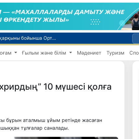
WTTC есебінде Өзбекстан туризмнің өсу қарқыны бойынша Орталық Азияда бірінші орынға шықты
Мүмкіндігі шектеулі талапкерлерге қабылдау емтихандарында қосымша уақыт беріледі
оғам
Ғылым және білім
Мәдениет
Туризм
Спо
 жүк пойызы жөнелтілді
Адам саудасынан зардап шеккен азаматтар әлеуметтік қызметтермен қамтылады
би дүниеге келді?
ахрирдың” 10 мүшесі қолға
ы бұрын аталмыш ұйым ретінде жасаған
 шыққан тұлғалар саналады.