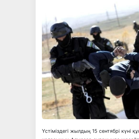
Үстіміздегі жылдың 15 сентябрі күні 