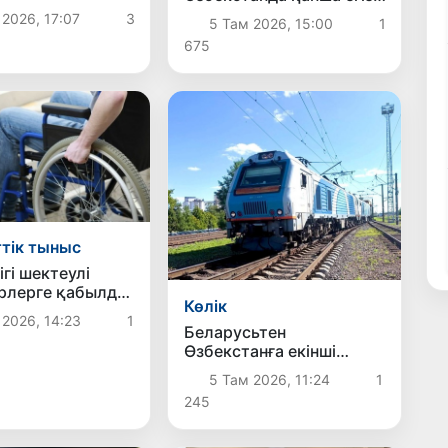
ылығын дамыту
сәби дүниеге келді?
 2026, 17:07
3
5 Там 2026, 15:00
1
гі шаралармен
675
ы
тік тыныс
гі шектеулі
рлерге қабылдау
Көлік
ндарында
 2026, 14:23
1
 уақыт беріледі
Беларусьтен
Өзбекстанға екінші
тікелей жүк пойызы
5 Там 2026, 11:24
1
жөнелтілді
245