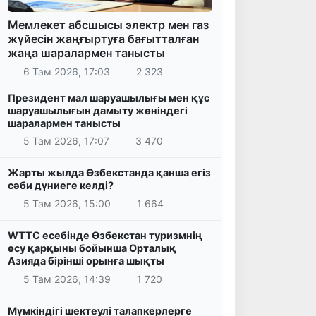
Мемлекет абсшысы электр мен газ
жүйесін жаңғыртуға бағытталған
жаңа шаралармен танысты
6 Там 2026, 17:03
2 323
Президент мал шаруашылығы мен құс
шаруашылығын дамыту жөніндегі
шаралармен танысты
5 Там 2026, 17:07
3 470
Жарты жылда Өзбекстанда қанша егіз
сәби дүниеге келді?
5 Там 2026, 15:00
1 664
WTTC есебінде Өзбекстан туризмнің
өсу қарқыны бойынша Орталық
Азияда бірінші орынға шықты
5 Там 2026, 14:39
1 720
Мүмкіндігі шектеулі талапкерлерге