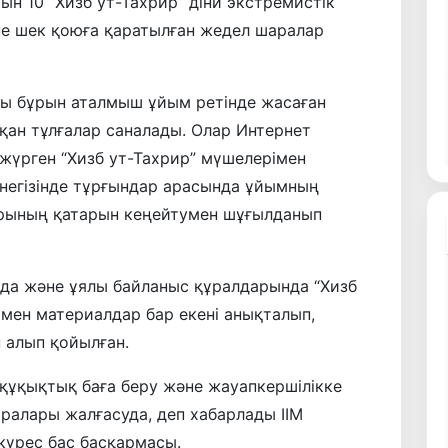
н 10 “Хизб ут-Тахрир” діни экстремистік
е шек қоюға қаратылған жедел шаралар
ы бұрын аталмыш ұйым ретінде жасаған
қан тұлғалар саналады. Олар Интернет
үрген “Хизб ут-Тахрир” мүшелерімен
негізінде тұрғындар арасында ұйымның
рының қатарын кеңейтумен шұғылданып
а және ұялы байланыс құралдарында “Хизб
р мен материалдар бар екені анықталып,
 алып қойылған.
 құқықтық баға беру және жауапкершілікке
аралары жалғасуда, деп хабарлады ІІМ
күрес бас басқармасы.