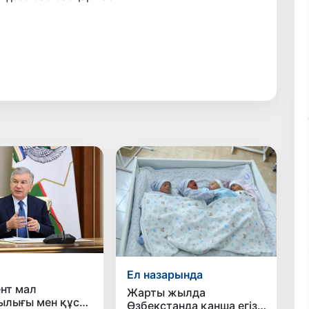
Ел назарында
нт мал
Жарты жылда
лығы мен құс
Өзбекстанда қанша егіз