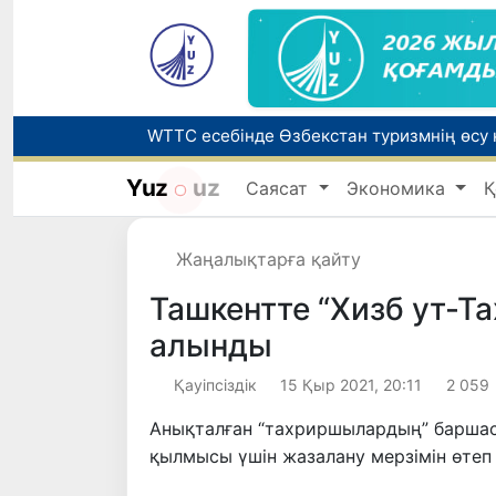
Yuz
uz
Саясат
Экономика
Қ
Беларусьтен Өзбекстанға екінші тікелей
Жаңалықтарға қайту
Жарты жылда Өзбекстанда қанша егіз сә
Ташкентте “Хизб ут-Т
алынды
Қауіпсіздік
15 Қыр 2021, 20:11
2 059
Анықталған “тахриршылардың” баршас
қылмысы үшін жазалану мерзімін өтеп