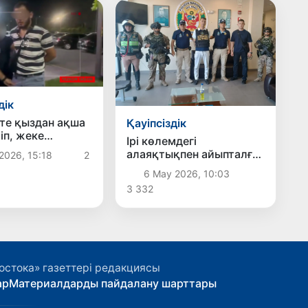
дік
те қыздан ақша
Қауіпсіздік
іп, жеке
Ірі көлемдегі
алдарын
алаяқтықпен айыпталған
2026, 15:18
2
ын деп
адам Перуден
ан жігіт
6 Мау 2026, 10:03
Өзбекстанға
ы
3 332
экстрадицияланды
остока» газеттері редакциясы
ар
Материалдарды пайдалану шарттары