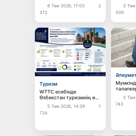
жаңғыртуға бағытталған
шаруаш
6 Там 2026, 17:03
2
5 Там
жаңа шаралармен
жөнінде
372
509
танысты
таныст
Әлеумет
Мүмкінді
Туризм
талапке
WTTC есебінде
емтиха
Өзбекстан туризмнің өсу
5 Там
қосымша
қарқыны бойынша
743
5 Там 2026, 14:39
1
Орталық Азияда бірінші
734
орынға шықты