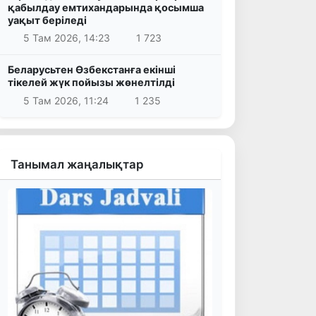
қабылдау емтихандарында қосымша
уақыт беріледі
5 Там 2026, 14:23
1 723
Беларусьтен Өзбекстанға екінші
тікелей жүк пойызы жөнелтілді
5 Там 2026, 11:24
1 235
Танымал жаңалықтар