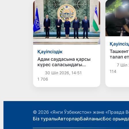
Қауіпсіз
Ташкент
Қауіпсіздік
талап ет
Адам саудасына қарсы
матери
күрес саласындағы
7 Шіл 
таратам
ұлттық және аймақтық
114
қорқытқ
30 Шіл 2026, 14:51
ынтымақтастықтың
ұсталд
1 706
жаңа басым бағыттары
белгіленді
© 2026
«Янги Ўзбекистон» және «Правда В
Біз туралы
Авторлар
Байланыс
Бос орынд