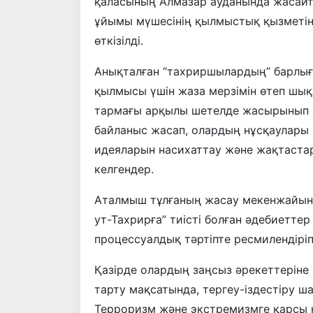
қаласының Алмазар ауданында жасайты
ұйымы мүшесінің қылмыстық қызметін
өткізілді.
Анықталған “тахриршылардың” барлығ
қылмысы үшін жаза мерзімін өтеп шық
тармағы арқылы шетелде жасырынып ж
байланыс жасап, олардың нұсқаулары 
идеяларын насихаттау және жақтаста
келгендер.
Аталмыш тұлғаның жасау мекенжайынд
ут-Тахрирға” тиісті болған әдебиетте
процессуалдық тәртіпте ресмилендіріп
Қазірде олардың заңсыз әрекеттеріне
тарту мақсатында, тергеу-іздестіру ш
Терроризм және экстремизмге қарсы 