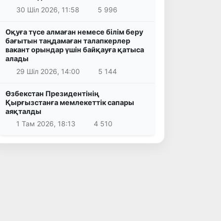
30 Шіл 2026, 11:58
5 996
Оқуға түсе алмаған немесе білім беру
бағытын таңдамаған талапкерлер
вакант орындар үшін байқауға қатыса
алады
29 Шіл 2026, 14:00
5 144
Өзбекстан Президентінің
Қырғызстанға мемлекеттік сапары
аяқталды
1 Там 2026, 18:13
4 510