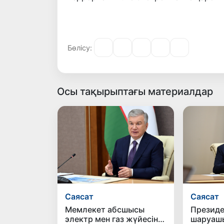
Бөлісу:
Осы тақырыптағы материалдар
Саясат
Саясат
Мемлекет абсшысы
Президе
электр мен газ жүйесін
шаруашы