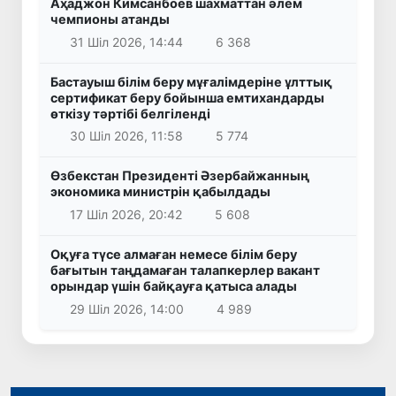
Аҳаджон Кимсанбоев шахматтан әлем
чемпионы атанды
31 Шіл 2026, 14:44
6 368
Бастауыш білім беру мұғалімдеріне ұлттық
сертификат беру бойынша емтихандарды
өткізу тәртібі белгіленді
30 Шіл 2026, 11:58
5 774
Өзбекстан Президенті Әзербайжанның
экономика министрін қабылдады
17 Шіл 2026, 20:42
5 608
Оқуға түсе алмаған немесе білім беру
бағытын таңдамаған талапкерлер вакант
орындар үшін байқауға қатыса алады
29 Шіл 2026, 14:00
4 989