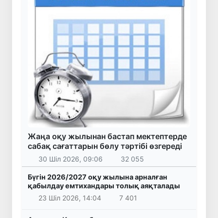
Жаңа оқу жылынан бастап мектептерде
сабақ сағаттарын бөлу тәртібі өзгереді
30 Шіл 2026, 09:06
32 055
Бүгін 2026/2027 оқу жылына арналған
қабылдау емтихандары толық аяқталады
23 Шіл 2026, 14:04
7 401