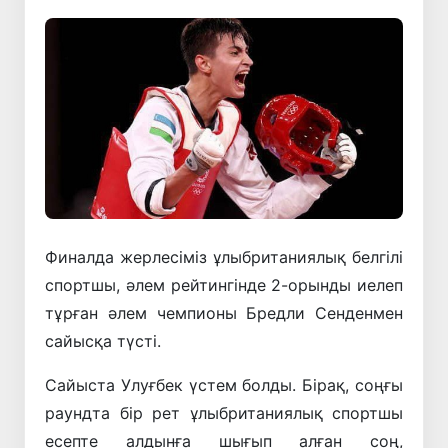
Финалда жерлесіміз ұлыбританиялық белгілі
спортшы, әлем рейтингінде 2-орынды иелеп
тұрған әлем чемпионы Бредли Сенденмен
сайысқа түсті.
Сайыста Улуғбек үстем болды. Бірақ, соңғы
раундта бір рет ұлыбританиялық спортшы
есепте алдынға шығып алған соң,