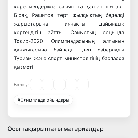
көрермендеріміз сасып та қалған шығар.
Бірақ, Рашитов төрт жылдықтың беделді
жарыстарына тиянақты дайындық
көргендігін айтты. Сайыстың соңында
Токио-2020 Олимпиадасының алтынын
қанжығасына байлады, деп хабарлады
Туризм және спорт министрлігінің баспасөз
қызметі.
Бөлісу:
#Олимпиада ойындары
Осы тақырыптағы материалдар