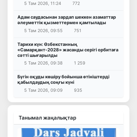
5 Там 2026, 11:24
772
Адам саудасынан зардап шеккен азаматтар
әлеуметтік қызметтермен қамтылады
5 Там 2026, 09:55
751
Тарихи күн: Өзбекстанның
«Самарқант-2028» жасанды серігі орбитаға
сәтті шығарылды
5 Там 2026, 09:38
1 259
Бүгін оқуды көшіру бойынша өтініштерді
қабылдаудың соңғы күні
5 Там 2026, 09:09
935
Танымал жаңалықтар