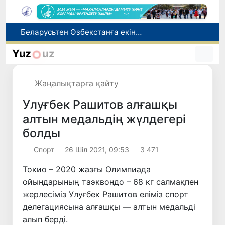
Адам саудасынан зардап шеккен азаматтар әлеуметтік қызметтермен қамтылады
Тарихи күн: Өзбекстанның «Самарқант-2028» жасанды серігі орбитаға сәтті шығарылды
Yuz
uz
Бүгін оқуды көшіру бойынша өтініштерді қабылдаудың соңғы күні
Жарты жылда Өзбекстанда қанша егіз сәби дүниеге келді?
Жаңалықтарға қайту
Беларусьтен Өзбекстанға екінші тікелей жүк пойызы жөнелтілді
Улуғбек Рашитов алғашқы
алтын медальдің жүлдегері
болды
Спорт
26 Шіл 2021, 09:53
3 471
Токио – 2020 жазғы Олимпиада
ойындарының таэквондо – 68 кг салмақпен
жерлесіміз Улуғбек Рашитов еліміз спорт
делегациясына алғашқы — алтын медальді
алып берді.