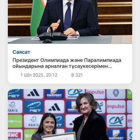
Саясат
Президент Олимпиада және Паралимпиада
ойындарына арналған тұсаукесерімен
танысты
1 Шіл 2025, 20:12
8 321