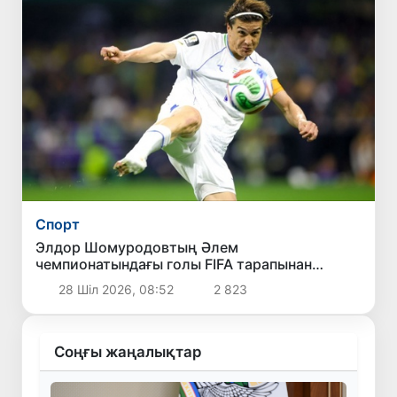
Спорт
Элдор Шомуродовтың Әлем
чемпионатындағы голы FIFA тарапынан
өткізілген «Турнирдің ең әдемі голы»
28 Шіл 2026, 08:52
2 823
сауалнамасында екінші орынды иеледі
Соңғы жаңалықтар