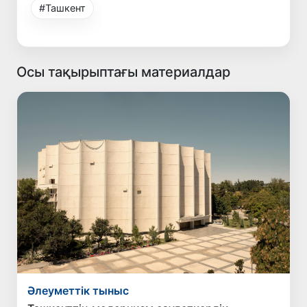
#Ташкент
Осы тақырыптағы материалдар
Әлеуметтік тыныс