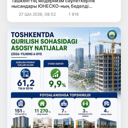
Ташкенттің модернизм сәулеткерлік
нысандары ЮНЕСКО-ның беделді
Халықаралық тізіміне ресми түрде енгізілді
27 Шіл 2026, 08:52
1 916