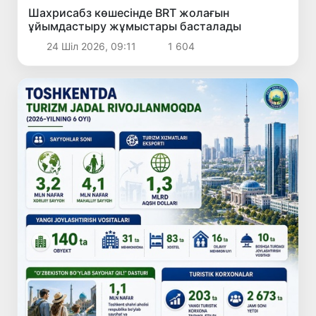
Шахрисабз көшесінде BRT жолағын
ұйымдастыру жұмыстары басталады
24 Шіл 2026, 09:11
1 604