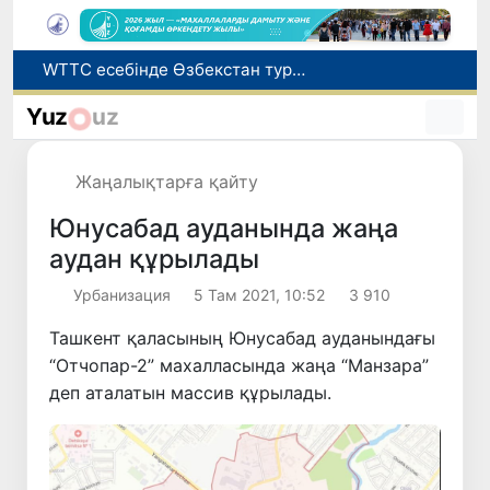
Мүмкіндігі шектеулі талапкерлерге қабылдау емтихандарында қосымша уақыт беріледі
Беларусьтен Өзбекстанға екінші тікелей жүк пойызы жөнелтілді
Yuz
uz
Адам саудасынан зардап шеккен азаматтар әлеуметтік қызметтермен қамтылады
Жарты жылда Өзбекстанда қанша егіз сәби дүниеге келді?
Жаңалықтарға қайту
WTTC есебінде Өзбекстан туризмнің өсу қарқыны бойынша Орталық Азияда бірінші орынға шықты
Юнусабад ауданында жаңа
аудан құрылады
Урбанизация
5 Там 2021, 10:52
3 910
Ташкент қаласының Юнусабад ауданындағы
“Отчопар-2” махалласында жаңа “Манзара”
деп аталатын массив құрылады.