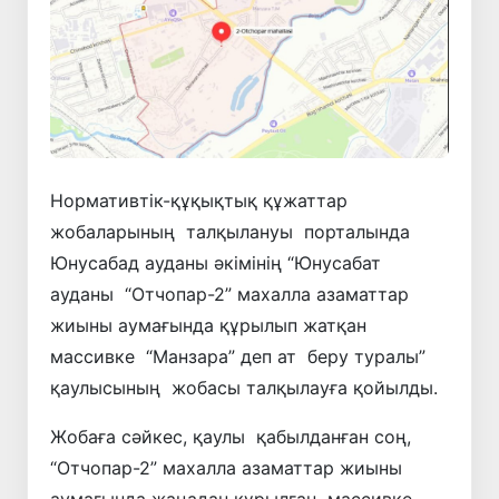
Нормативтік-құқықтық құжаттар
жобаларының талқылануы порталында
Юнусабад ауданы әкімінің “Юнусабат
ауданы “Отчопар-2” махалла азаматтар
жиыны аумағында құрылып жатқан
массивке “Манзара” деп ат беру туралы”
қаулысының жобасы талқылауға қойылды.
Жобаға сәйкес, қаулы қабылданған соң,
“Отчопар-2” махалла азаматтар жиыны
аумағында жаңадан құрылған массивке