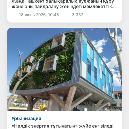
Жаңа Ташкент халықаралық әуежайын құру
және оны пайдалану жөніндегі мемлекеттік-
жекеменшік серіктестік келісімшартына қол
18 июнь 2026, 10:48
3 367
қойылды
Урбанизация
«Нөлдік энергия тұтынатын» жүйе енгізіледі