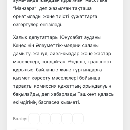
“Манзара” деп жазылған тақташа
орнатылады және тиісті құжаттарға
өзгертулер енгізіледі.
Халық депутаттары Юнусабат ауданы
Кеңесінің Әлеуметтік-мәдени саланы
дамыту, жанұя, әйел-қыздар және жастар
мәселелері, сондай-ақ Өндіріс, транспорт,
құрылыс, байланыс және тұрғындарға
қызмет көрсету мәселелері бойынша
тұрақты комиссия құжаттың орындалуын
бақылайды, деп хабарлады Ташкент қаласы
әкімдігінің баспасөз қызметі.
Бөлісу: