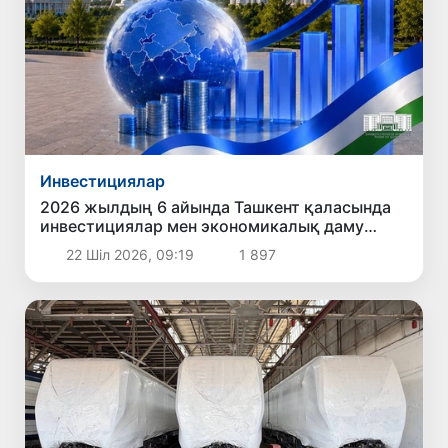
Инвестициялар
2026 жылдың 6 айында Ташкент қаласында
инвестициялар мен экономикалық даму
бағытында қол жеткізілген негізгі нәтижелер
22 Шіл 2026, 09:19
1 897
жарияландым