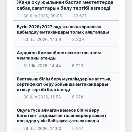
Жаңа оқу жылынан бастап мектептерде
сабақ сағаттарын бөлу тәртібі өзгереді
30 Шіл 2026, 09:06
32 627
Бүгін 2026/2027 оқу жылына арналған
қабылдау емтихандары толық аяқталады
23 Шіл 2026, 14:04
8 309
Аҳаджон Кимсанбоев шахматтан әлем
чемпионы атанды
31 Шіл 2026, 14:44
6 729
Бастауыш білім беру мұғалімдеріне ұлттық
сертификат беру бойынша емтихандарды
өткізу тәртібі белгіленді
30 Шіл 2026, 11:58
6 074
Оқуға түсе алмаған немесе білім беру
бағытын таңдамаған талапкерлер вакант
орындар үшін байқауға қатыса алады
29 Шіл 2026, 14:00
5 244