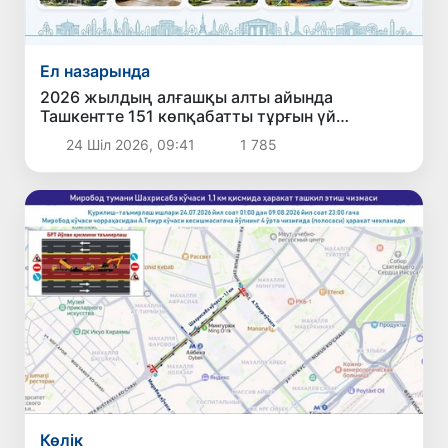
Ел назарында
2026 жылдың алғашқы алты айында
Ташкентте 151 көпқабатты тұрғын үй
пайдалануға берілді
24 Шіл 2026, 09:41
1 785
Көлік