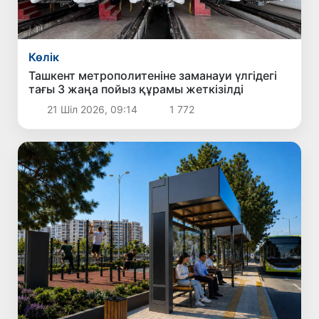
Көлік
Ташкент метрополитеніне заманауи үлгідегі
тағы 3 жаңа пойыз құрамы жеткізілді
21 Шіл 2026, 09:14
1 772