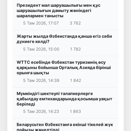
Президент мал шаруашылығы мен құс
шаруашылығын дамыту жөніндегі
шаралармен танысты
5 Там 2026, 17:07
3 762
Жарты жылда Өзбекстанда қанша егіз сәби
дүниеге келді?
5 Там 2026, 15:00
1 782
WTTC есебінде Өзбекстан туризмнің өсу
қарқыны бойынша Орталық Азияда бірінші
орынға шықты
5 Там 2026, 14:39
1 842
Мүмкіндігі шектеулі талапкерлерге
қабылдау емтихандарында қосымша уақыт
беріледі
5 Там 2026, 14:23
1 863
Беларусьтен Өзбекстанға екінші тікелей жүк
пойызы жөнелтілді