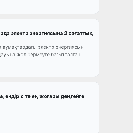
да электр энергиясына 2 сағаттық
ір аумақтардағы электр энергиясын
дауына жол бермеуге бағытталған.
а, өндіріс те ең жоғары деңгейге