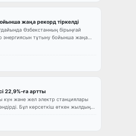
бойынша жаңа рекорд тіркелді
ғдайында Өзбекстанның бірыңғай
р энергиясын тұтыну бойынша жаңа
і 22,9%-ға артты
ты күн және жел электр станциялары
өндірді. Бұл көрсеткіш өткен жылдың