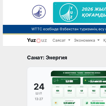
Yuz
uz
Саясат
Экономика
Қ
Беларусьтен Өзбекстанға екінші тікелей
Жарты жылда Өзбекстанда қанша егіз сә
Санат: Энергия
24
ШІЛ
13:27