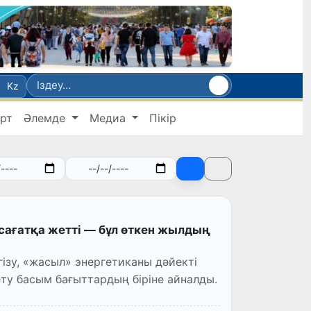
Kz
рт
Әлемде
Медиа
Пікір
·сағатқа жетті — бұл өткен жылдың
гізу, «жасыл» энергетиканы дәйекті
у басым бағыттардың біріне айналды.