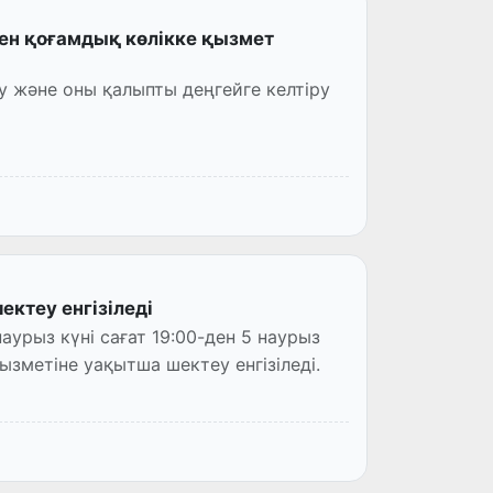
 мен қоғамдық көлікке қызмет
 және оны қалыпты деңгейге келтіру
ктеу енгізіледі
урыз күні сағат 19:00-ден 5 наурыз
қызметіне уақытша шектеу енгізіледі.