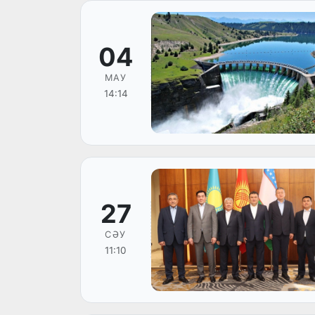
04
МАУ
14:14
27
СӘУ
11:10