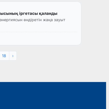
лысының іргетасы қаланды
энергиясын өндіретін жаңа зауыт
18
›