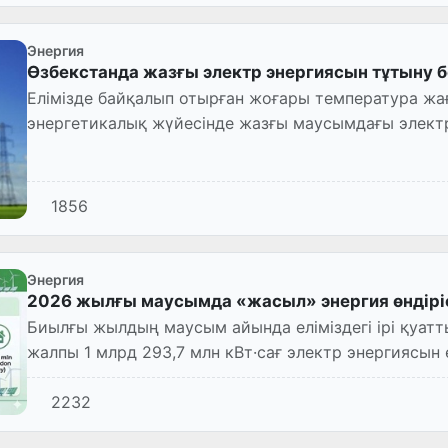
Энергия
Өзбекстанда жазғы электр энергиясын тұтыну 
Елімізде байқалып отырған жоғары температура жа
энергетикалық жүйесінде жазғы маусымдағы элект
рекордтар тіркелді.
1856
Энергия
2026 жылғы маусымда «жасыл» энергия өндіріс
Биылғы жылдың маусым айында еліміздегі ірі қуат
жалпы 1 млрд 293,7 млн кВт·сағ электр энергиясын 
осы кезеңімен...
2232