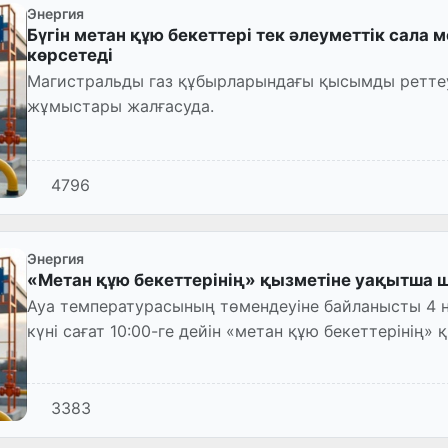
Энергия
Бүгін метан құю бекеттері тек әлеуметтік сала
көрсетеді
Магистральды газ құбырларындағы қысымды реттеу
жұмыстары жалғасуда.
4796
Энергия
«Метан құю бекеттерінің» қызметіне уақытша ше
Ауа температурасының төмендеуіне байланысты 4 на
күні сағат 10:00-ге дейін «метан құю бекеттерінің» 
3383