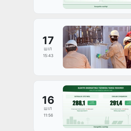
17
ШІЛ
15:43
16
ШІЛ
11:56