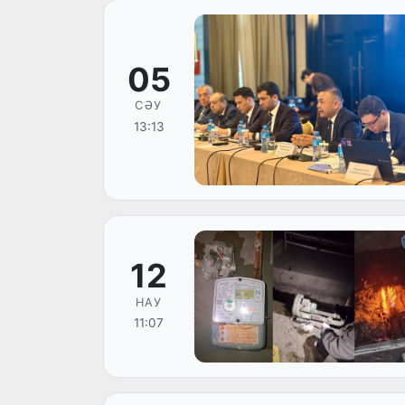
05
СӘУ
13:13
12
НАУ
11:07