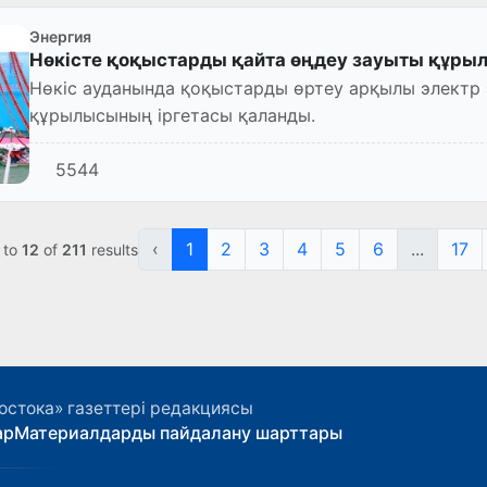
Энергия
Нөкісте қоқыстарды қайта өңдеу зауыты құры
Нөкіс ауданында қоқыстарды өртеу арқылы электр 
құрылысының іргетасы қаланды.
5544
‹
1
2
3
4
5
6
...
17
to
12
of
211
results
остока» газеттері редакциясы
ар
Материалдарды пайдалану шарттары