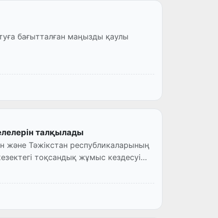
туға бағытталған маңызды қаулы
елелерін талқылады
ан және Тәжікстан республикаларының
езектегі тоқсандық жұмыс кездесуі