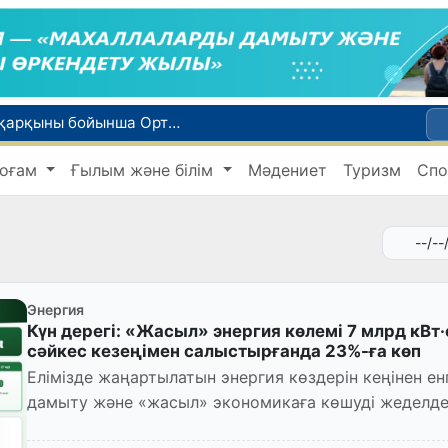
WTTC есебінде Өзбекстан туризмнің өсу қарқыны бойынша Орталық Азияда бірінші орынға шықты
Мүмкіндігі шектеулі талапкерлерге қабылдау емтихандарында қосымша уақыт беріледі
оғам
Ғылым және білім
Мәдениет
Туризм
Спо
 жүк пойызы жөнелтілді
Адам саудасынан зардап шеккен азаматтар әлеуметтік қызметтермен қамтылады
би дүниеге келді?
Энергия
Күн дерегі: «Жасыл» энергия көлемі 7 млрд кВт
сәйкес кезеңімен салыстырғанда 23%-ға көп
Елімізде жаңартылатын энергия көздерін кеңінен ен
дамыту және «жасыл» экономикаға көшуді жеделдет