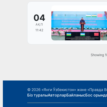
04
АҚП
11:42
Showing
1
© 2026
«Янги Ўзбекистон» және «Правда В
Біз туралы
Авторлар
Байланыс
Бос орынд