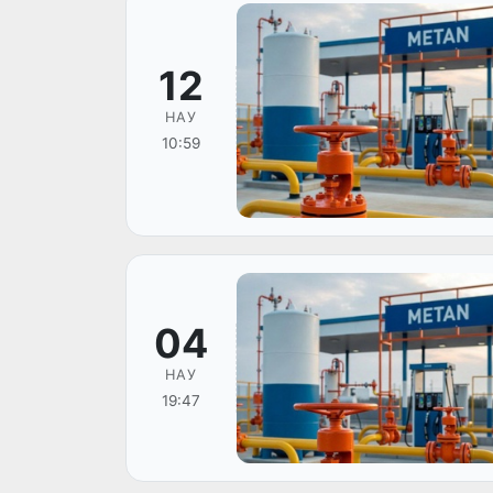
12
НАУ
10:59
04
НАУ
19:47