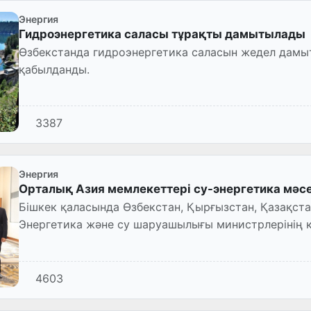
Энергия
Гидроэнергетика саласы тұрақты дамытылады
Өзбекстанда гидроэнергетика саласын жедел дамы
қабылданды.
3387
Энергия
Орталық Азия мемлекеттері су-энергетика мәс
Бішкек қаласында Өзбекстан, Қырғызстан, Қазақст
Энергетика және су шаруашылығы министрлерінің к
өтті.
4603