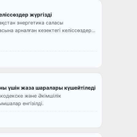
ліссөздер жүргізді
ақстан энергетика саласы
ына арналған кезектегі келіссөздер
ны үшін жаза шаралары күшейтіледі
 кодекске және Әкімшілік
мшалар енгізілді.