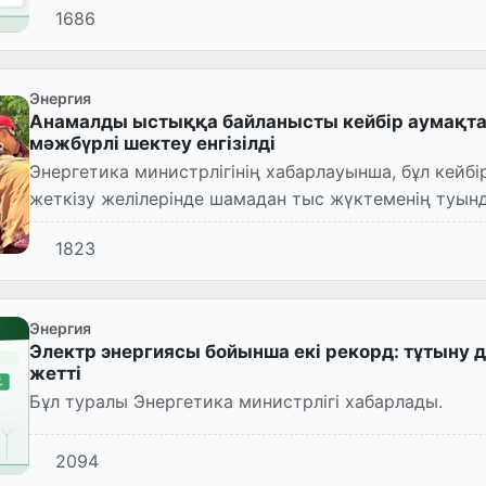
1686
Энергия
Анамалды ыстыққа байланысты кейбір аумақтар
мәжбүрлі шектеу енгізілді
Энергетика министрлігінің хабарлауынша, бұл кейб
жеткізу желілерінде шамадан тыс жүктеменің туын
1823
Энергия
Электр энергиясы бойынша екі рекорд: тұтыну д
жетті
Бұл туралы Энергетика министрлігі хабарлады.
2094