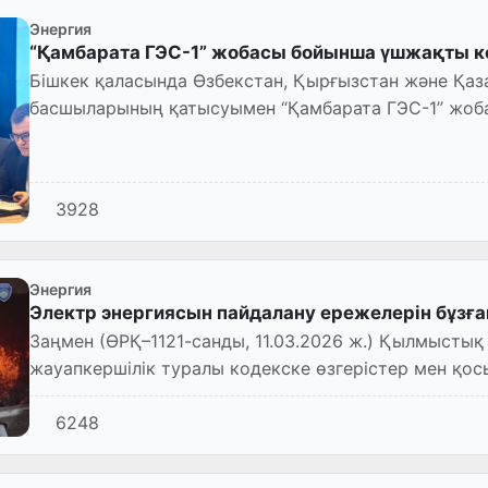
Энергия
“Қамбарата ГЭС-1” жобасы бойынша үшжақты ке
Бішкек қаласында Өзбекстан, Қырғызстан және Қаз
басшыларының қатысуымен “Қамбарата ГЭС-1” жобас
жүргізілді.
3928
Энергия
Электр энергиясын пайдалану ережелерін бұзға
Заңмен (ӨРҚ–1121-санды, 11.03.2026 ж.) Қылмыстық
жауапкершілік туралы кодекске өзгерістер мен қосы
6248