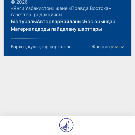
© 2026
«Янги Ўзбекистон» және «Правда Востока»
газеттері редакциясы
Біз туралы
Авторлар
Байланыс
Бос орындар
Материалдарды пайдалану шарттары
Барлық құқықтар қорғалған.
Жасаған
yuz.uz