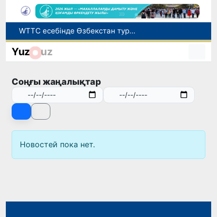
WTTC есебінде Өзбекстан туризмнің өсу қарқыны бойынша Орталық Азияда бірінші орынға шықты
Мүмкіндігі шектеулі талапкерлерге қабылдау емтихандарында қосымша уақыт беріледі
Yuz
uz
Беларусьтен Өзбекстанға екінші тікелей жүк пойызы жөнелтілді
Адам саудасынан зардап шеккен азаматтар әлеуметтік қызметтермен қамтылады
Соңғы жаңалықтар
Жарты жылда Өзбекстанда қанша егіз сәби дүниеге келді?
Новостей пока нет.