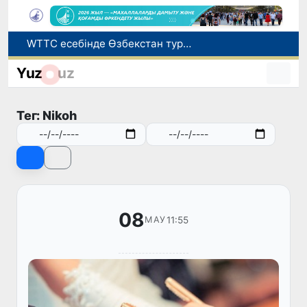
WTTC есебінде Өзбекстан туризмнің өсу қарқыны бойынша Орталық Азияда бірінші орынға шықты
Мүмкіндігі шектеулі талапкерлерге қабылдау емтихандарында қосымша уақыт беріледі
Yuz
uz
Беларусьтен Өзбекстанға екінші тікелей жүк пойызы жөнелтілді
Адам саудасынан зардап шеккен азаматтар әлеуметтік қызметтермен қамтылады
Тег: Nikoh
Жарты жылда Өзбекстанда қанша егіз сәби дүниеге келді?
08
11:55
МАУ