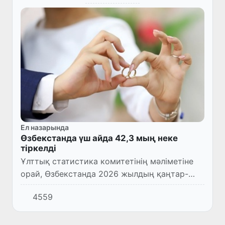
Ел назарында
Өзбекстанда үш айда 42,3 мың неке
тіркелді
Ұлттық статистика комитетінің мәліметіне
орай, Өзбекстанда 2026 жылдың қаңтар-
наурыз айларында АХАТ органдарында 42,3
4559
мың неке тіркелген.