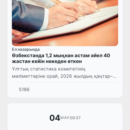
Ел назарында
Өзбекстанда 1,2 мыңнан астам әйел 40
жастан кейін некеден өткен
Ұлттық статистика комитетінің
мәліметтеріне орай, 2026 жылдың қаңтар–
наурыз айларында Өзбекстанда АХАТ
5186
органдары арқылы 42,3 мың неке тіркелген.
04
09:37
МАУ