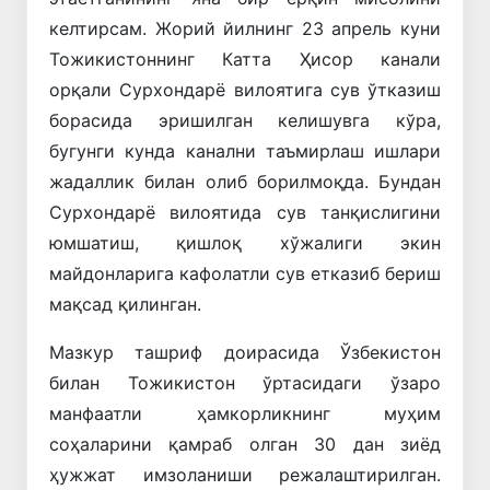
келтирсам. Жорий йилнинг 23 апрель куни
Тожикистоннинг Катта Ҳисор канали
орқали Сурхондарё вилоятига сув ўтказиш
борасида эришилган келишувга кўра,
бугунги кунда канални таъмирлаш ишлари
жадаллик билан олиб борилмоқда. Бундан
Сурхондарё вилоятида сув танқислигини
юмшатиш, қишлоқ хўжалиги экин
майдонларига кафолатли сув етказиб бериш
мақсад қилинган.
Мазкур ташриф доирасида Ўзбекистон
билан Тожикистон ўртасидаги ўзаро
манфаатли ҳамкорликнинг муҳим
соҳаларини қамраб олган 30 дан зиёд
ҳужжат имзоланиши режалаштирилган.