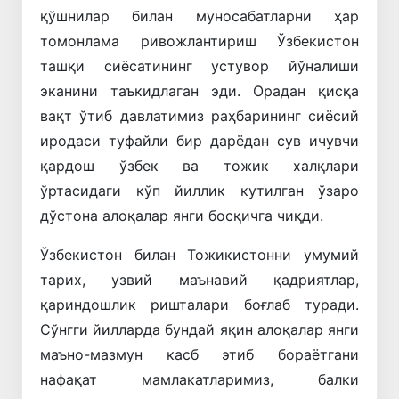
қўшнилар билан муносабатларни ҳар
томонлама ривожлантириш Ўзбекистон
ташқи сиёсатининг устувор йўналиши
эканини таъкидлаган эди. Орадан қисқа
вақт ўтиб давлатимиз раҳбарининг сиёсий
иродаси туфайли бир дарёдан сув ичувчи
қардош ўзбек ва тожик халқлари
ўртасидаги кўп йиллик кутилган ўзаро
дўстона алоқалар янги босқичга чиқди.
Ўзбекистон билан Тожикистонни умумий
тарих, узвий маънавий қадриятлар,
қариндошлик ришталари боғлаб туради.
Сўнгги йилларда бундай яқин алоқалар янги
маъно-мазмун касб этиб бораётгани
нафақат мамлакатларимиз, балки