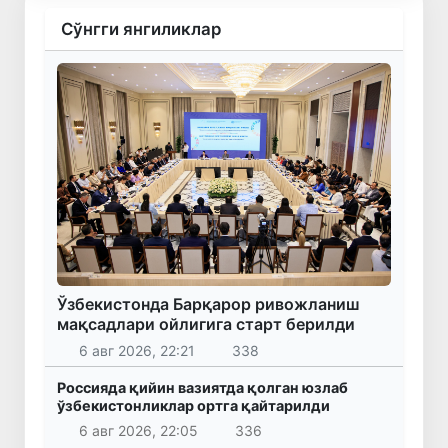
Сўнгги янгиликлар
Ўзбекистонда Барқарор ривожланиш
мақсадлари ойлигига старт берилди
6 авг 2026, 22:21
338
Россияда қийин вазиятда қолган юзлаб
ўзбекистонликлар ортга қайтарилди
6 авг 2026, 22:05
336