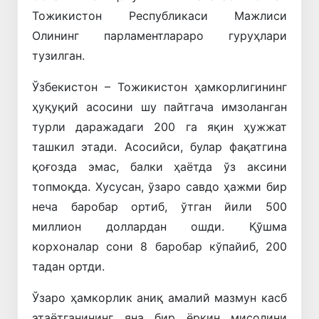
Тожикистон Республикаси Мажлиси
Олининг парламентлараро гуруҳлари
тузилган.
Ўзбекистон – Тожикистон ҳамкорлигининг
ҳуқуқий асосини шу пайтгача имзоланган
турли даражадаги 200 га яқин ҳужжат
ташкил этади. Асосийси, булар фақатгина
қоғозда эмас, балки ҳаётда ўз аксини
топмоқда. Хусусан, ўзаро савдо ҳажми бир
неча баробар ортиб, ўтган йили 500
миллион доллардан ошди. Қўшма
корхоналар сони 8 баробар кўпайиб, 200
тадан ортди.
Ўзаро ҳамкорлик аниқ амалий мазмун касб
этаётганининг яна бир ёрқин мисолини