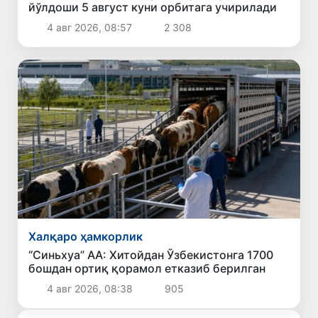
йўлдоши 5 август куни орбитага учирилади
4 авг 2026, 08:57
2 308
Халқаро ҳамкорлик
“Синьхуа” АА: Хитойдан Ўзбекистонга 1700
бошдан ортиқ қорамол етказиб берилган
4 авг 2026, 08:38
905