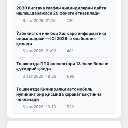
2030 йилгача хавфли чиқиндиларни қайта
ишлаш даражаси 20 фоизга етказилади
6 авг 2026, 21:18
420
Ўзбекистон илк бор Халқаро информатика
олимпиадаси — IOI 2026га мезбонлик
қилади
6 авг 2026, 21:02
481
Тошкентда ППХ инспектори 13 ёшли болани
қутқариб қолди
6 авг 2026, 19:26
698
Тошкентда Кичик ҳалқа автомобиль
йўлининг бир қисмида ҳаракат вақтинча
чекланади
6 авг 2026, 19:19
530