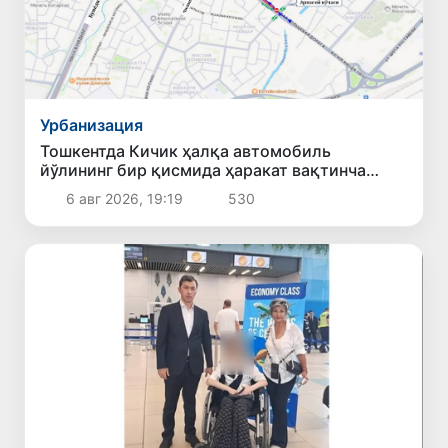
Урбанизация
Тошкентда Кичик ҳалқа автомобиль
йўлининг бир қисмида ҳаракат вақтинча
чекланади
6 авг 2026, 19:19
530