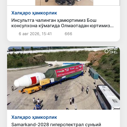
Халқаро ҳамкорлик
Инсультга чалинган ҳамюртимиз Бош
консулхона кўмагида Олмаотадан юртимизга
қайтарилди
6 авг 2026, 15:41
666
Халқаро ҳамкорлик
Samarkand-2028 гиперспектрал сунъий