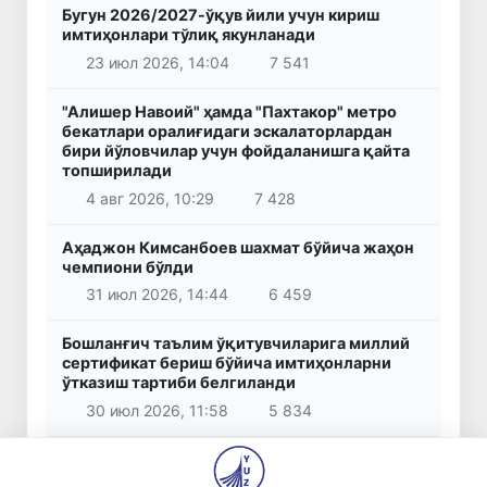
Бугун 2026/2027-ўқув йили учун кириш
имтиҳонлари тўлиқ якунланади
23 июл 2026, 14:04
7 541
"Алишер Навоий" ҳамда "Пахтакор" метро
бекатлари оралиғидаги эскалаторлардан
бири йўловчилар учун фойдаланишга қайта
топширилади
4 авг 2026, 10:29
7 428
Аҳаджон Кимсанбоев шахмат бўйича жаҳон
чемпиони бўлди
31 июл 2026, 14:44
6 459
Бошланғич таълим ўқитувчиларига миллий
сертификат бериш бўйича имтиҳонларни
ўтказиш тартиби белгиланди
30 июл 2026, 11:58
5 834
Ўзбекистон Президенти Озарбайжон билан
амалий ҳамкорликни янада кенгайтириш