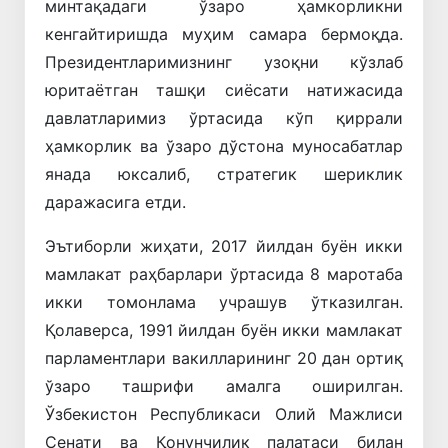
минтақадаги ўзаро ҳамкорликни
кенгайтиришда муҳим самара бермоқда.
Президентларимизнинг узоқни кўзлаб
юритаётган ташқи сиёсати натижасида
давлатларимиз ўртасида кўп қиррали
ҳамкорлик ва ўзаро дўстона муносабатлар
янада юксалиб, стратегик шериклик
даражасига етди.
Эътиборли жиҳати, 2017 йилдан буён икки
мамлакат раҳбарлари ўртасида 8 маротаба
икки томонлама учрашув ўтказилган.
Қолаверса, 1991 йилдан буён икки мамлакат
парламентлари вакилларининг 20 дан ортиқ
ўзаро ташрифи амалга оширилган.
Ўзбекистон Республикаси Олий Мажлиси
Сенати ва Қонунчилик палатаси билан