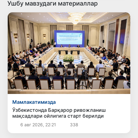
Ушбу мавзудаги материаллар
Мамлакатимизда
Ўзбекистонда Барқарор ривожланиш
мақсадлари ойлигига старт берилди
6 авг 2026, 22:21
338