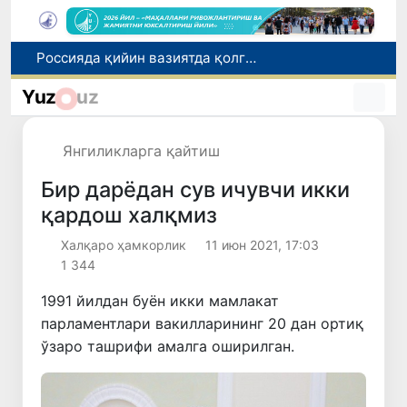
2030 йилгача хавфли чиқиндиларни қайта ишлаш даражаси 20 фоизга етказилади
Ўзбекистон илк бор Халқаро информатика олимпиадаси — IOI 2026га мезбонлик қилади
Yuz
uz
Тошкентда ППХ инспектори 13 ёшли болани қутқариб қолди
Ўзбекистонда Барқарор ривожланиш мақсадлари ойлигига старт берилди
Янгиликларга қайтиш
Россияда қийин вазиятда қолган юзлаб ўзбекистонликлар ортга қайтарилди
Бир дарёдан сув ичувчи икки
қардош халқмиз
Халқаро ҳамкорлик
11 июн 2021, 17:03
1 344
1991 йилдан буён икки мамлакат
парламентлари вакилларининг 20 дан ортиқ
ўзаро ташрифи амалга оширилган.