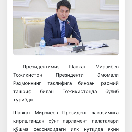
Президентимиз Шавкат Мирзиёев
Тожикистон Президенти Эмомали
Раҳмоннинг таклифига биноан расмий
ташриф билан Тожикистонда бўлиб
турибди.
Шавкат Мирзиёев Президент лавозимига
киришгандан сўнг парламент палаталари
қўшма сессиясидаги илк нутқида яқин