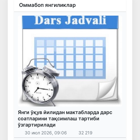
Оммабоп янгиликлар
Янги ўқув йилидан мактабларда дарс
соатларини тақсимлаш тартиби
ўзгартирилади
30 июл 2026, 09:06
32 219