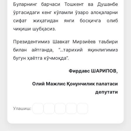
Буларнинг барчаси Тошкент ва Душанбе
ўртасидаги кенг кўламли ўзаро алоқаларни
сифат жиҳатидан янги босқичга олиб
чиқиши шубҳасиз.
Президентимиз Шавкат Мирзиёев таъбири
билан айтганда, “...тарихий яқинлигимиз
бугун ҳаётга кўчмоқда”.
Фирдавс ШАРИПОВ,
Олий Мажлис Қонунчилик палатаси
депутати
Улашиш: