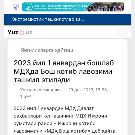
Ўзбекистон Журналистлар уюшмаси қошида Блогерлар ижодий кенгаши ташкил этилди
Кредит ва молиявий хизматлар рекламасига огоҳлантириш талаби киритилади
Yuz
uz
FOTON ва MKBANK стратегик ҳамкорлик ва бўлиб тўлаш шартлари!
Беҳруз Каримов фаолиятини Швейцариянинг «Лугано» клубида давом эттиради
Янгиликларга қайтиш
Экстремистик ташкилотлар ва материалларнинг электрон реестри юритилади
2023 йил 1 январдан бошлаб
МДҲда Бош котиб лавозими
ташкил этилади
Халқаро ҳамкорлик
29 дек 2022, 18:38
1 594
2023 йил 1 январдан МДҲ Давлат
раҳбарлари кенгашининг МДҲ Ижроия
қўмитаси раиси – Ижрочи котиби
лавозимини «МДҲ Бош котиби» деб қайта