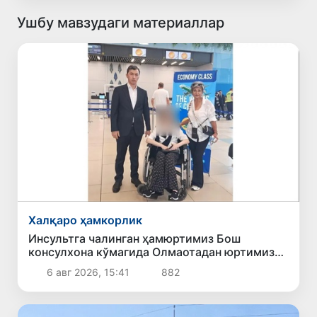
Ушбу мавзудаги материаллар
Халқаро ҳамкорлик
Инсультга чалинган ҳамюртимиз Бош
консулхона кўмагида Олмаотадан юртимизга
қайтарилди
6 авг 2026, 15:41
882