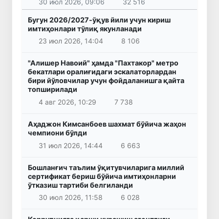
30 июл 2026, 09:06
32 516
Бугун 2026/2027-ўқув йили учун кириш
имтиҳонлари тўлиқ якунланади
23 июл 2026, 14:04
8 106
"Алишер Навоий" ҳамда "Пахтакор" метро
бекатлари оралиғидаги эскалаторлардан
бири йўловчилар учун фойдаланишга қайта
топширилади
4 авг 2026, 10:29
7 738
Аҳаджон Кимсанбоев шахмат бўйича жаҳон
чемпиони бўлди
31 июл 2026, 14:44
6 663
Бошланғич таълим ўқитувчиларига миллий
сертификат бериш бўйича имтиҳонларни
ўтказиш тартиби белгиланди
30 июл 2026, 11:58
6 028