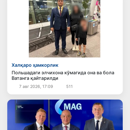
Халқаро ҳамкорлик
Польшадаги элчихона кўмагида она ва бола
Ватанга қайтарилди
7 авг 2026, 17:09
511