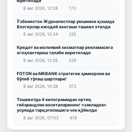
юритилади
8 авг 2026, 12:38
173
Ўзбекистон Журналистлар уюшмаси қошида
Блогерлар ижодий кенгаши ташкил этилди
8 авг 2026, 12:34
225
Кредит ва молиявий хизматлар рекламасига
огоҳлантириш талаби киритилади
8 авг 2026, 12:28
329
FOTON ва MKBANK стратегик ҳамкорлик ва
бўлиб тўлаш шартлари!
8 авг 2026, 10:28
372
Тошкентда 4 килограммдан ортиқ
гиёҳвандлик воситаларининг «закладка»
усулида тарқатилишига чек қўйилди
8 авг 2026, 07:03
419