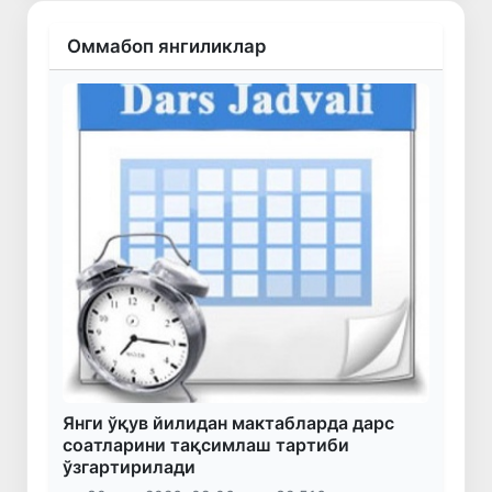
Оммабоп янгиликлар
Янги ўқув йилидан мактабларда дарс
соатларини тақсимлаш тартиби
ўзгартирилади