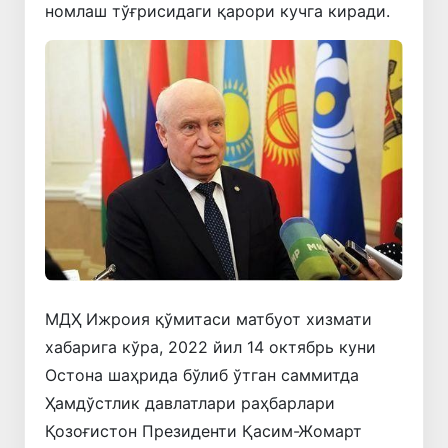
номлаш тўғрисидаги қарори кучга киради.
МДҲ Ижроия қўмитаси матбуот хизмати
хабарига кўра, 2022 йил 14 октябрь куни
Остона шаҳрида бўлиб ўтган саммитда
Ҳамдўстлик давлатлари раҳбарлари
Қозоғистон Президенти Қасим-Жомарт