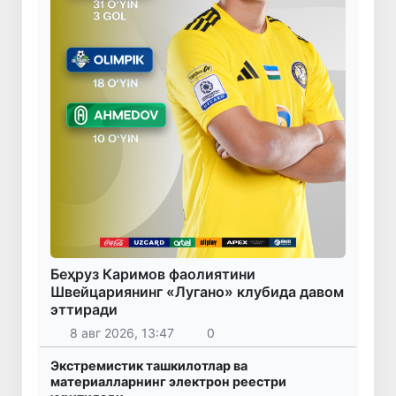
Беҳруз Каримов фаолиятини
Швейцариянинг «Лугано» клубида давом
эттиради
8 авг 2026, 13:47
0
Экстремистик ташкилотлар ва
материалларнинг электрон реестри