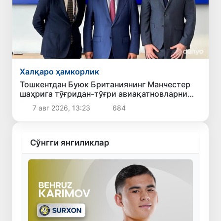
Халқаро ҳамкорлик
Тошкентдан Буюк Британиянинг Манчестер
шаҳрига тўғридан-тўғри авиақатновларни
йўлга қўйиш масаласи кўриб чиқилмоқда
7 авг 2026, 13:23
684
Сўнгги янгиликлар