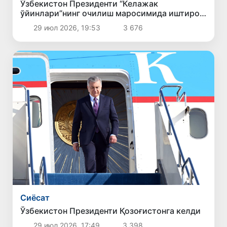
Ўзбекистон Президенти “Келажак
ўйинлари”нинг очилиш маросимида иштирок
этди
29 июл 2026, 19:53
3 676
Сиёсат
Ўзбекистон Президенти Қозоғистонга келди
29 июл 2026, 17:49
3 398