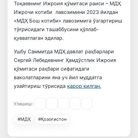
Тоқаевнинг Ижроия қўмитаси раиси – МДҲ
Ижрочи котиби лавозимини 2023 йилдан
«МДҲ Бош котиби» лавозимига ўзгартириш
тўғрисидаги ташаббусини қўллаб-
қувватлаган эдилар.
Ушбу Саммитда МДҲ давлат раҳбарлари
Сергей Лебедевнинг Ҳамдўстлик Ижроия
қўмитаси раҳбари сифатидаги
ваколатларини яна уч йил муддатга
узайтириш тўрисида
қарор қилган.
Улашиш:
#МДҲ
#Қозоғистон